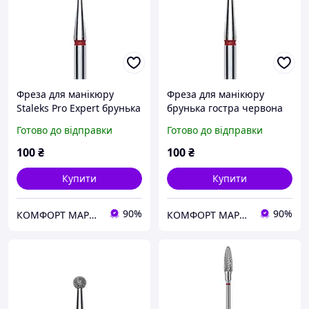
Фреза для манікюру
Фреза для манікюру
Staleks Pro Expert брунька
брунька гостра червона
заокруглена червона
діаметр 2,5 мм Staleks Pro
Готово до відправки
Готово до відправки
діаметр 1,6 мм робоча
Expert FA60R025/4.5
частина 3,4
100
₴
100
₴
Купити
Купити
90%
90%
КОМФОРТ МАРКЕТ
КОМФОРТ МАРКЕТ