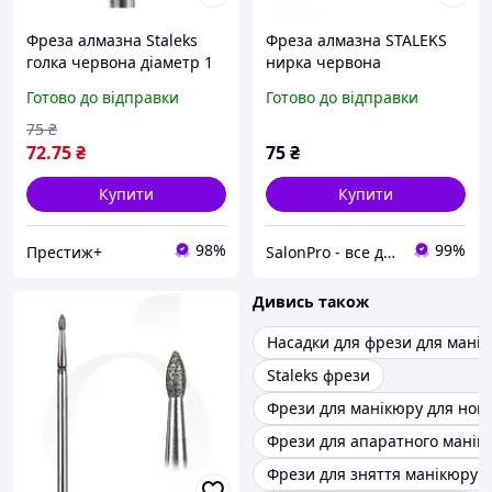
Фреза алмазна Staleks
Фреза алмазна STALEKS
голка червона діаметр 1
нирка червона
мм/роб частина 10 мм
закруглена діаметр 1,6
Готово до відправки
Готово до відправки
original
мм/ робоча частина 3,4
мм
75
₴
72
.75
₴
75
₴
Купити
Купити
98%
99%
Престиж+
SalonPro - все для Вашої краси
Дивись також
Насадки для фрези для мані
Staleks фрези
Фрези для манікюру для нова
Фрези для апаратного манік
Фрези для зняття манікюру