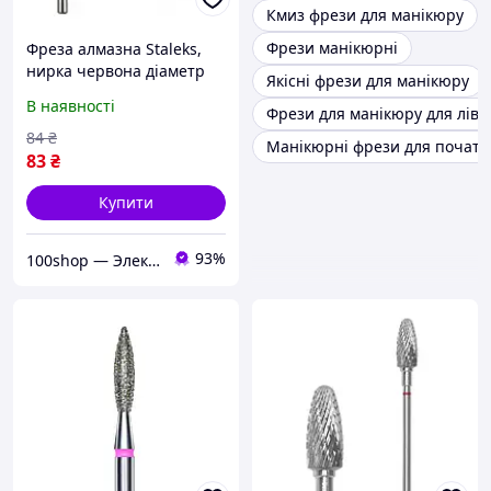
Кмиз фрези для манікюру
Фрези манікюрні
Фреза алмазна Staleks,
нирка червона діаметр
Якісні фрези для манікюру
1,8 мм
В наявності
Фрези для манікюру для лівш
84
₴
Манікюрні фрези для початкі
83
₴
Купити
93%
100shop — Электроника и расходники / маникюр и салоны красоты!