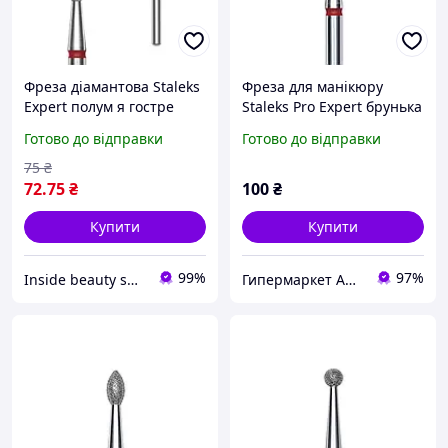
Фреза діамантова Staleks
Фреза для манікюру
Expert полум я гостре
Staleks Pro Expert брунька
червоне 2,3 / 8 мм prof
червона 1,6 мм
Готово до відправки
Готово до відправки
75
₴
72
.75
₴
100
₴
Купити
Купити
99%
97%
Inside beauty shop
Гипермаркет АВІТАЛА