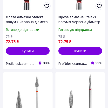
Фреза алмазна Staleks
Фреза алмазна Staleks
полум'я червона діаметр
полум'я червона діаметр
1,4 мм/роб частина 8 мм
1,6 мм/роб частина 8 мм
Готово до відправки
Готово до відправки
original
prof
75
₴
75
₴
72
.75
₴
72
.75
₴
Купити
Купити
99%
99%
Profblesk.com.ua Інтернет-магазин професійної косметики. "Безкоштовна доставка від 1199 грн"
Profblesk.com.ua Інтернет-магазин професійної косметики. "Безкоштовна доставка від 1199 грн"