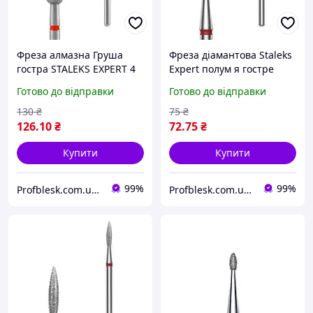
Фреза алмазна Груша
Фреза діамантова Staleks
гостра STALEKS EXPERT 4
Expert полум я гостре
мм червона або синя
червоне 2,3 / 8 мм
Готово до відправки
Готово до відправки
(робоча частина 12 мм)
130
₴
75
₴
126
.10
₴
72
.75
₴
Купити
Купити
99%
99%
Profblesk.com.ua Інтернет-магазин професійної косметики. "Безкоштовна доставка від 1199 грн"
Profblesk.com.ua Інтернет-магазин професійної косметики. "Безкоштовна доставка від 1199 грн"