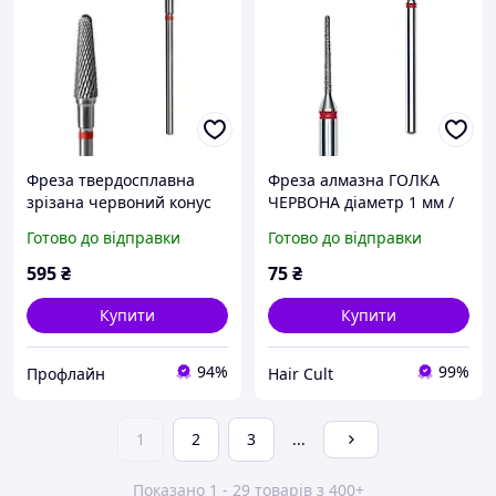
Фреза твердосплавна
Фреза алмазна ГОЛКА
зрізана червоний конус
ЧЕРВОНА діаметр 1 мм /
діаметр 4 мм / робоча
робоча частина 10 мм
Готово до відправки
Готово до відправки
частина 13 мм Staleks
EXPERT (FA80R010/10)
STALEKS PRO
595
₴
75
₴
Купити
Купити
94%
99%
Профлайн
Hair Сult
1
2
3
...
Показано 1 - 29 товарів з 400+