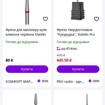
Фреза для манікюру куля
Фреза твердосплавна
алмазна червона Staleks
"Кукурудза", Staleks Pro
Pro Expert FA01R025
Expert, діаметр 5 мм,
Готово до відправки
Готово до відправки
червона FT90R050/13
45
від
₴
/міс
495
₴
80
₴
445
.50
₴
Купити
Купити
90%
99%
КОМФОРТ МАРКЕТ
PRO razko - одноразова продукція для салонів краси