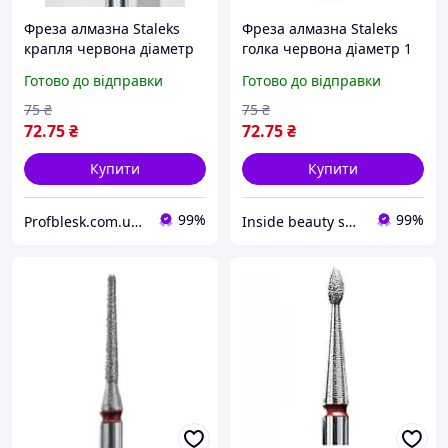
Фреза алмазна Staleks
Фреза алмазна Staleks
крапля червона діаметр
голка червона діаметр 1
2,3 мм/роб частина 5 мм
мм/роб частина 10 мм
Готово до відправки
Готово до відправки
prof
75
₴
75
₴
72
.75
₴
72
.75
₴
Купити
Купити
99%
99%
Profblesk.com.ua Інтернет-магазин професійної косметики. "Безкоштовна доставка від 1199 грн"
Inside beauty shop