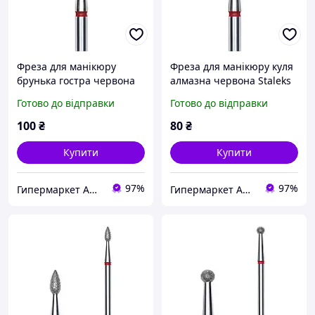
Фреза для манікюру
Фреза для манікюру куля
брунька гостра червона
алмазна червона Staleks
діаметр 2,5 мм Staleks Pro
Pro Expert FA01R025
Готово до відправки
Готово до відправки
Expert FA60R025/4.5 Daily
Skin Care
100
₴
80
₴
Купити
Купити
97%
97%
Гипермаркет АВІТАЛА
Гипермаркет АВІТАЛА