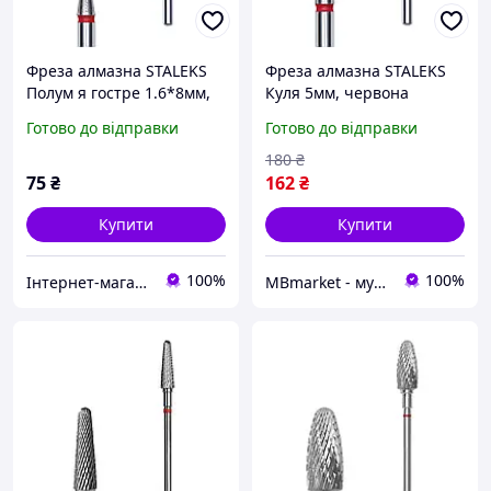
Фреза алмазна STALEKS
Фреза алмазна STALEKS
Полум я гостре 1.6*8мм,
Куля 5мм, червона
червона
Готово до відправки
Готово до відправки
180
₴
75
₴
162
₴
Купити
Купити
100%
100%
Інтернет-магазин ZakharenkoStudio
MBmarket - мультибрендовий магазин для б'юті майстрів