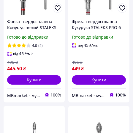
Фреза твердосплавна
Фреза твердосплавна
Конус усічений STALEKS
Кукуруза STALEKS PRO 6
PRO 4 мм червона
мм червоний (робоча
Готово до відправки
Готово до відправки
(робоча частина 13 мм)
частина 14 мм)
45
4.0
(2)
від
₴
/міс
45
від
₴
/міс
495
₴
495
₴
445
.50
₴
449
₴
Купити
Купити
100%
100%
MBmarket - мультибрендовий магазин для б'юті майстрів
MBmarket - мультибрендовий магазин для б'юті майстрів