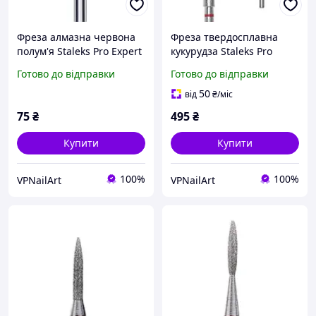
Фреза алмазна червона
Фреза твердосплавна
полум'я Staleks Pro Expert
кукурудза Staleks Pro
діаметр 2,3 мм / робоча
Expert червона 6х14 мм
Готово до відправки
Готово до відправки
частина 10 мм
50
від
₴
/міс
75
₴
495
₴
Купити
Купити
100%
100%
VPNailArt
VPNailArt