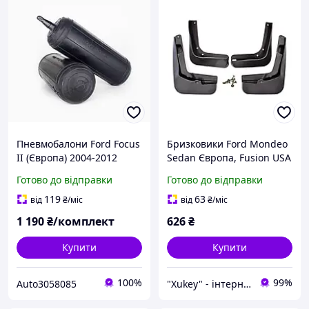
Пневмобалони Ford Focus
Бризковики Ford Mondeo
II (Європа) 2004-2012
Sedan Європа, Fusion USA
пневмоподушки в задні
2013-2020, (4шт.)
Готово до відправки
Готово до відправки
пружини
119
63
від
₴
/міс
від
₴
/міс
1 190
₴/комплект
626
₴
Купити
Купити
100%
99%
Auto3058085
"Xukey" - інтернет магазин автотоварів