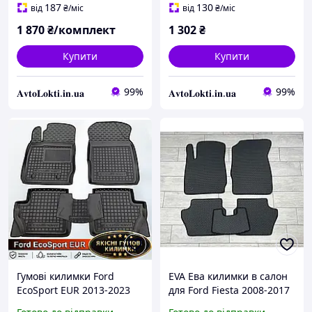
2010-2019 Форд С Макс
187
130
від
₴
/міс
від
₴
/міс
1 870
₴/комплект
1 302
₴
Купити
Купити
99%
99%
𝐀𝐯𝐭𝐨𝐋𝐨𝐤𝐭𝐢.𝐢𝐧.𝐮𝐚
𝐀𝐯𝐭𝐨𝐋𝐨𝐤𝐭𝐢.𝐢𝐧.𝐮𝐚
Гумові килимки Ford
EVA Ева килимки в салон
EcoSport EUR 2013-2023
для Ford Fiesta 2008-2017
Форд Екоспорт Європа
європа / Форд Фієста