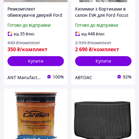
Ремкомплект
Килимки з бортиками в
обмежувачів дверей Ford
салон EVA для Ford Focus
FIESTA VI Европа 2008-
III (2011-)/Форд Фокус
Готово до відправки
Готово до відправки
2020
Європа
35
448
від
₴
/міс
від
₴
/міс
430
₴/комплект
2 939
₴/комплект
350
₴/комплект
2 690
₴/комплект
Купити
Купити
100%
92%
ANT Manufacturing
АВТОАС