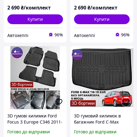
2 690
₴/комплект
2 690
₴/комплект
Купити
Купити
96%
96%
Автохеппі
Автохеппі
3D гумові килимки Ford
3D гумовий килимок в
Focus 3 Europe C346 2011-
багажник Ford C-Max
2018 з бортами Форд
Europe ДВЗ без
Готово до відправки
Готово до відправки
Фокус 3 Європа
органайзера 5 місць