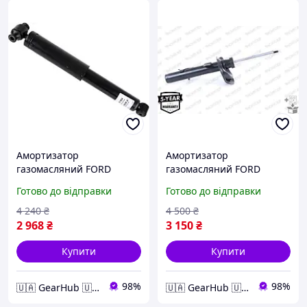
Амортизатор
Амортизатор
газомасляний FORD
газомасляний FORD
(EUROPE) TRANSIT ЗАДН
(EUROPE) KUGA ПЕРЕДН
Готово до відправки
Готово до відправки
316 964
ПРАВ G8807
4 240
₴
4 500
₴
2 968
₴
3 150
₴
Купити
Купити
98%
98%
🇺🇦 GearHub 🇺🇦
🇺🇦 GearHub 🇺🇦