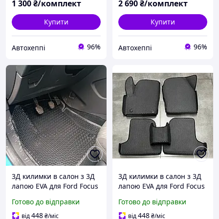
1 300
₴/комплект
2 690
₴/комплект
Купити
Купити
96%
96%
Автохеппі
Автохеппі
3Д килимки в салон з 3Д
3Д килимки в салон з 3Д
лапою EVA для Ford Focus
лапою EVA для Ford Focus
III (2011-)/Форд Фокус
III (2011-)/Форд Фокус
Готово до відправки
Готово до відправки
Європа
Європа
448
448
від
₴
/міс
від
₴
/міс