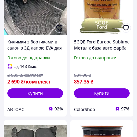
Килимки з бортиками в
5GQE Ford Europe Sublime
салон з 3Д лапою EVA для
Металік база авто фарба
Ford Focus III (2011-)/Форд
Carmen 1 л
Готово до відправки
Готово до відправки
Фокус Європа
448
від
₴
/міс
2 939
₴/комплект
931
.90
₴
2 690
₴/комплект
857
.35
₴
Купити
Купити
92%
97%
АВТОАС
ColorShop