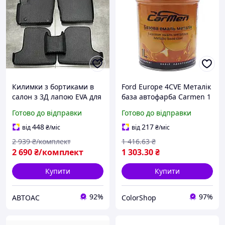
Килимки з бортиками в
Ford Europe 4CVE Металік
салон з 3Д лапою EVA для
база автофарба Carmen 1
Ford Focus III (2011-)/Форд
л
Готово до відправки
Готово до відправки
Фокус Європа
448
217
від
₴
/міс
від
₴
/міс
2 939
₴/комплект
1 416
.63
₴
2 690
₴/комплект
1 303
.30
₴
Купити
Купити
92%
97%
АВТОАС
ColorShop