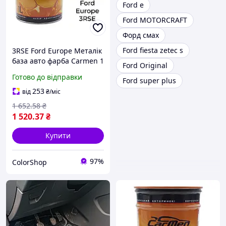
Ford e
Ford MOTORCRAFT
Форд смах
Ford fiesta zetec s
3RSE Ford Europe Металік
база авто фарба Carmen 1
Ford Original
л
Готово до відправки
Ford super plus
253
від
₴
/міс
1 652
.58
₴
1 520
.37
₴
Купити
97%
ColorShop