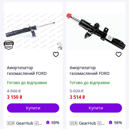
Амортизатор
Амортизатор
газомасляний FORD
газомасляний FORD
(EUROPE) KUGA ПЕРЕДН
(EUROPE) TRANSIT ПЕРЕДН
Готово до відправки
Готово до відправки
ЛЕВ G8808
316 958
4 500
₴
5 020
₴
3 150
₴
3 514
₴
Купити
Купити
98%
98%
🇺🇦 GearHub 🇺🇦
🇺🇦 GearHub 🇺🇦