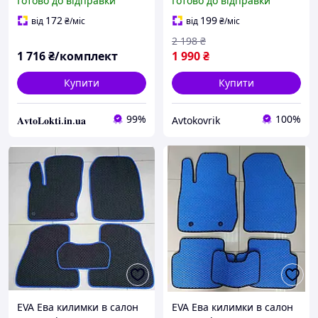
Готово до відправки
Готово до відправки
килимки
172
199
від
₴
/міс
від
₴
/міс
2 198
₴
1 716
₴/комплект
1 990
₴
Купити
Купити
99%
100%
𝐀𝐯𝐭𝐨𝐋𝐨𝐤𝐭𝐢.𝐢𝐧.𝐮𝐚
Avtokovrik
EVA Ева килимки в салон
EVA Ева килимки в салон