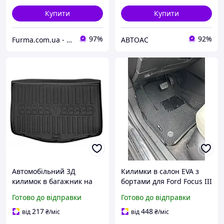
Купити
Купити
97%
92%
Furma.com.ua - автотовари, автозапчастини
АВТОАС
Автомобільний 3Д
Килимки в салон EVA з
килимок в багажник на
бортами для Ford Focus III
FORD C-Max (Europe)
(2011-)/Форд Фокус
Готово до відправки
Готово до відправки
(2010-2019) (5 seats)
Європа
217
448
від
₴
/міс
від
₴
/міс