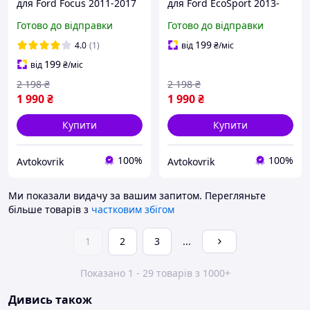
для Ford Focus 2011-2017
для Ford EcoSport 2013-
Europe / Форд Фокус 3
2017 Europe / Форд
Готово до відправки
Готово до відправки
килимки
Екоспорт килимки
199
4.0
(1)
від
₴
/міс
199
від
₴
/міс
2 198
₴
2 198
₴
1 990
₴
1 990
₴
Купити
Купити
100%
100%
Avtokovrik
Avtokovrik
Ми показали видачу за вашим запитом.
Перегляньте
більше товарів з
частковим збігом
1
2
3
...
Показано 1 - 29 товарів з 1000+
Дивись також