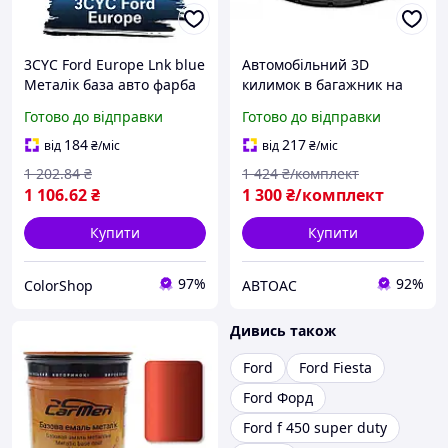
3CYC Ford Europe Lnk blue
Автомобільний 3D
Металік база авто фарба
килимок в багажник на
Carmen 1 л
FORD C-Max (Europe)
Готово до відправки
Готово до відправки
(2010-2019) (5 seats)
184
217
від
₴
/міс
від
₴
/міс
1 202
.84
₴
1 424
₴/комплект
1 106
.62
₴
1 300
₴/комплект
Купити
Купити
97%
92%
ColorShop
АВТОАС
Дивись також
Ford
Ford Fiesta
Ford Форд
Ford f 450 super duty