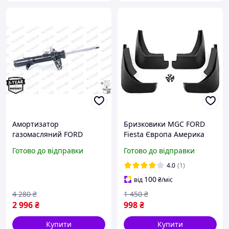
Амортизатор
Бризковики MGC FORD
газомасляний FORD
Fiesta Європа Америка
(EUROPE) KUGA ПЕРЕДН
2009-2018 р. в. комплект 4
Готово до відправки
Готово до відправки
ЛЕВ G8810
шт 1531631, 1531632
4.0
(1)
100
від
₴
/міс
4 280
₴
1 450
₴
2 996
₴
998
₴
Купити
Купити