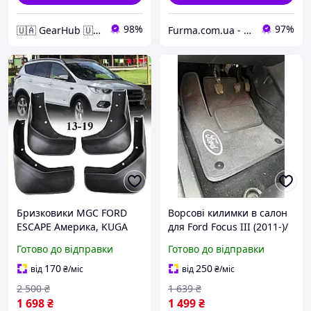
98%
97%
🇺🇦 GearHub 🇺🇦
Furma.com.ua - автотовари, автозапчастини
Бризковики MGC FORD
Ворсові килимки в салон
ESCAPE Америка, KUGA
для Ford Focus III (2011-)/
Європа (Форд Куга,
Форд Фокус Європа
Готово до відправки
Готово до відправки
Ескейп) 2013-2019
комплект 4 шт 1800160,
170
250
від
₴
/міс
від
₴
/міс
5236408
2 500
₴
1 639
₴
1 698
₴
1 499
₴