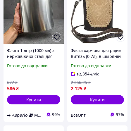
Фляга 1 літр (1000 мл) з
Фляга харчова для рідин
нержавіючої сталі для
Витязь (0.7л), в шкіряній
алкоголю, води, туризму,
обробці, з нержавіючої
Готово до відправки
Готово до відправки
кемпінгу, походів,
сталі, для туризму,
риболовлі та полювання
полювання та риболовлі
354
від
₴
/міс
677
₴
2 656
.25
₴
586
₴
2 125
₴
Купити
Купити
99%
97%
➡️ 𝘈𝘴𝘱𝘦𝘳𝘪𝘰 🎁 Магазин Подарунків
ВсеОпт