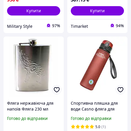
Купити
Купити
97%
94%
Military Style
Timarket
Фляга нержавіюча для
Спортивна пляшка для
напоїв Фляга 230 мл
води Casno фляга для
кишенькова модель із
спорту та туризму з фліп-
Готово до відправки
Готово до відправки
сталі Волк для походів і
кришкою та ремінцем
подорожей для туризму
560мл червона
5.0
(1)