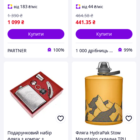
Кришкою і Соломинкою
Чоловічий подарунковий
Червоний
набір wine XL-5508 для
183
44
від
₴
/міс
від
₴
/міс
туризму та відпочинку
1 390
₴
464
.58
₴
1 099
₴
441
.35
₴
Купити
Купити
100%
99%
PARTNER
1 000 дрібниць VDN
Подарунковий набір
Фляга HydraPak Stow
фляга + компас +
Mountains складна TPU