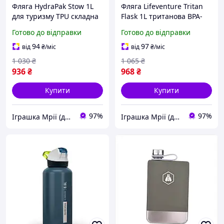
Фляга HydraPak Stow 1L
Фляга Lifeventure Tritan
для туризму TPU складна
Flask 1L тритановa BPA-
з горлечком 28 мм BPA-
free герметична з мірною
Готово до відправки
Готово до відправки
free 6770-TD
шкалою для туризму і
спорту 2270-TD
94
97
від
₴
/міс
від
₴
/міс
1 030
₴
1 065
₴
936
₴
968
₴
Купити
Купити
97%
97%
Іграшка Мрії (дитячі, авто, туризм)
Іграшка Мрії (дитячі, авто, туризм)