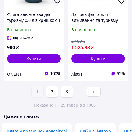
Фляга алюмінієва для
Лагіоль фляга для
туризму 0,6 л з кришкою і
виживання та туризму
соломинкою синя - Без
оливкова, T90304B56P
В наявності
В наявності
розміру
90
від
₴
/міс
2 180
₴
900
₴
1 525
.98
₴
Купити
Купити
100%
92%
ONEFIT
Aistra
1
2
3
...
Показано 1 - 29 товарів з 1000+
Дивись також
Фляга у подарунок чоловікові
Набір з флягою
Пит