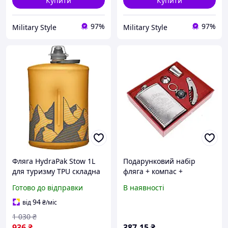
Купити
Купити
97%
97%
Military Style
Military Style
Фляга HydraPak Stow 1L
Подарунковий набір
для туризму TPU складна
фляга + компас +
з горлечком 28 мм BPA-
мультиніж XL-5508
Готово до відправки
В наявності
free 1
Чоловічий подарунковий
набір wine XL-5508 для
94
від
₴
/міс
туризму та відпочинку
1 030
₴
936
₴
387
.15
₴