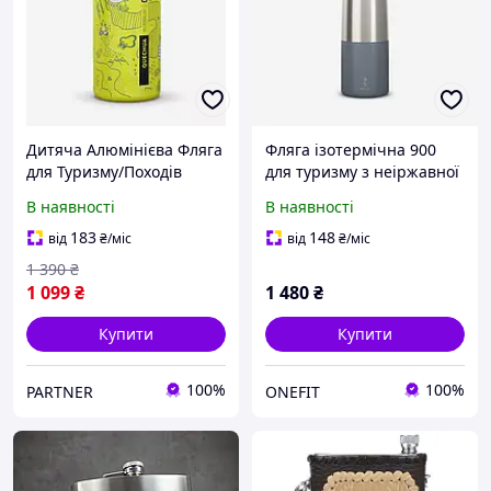
Дитяча Алюмінієва Фляга
Фляга ізотермічна 900
для Туризму/Походів
для туризму з неіржавної
QUECHUA 600мл з
сталі 1 л сіра - One Size
В наявності
В наявності
Кришкою і Соломинкою
Жовтий
183
148
від
₴
/міс
від
₴
/міс
1 390
₴
1 099
₴
1 480
₴
Купити
Купити
100%
100%
PARTNER
ONEFIT