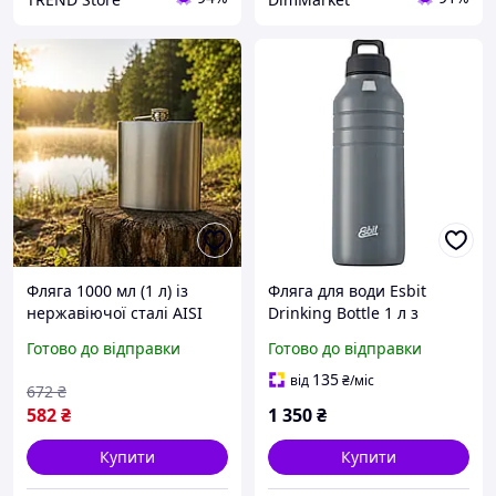
Фляга 1000 мл (1 л) із
Фляга для води Esbit
нержавіючої сталі AISI
Drinking Bottle 1 л з
304 для туризму,
нержавіючої сталі 1000
Готово до відправки
Готово до відправки
риболовлі та полювання
мл одностінкова
(арт. 99865)
герметична для міста
135
від
₴
/міс
672
₴
туризму і подорожей
582
₴
1 350
₴
Купити
Купити