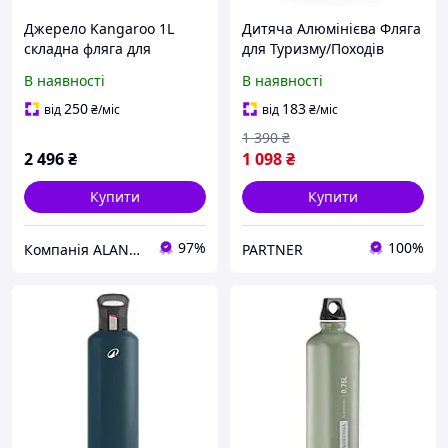
Джерело Kangaroo 1L
Дитяча Алюмінієва Фляга
складна фляга для
для Туризму/Походів
туризму та тактики, Койот
QUECHUA 600мл з
В наявності
В наявності
Кришкою і Соломинкою
Синій
250
183
від
₴
/міс
від
₴
/міс
1 390
₴
2 496
₴
1 098
₴
Купити
Купити
97%
100%
Компанія ALANTUR
PARTNER