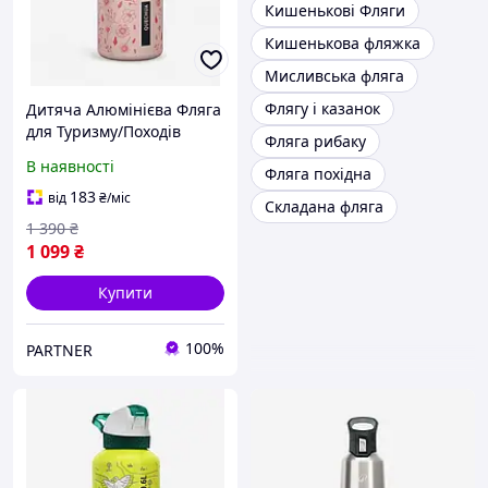
Кишенькові Фляги
Кишенькова фляжка
Мисливська фляга
Флягу і казанок
Дитяча Алюмінієва Фляга
для Туризму/Походів
Фляга рибаку
QUECHUA 600мл з
В наявності
Фляга похідна
Кришкою і Соломинкою
Рожевий
183
від
₴
/міс
Складана фляга
1 390
₴
1 099
₴
Купити
100%
PARTNER