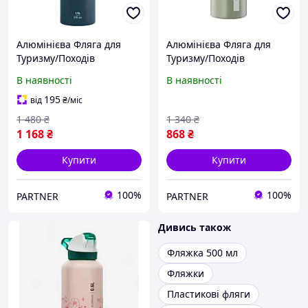
Алюмінієва Фляга для
Алюмінієва Фляга для
Туризму/Походів
Туризму/Походів
QUECHUA 1500мл з
QUECHUA 750мл з
В наявності
В наявності
Кришкою Синій
Кришкою Хакі
195
від
₴
/міс
1 480
₴
1 340
₴
1 168
₴
868
₴
Купити
Купити
100%
100%
PARTNER
PARTNER
Дивись також
Фляжка 500 мл
Фляжки
Пластикові фляги