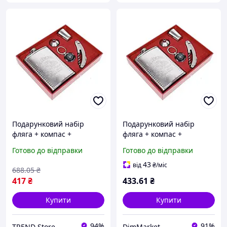
Подарунковий набір
Подарунковий набір
фляга + компас +
фляга + компас +
мультиніж XL-5508
мультиніж XL-5508
Готово до відправки
Готово до відправки
Чоловічий подарунковий
Чоловічий подарунковий
набір wine XL-5508 для
набір wine XL-5508 для
43
від
₴
/міс
688
.05
₴
туризму та відпочинку
туризму та відпочинку
417
₴
433
.61
₴
Купити
Купити
94%
91%
TREND Store
DimMarket