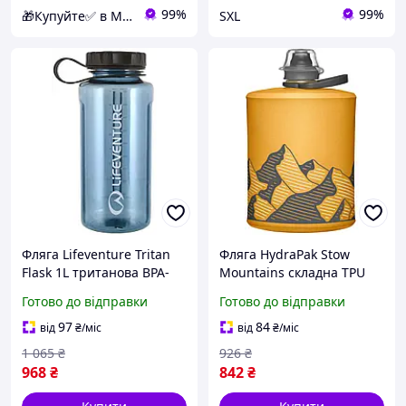
99%
99%
🎁Купуйте✅ в Магазині Подарунків
SXL
Фляга Lifeventure Tritan
Фляга HydraPak Stow
Flask 1L тритановa BPA-
Mountains складна TPU
free герметична з мірною
для туризму та пробіжок
Готово до відправки
Готово до відправки
шкалою для туризму і
500 мл golden yellow 1
спорту 1
97
84
від
₴
/міс
від
₴
/міс
1 065
₴
926
₴
968
₴
842
₴