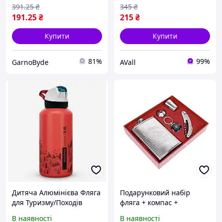
391
.25
₴
345
₴
191
.25
₴
215
₴
Купити
Купити
81%
99%
GarnoByde
AVall
Дитяча Алюмінієва Фляга
Подарунковий набір
для Туризму/Походів
фляга + компас +
QUECHUA 600мл з
мультиніж XL-5508
В наявності
В наявності