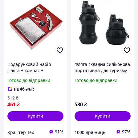
Подарунковий набір
Фляга складна силіконова
фляга + компас +
портативна для туризму
мультиніж XL-5508
No2261
Готово до відправки
Готово до відправки
Чоловічий подарунковий
набір wine XL-5508 для
46
від
₴
/міс
туризму та відпочинку
512
₴
461
₴
580
₴
Купити
Купити
91%
97%
Крафтер Тех
1000 дрібниць