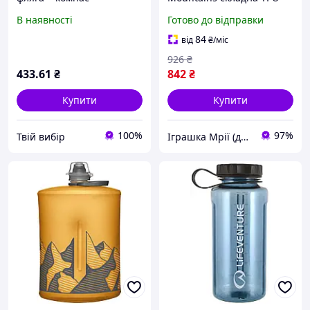
мультиніж XL-5508
для туризму та пробіжок
В наявності
Готово до відправки
Чоловічий подарунковий
500 мл golden yellow
набір wine XL-5508 для
6770-TD
84
від
₴
/міс
туризму та відпочинку
926
₴
433
.61
₴
842
₴
Купити
Купити
100%
97%
Твій вибір
Іграшка Мрії (дитячі, авто, туризм)