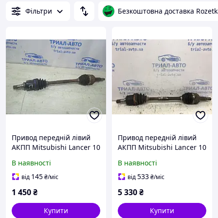
Фільтри
Безкоштовна доставка Rozetk
Привод передній лівий
Привод передній лівий
АКПП Mitsubishi Lancer 10
АКПП Mitsubishi Lancer 10
1.5 БЕНЗИН 4A91 2007 (б/
1.5 БЕНЗИН 4A91 2007 (б/
В наявності
В наявності
у)
у)
145
533
від
₴
/міс
від
₴
/міс
1 450
₴
5 330
₴
Купити
Купити