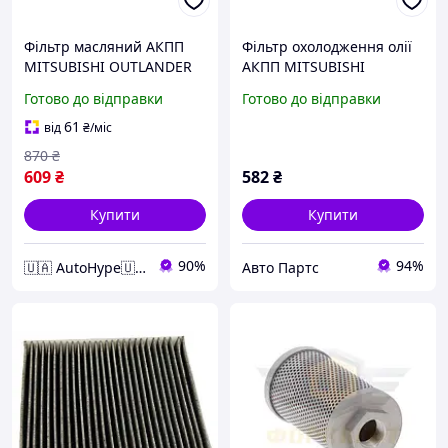
Фільтр масляний АКПП
Фільтр охолодження олії
MITSUBISHI OUTLANDER
АКПП MITSUBISHI
III 11- з прокладкою (FEBI)
(2824A006)
Готово до відправки
Готово до відправки
61
від
₴
/міс
870
₴
609
₴
582
₴
Купити
Купити
90%
94%
🇺🇦 AutoHype🇺🇦
Авто Партс