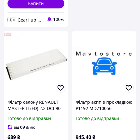
Купити
100%
🇺🇦 GearHub 🇺🇦
Фільтр салону RENAULT
Фільтр акпп з прокладкою
MASTER II (FD) 2.2 DCI 90
P1192 MD710056
(FD0G, FD0N, FD2G, FD2N,
MITSUBISHI
Готово до відправки
Готово до відправки
FD3G, FD3N) 1997.12 -
2013.12 DS DCF2
69
від
₴
/міс
689
₴
945
.40
₴