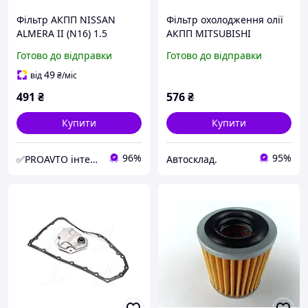
Фільтр АКПП NISSAN
Фільтр охолодження олії
ALMERA II (N16) 1.5
АКПП MITSUBISHI
2000.04 - PR 1550-0011
(2824A006)
Готово до відправки
Готово до відправки
49
від
₴
/міс
491
₴
576
₴
Купити
Купити
96%
95%
✅PROAVTO інтернет-магазин автозапчастин
Автосклад.