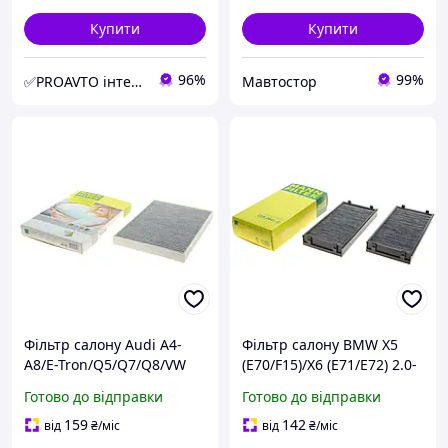
Купити
Купити
96%
99%
✅PROAVTO інтернет-магазин автозапчастин
Мавтостор
Фільтр салону Audi A4-
Фільтр салону BMW X5
A8/E-Tron/Q5/Q7/Q8/VW
(E70/F15)/X6 (E71/E72) 2.0-
Touareg/Porsche Cayenne
4.8 07- (вугільний) (CUK
Готово до відправки
Готово до відправки
15- (FP 31 003)
2941-2)
159
142
від
₴
/міс
від
₴
/міс