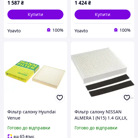
1 587
₴
1 424
₴
Купити
Купити
100%
100%
Yoavto
Yoavto
Фільтр салону Hyundai
Фільтр салону NISSAN
Venue
ALMERA I (N15) 1.4 GX,LX,
19-/Tucson/Kona/Creta/Sol
1.6, 1.6 SLX, 2.0 D, ALMERA
Готово до відправки
Готово до відправки
aris/Kia
I HATCHBACK (N15) 1.4, 1.4
Rio/Stonic/Sportage
J1341014
65
від
₴
/міс