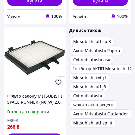
Купити
Купити
100%
100%
Yoavto
Yoavto
Дивись також
Mitsubishi atf sp 3
Акпп Mitsubishi Pajero
Cvt mitsubishi asx
Інгібітор АКПП Mitsubishi L20
Mitsubishi cvt j1
Mitsubishi atf j3
Cvt mitsubishi
Фільтр салону MITSUBISHI
SPACE RUNNER (N6_W) 2.0,
Фільтр акпп акцент
2.0 (N63W), 2.4 GDI, SPACE
Готово до відправки
Акпп Mitsubishi Outlander
WAGON (N9_W, N8_W) 2.0,
J1345002
380
₴
Mitsubishi atf sp iii
266
₴