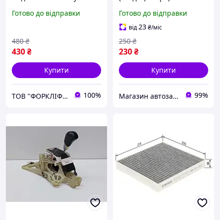
MITSUBISHI / CAT
Lancer X/10 1.5 1.8 2.0
Готово до відправки
Готово до відправки
FD/FG10-35(A)N, FB15-35K
Міцубісі Лансер 10
№ 91375-23600,
23
від
₴
/міс
9137523600
480
₴
250
₴
430
₴
230
₴
Купити
Купити
100%
99%
ТОВ "ФОРКЛІФТ-СПЕЦТЕХ"
Магазин автозапчастин - Levoparts