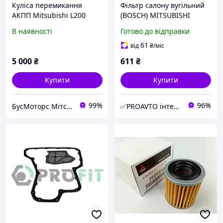
Куліса перемикання
Фільтр салону вугільний
АКПП Mitsubishi L200
(BOSCH) MITSUBISHI
2.4DiD 4N15 2015-2022
LANCER VIII (CY_A, CZ_A)
В наявності
Готово до відправки
2400A483
1.5 2007.03 - BO
1987432416
61
від
₴
/міс
5 000
₴
611
₴
Купити
Купити
99%
96%
БусМоторс Мітсубіші
✅PROAVTO інтернет-магазин автозапчастин