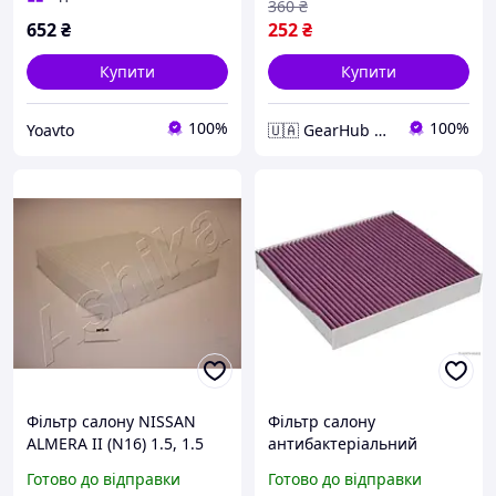
360
₴
15-/Soul 19- (CU 23 019)
652
₴
252
₴
Купити
Купити
100%
100%
Yoavto
🇺🇦 GearHub 🇺🇦
Фільтр салону NISSAN
Фільтр салону
ALMERA II (N16) 1.5, 1.5
антибактеріальний
DCI, 1.8, 2.2 DCI, 2.2 DI,
NISSAN ALMERA CLASSIC
Готово до відправки
Готово до відправки
ALMERA II HATCHBACK
(B10) 1.6 16V, ALMERA II