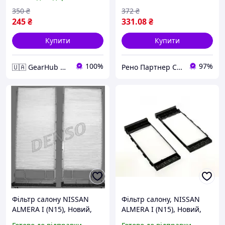
1.5 DCI, 1.8, 2.2 DCI, 2.2 DI
Нідерланди
J1341002
350
₴
372
₴
245
₴
331
.08
₴
Купити
Купити
100%
97%
🇺🇦 GearHub 🇺🇦
Рено Партнер Сервіс
Фільтр салону NISSAN
Фільтр салону, NISSAN
ALMERA I (N15), Новий,
ALMERA I (N15), Новий,
DENSO DCF187P, WIX
WIX WP9120, DENSO