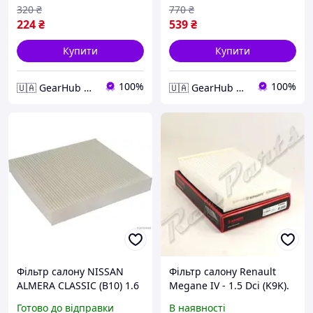
(N16) 1 21-NS-NS4
(N16) 1.5, 1.5 DCI,
320
₴
770
₴
J1341002BF
224
₴
539
₴
Купити
Купити
100%
100%
🇺🇦 GearHub 🇺🇦
🇺🇦 GearHub 🇺🇦
Фільтр салону NISSAN
Фільтр салону Renault
ALMERA CLASSIC (B10) 1.6
Megane IV - 1.5 Dci (K9K).
16V, ALMERA II (N16) 1.5,
Nipparts N1341035
Готово до відправки
В наявності