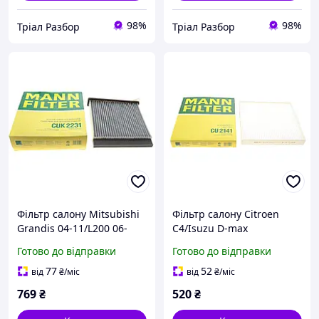
98%
98%
Тріал Разбор
Тріал Разбор
Фільтр салону Mitsubishi
Фільтр салону Citroen
Grandis 04-11/L200 06-
C4/Isuzu D-max
15/Lancer/Outlander 03-
12-/Mitsubishi L200/Pajero
Готово до відправки
Готово до відправки
08/Pajero Sport 08- (CUK
Sport
2231)
15-/Lancer/Outlander 07-
77
52
від
₴
/міс
від
₴
/міс
(CU 2141)
769
₴
520
₴