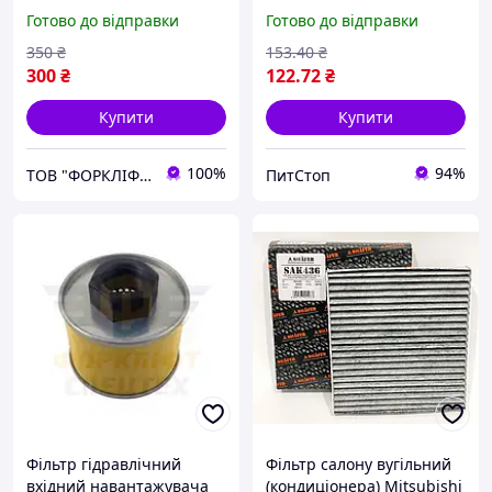
FD/FG10-18-16/-17,
Готово до відправки
Готово до відправки
FD/FG20-30-12/-14/-15 №
3EA-15-11610, 3EA-15-
350
₴
153
.40
₴
11600, 3EA1511610,
300
₴
122
.72
₴
3EA1511600
Купити
Купити
100%
94%
ТОВ "ФОРКЛІФТ-СПЕЦТЕХ"
ПитСтоп
Фільтр гідравлічний
Фільтр салону вугільний
вхідний навантажувача
(кондиціонера) Mitsubishi