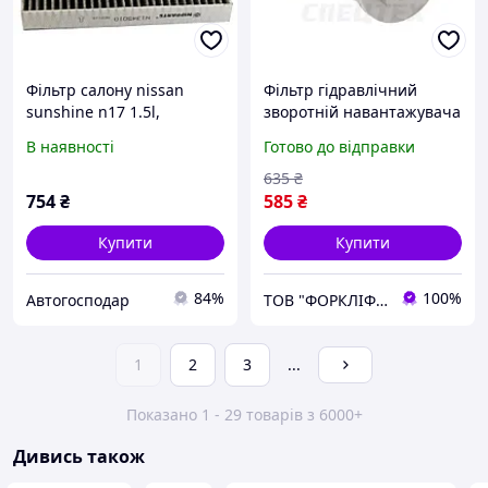
Фільтр салону nissan
Фільтр гідравлічний
sunshine n17 1.5l,
зворотній навантажувача
b72003dn0ad403
MITSUBISHI/CAT FD/FG10-
В наявності
Готово до відправки
35, FB15-35K № 91375-
03800, 91375-08100,
635
₴
9137503800, 9137508100
754
₴
585
₴
Купити
Купити
84%
100%
Автогосподар
ТОВ "ФОРКЛІФТ-СПЕЦТЕХ"
1
2
3
...
Показано 1 - 29 товарів з 6000+
Дивись також