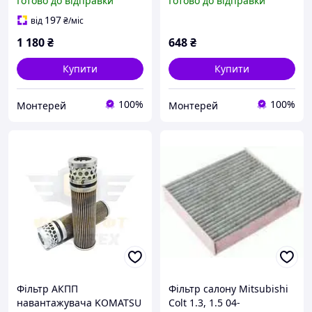
Готово до відправки
Готово до відправки
WP9120
DCF187P
197
від
₴
/міс
1 180
₴
648
₴
Купити
Купити
100%
100%
Монтерей
Монтерей
Фільтр АКПП
Фільтр салону Mitsubishi
навантажувача KOMATSU
Colt 1.3, 1.5 04-