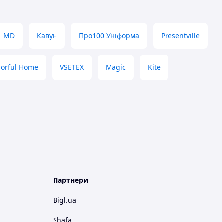
MD
Кавун
Про100 Уніформа
Presentville
lorful Home
VSETEX
Magic
Kite
Партнери
Bigl.ua
Shafa