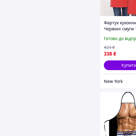
Фартух кухонн
Червоні смуги 
78х60 см newyo
Готово до відп
423
₴
338
₴
Купит
New York