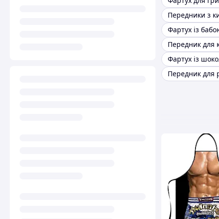
Фартух із бабо
Фартух із шок