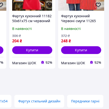
Фартух кухонний 11182
Фартух кухонний
50х61х75 см червоний
Червоні смуги 11265
висока якість
78х60 см висока якість
В наявності
В наявності
306
₴
372
₴
204
₴
248
₴
Купити
Купити
7%
92%
92%
Магазин ШОК
Магазин ШОК
71х54
Фартух стильний дизайн
Передники гарні