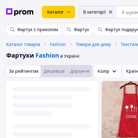
Каталог
В категорії
Фартух з приколом
Фартух
Фартух подару
Каталог товарів
Fashion
Товари для дому
Текстил
Фартухи
Fashion
в Україні
За рейтингом
Дешевше
Дорожче
Колір
Краї