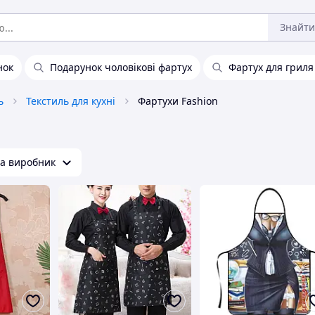
Знайти
нок
Подарунок чоловікові фартух
Фартух для гриля
ь
Текстиль для кухні
Фартухи Fashion
на виробник