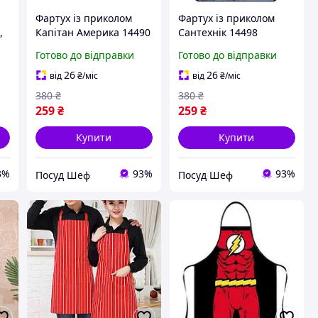
Фартух із приколом
Фартух із приколом
,
Капітан Америка 14490
Сантехнік 14498
71х54,5х0,2 см ID
71х54,5х0,2 см ID
Готово до відправки
Готово до відправки
4818236
4819609
26
26
від
₴
/міс
від
₴
/міс
380
₴
380
₴
259
₴
259
₴
Купити
Купити
3%
93%
93%
Посуд Шеф
Посуд Шеф