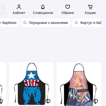
Кабінет
Сповіщення
Обране
Кошик
 і барбекю
Передники з кишенями
Фартух із бабо