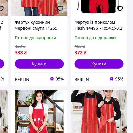
82
Фартух кухонний
Фартух із приколом
й
Червоні смуги 11265
Flash 14496 71х54,5х0,2
78х60 см berlin
см berlin
Готово до відправки
Готово до відправки
423
₴
465
₴
338
₴
372
₴
Купити
Купити
5%
95%
95%
BERLIN
BERLIN