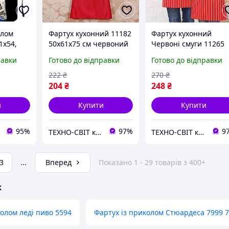
олом
Фартух кухонний 11182
Фартух кухонний
1х54,
50х61х75 см червоний
Червоні смуги 11265
78х60 см
равки
Готово до відправки
Готово до відправки
222
₴
270
₴
204
₴
248
₴
и
Купити
Купити
95%
97%
9
ТЕХНО-СВІТ компьютерна техніка, мобільні аксесуари, електронна техніка та багато іншого.
ТЕХНО-СВІТ компьютерна техніка, мобільні аксесуари, електронна техніка та багато іншого.
3
...
Вперед
Показано 1 - 29 товарів з 400+
ж
колом леді пиво 5594
Фартух із приколом Стюардеса 7999 