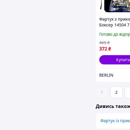
Фартух з прик
Боксер 14504 7
5х0, 2 см berlin
Готово до відп
465
₴
372
₴
Купит
BERLIN
1
2
Дивись тако
Фартух із при