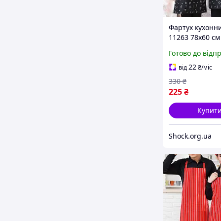
Фартух кухонн
11263 78х60 см
Готово до відп
22
від
₴
/міс
330
₴
225
₴
Купит
Shock.org.ua