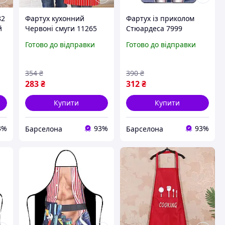
82
Фартух кухонний
Фартух із приколом
й
Червоні смуги 11265
Стюардеса 7999
78х60 см barca
71х54,5х0,2 см kolibri
Готово до відправки
Готово до відправки
354
₴
390
₴
283
₴
312
₴
Купити
Купити
3%
93%
93%
Барселона
Барселона