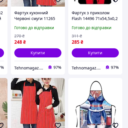
82
Фартух кухонний
Фартух з приколом
й
Червоні смуги 11265
Flash 14496 71х54,5х0,2
78х60 см
см
Готово до відправки
Готово до відправки
270
₴
311
₴
248
₴
285
₴
Купити
Купити
7%
97%
97%
Tehnomagaz.com.ua - це передовий інтернет-магазин, спеціалізуючийся на продажу техніки
Tehnomagaz.com.ua - це передовий інтернет-магазин, спеціалізуючийся на продажу техніки