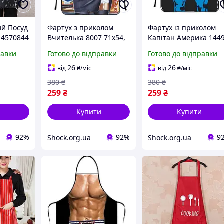
ий Посуд
Фартух з приколом
Фартух із приколом
 4570844
Вчителька 8007 71х54,
Капітан Америка 144
5х0, 2 см 4403205
71х54,5х0,2 см 48182
равки
Готово до відправки
Готово до відправки
26
26
від
₴
/міс
від
₴
/міс
380
₴
380
₴
259
₴
259
₴
и
Купити
Купити
92%
92%
9
Shock.org.ua
Shock.org.ua