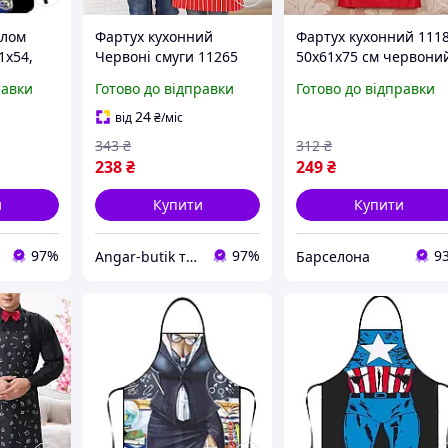
олом
Фартух кухонний
Фартух кухонний 111
1х54,
Червоні смуги 11265
50х61х75 см червони
78х60 см
barca
равки
Готово до відправки
Готово до відправки
24
від
₴
/міс
343
₴
312
₴
238
₴
249
₴
и
Купити
Купити
97%
97%
9
Angar-butik товари для дому та побуту
Барселона