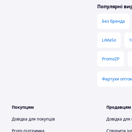
Популярні в
Без бренда
LiMaSo
1
PromoZP
Фартухи опто
Покупцям
Продавцям
Довідка для покупців
Довідка для
Prom-підтримка
Створити ін