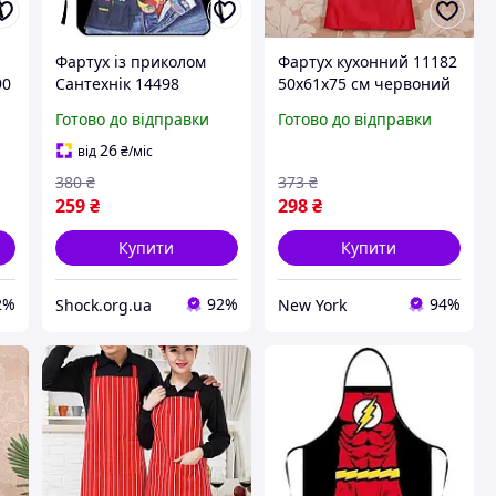
Фартух із приколом
Фартух кухонний 11182
90
Сантехнік 14498
50х61х75 см червоний
36
71х54,5х0,2 см 4819609
newyork
Готово до відправки
Готово до відправки
26
від
₴
/міс
380
₴
373
₴
259
₴
298
₴
Купити
Купити
2%
92%
94%
Shock.org.ua
New York