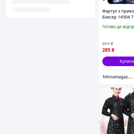
Фартух з прик
Боксер 14504 7
5х0, 2 см
Готово до відп
311
₴
285
₴
Купит
Tehnomagaz.com.ua - це передовий інтернет-магазин, спеціалізуючийся на продажу техніки