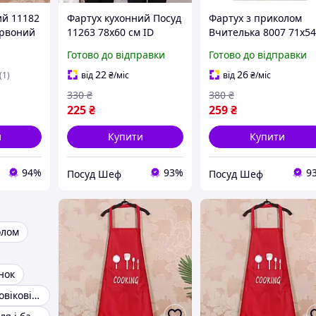
ий 11182
Фартух кухонний Посуд
Фартух з приколом
ервоний
11263 78х60 см ID
Вчителька 8007 71х54
4570844
5х0, 2 см ID 4403205
Готово до відправки
Готово до відправки
22
26
(1)
від
₴
/міс
від
₴
/міс
330
₴
380
₴
225
₴
259
₴
и
Купити
Купити
94%
93%
9
Посуд Шеф
Посуд Шеф
олом
нок
Подарунок чоловікові фартух