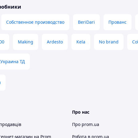
иробники
Собственное производство
BeriDari
Прованс
00
Making
Ardesto
Kela
No brand
Co
Украина ТД
м
Про нас
 продавців
Про prom.ua
тернет-магазин
на Prom
Робота в prom.ua