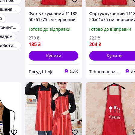
Фартух для гриля і барбекю
Передники з кишенями
Фартух кухонний 11182
Фартух кухонний 111
ю
50х61х75 см червоний
50х61х75 см червони
ID 4571554
Передник для кондитера
Готово до відправки
Готово до відправки
оладом
270
₴
222
₴
185
₴
204
₴
Передник для роботи кухаря
Купити
Купити
93%
9
Посуд Шеф
Tehnomagaz.com.ua - це передовий інтернет-магазин, спеціалізуючийся на продажу техніки