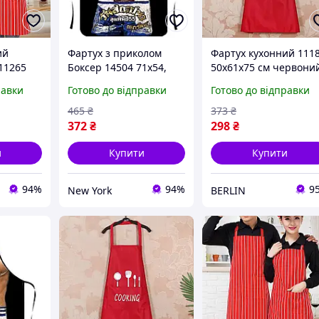
ий
Фартух з приколом
Фартух кухонний 111
11265
Боксер 14504 71х54,
50х61х75 см червони
rk
5х0, 2 см newyork
berlin
равки
Готово до відправки
Готово до відправки
465
₴
373
₴
372
₴
298
₴
и
Купити
Купити
94%
94%
9
New York
BERLIN