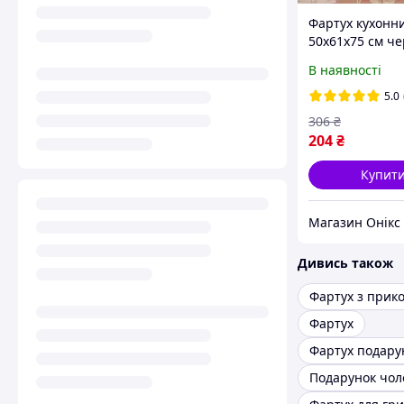
Фартух кухонн
50х61х75 см ч
хороша якість
В наявності
5.0
306
₴
204
₴
Купит
Магазин Онікс
Дивись також
Фартух з прик
Фартух
Фартух подару