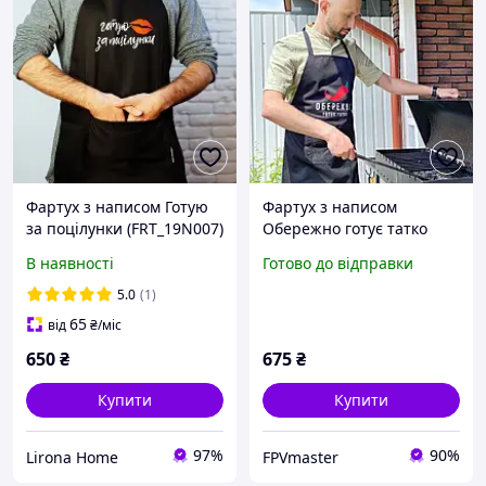
Фартух з написом Готую
Фартух з написом
за поцілунки (FRT_19N007)
Обережно готує татко
ТМ Presentville
В наявності
Готово до відправки
5.0
(1)
65
від
₴
/міс
650
₴
675
₴
Купити
Купити
97%
90%
Lirona Home
FPVmaster