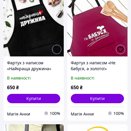
Фартух з написом
Фартух з написом «Не
«Найкраща дружина»
бабуся, а золото!»
В наявності
В наявності
650
₴
650
₴
Купити
Купити
100%
100%
Магія Анни
Магія Анни