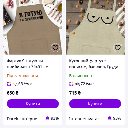
Фартух Я готую ти
Кухонний фартух з
прибираєш 75х51 см
написом, бавовна, Груди
(FRT_19N020)
75х51 см
Під замовлення
В наявності
65
72
від
₴
/міс
від
₴
/міс
650
₴
715
₴
Купити
Купити
93%
93%
Darek - інтернет-магазин подарунків та декору для дому
Інтернет-магазин Подарунки