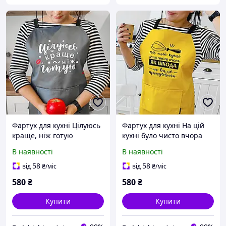
Фартух для кухні Цілуюсь
Фартух для кухні На цій
краще, ніж готую
кухні було чисто вчора
В наявності
В наявності
58
58
від
₴
/міс
від
₴
/міс
580
₴
580
₴
Купити
Купити