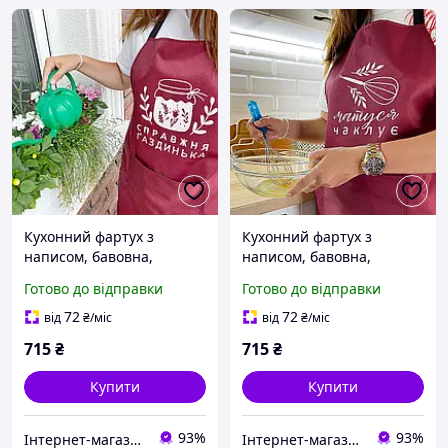
Кухонний фартух з
Кухонний фартух з
написом, бавовна,
написом, бавовна,
Справжня газдинька
Матуся чаклує 75х51 см
Готово до відправки
Готово до відправки
75х51 см
72
72
від
₴
/міс
від
₴
/міс
715
₴
715
₴
Купити
Купити
93%
93%
Інтернет-магазин Подарунки
Інтернет-магазин Подарунки