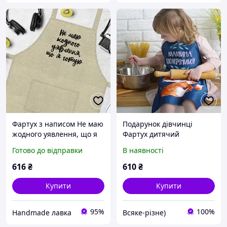
Фартух з написом Не маю
Подарунок дівчинці
жодного уявлення, що я
Фартух дитячий
готую 75*51см
повноколірний Мамина
Готово до відправки
В наявності
помічниця
616
₴
610
₴
Купити
Купити
95%
100%
Handmade лавка
Всяке-різне)