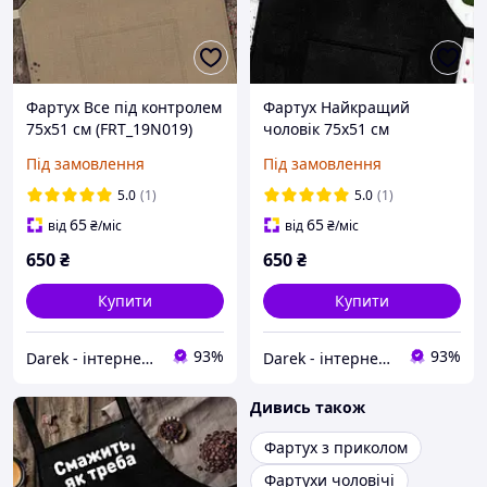
Фартух Все під контролем
Фартух Найкращий
75х51 см (FRT_19N019)
чоловік 75х51 см
(FRT_19N009)
Під замовлення
Під замовлення
5.0
(1)
5.0
(1)
65
65
від
₴
/міс
від
₴
/міс
650
₴
650
₴
Купити
Купити
93%
93%
Darek - інтернет-магазин подарунків та декору для дому
Darek - інтернет-магазин подарунків та декору для дому
Дивись також
Фартух з приколом
Фартухи чоловічі