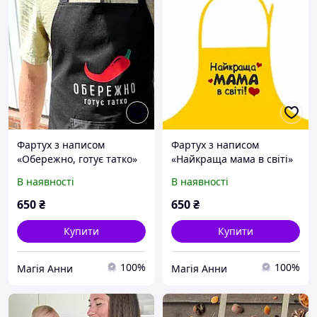
Фартух з написом
Фартух з написом
«Обережно, готує татко»
«Найкраща мама в світі»
В наявності
В наявності
650
₴
650
₴
Купити
Купити
100%
100%
Магія Анни
Магія Анни