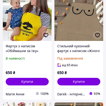
Фартух з написом
Стильний кухонний
«Обіймашки за їжу»
фартук з написом «Жіночі
груди» 75х51 см
В наявності
Під замовлення
(FRT_19N021)
65
від
₴
/міс
650
₴
650
₴
Купити
Купити
100%
93%
Магія Анни
Darek - інтернет-магазин подарунків та декору для дому