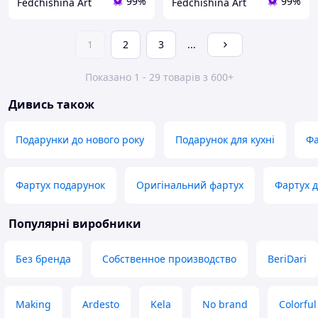
99%
99%
Fedchishina Art
Fedchishina Art
1
2
3
...
Показано 1 - 29 товарів з 600+
Дивись також
Подарунки до нового року
Подарунок для кухні
Фа
Фартух подарунок
Оригінальний фартух
Фартух д
Популярні виробники
Без бренда
Собственное производство
BeriDari
Making
Ardesto
Kela
No brand
Colorfu