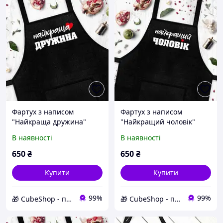
Фартух з написом
Фартух з написом
"Найкраща дружина"
"Найкращий чоловік"
(чорний)
(чорний)
В наявності
В наявності
650
₴
650
₴
Купити
Купити
99%
99%
🎁 CubeShop - подарунки та подарункова упаковка
🎁 CubeShop - подарунки та подарункова упаковка