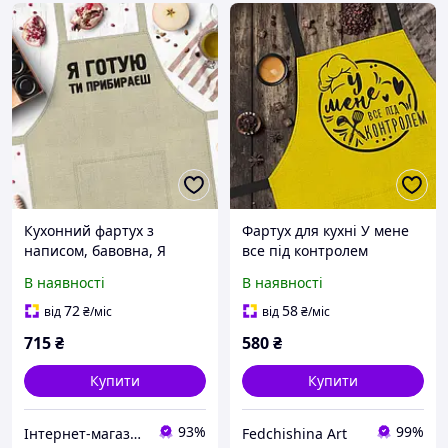
Кухонний фартух з
Фартух для кухні У мене
написом, бавовна, Я
все під контролем
готую, ти прибираєш
В наявності
В наявності
75х51 см
72
58
від
₴
/міс
від
₴
/міс
715
₴
580
₴
Купити
Купити
93%
99%
Інтернет-магазин Подарунки
Fedchishina Art