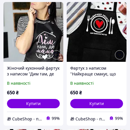
Жіночий кухонний фартух
Фартух з написом
з написом "Дим там, де
"Найкраще смакує, що
мама" (чорний)
бабуся готує" (чорний)
В наявності
В наявності
650
₴
650
₴
Купити
Купити
99%
99%
🎁 CubeShop - подарунки та подарункова упаковка
🎁 CubeShop - подарунки та подарункова упаковка