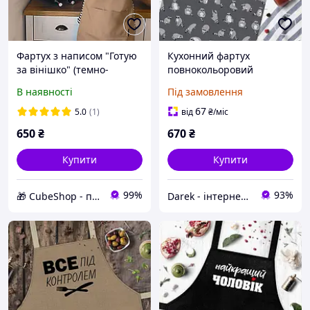
Фартух з написом "Готую
Кухонний фартух
за вінішко" (темно-
повнокольоровий
бежевий)
Єнотики сірий 75х51 см
В наявності
Під замовлення
(FRTC_21M023)
67
5.0
(1)
від
₴
/міс
650
₴
670
₴
Купити
Купити
99%
93%
🎁 CubeShop - подарунки та подарункова упаковка
Darek - інтернет-магазин подарунків та декору для дому