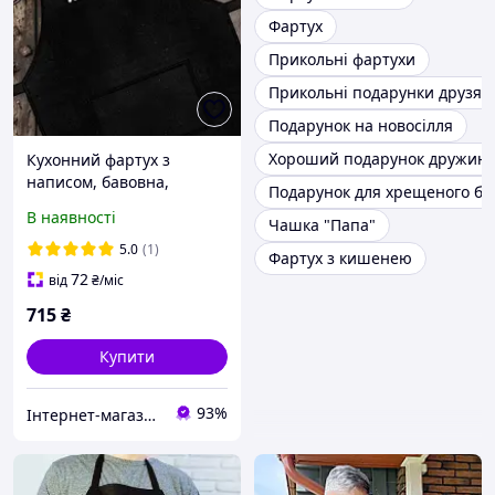
Фартух
Прикольні фартухи
Прикольні подарунки друзям
Подарунок на новосілля
Хороший подарунок дружині
Кухонний фартух з
написом, бавовна,
Подарунок для хрещеного ба
Смажить, яка треба 75х51
В наявності
Чашка "Папа"
см
5.0
(1)
Фартух з кишенею
72
від
₴
/міс
715
₴
Купити
93%
Інтернет-магазин Подарунки