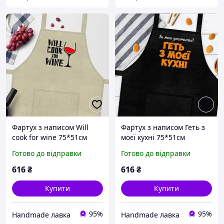
Фартух з написом Will
Фартух з написом Геть з
cook for wine 75*51см
моєї кухні 75*51см
Готово до відправки
Готово до відправки
616
₴
616
₴
Купити
Купити
95%
95%
Handmade лавка
Handmade лавка