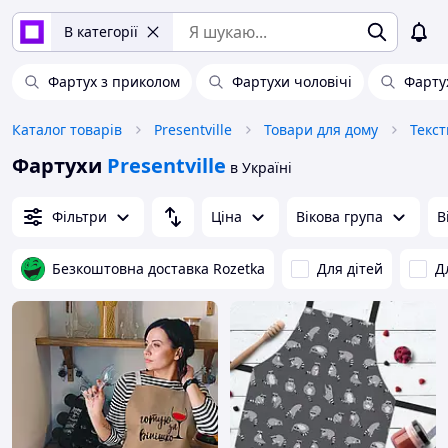
В категорії
Фартух з приколом
Фартухи чоловічі
Фарту
Каталог товарів
Presentville
Товари для дому
Текс
Фартухи
Presentville
в Україні
Фільтри
Ціна
Вікова група
В
Безкоштовна доставка Rozetka
Для дітей
Д