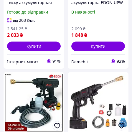
тиску аккумуляторная
акумуляторна EDON UPW-
EDON UPW-21A : з АКБ
21A: акум 21В 4ампера
Готово до відправки
В наявності
21V 4Ah +ЗП
1шт и зарядка, 4,0 Ач
DEM
203
від
₴
/міс
2 541
.25
₴
2 099
₴
2 033
₴
1 848
₴
Купити
Купити
91%
92%
Інтернет-магазин Clothes-Mall
Demebli