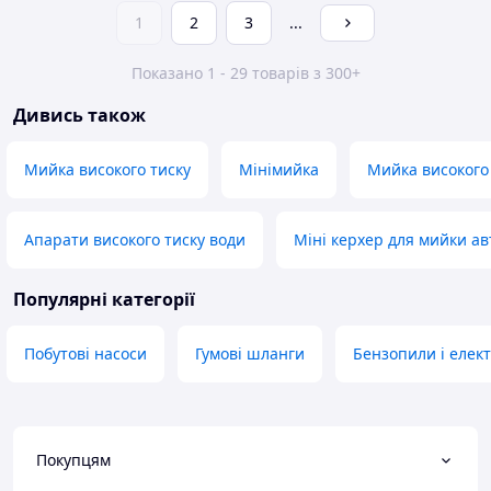
1
2
3
...
Показано 1 - 29 товарів з 300+
Дивись також
Мийка високого тиску
Мінімийка
Мийка високого 
Апарати високого тиску води
Міні керхер для мийки ав
Популярні категорії
Побутові насоси
Гумові шланги
Бензопили і елек
Покупцям