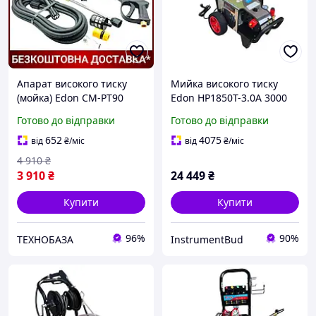
Апарат високого тиску
Мийка високого тиску
(мойка) Edon CM-PT90
Edon HP1850T-3.0A 3000
NEW (1500 Вт, Тиск 9 МПа,
Вт, індукційний двигун,
Готово до відправки
Готово до відправки
Продуктивність 6.3 л/хв,
12-20 МПа, 16 л/хв, шланг
Гарантія 1 рік)
10 м, 4 насадки та пінна
652
4075
від
₴
/міс
від
₴
/міс
4 910
₴
3 910
₴
24 449
₴
Купити
Купити
96%
90%
ТЕХНОБАЗА
InstrumentBud