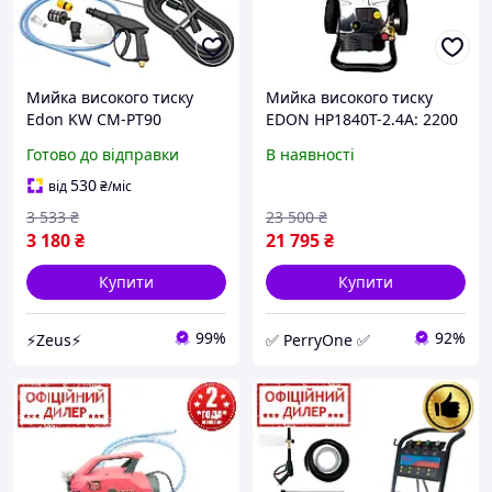
Мийка високого тиску
Мийка високого тиску
Edon KW CM-PT90
EDON HP1840T-2.4A: 2200
потужність 1500 Вт розхід
Вт, 230 бар, 840 л/год,
Готово до відправки
В наявності
води до 450 л/год тиск 90
2200 Вт, 50, для авто PER
бар
530
від
₴
/міс
3 533
₴
23 500
₴
3 180
₴
21 795
₴
Купити
Купити
99%
92%
⚡Zeus⚡
✅ PerryOne ✅