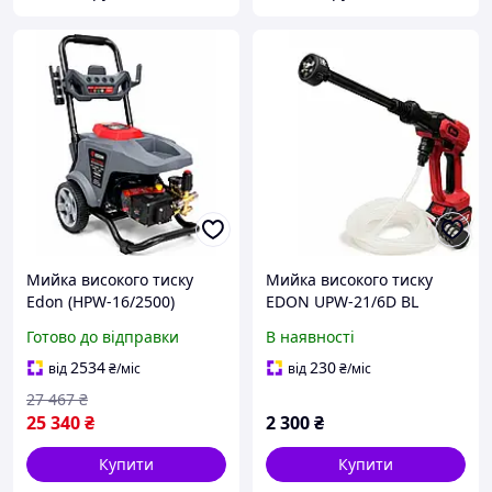
Мийка високого тиску
Мийка високого тиску
Edon (HPW-16/2500)
EDON UPW-21/6D BL
(1акум.21В 4Аг/зарядний/
Готово до відправки
В наявності
кейс)
2534
230
від
₴
/міс
від
₴
/міс
27 467
₴
25 340
₴
2 300
₴
Купити
Купити