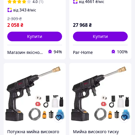
4661
4.0
(1)
від
₴
/міс
343
від
₴
/міс
2 309
₴
2 058
₴
27 968
₴
Купити
Купити
94%
100%
Магазин якісного інструменту Tools Shop 24/7
Par-Home
Потужна мийка високого
Мийка високого тиску