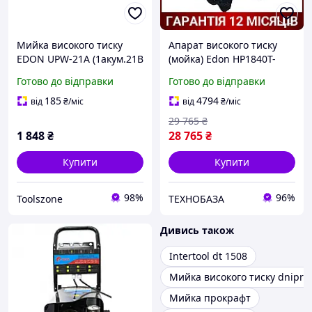
Мийка високого тиску
Апарат високого тиску
EDON UPW-21A (1акум.21В
(мойка) Edon HP1840T-
4Аг/зарядний/кейс)
2.4A (2400 Вт, Тиск 16
Готово до відправки
Готово до відправки
МПа, Продуктивність 18
л/хв, Гарантія 1 рік)
185
4794
від
₴
/міс
від
₴
/міс
29 765
₴
1 848
₴
28 765
₴
Купити
Купити
98%
96%
Toolszone
ТЕХНОБАЗА
Дивись також
Intertool dt 1508
Мийка високого тиску dnipro
Мийка прокрафт