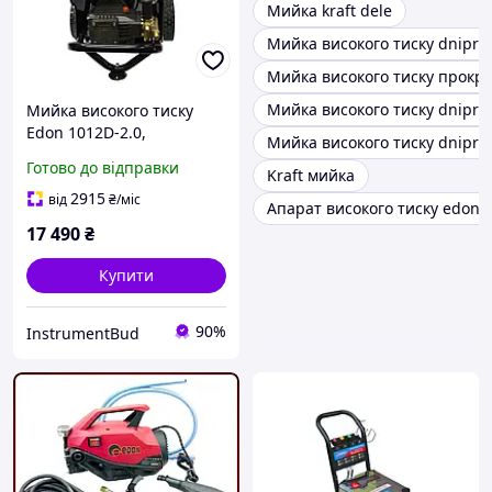
Мийка kraft dele
Мийка високого тиску dnipro
Мийка високого тиску прокр
Мийка високого тиску dnipro
Мийка високого тиску
Edon 1012D-2.0,
Мийка високого тиску dnipro
потужність 2000 Вт,
Готово до відправки
Kraft мийка
продуктивність 780 л/год
2915
від
₴
/міс
Апарат високого тиску edon 
17 490
₴
Купити
90%
InstrumentBud