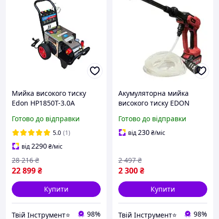
Мийка високого тиску
Акумуляторна мийка
Edon HP1850T-3.0A
високого тиску EDON
UPW-21/6D BL
Готово до відправки
Готово до відправки
230
5.0
(1)
від
₴
/міс
2290
від
₴
/міс
28 216
₴
2 497
₴
22 899
₴
2 300
₴
Купити
Купити
98%
98%
Твій Інструмент⭐
Твій Інструмент⭐