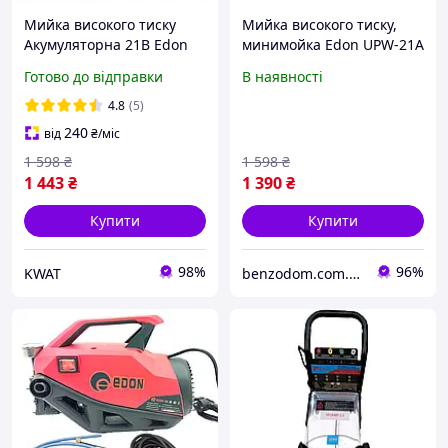
Мийка високого тиску
Мийка високого тиску,
Акумуляторна 21В Edon
минимойка Edon UPW-21A
KW UPW-21A
(21 В, 28 Бар)
Готово до відправки
В наявності
4.8
(5)
240
від
₴
/міс
1 598
₴
1 598
₴
1 443
₴
1 390
₴
Купити
Купити
98%
96%
KWAT
benzodom.com.ua