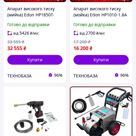
Апарат високого тиску
Апарат високого тиску
(мийка) Edon HP1850T-
(мойка) Edon HP1010-1.8A
3.0A (3000 Вт, 20 МПа,16
(1800 Вт, Тиск 10 МПа,
Готово до відправки
Готово до відправки
л/хв, Гарантія 1 рік)
Продуктивність 10 л/хв,
Гарантія 1 рік)
5426
2700
від
₴
/міс
від
₴
/міс
33 555
₴
17 200
₴
32 555
₴
16 200
₴
Купити
Купити
96%
96%
ТЕХНОБАЗА
ТЕХНОБАЗА