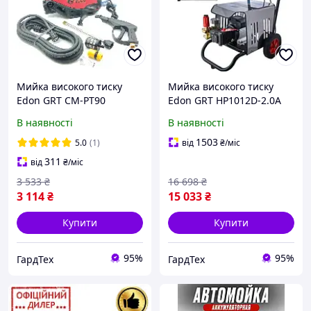
Мийка високого тиску
Мийка високого тиску
Edon GRT CM-PT90
Edon GRT HP1012D-2.0A
(2000 Вт, 180 барів, 780 л/
В наявності
В наявності
год)
1503
5.0
(1)
від
₴
/міс
311
від
₴
/міс
3 533
₴
16 698
₴
3 114
₴
15 033
₴
Купити
Купити
95%
95%
ГардТех
ГардТех