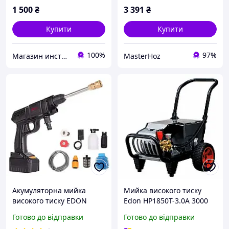
1 500
₴
3 391
₴
Купити
Купити
100%
97%
Магазин инструмента BOX-TOOL
MasterHoz
Акумуляторна мийка
Мийка високого тиску
високого тиску EDON
Edon HP1850T-3.0A 3000
UPW-21A + 2 акумулятори
Вт 12-20 МPа
Готово до відправки
Готово до відправки
та зарядна