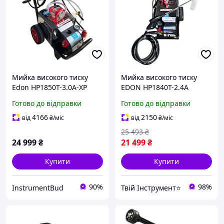
Мийка високого тиску
Мийка високого тиску
Edon HP1850T-3.0A-XР
EDON HP1840T-2.4A
3000 Вт, 230 барів, 1080 л/
Готово до відправки
Готово до відправки
год, зі шлангом 10 м
4166
2150
від
₴
/міс
від
₴
/міс
25 493
₴
24 999
₴
21 499
₴
Купити
Купити
90%
98%
InstrumentBud
Твій Інструмент⭐