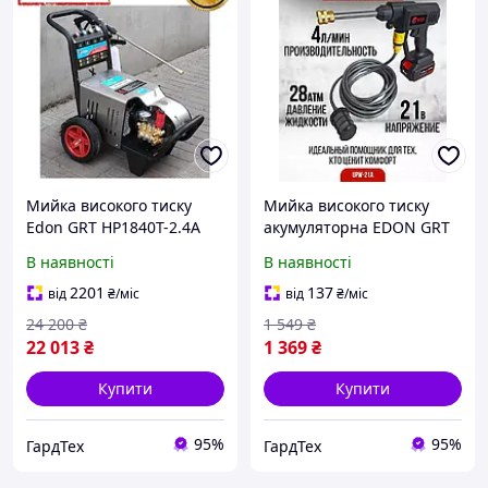
Мийка високого тиску
Мийка високого тиску
Edon GRT HP1840T-2.4A
акумуляторна EDON GRT
UPW-21A (1 акб, Кейс, 240
В наявності
В наявності
л/год) Мінімийка для авто
2201
137
від
₴
/міс
від
₴
/міс
24 200
₴
1 549
₴
22 013
₴
1 369
₴
Купити
Купити
95%
95%
ГардТех
ГардТех