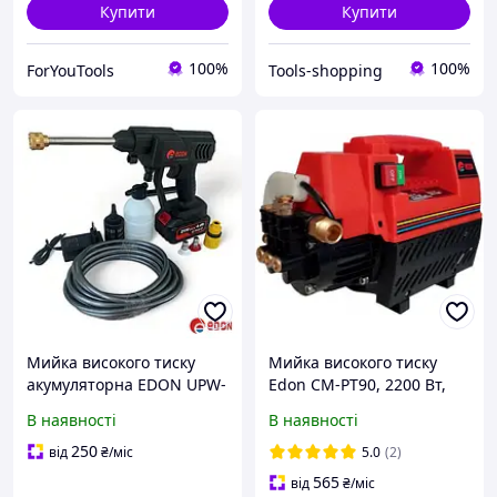
Купити
Купити
100%
100%
ForYouTools
Tools-shopping
Мийка високого тиску
Мийка високого тиску
акумуляторна EDON UPW-
Edon CM-PT90, 2200 Вт,
21A (1 АКБ, 21В, 4А)
тиск 6-9 МПа, витрата
В наявності
В наявності
води 5,3 л/хв, шланг 8 м
250
від
₴
/міс
5.0
(2)
565
від
₴
/міс