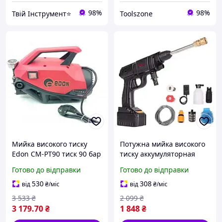
98%
98%
Твій Інструмент⭐
Toolszone
Мийка високого тиску
Потужна мийка високого
Edon CM-PT90 тиск 90 бар
тиску аккумуляторная
1500 Вт розхід води до
EDON UPW-21A : з АКБ
Готово до відправки
Готово до відправки
450 л/год
21V 4Ah +ЗП
530
308
від
₴
/міс
від
₴
/міс
3 533
₴
2 099
₴
3 179
.70
₴
1 848
₴