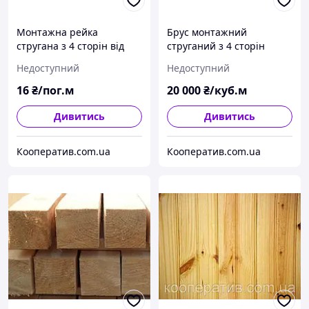
Монтажна рейка
Брус монтажний
стругана з 4 сторін від
струганий з 4 сторін
виробника 20х40
сухий 45х45, 50х50 та ін.
Недоступний
Недоступний
16
₴/пог.м
20 000
₴/куб.м
Дивитись
Дивитись
Кооператив.com.ua
Кооператив.com.ua