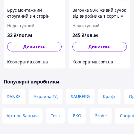
Брус монтажний
Вагонка 90% живий сучок
струганий з 4 сторін
від виробника 1 сорт L =
сухий 40х40
1,9 м
Недоступний
Недоступний
32
₴/пог.м
245
₴/кв.м
Дивитись
Дивитись
Кооператив.com.ua
Кооператив.com.ua
Популярні виробники
DANKE
Украина ТД
SAUBERG
Крафт
Op
Артель Банная
Tesli
EKO
Grohe
Санра