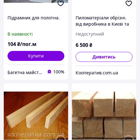
Підрамник для полотна.
Пиломатеріали обрізні.
від виробника в Києві та
Київці зоні
В наявності
Недоступний
104
₴/пог.м
6 500
₴
Купити
Дивитись
100%
Багетна майстерня "Антей"
Кооператив.com.ua