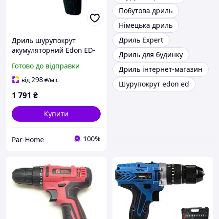
Побутова дриль
Німецька дриль
Дриль Expert
Дриль шурупокрут
акумуляторний Edon ED-
Дриль для будинку
40L-TZ з набором
Готово до відправки
Дриль інтернет-магазин
інструментів
298
від
₴
/міс
Шурупокрут edon ed
1 791
₴
Купити
100%
Par-Home