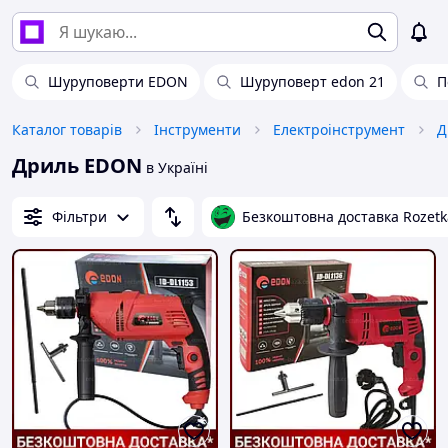
Шуруповерти EDON
Шуруповерт edon 21
П
Каталог товарів
Інструменти
Електроінструмент
Д
Дриль EDON
в Україні
Фільтри
Безкоштовна доставка Rozetk