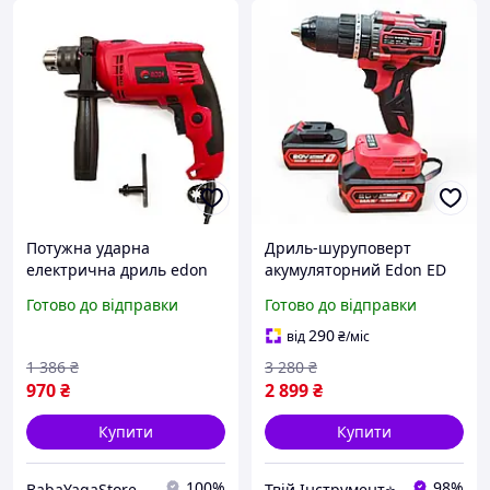
Потужна ударна
Дриль-шуруповерт
електрична дриль edon
акумуляторний Edon ED
DL-1136 : 1000 Вт, 2800 об/
DN20/90PBL
Готово до відправки
Готово до відправки
хв, патрон 13мм
(2акб+кейс+зп)
290
від
₴
/міс
1 386
₴
3 280
₴
970
₴
2 899
₴
Купити
Купити
100%
98%
BabaYagaStore
Твій Інструмент⭐