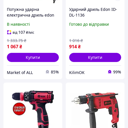
Потужна ударна
Ударний дриль Edon ID-
електрична дриль edon
DL-1136
DL-1136 : 1000 Вт, 2800 об/
В наявності
Готово до відправки
хв, патрон 13мм
107
від
₴
/міс
1 333
.75
₴
1 016
₴
1 067
₴
914
₴
Купити
Купити
85%
99%
Market of ALL
KilimOK