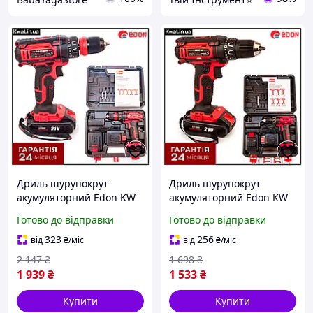
Дриль шурупокрут
Дриль шурупокрут
акумуляторний Edon KW
акумуляторний Edon KW
AD-21AUN 2 АКБ 21 В 2 Ач
AD-21A 2 АКБ 21 В 2 Ач
Готово до відправки
Готово до відправки
Діаметр патрона макс 10
Діаметр патрона макс 10
мм Патрон DFR
мм
323
256
від
₴
/міс
від
₴
/міс
2 147
₴
1 698
₴
1 939
₴
1 533
₴
Купити
Купити