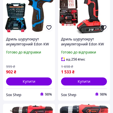
Дриль шурупокрут
Дриль шурупокрут
акумуляторний Edon KW
акумуляторний Edon KW
CF-1201 2 АКБ 12 В 2 Ач
AD-21A 2 АКБ 21 В 2 Ач
Готово до відправки
Готово до відправки
Діаметр патрона макс 10
Діаметр патрона макс 10
мм
мм
256
від
₴
/міс
999
₴
1 698
₴
902
₴
1 533
₴
Купити
Купити
98%
98%
Sox Shep
Sox Shep