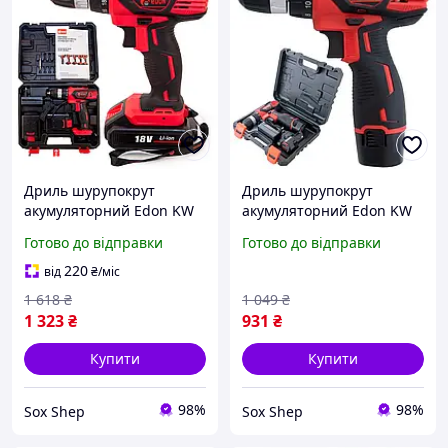
Дриль шурупокрут
Дриль шурупокрут
акумуляторний Edon KW
акумуляторний Edon KW
AD-18C 2 АКБ 18 В 2 Ач
AD-12CA 1350 об хв 2 АКБ
Готово до відправки
Готово до відправки
Діаметр патрона макс 10
12 В 2 Ач Діаметр
мм
патрона 10 мм
220
від
₴
/міс
1 618
₴
1 049
₴
1 323
₴
931
₴
Купити
Купити
98%
98%
Sox Shep
Sox Shep