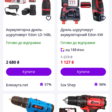
Акумуляторна дриль-
Дриль шурупокрут
шуруповерт Edon LD-16BL
акумуляторний Edon KW
AD-12AUN
Готово до відправки
Готово до відправки
Швидкознімний патрон 2
швидкості 2 АКБ 12 В 2 Ач
188
від
₴
/міс
1 273
₴
2 680
₴
1 127
₴
Купити
Купити
97%
98%
Блекаута.net
Sox Shep