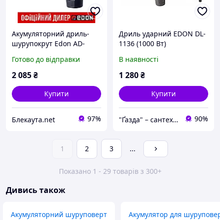
Акумуляторний дриль-
Дриль ударний EDON DL-
шурупокрут Edon AD-
1136 (1000 Вт)
12AUN
Готово до відправки
В наявності
2 085
₴
1 280
₴
Купити
Купити
97%
90%
Блекаута.net
"Ґазда" – сантехніка, інструменти та матеріали для господарів і майстрів!
1
2
3
...
Показано 1 - 29 товарів з 300+
Дивись також
Акумуляторний шуруповерт
Акумулятор для шурупове