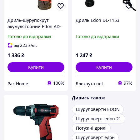
Дриль-шурупокрут
Дриль Edon DL-1153
акумуляторний Edon AD-
12D 2 АКБ 12 В 2 А·год
Готово до відправки
Готово до відправки
Діаметр патрона 10 мм
223
від
₴
/міс
1 336
₴
1 247
₴
Купити
Купити
100%
97%
Par-Home
Блекаута.net
Дивись також
Шуруповерти EDON
Шуруповерт edon 21
Потужні дрилі
Шуруповерт едон