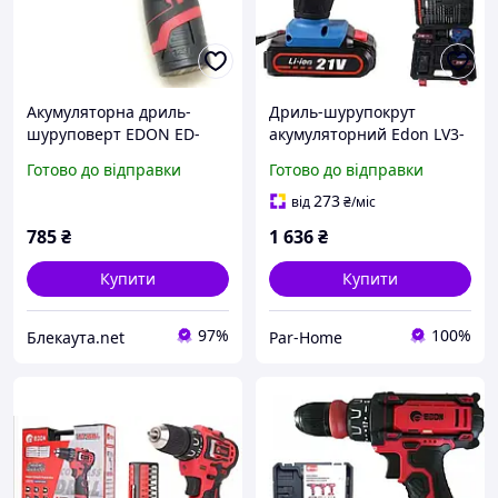
Акумуляторна дриль-
Дриль-шурупокрут
шуруповерт EDON ED-
акумуляторний Edon LV3-
1201
2110 2 АКБ 21 В 2 А·год
Готово до відправки
Готово до відправки
Діаметр патрона 13 мм
273
від
₴
/міс
785
₴
1 636
₴
Купити
Купити
97%
100%
Блекаута.net
Par-Home