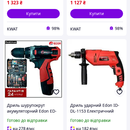
1 323
₴
1 127
₴
Купити
Купити
98%
98%
KWAT
KWAT
Дриль шурупокрут
Дриль ударний Edon ID-
акумуляторний Edon ED-
DL-1153 Електричний
40L-TZ з набором
1000 Вт 2800 об хв Патрон
Готово до відправки
Готово до відправки
інструментів
13 мм
278
182
від
₴
/міс
від
₴
/міс