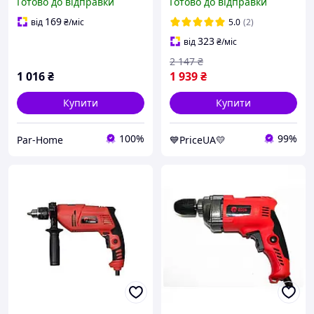
Готово до відправки
Готово до відправки
Діаметр патрона макс 10
мм Патрон DFR
169
від
₴
/міс
5.0
(2)
323
від
₴
/міс
2 147
₴
1 016
₴
1 939
₴
Купити
Купити
100%
99%
Par-Home
💙PriceUA💛