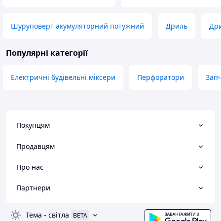
Шуруповерт акумуляторний потужний
Дриль
Дри
Популярні категорії
Електричні будівельні міксери
Перфоратори
Запч
Покупцям
Продавцям
Про нас
Партнери
Тема
-
світла
BETA