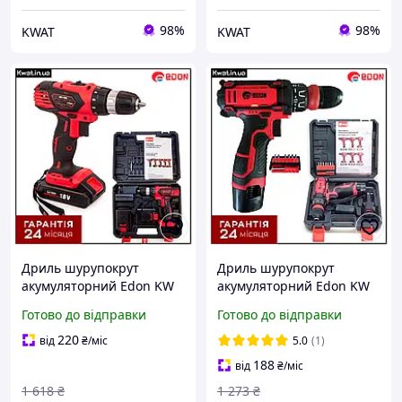
98%
98%
KWAT
KWAT
Дриль шурупокрут
Дриль шурупокрут
акумуляторний Edon KW
акумуляторний Edon KW
AD-18C 2 АКБ 18 В 2 Ач
AD-12AUN
Готово до відправки
Готово до відправки
Діаметр патрона макс 10
Швидкознімний патрон 2
мм
швидкості 2 АКБ 12 В 2 Ач
220
від
₴
/міс
5.0
(1)
188
від
₴
/міс
1 618
₴
1 273
₴