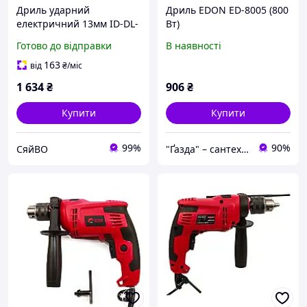
Дриль ударний
Дриль EDON ED-8005 (800
електричний 13мм ID-DL-
Вт)
1153 ТМ EDON
Готово до відправки
В наявності
163
від
₴
/міс
1 634
₴
906
₴
Купити
Купити
99%
90%
СяйВО
"Ґазда" – сантехніка, інструменти та матеріали для господарів і майстрів!