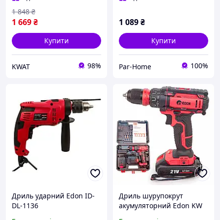
1 848
₴
1 669
₴
1 089
₴
Купити
Купити
98%
100%
KWAT
Par-Home
Дриль ударний Edon ID-
Дриль шурупокрут
DL-1136
акумуляторний Edon KW
AD-21AUN 2 АКБ 21 В 2 Ач