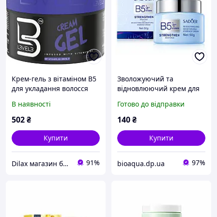
Крем-гель з вітаміном В5
Зволожуючий та
для укладання волосся
відновлюючий крем для
Level3 Cream Gel With
обличча з пантенолом
В наявності
Готово до відправки
Vitamin B5 250ml
SADОER Vitamin B5
(1373627-2)
Strengthen Moisturizing
502
₴
140
₴
Essence Cream
Купити
Купити
91%
97%
Dilax магазин брендових дитячих іграшок та товарів для батьків.
bioaqua.dp.ua