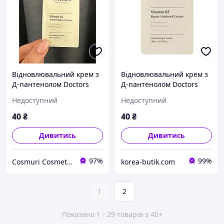
Відновлювальний крем з
Відновлювальний крем з
Д-пантенолом Doctors
Д-пантенолом Doctors
Vitamin B5 Repair
Vitamin B5 Repair
Недоступний
Недоступний
Madecell Cream, 1.5 мл
Madecell Cream 1.5 мл
40
₴
40
₴
Дивитись
Дивитись
97%
99%
Cosmuri Cosmetics
korea-butik.com
1
2
Показано 1 - 29 товарів з 40+