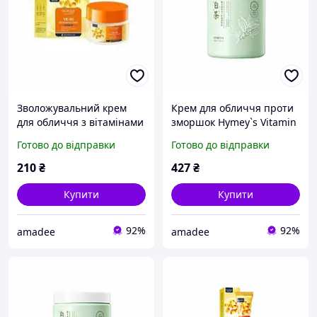
Зволожувальний крем
Крем для обличчя проти
для обличчя з вітамінами
зморшок Hymey`s Vitamin
Е та В5 Bioaqua Vitamin
Original B5 Anti-Wrinkle
Готово до відправки
Готово до відправки
E+B5 Moisturizing Cream
Moisturizing Cream
210
₴
427
₴
Купити
Купити
92%
92%
amadee
amadee