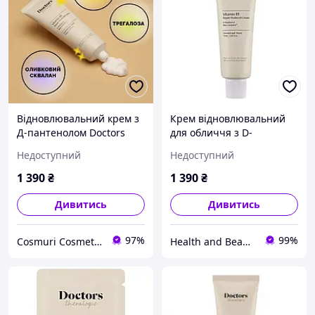
Відновлювальний крем з
Крем відновлювальний
Д-пантенолом Doctors
для обличчя з D-
Vitamin B5 Repair
пантенолом Doctors
Недоступний
Недоступний
Madecell Cream, 80 мл
Vitamin B5 Repair
Madecell Cream
1 390
₴
1 390
₴
Дивитись
Дивитись
97%
99%
Cosmuri Cosmetics
Health and Beauty