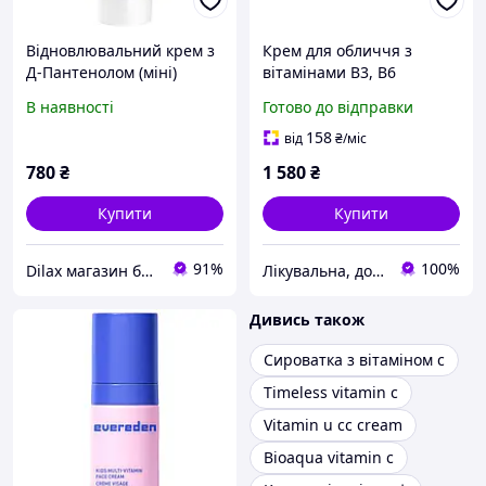
Відновлювальний крем з
Крем для обличчя з
Д-Пантенолом (міні)
вітамінами B3, B6
Doctors Vitamin B5 Repair
NUTRITION VITAMIN B3,
В наявності
Готово до відправки
Madecell Cream 20ml
B5 FACE CREAM ED
(1227726)
Cosmetics, 50 мл
158
від
₴
/міс
780
₴
1 580
₴
Купити
Купити
91%
100%
Dilax магазин брендових дитячих іграшок та товарів для батьків.
Лікувальна, доглядова та професійна косметика
Дивись також
Сироватка з вітаміном с
Timeless vitamin c
Vitamin u cc cream
Bioaqua vitamin c