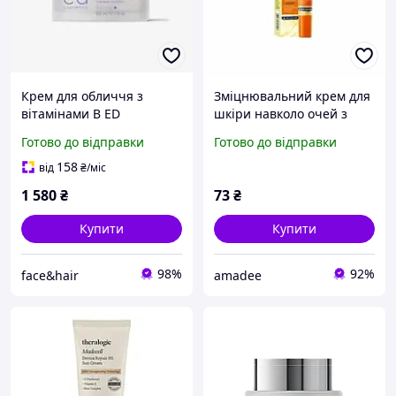
Крем для обличчя з
Зміцнювальний крем для
вітамінами B ED
шкіри навколо очей з
Cosmetics NUTRITION
вітамінами Bioaqua
Готово до відправки
Готово до відправки
VITAMIN B3, B5 FACE
Vitamin E+B5 Firming
CREAM 50 мл
Repair Eye Cream
158
від
₴
/міс
1 580
₴
73
₴
Купити
Купити
98%
92%
face&hair
amadee