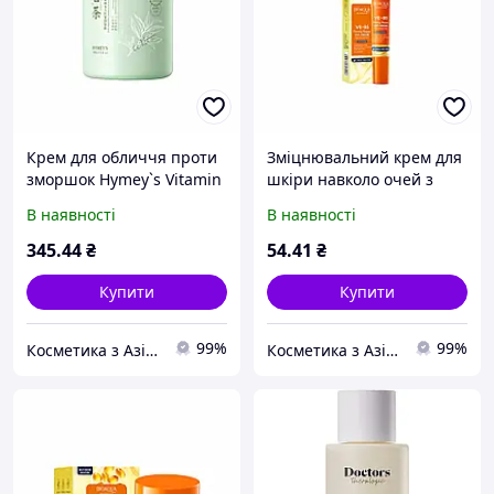
Крем для обличчя проти
Зміцнювальний крем для
зморшок Hymey`s Vitamin
шкіри навколо очей з
Original B5 Anti-Wrinkle
вітамінами Bioaqua
В наявності
В наявності
Moisturizing Cream
Vitamin E+B5 Firming
Repair Eye Cream
345
.44
₴
54
.41
₴
Купити
Купити
99%
99%
Косметика з Азії, в роздріб по оптовим цінам!
Косметика з Азії, в роздріб по оптовим цінам!