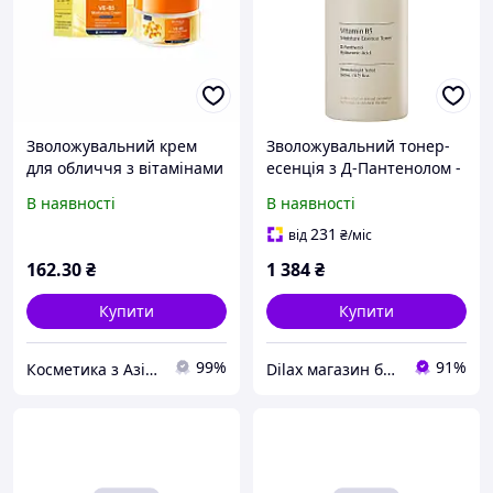
Зволожувальний крем
Зволожувальний тонер-
для обличчя з вітамінами
есенція з Д-Пантенолом -
Е та В5 Bioaqua Vitamin
Doctors Vitamin B5
В наявності
В наявності
E+B5 Moisturizing Cream
Moisture Essence Toner
280ml (1052657)
231
від
₴
/міс
162
.30
₴
1 384
₴
Купити
Купити
99%
91%
Косметика з Азії, в роздріб по оптовим цінам!
Dilax магазин брендових дитячих іграшок та товарів для батьків.