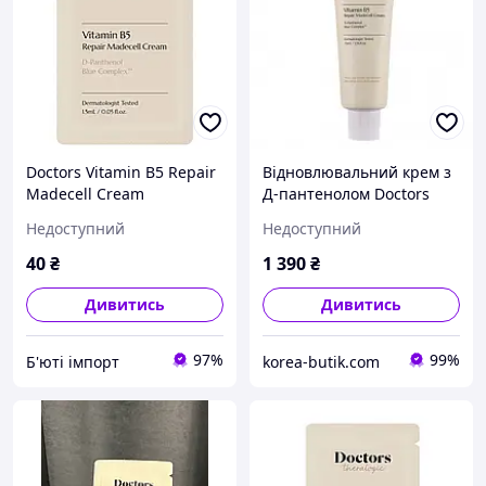
Doctors Vitamin B5 Repair
Відновлювальний крем з
Madecell Cream
Д-пантенолом Doctors
Відновлювальний крем з
Vitamin B5 Repair
Недоступний
Недоступний
Д-пантенолом, 1.5 мл
Madecell Cream 70 мл
40
₴
1 390
₴
Дивитись
Дивитись
97%
99%
Б'юті імпорт
korea-butik.com