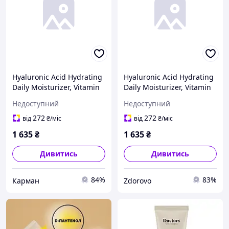
Hyaluronic Acid Hydrating
Hyaluronic Acid Hydrating
Daily Moisturizer, Vitamin
Daily Moisturizer, Vitamin
C, E, B5 Face Cream Lotion
C, E, B5 Face Cream Lotion
Недоступний
Недоступний
for Dry, Sensitive Skin, 1.7
for Dry, Sensitive Skin, 1.7
272
272
від
₴
/міс
від
₴
/міс
1 635
₴
1 635
₴
Дивитись
Дивитись
84%
83%
Карман
Zdorovo