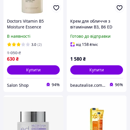
Doctors Vitamin B5
Крем для обличчя з
Moisture Essence
вітамінами B3, B6 ED
Toner,260 ml
Cosmetics Nutrition
В наявності
Готово до відправки
Vitamin B3, B5 Face Cream
50 ml
158
3.0
(2)
від
₴
/міс
1 050
₴
630
₴
1 580
₴
Купити
Купити
94%
96%
Salon Shop
beautealise.com.ua