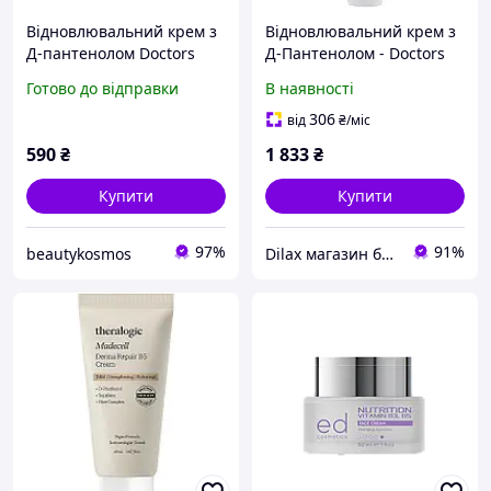
Відновлювальний крем з
Відновлювальний крем з
Д-пантенолом Doctors
Д-Пантенолом - Doctors
Vitamin B5 Repair
Vitamin B5 Repair
Готово до відправки
В наявності
Madecell Cream, 20 мл
Madecell Cream 80ml
(1199467-2)
306
від
₴
/міс
590
₴
1 833
₴
Купити
Купити
97%
91%
beautykosmos
Dilax магазин брендових дитячих іграшок та товарів для батьків.