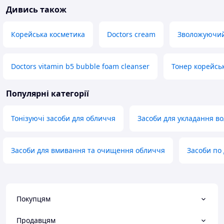
Дивись також
Корейська косметика
Doctors cream
Зволожуючий
Doctors vitamin b5 bubble foam cleanser
Тонер корейсь
Популярні категорії
Тонізуючі засоби для обличчя
Засоби для укладання во
Засоби для вмивання та очищення обличчя
Засоби по
Покупцям
Продавцям