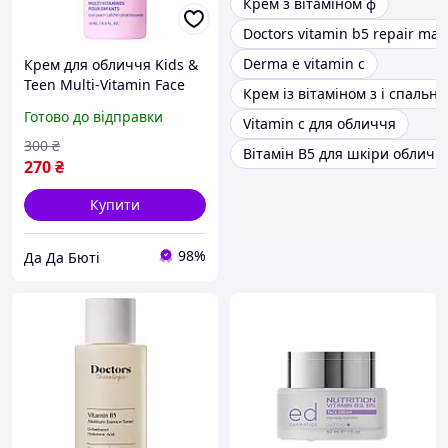
Крем з вітаміном ф
Doctors vitamin b5 repair mad
Derma e vitamin c
Крем для обличчя Kids &
Teen Multi-Vitamin Face
Крем із вітаміном з і спальн
Cream with Vitamin E, B3,
Готово до відправки
Vitamin c для обличчя
B5 (Niacinamide) &
Squalane 10 мл
300
₴
Вітамін В5 для шкіри обличч
270
₴
Купити
98%
Да Да Бюті