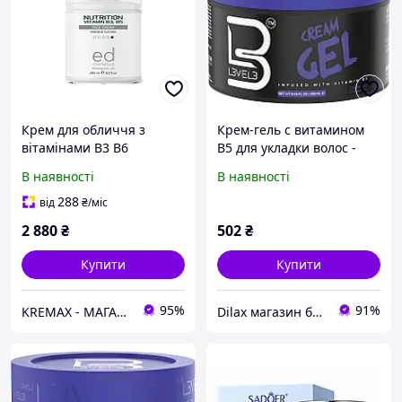
Крем для обличчя з
Крем-гель с витамином
вітамінами B3 B6
В5 для укладки волос -
Nutrition vitamin B3 B5
Level3 Cream Gel With
В наявності
В наявності
face cream ED Cosmetics
Vitamin B5 250ml
250 мл
(1208479)
288
від
₴
/міс
2 880
₴
502
₴
Купити
Купити
95%
91%
KREMAX - МАГАЗИН КОСМЕТИКИ
Dilax магазин брендових дитячих іграшок та товарів для батьків.