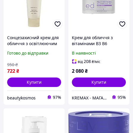
Сонцезахисний крем для
Крем для обличчя з
обличчя з освітлюючим
вітамінами B3 B6
ефектом Theralogic
Nutrition vitamin B3 B5
Готово до відправки
В наявності
Madecell Derma Repair B5
face cream ED Cosmetics
Sun Cream SPF, 50 мл
50 мл
208
від
₴
/міс
950
₴
722
₴
2 080
₴
Купити
Купити
97%
95%
beautykosmos
KREMAX - МАГАЗИН КОСМЕТИКИ