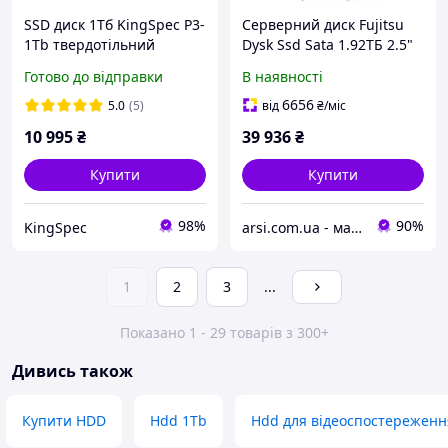
SSD диск 1Тб KingSpec P3-
Серверний диск Fujitsu
1Tb твердотільний
Dysk Ssd Sata 1.92ТБ 2.5"
накопичувач hdd sata
6Гб/с - S26361-F5588-L192
Готово до відправки
В наявності
2.5" 1Tb ссд
(S26361F5588L192)
6656
5.0
(5)
від
₴
/міс
10 995
₴
39 936
₴
Купити
Купити
98%
90%
KingSpec
arsi.com.ua - магазин техніки
1
2
3
...
Показано 1 - 29 товарів з 300+
Дивись також
Купити HDD
Hdd 1Tb
Hdd для відеоспостереженн