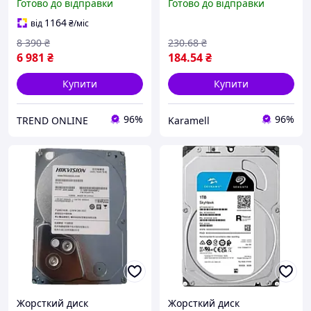
Готово до відправки
Готово до відправки
2.5 дюйма швидкий диск
живлення Plug&Play до 1
для комп'ютер SpeR-4N
ТБ зовнішній диск
1164
від
₴
/міс
чорний або сріблястий
8 390
₴
230
.68
₴
6 981
₴
184
.54
₴
Купити
Купити
96%
96%
TREND ONLINE
Karamell
Жорсткий диск
Жорсткий диск