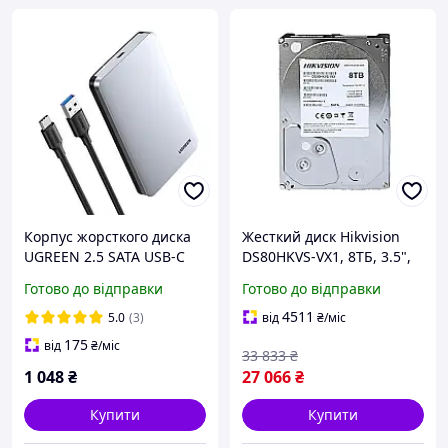
Корпус жорсткого диска
Жесткий диск Hikvision
UGREEN 2.5 SATA USB-C
DS80HKVS-VX1, 8ТБ, 3.5",
3.1 Gen 2 алюмінієвий
5400 оборотов,
Готово до відправки
Готово до відправки
зовнішній бокс HDD SSD
140x25x100 мм
до 6ТБ преміум
4511
5.0
(3)
від
₴
/міс
175
від
₴
/міс
33 833
₴
1 048
₴
27 066
₴
Купити
Купити