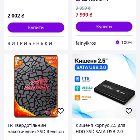
9 999
₴
7 999
₴
2 002
₴
Купити
Купити
100%
fainyikros
В И Т Р И Б Е Н Ь К И
TR Твердотільний
Кишеня корпус 2.5 для
накопичувач SSD Revision
HDD SSD SATA USB 2.0
3.0 Sp 1Тб Apacer SATA3
металевий з індикацією