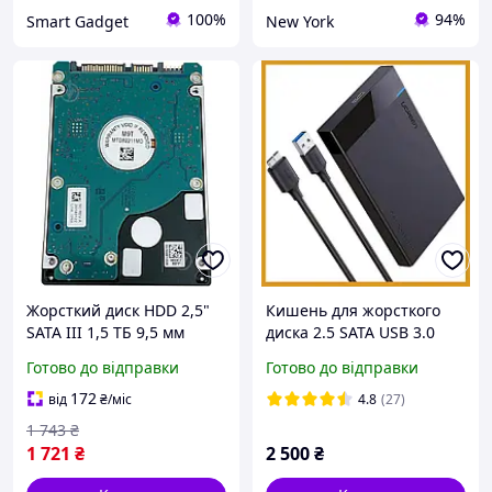
100%
94%
Smart Gadget
New York
Жорсткий диск HDD 2,5"
Кишень для жорсткого
SATA III 1,5 ТБ 9,5 мм
диска 2.5 SATA USB 3.0
Seagate (ST1500LM006)
Ugreen US221 зовнішній
Готово до відправки
Готово до відправки
5400 об/хв 32 МБ, бу A
корпус HDD SSD на 6 Тб
перехідник 50 см
172
від
₴
/міс
4.8
(27)
1 743
₴
1 721
₴
2 500
₴