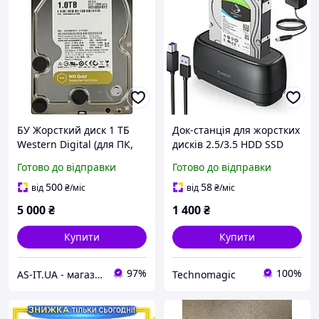
БУ Жорсткий диск 1 ТБ
Док-станція для жорстких
Western Digital (для ПК,
дисків 2.5/3.5 HDD SSD
3.5", 7200 об/хв, 128 МВ,
ORICO DD18 USB 3.0 SATA
Готово до відправки
Готово до відправки
SATAIII, WD1005FBYZ)
до 22ТБ вітринний
екземпляр
500
58
від
₴
/міс
від
₴
/міс
5 000
₴
1 400
₴
Купити
Купити
97%
100%
AS-IT.UA - магазин бу техніки та сервіс в Києві та по всій Україні
Technomagic