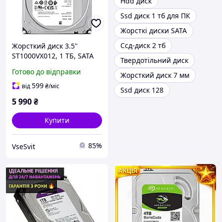
Hdd диск
Ssd диск 1 тб для ПК
Жорсткі диски SATA
Ссд-диск 2 тб
Жорсткий диск 3.5"
ST1000VX012, 1 ТБ, SATA
Твердотільний диск
III, 5400 об, 100*15*145
Готово до відправки
Жорсткий диск 7 мм
мм flamingo
599
від
₴
/міс
Ssd диск 128
5 990
₴
Купити
85%
VseSvit