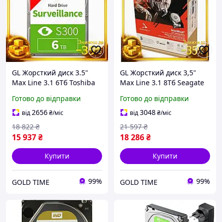
GL Жорсткий диск 3.5"
GL Жорсткий диск 3,5"
Max Line 3.1 6Тб Toshiba
Max Line 3.1 8Тб Seagate
Surveillance SATA3 256Мб
IronWolf SATA3 7200 об/хв
Готово до відправки
Готово до відправки
5400об/хв для
для мережевого сховища
відеоспостережен
накопи LO31\PR
2656
3048
від
₴
/міс
від
₴
/міс
LO31\PR
18 822
₴
21 597
₴
15 937
₴
18 286
₴
Купити
Купити
99%
99%
GOLD TIME
GOLD TIME