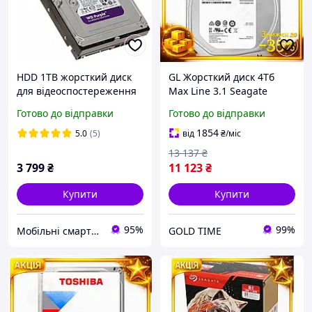
HDD 1TB жорсткий диск
GL Жорсткий диск 4Тб
для відеоспостереження
Max Line 3.1 Seagate
WD Purple WD11PURZ
BarraCuda 3,5" SATA3 для
Готово до відправки
Готово до відправки
HDD диск на 1 ТБ SATA
ПК накопичувач з
для відеореєстратора,
швидкістю 5400 об/
1854
5.0
(5)
від
₴
/міс
відеонагляду
LO31\PR
13 137
₴
3 799
₴
11 123
₴
Купити
Купити
95%
99%
Мобільні смартфони та Відеоспостереження
GOLD TIME