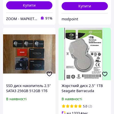
Купити
Купити
91%
ZOOM - МАРКЕТ ЦИФРОВОЇ ТЕХНІКИ
modpoint
SSD диск накопитель 2.5"
Жорсткий диск 2.5" 1TB
SATA3 256GB 512GB 1Тб
Seagate Barracuda
2Тб XrayDisk
внутрішній накопичувач
В наявності
В наявності
5.0
(2)
1333
від
₴
/міс