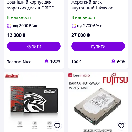
Зовнішній корпус для
Жорсткий диск
жорстких дисків ORICO
внутрішній Hikvision
5BIG 9958C3 для 2,5/3,5-
DS80HKVS-VX1, 8 ТБ, 7200
В наявності
В наявності
дюймових SATA HDD/SSD
об/хв, SATA, 3.5"
об'ємом до 5 x 22 ТБ, док-
2000
2700
від
₴
/міс
від
₴
/міс
станція USB 3.1
12 000
₴
27 000
₴
Купити
Купити
100%
94%
Techno-Nice
100K