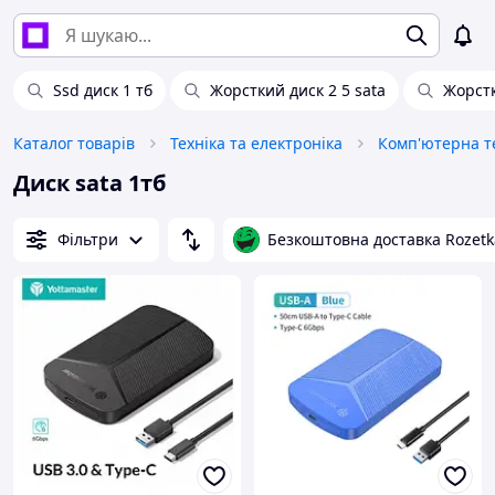
Ssd диск 1 тб
Жорсткий диск 2 5 sata
Жорстк
Каталог товарів
Техніка та електроніка
Комп'ютерна те
Диск sata 1тб
Фільтри
Безкоштовна доставка Rozetk