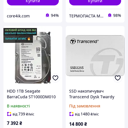
Купити
Купити
94%
98%
core4ik.com
ТЕРМОПАСТА МАРКЕТ
HDD 1TB Seagate
SSD накопичувач
BarraCuda ST1000DM010
Transcend Dysk Twardy
HDD диск на 1 ТБ SATA
Wewnętrzny,
В наявності
Під замовлення
для комп'ютера
2,5&#39;&#39; (6,35 Cm) 1
Tb Ssd225S Sata Iii
739
1480
від
₴
/міс
від
₴
/міс
Produkt Nowy
7 392
₴
14 800
₴
TS1TSSD225S