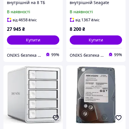
внутрішній на 8 ТБ
внутрішній Seagate
Hikvision DS80HKVS-VX1
SkyHawk ST1000VX013 1Тб
В наявності
В наявності
4658
1367
від
₴
/міс
від
₴
/міс
27 945
₴
8 200
₴
Купити
Купити
99%
99%
ONIKS безпека та комфорт
ONIKS безпека та комфорт