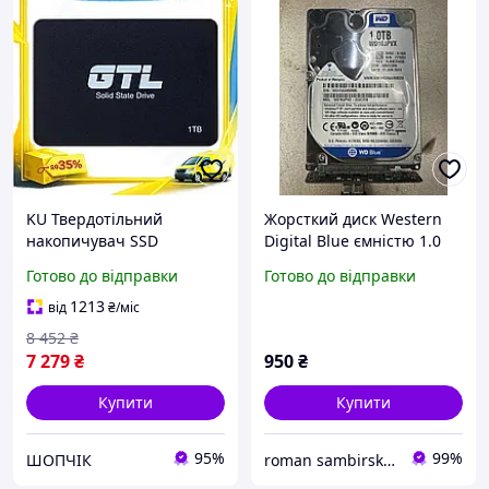
KU Твердотільний
Жорсткий диск Western
накопичувач SSD
Digital Blue ємністю 1.0
Universal Fit 1ТБ GTL
ТБ для ноутбуків
Готово до відправки
Готово до відправки
Green Light SATA3 2.5"
швидкий жорсткий диск
1213
від
₴
/міс
дл Uni2L_K
8 452
₴
7 279
₴
950
₴
Купити
Купити
95%
99%
ШОПЧІК
roman sambirskuy