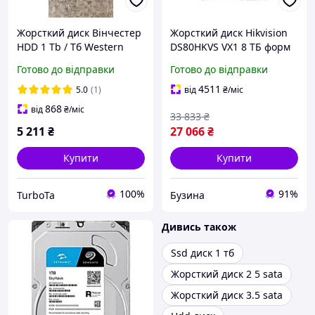
Жорсткий диск Вінчестер
Жорсткий диск Hikvision
HDD 1 Tb / Тб Western
DS80HKVS VX1 8 ТБ форм
Digital Purple WD10PURX
фактор швидкість 5400 об
Готово до відправки
Готово до відправки
3.5" SATA3 No 23201010
мін габарити 140 x 25 x
100 мм flamingo
4511
5.0
(1)
від
₴
/міс
868
від
₴
/міс
33 833
₴
5 211
₴
27 066
₴
Купити
Купити
100%
91%
TurboTa
Бузина
Дивись також
Ssd диск 1 тб
Жорсткий диск 2 5 sata
Жорсткий диск 3.5 sata