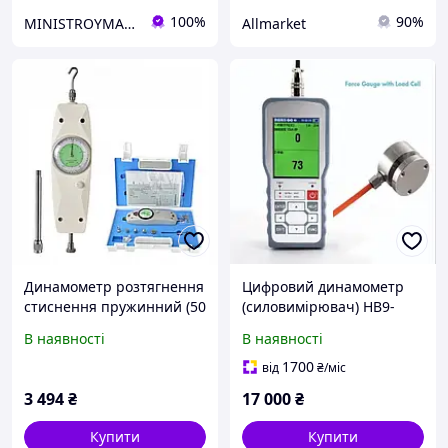
100%
90%
MINISTROYMARKET
Allmarket
Динамометр розтягнення
Цифровий динамометр
стиснення пружинний (50
(силовимірювач) HB9-
кг) PROTESTER NK-500
2000 з виносним
В наявності
В наявності
тензодатчиком
стиснення, діапазон 20-
1700
від
₴
/міс
2000 кг, клас захисту
3 494
₴
17 000
₴
IP65/IP66
Купити
Купити