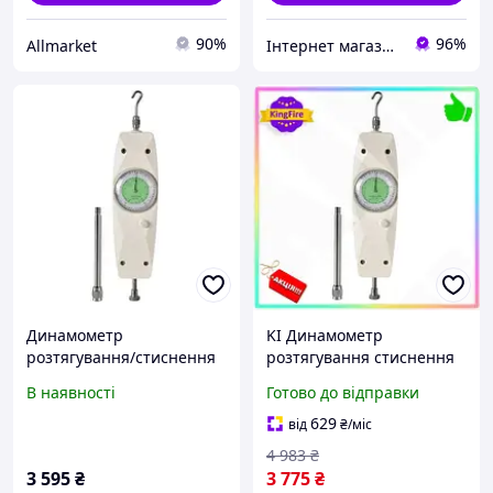
90%
96%
Allmarket
Інтернет магазин Store7
Динамометр
KI Динамометр
розтягування/стиснення
розтягування стиснення
аналоговий (2 кг)
PROTESTER Feel Happy
В наявності
Готово до відправки
PROTESTER NK-20
аналоговий 2 кг
вимірювач сили
629
від
₴
/міс
навантаження для
4 983
₴
інжене FIR41_R
3 595
₴
3 775
₴