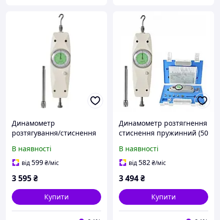
Динамометр
Динамометр розтягнення
розтягування/стиснення
стиснення пружинний (50
аналоговий (2 кг)
кг) PROTESTER NK-500
В наявності
В наявності
PROTESTER NK-20
599
582
від
₴
/міс
від
₴
/міс
3 595
₴
3 494
₴
Купити
Купити