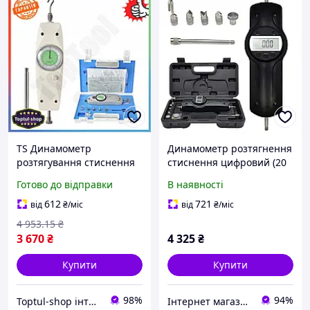
TS Динамометр
Динамометр розтягнення
розтягування стиснення
стиснення цифровий (20
PROTESTER пружинний
кг) PROTESTER WDF-200
Готово до відправки
В наявності
Extra Line 50 кг для
(SDF-200)
вимірювання сили
612
721
від
₴
/міс
від
₴
/міс
навантаження тест
4 953
.15
₴
SHT55_Q
3 670
₴
4 325
₴
Купити
Купити
98%
94%
Toptul-shop інтернет магазин
Інтернет магазин SHOP TOOLS