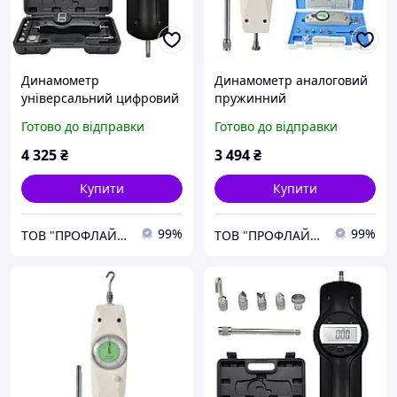
Динамометр
Динамометр аналоговий
універсальний цифровий
пружинний
(20 кг) PROTESTER WDF-
універсальний (50 кг)
Готово до відправки
Готово до відправки
200 (SDF-200)
PROTESTER NK-500
4 325
₴
3 494
₴
Купити
Купити
99%
99%
ТОВ "ПРОФЛАЙН 2000"
ТОВ "ПРОФЛАЙН 2000"