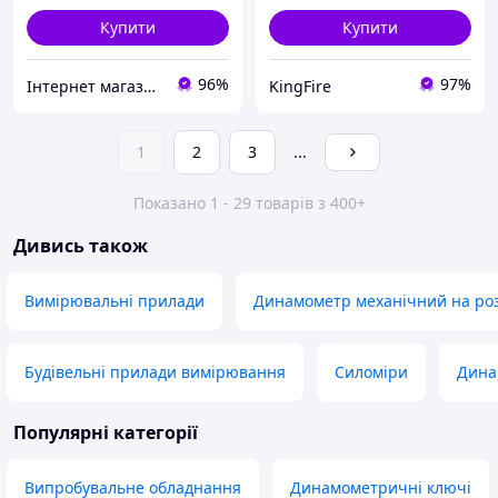
Купити
Купити
96%
97%
Інтернет магазин "Megotools"
KingFire
1
2
3
...
Показано 1 - 29 товарів з 400+
Дивись також
Вимірювальні прилади
Динамометр механічний на ро
Будівельні прилади вимірювання
Силоміри
Динам
Популярні категорії
Випробувальне обладнання
Динамометричні ключі