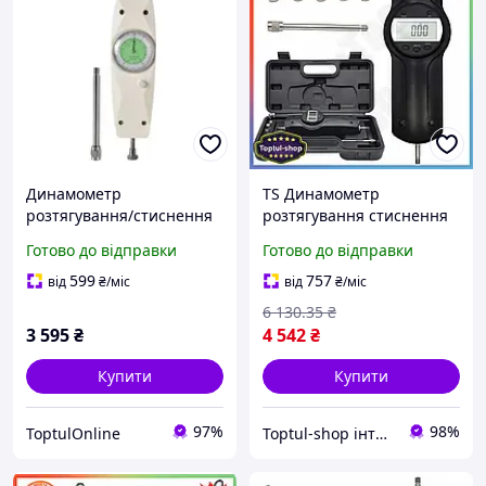
Динамометр
TS Динамометр
розтягування/стиснення
розтягування стиснення
аналоговий (2 кг)
цифровий PROTESTER
Готово до відправки
Готово до відправки
PROTESTER NK-20
Extra Line 20 кг
вимірювач сили для авто
599
757
від
₴
/міс
від
₴
/міс
та техніки прил SHT55_Q
6 130
.35
₴
3 595
₴
4 542
₴
Купити
Купити
97%
98%
ToptulOnline
Toptul-shop інтернет магазин