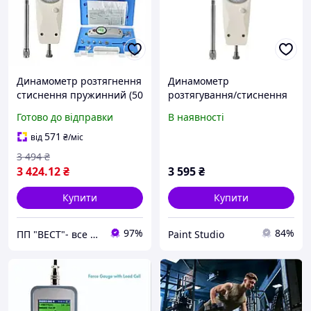
Динамометр розтягнення
Динамометр
стиснення пружинний (50
розтягування/стиснення
кг) PROTESTER NK-500
аналоговий (2 кг)
Готово до відправки
В наявності
PROTESTER NK-20
571
від
₴
/міс
3 494
₴
3 424
.12
₴
3 595
₴
Купити
Купити
97%
84%
ПП "ВЕСТ"- все для зварки, спецодяг та взуття, пожежна безпека, покрівельні матеріали.
Paint Studio