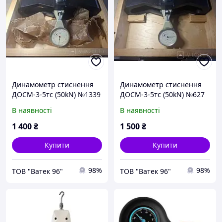
Динамометр стиснення
Динамометр стиснення
ДОСМ-3-5тс (50kN) №1339
ДОСМ-3-5тс (50kN) №627
новий
новий з паспортом
В наявності
В наявності
1 400
₴
1 500
₴
Купити
Купити
98%
98%
ТОВ "Ва­тек 96"
ТОВ "Ва­тек 96"