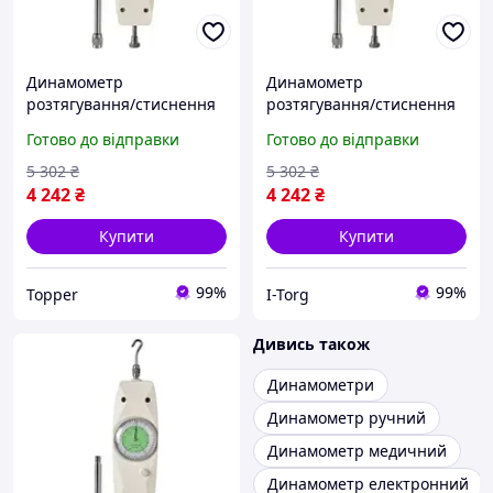
Динамометр
Динамометр
розтягування/стиснення
розтягування/стиснення
аналоговий (2 кг)
аналоговий (2 кг)
Готово до відправки
Готово до відправки
PROTESTER NK-20
PROTESTER NK-20
5 302
₴
5 302
₴
4 242
₴
4 242
₴
Купити
Купити
99%
99%
Topper
I-Torg
Дивись також
Динамометри
Динамометр ручний
Динамометр медичний
Динамометр електронний