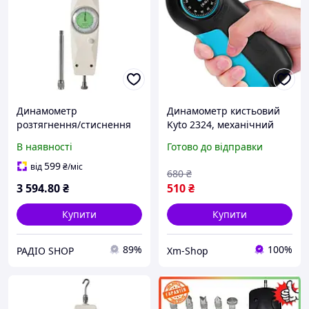
Динамометр
Динамометр кистьовий
розтягнення/стиснення
Kyto 2324, механічний
аналоговий (2 кг)
для визначення сили
В наявності
Готово до відправки
PROTESTER NK-20
стиснення, СИНІЙ
599
від
₴
/міс
680
₴
3 594
.80
₴
510
₴
Купити
Купити
89%
100%
РАДІО SHOP
Xm-Shop