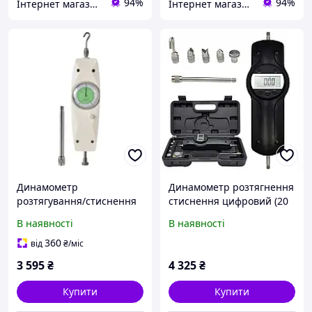
94%
94%
Інтернет магазин SHOP TOOLS
Інтернет магазин SHOP TOOLS
Динамометр
Динамометр розтягнення
розтягування/стиснення
стиснення цифровий (20
аналоговий (2 кг)
кг) PROTESTER WDF-200
В наявності
В наявності
PROTESTER NK-20
(SDF-200)
360
від
₴
/міс
3 595
₴
4 325
₴
Купити
Купити