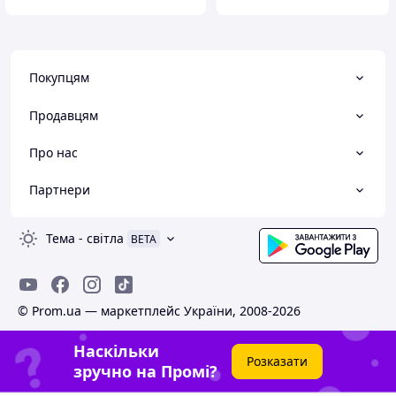
Покупцям
Продавцям
Про нас
Партнери
Тема
-
світла
BETA
© Prom.ua — маркетплейс України, 2008-2026
Наскільки
Розказати
зручно на Промі?