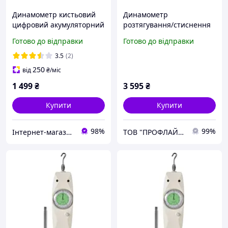
Динамометр кистьовий
Динамометр
цифровий акумуляторний
розтягування/стиснення
до 180 кг із пам'яттю,
аналоговий (2 кг)
Готово до відправки
Готово до відправки
тестер вимірювач сили
PROTESTER NK-20
стиснення
3.5
(2)
250
від
₴
/міс
1 499
₴
3 595
₴
Купити
Купити
98%
99%
Інтернет-магазин «Gadgetarium»
ТОВ "ПРОФЛАЙН 2000"