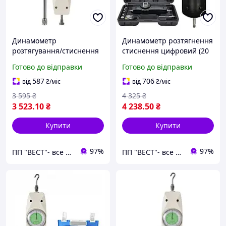
Динамометр
Динамометр розтягнення
розтягування/стиснення
стиснення цифровий (20
аналоговий (2 кг)
кг) PROTESTER WDF-200
Готово до відправки
Готово до відправки
PROTESTER NK-20
(SDF-200)
587
706
від
₴
/міс
від
₴
/міс
3 595
₴
4 325
₴
3 523
.10
₴
4 238
.50
₴
Купити
Купити
97%
97%
ПП "ВЕСТ"- все для зварки, спецодяг та взуття, пожежна безпека, покрівельні матеріали.
ПП "ВЕСТ"- все для зварки, спецодяг та взуття, пожежна безпека, покрівельні матеріали.