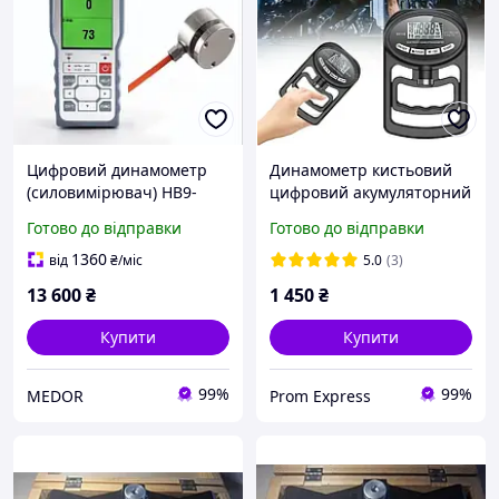
Цифровий динамометр
Динамометр кистьовий
(силовимірювач) HB9-
цифровий акумуляторний
2000 з виносним
E108H до 120 кг з
Готово до відправки
Готово до відправки
тензодатчиком
пам'яттю тестер
стиснення, діапазон 20-
вимірювач сили
1360
від
₴
/міс
5.0
(3)
2000 кг, клас захисту
стиснення
13 600
₴
1 450
₴
IP65/IP66
Купити
Купити
99%
99%
MEDOR
Prom Express