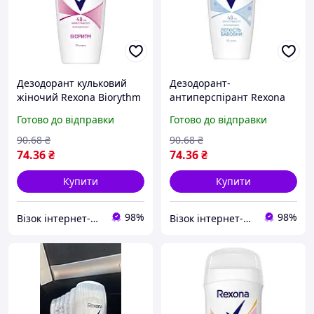
Дезодорант кульковий
Дезодорант-
жіночий Rexona Biorythm
антиперспірант Rexona
50 мл. (59099291)
Легкість бавовни 50 мл.
Готово до відправки
Готово до відправки
(59099314)
90
.68
₴
90
.68
₴
74
.36
₴
74
.36
₴
Купити
Купити
98%
98%
Візок інтернет-магазин
Візок інтернет-магазин