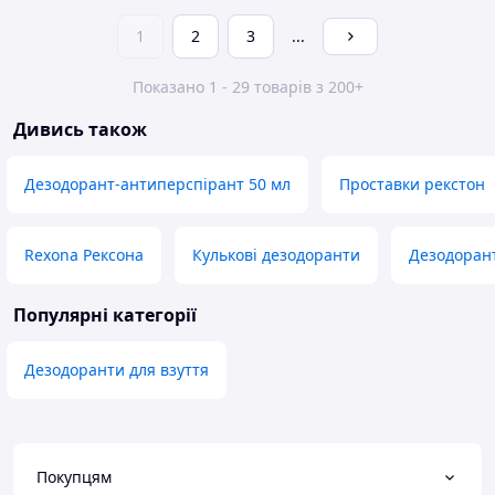
1
2
3
...
Показано 1 - 29 товарів з 200+
Дивись також
Дезодорант-антиперспірант 50 мл
Проставки рекстон
Rexona Рексона
Кулькові дезодоранти
Дезодорант
Популярні категорії
Дезодоранти для взуття
Покупцям