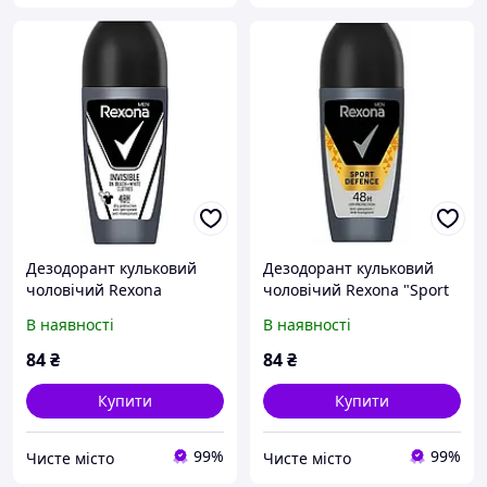
Дезодорант кульковий
Дезодорант кульковий
чоловічий Rexona
чоловічий Rexona "Sport
"Невидимий" (50мл.)
Defence" (50мл.)
В наявності
В наявності
84
₴
84
₴
Купити
Купити
99%
99%
Чисте місто
Чисте місто