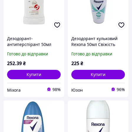
Дезодорант-
Дезодорант кульковий
антиперспірант 50мл
Rexona 50мл Свіжість
Dove гранат ТМ REXONA
Душа
Готово до відправки
Готово до відправки
BP
252
.39
₴
225
₴
Купити
Купити
98%
96%
Mixora
Юзон