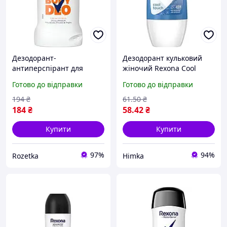
Дезодорант-
Дезодорант кульковий
антиперспірант для
жіночий Rexona Cool
всього тіла Rexona
touch 50 мл (59079750)
Готово до відправки
Готово до відправки
Цитрусова свіжість 50 мл
(59007722)
194
₴
61
.50
₴
184
₴
58
.42
₴
Купити
Купити
97%
94%
Rozetka
Himka