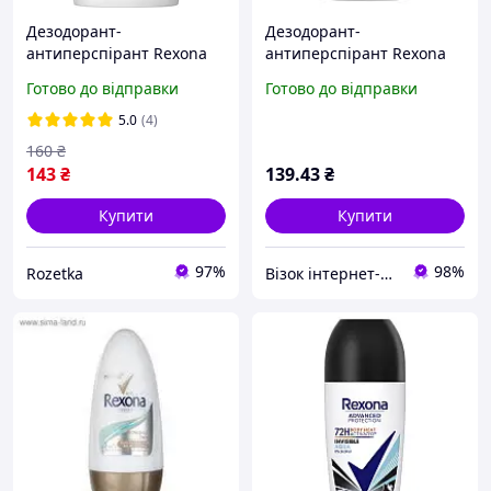
Дезодорант-
Дезодорант-
антиперспірант Rexona
антиперспірант Rexona
Алое 50 мл
Кобальт 50 мл. (73103714)
Готово до відправки
Готово до відправки
(30056640/59004783)
5.0
(4)
160
₴
143
₴
139
.43
₴
Купити
Купити
97%
98%
Rozetka
Візок інтернет-магазин