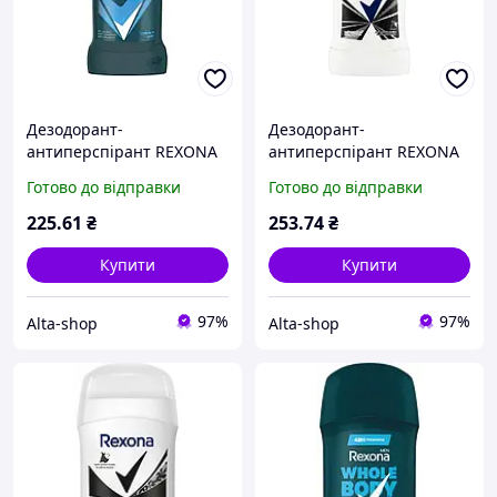
Дезодорант-
Дезодорант-
антиперспірант REXONA
антиперспірант REXONA
50мл Men Кобальт
50мл НЕВИДИМИЙ на
Готово до відправки
Готово до відправки
Чорному та Білому 72
години
225
.61
₴
253
.74
₴
Купити
Купити
97%
97%
Alta-shop
Alta-shop