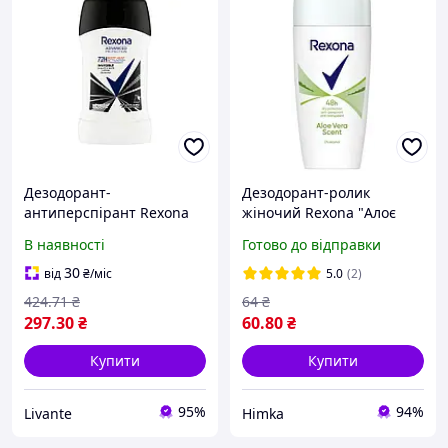
Дезодорант-
Дезодорант-ролик
антиперспірант Rexona
жіночий Rexona "Алоє
Невидимий 50мл, захист
вера" (50мл.)
В наявності
Готово до відправки
72г, для чорного та білого
"Lv"
30
від
₴
/міс
5.0
(2)
424
.71
₴
64
₴
297
.30
₴
60
.80
₴
Купити
Купити
95%
94%
Livante
Himka