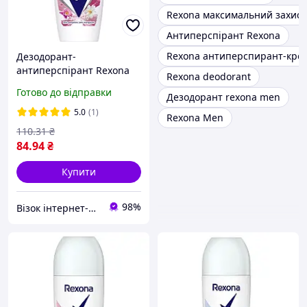
Rexona максимальний захист
Антиперспірант Rexona
Rexona антиперспирант-крем c
Дезодорант-
антиперспірант Rexona
Rexona deodorant
Яскравий букет 50 мл
Готово до відправки
Дезодорант rexona men
(8710847860836/59095538)
5.0
(1)
Rexona Men
110
.31
₴
84
.94
₴
Купити
98%
Візок інтернет-магазин