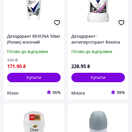
Дезодорант REXONA 50мл
Дезодорант-
(Ролик) жіночий
антиперспірант Rexona
"Прозорий кристалл
"Чистий Діамант" 50мл
Готово до відправки
Готово до відправки
(Аква)"
захист від поту "Lv"
191
₴
171
.90
₴
228
.95
₴
Купити
Купити
96%
98%
Юзон
Mixora