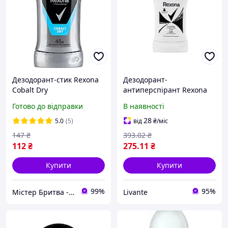
Дезодорант-стик Rexona
Дезодорант-
Сobalt Dry
антиперспірант Rexona
антиперспірант для
Невидимий 50мл для
Готово до відправки
В наявності
чоловіків, 50мл
захисту від поту на
чорному та білому одязі
28
5.0
(5)
від
₴
/міс
"Lv"
147
₴
393
.02
₴
112
₴
275
.11
₴
Купити
Купити
99%
95%
Містер Бритва - Інтернет-магазин з догляду за собою
Livante