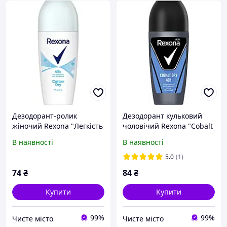
Дезодорант-ролик
Дезодорант кульковий
жіночий Rexona "Легкість
чоловічий Rexona "Cobalt
бавовни" (50мл.)
Dry" (50 мл.)
В наявності
В наявності
5.0
(1)
74
₴
84
₴
Купити
Купити
99%
99%
Чисте місто
Чисте місто