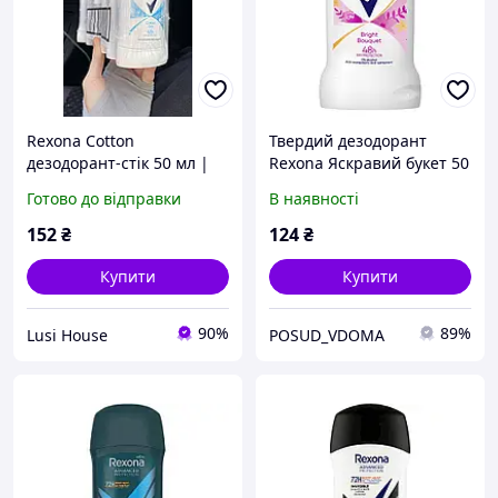
Rexona Cotton
Твердий дезодорант
дезодорант-стік 50 мл |
Rexona Яскравий букет 50
Оригінал | Захист від
мл
Готово до відправки
В наявності
поту до 48 годин
152
₴
124
₴
Купити
Купити
90%
89%
Lusi House
POSUD_VDOMA