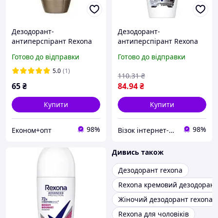
Дезодорант-
Дезодорант-
антиперспірант Rexona
антиперспірант Rexona
Комфорт льону 50 мл
Прозорий кристал 50 мл.
Готово до відправки
Готово до відправки
(59099239)
5.0
(1)
110
.31
₴
65
₴
84
.94
₴
Купити
Купити
98%
98%
Економ+опт
Візок інтернет-магазин
Дивись також
Дезодорант rexona
Rexona кремовий дезодорант
Жіночий дезодорант rexona
Rexona для чоловіків