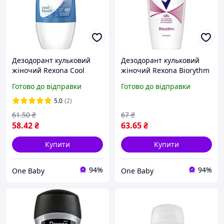
Дезодорант кульковий
Дезодорант кульковий
жіночий Rexona Cool
жіночий Rexona Biorythm
touch 50 мл
50 мл
Готово до відправки
Готово до відправки
5.0
(2)
61
.50
₴
67
₴
58
.42
₴
63
.65
₴
Купити
Купити
94%
94%
One Baby
One Baby