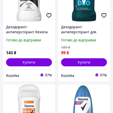
Дезодорант-
Дезодорант-
антиперспірант Rexona
антиперспірант для
Невидимий на чорному і
всього тіла Rexona Men
Готово до відправки
Готово до відправки
білому 50 мл
Свіжість океану 50 мл
(4800888221957/96086230/
(59011491)
189
₴
59002734)
143
₴
99
₴
Купити
Купити
97%
97%
Rozetka
Rozetka