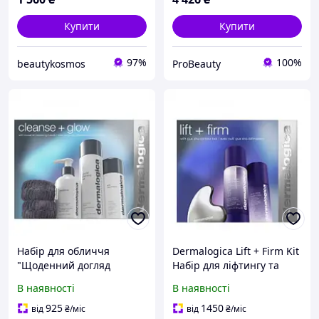
Купити
Купити
97%
100%
beautykosmos
ProBeauty
Набір для обличчя
Dermalogica Lift + Firm Kit
"Щоденний догляд
Набір для ліфтингу та
очищення та сяяння
корекції обличчя
В наявності
В наявності
шкіри" Dermalogica Best
Cleanse Glow
925
1450
від
₴
/міс
від
₴
/міс