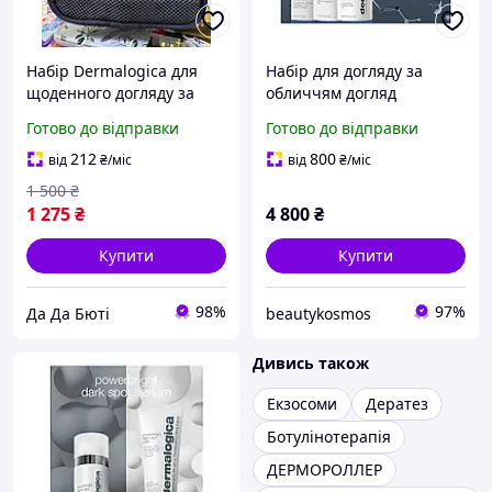
Набір Dermalogica для
Набір для догляду за
щоденного догляду за
обличчям догляд
шкірою
очищення та сяяння
Готово до відправки
Готово до відправки
шкіри Dermalogica Best
Cleanse Glow
212
800
від
₴
/міс
від
₴
/міс
1 500
₴
1 275
₴
4 800
₴
Купити
Купити
98%
97%
Да Да Бюті
beautykosmos
Дивись також
Екзосоми
Дератез
Ботулінотерапія
ДЕРМОРОЛЛЕР