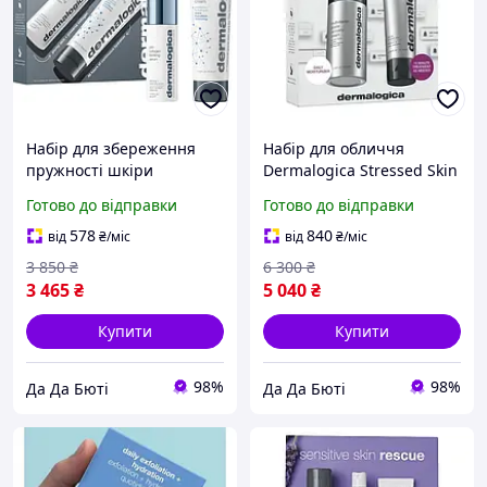
Набір для збереження
Набір для обличчя
пружності шкіри
Dermalogica Stressed Skin
Dermalogica Collagen
Recovery System (крем, 50
Готово до відправки
Готово до відправки
Preservation Duo
мл + маска, 75 мл)
Сироватка 30 мл + Крем
578
840
від
₴
/міс
від
₴
/міс
50 мл (666151915695)
3 850
₴
6 300
₴
3 465
₴
5 040
₴
Купити
Купити
98%
98%
Да Да Бюті
Да Да Бюті