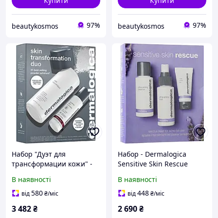
Купити
Купити
97%
97%
beautykosmos
beautykosmos
Набор "Дуэт для
Набор - Dermalogica
трансформации кожи" -
Sensitive Skin Rescue
Dermalogica Skin
(gel/50ml + spray/50ml +
В наявності
В наявності
Transformation Duo
gel/15ml) (860739-2)
(wash/powder/40g +
580
448
від
₴
/міс
від
₴
/міс
f/cr/15ml)
3 482
₴
2 690
₴