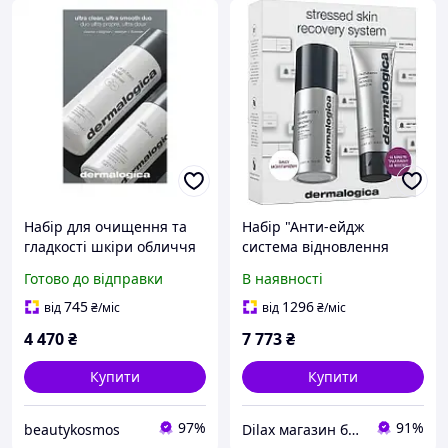
Набір для очищення та
Набір "Анти-ейдж
гладкості шкіри обличчя
система відновлення
Dermalogica Ultra Clean,
шкіри" Dermalogica
Готово до відправки
В наявності
Ultra Smooth Duo
Stressed Skin Recovery
System (1250856)
745
1296
від
₴
/міс
від
₴
/міс
4 470
₴
7 773
₴
Купити
Купити
97%
91%
beautykosmos
Dilax магазин брендових дитячих іграшок та товарів для батьків.