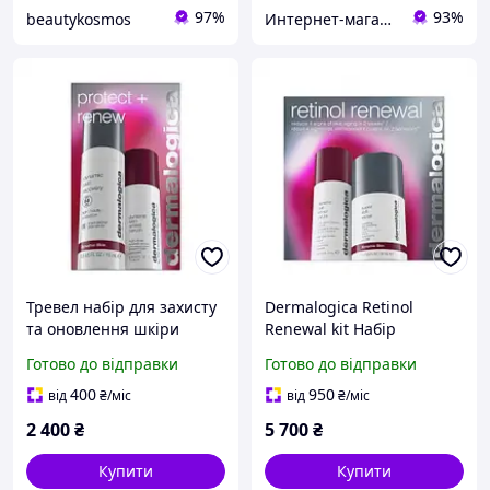
97%
93%
beautykosmos
Интернет-магазин якісного одягу, взуття та іграшок- тільки оригнали "Zvettik"
Тревел набір для захисту
Dermalogica Retinol
та оновлення шкіри
Renewal kit Набір
обличчя Dermalogica
антивіковий догляд за
Готово до відправки
Готово до відправки
Protect Renew kit
шкірою Дует бестселерів
анти-ейдж
400
950
від
₴
/міс
від
₴
/міс
2 400
₴
5 700
₴
Купити
Купити