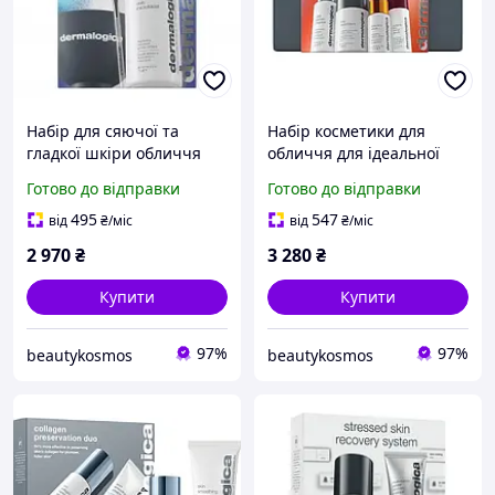
Набір для сяючої та
Набір косметики для
гладкої шкіри обличчя
обличчя для ідеальної
Dermalogica Smooth
подорожі Dermalogica
Готово до відправки
Готово до відправки
Brighten kit
Expertise On the Go
495
547
від
₴
/міс
від
₴
/міс
2 970
₴
3 280
₴
Купити
Купити
97%
97%
beautykosmos
beautykosmos