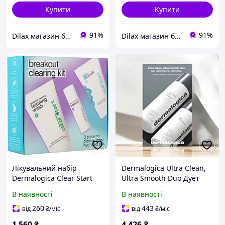
Купити
Купити
91%
91%
Dilax магазин брендових дитячих іграшок та товарів для батьків.
Dilax магазин брендових дитячих іграшок та товарів для батьків.
Лікувальний набір
Dermalogica Ultra Clean,
Dermalogica Clear Start
Ultra Smooth Duo Дует
Breakout Clearing Kit
для Очищення та
В наявності
В наявності
Очищення та догляд за
Гладкості шкіри
проблемною шкірою
260
443
від
₴
/міс
від
₴
/міс
(666151112681)
1 560
₴
4 426
₴