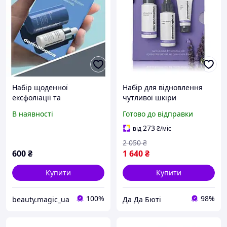
Набір щоденної
Набір для відновлення
ексфоліації та
чутливої шкіри
зволоження шкіри
Dermalogica Sensitive Skin
В наявності
Готово до відправки
Dermalogica Daily
Rescue Kit
Exfoliation + Hydration
273
від
₴
/міс
2 050
₴
600
₴
1 640
₴
Купити
Купити
100%
98%
beauty.magic_ua
Да Да Бюті