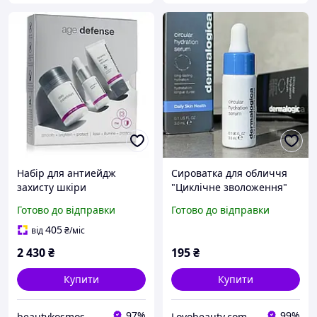
Набір для антиейдж
Сироватка для обличчя
захисту шкіри
"Циклічне зволоження"
Dermalogica Age Defense
Dermalogica Circular
Готово до відправки
Готово до відправки
Kit
Hydration Serum 3 ml (без
коробочки, з набору)
405
від
₴
/міс
2 430
₴
195
₴
Купити
Купити
97%
99%
beautykosmos
Lovobeauty.com