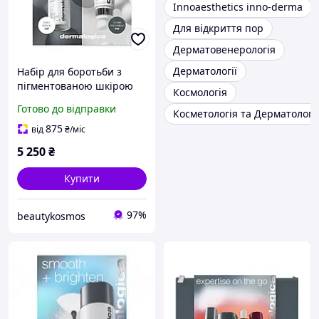
Innoaesthetics inno-derma
Для відкриття пор
Дерматовенерологія
Дерматології
Набір для боротьби з
пігментованою шкірою
Космологія
Dermalogica PowerBright
Готово до відправки
Косметологія та Дерматологі
Dark Spot System
875
від
₴
/міс
5 250
₴
Купити
97%
beautykosmos