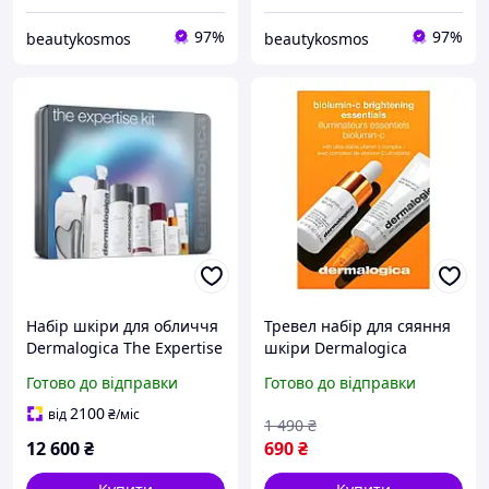
97%
97%
beautykosmos
beautykosmos
Набір шкіри для обличчя
Тревел набір для сяяння
Dermalogica The Expertise
шкіри Dermalogica
Kit
Brighten kit
Готово до відправки
Готово до відправки
2100
від
₴
/міс
1 490
₴
12 600
₴
690
₴