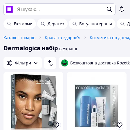
Екзосоми
Дератез
Ботулінотерапія
Д
Каталог товарів
Краса та здоров'я
Косметика по догля
Dermalogica набір
в Україні
Фільтри
Безкоштовна доставка Rozetk