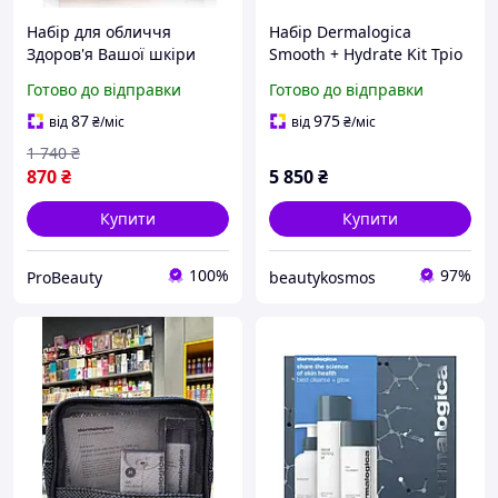
Набір для обличчя
Набір Dermalogica
Здоров'я Вашої шкіри
Smooth + Hydrate Kit Тріо
Dermalogica Discover
бестселерів для
Готово до відправки
Готово до відправки
Healthy Skin Kit
відновлення і
зволоження шкіри
87
975
від
₴
/міс
від
₴
/міс
1 740
₴
870
₴
5 850
₴
Купити
Купити
100%
97%
ProBeauty
beautykosmos