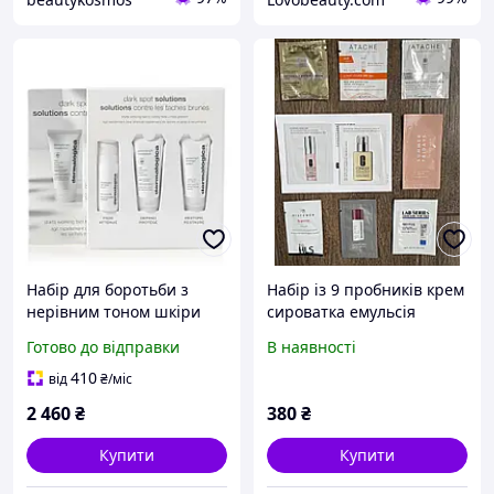
Набір для боротьби з
Набір із 9 пробників крем
нерівним тоном шкіри
сироватка емульсія
Dermalogica Dark Spot
Оригінал по 2 ml Atache
Готово до відправки
В наявності
Solutions Kit
Histomer Dermalogica
Clinique
410
від
₴
/міс
2 460
₴
380
₴
Купити
Купити