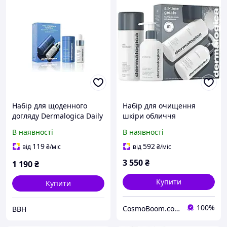
Набір для щоденного
Набір для очищення
догляду Dermalogica Daily
шкіри обличчя
Exfoliation+Hydration
Dermalogica All-Time
В наявності
В наявності
Щоденна ексфоліація та
Greats Set
зволоження шкіри
119
592
від
₴
/міс
від
₴
/міс
3 550
₴
1 190
₴
Купити
Купити
100%
CosmoBoom.com.ua Интернет- магазин топової косметики со всього світу
BBH