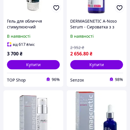
Гель для обличчя
DERMAGENETIC A-Noso
стимулюючий
Serum - Сироватка з з
Dermagenetic Erythros
цинком та
В наявності
В наявності
антиоксидантами
617
від
₴
/міс
2 952
₴
3 700
₴
2 656
.80
₴
Купити
Купити
96%
98%
TOP Shop
Senzox