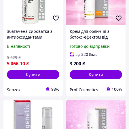
Збагачена сироватка з
Крем для обличчя з
антиоксидантами
ботокс-ефектом від
Dermagenetic Enriched
зморшок та сухості
В наявності
Готово до відправки
Serum Plat 40 мл
Dermagenetic Botolift
Cream 75 мл
320
від
₴
/міс
5 629
₴
5 066
.10
₴
3 200
₴
Купити
Купити
98%
100%
Senzox
Prof Cosmetics