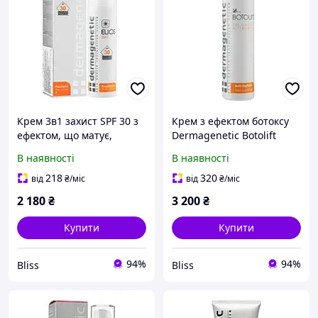
Крем 3в1 захист SPF 30 з
Крем з ефектом ботоксу
ефектом, що матує,
Dermagenetic Botolift
Dermagenetic Elios Mat
cream
В наявності
В наявності
SPF 30 3in1 UVA/UVB 75 мл
218
320
від
₴
/міс
від
₴
/міс
2 180
₴
3 200
₴
Купити
Купити
94%
94%
Bliss
Bliss