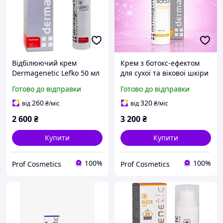
Відбілюючий крем
Крем з ботокс-ефектом
Dermagenetic Lefko 50 мл
для сухої та вікової шкіри
Dermagenetic Botolift
Готово до відправки
Готово до відправки
Cream 75 мл
260
320
від
₴
/міс
від
₴
/міс
2 600
₴
3 200
₴
Купити
Купити
100%
100%
Prof Cosmetics
Prof Cosmetics