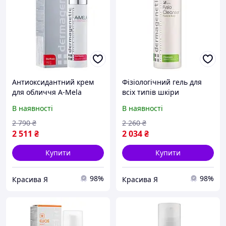
Антиоксидантний крем
Фізіологічний гель для
для обличчя A-Mela
всіх типів шкіри
Dermagenetic 50 мл
Dermagenetic Fysio
В наявності
В наявності
cleanser 400 мл
2 790
₴
2 260
₴
2 511
₴
2 034
₴
Купити
Купити
98%
98%
Красива Я
Красива Я