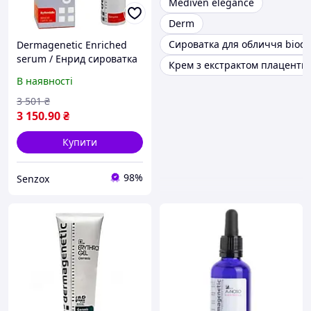
Mediven elegance
Derm
Сироватка для обличчя biod
Dermagenetic Enriched
serum / Енрид сироватка
Крем з екстрактом плаценти 
(з ретинолом), 50 мл
В наявності
3 501
₴
3 150
.90
₴
Купити
98%
Senzox