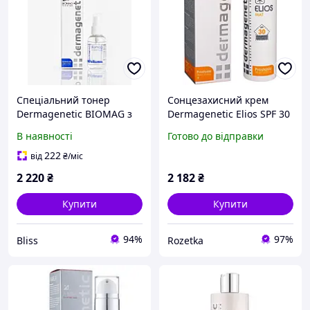
Спеціальний тонер
Сонцезахисний крем
Dermagenetic BIOMAG з
Dermagenetic Elios SPF 30
ефектом карбокситерапії
з матувальним ефектом
В наявності
Готово до відправки
Dermagenetic BIOMAG
75 мл (5200122801539)
222
від
₴
/міс
2 220
₴
2 182
₴
Купити
Купити
94%
97%
Bliss
Rozetka