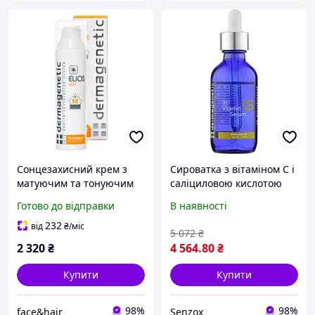
Сонцезахисний крем з
Сироватка з вітаміном C і
матуючим та тонуючим
саліциловою кислотою
ефектом Dermagenetic
Dermagenetic
Готово до відправки
В наявності
Elios MAT SPF 50 3in1 75
Antioxidants Vitamin CS
мл
Serum 50ml (917063-2)
232
від
₴
/міс
5 072
₴
2 320
₴
4 564
.80
₴
Купити
Купити
98%
98%
face&hair
Senzox