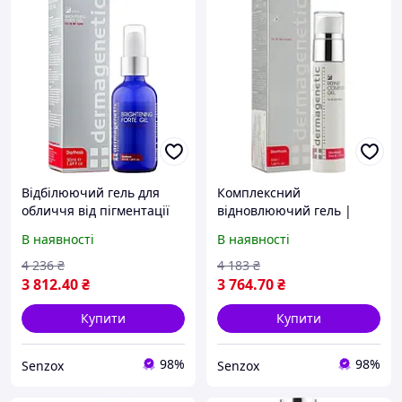
Відбілюючий гель для
Комплексний
обличчя від пігментації
відновлюючий гель |
та нерівного тону шкіри
Repair Complex Gel |
В наявності
В наявності
Dermagenetic Brightening
Dermagenetic 50 мл
Forte Gel 50 мл
4 236
₴
4 183
₴
3 812
.40
₴
3 764
.70
₴
Купити
Купити
98%
98%
Senzox
Senzox