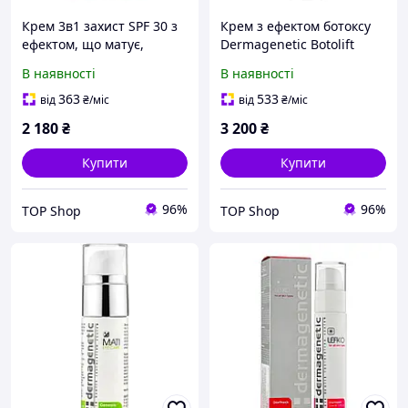
Крем 3в1 захист SPF 30 з
Крем з ефектом ботоксу
ефектом, що матує,
Dermagenetic Botolift
Dermagenetic Elios Mat
cream
В наявності
В наявності
SPF 30 3in1 UVA/UVB 75 мл
363
533
від
₴
/міс
від
₴
/міс
2 180
₴
3 200
₴
Купити
Купити
96%
96%
TOP Shop
TOP Shop