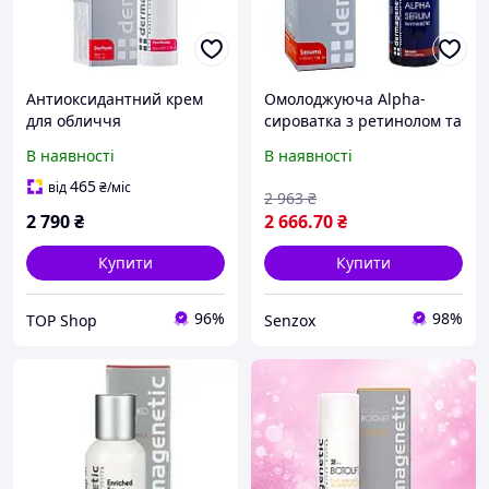
Антиоксидантний крем
Омолоджуюча Alpha-
для обличчя
сироватка з ретинолом та
Dermagenetic A-Mela
комплексом вітамінів 50
В наявності
В наявності
мл Dermagenetic Alpha
serum
465
від
₴
/міс
2 963
₴
2 790
₴
2 666
.70
₴
Купити
Купити
96%
98%
TOP Shop
Senzox