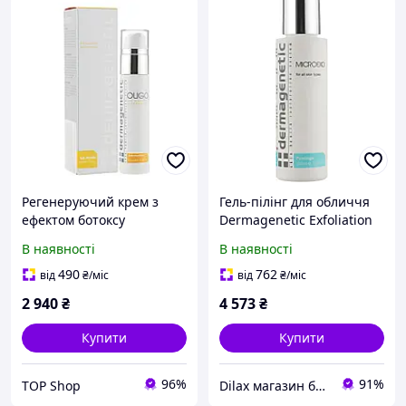
Регенеруючий крем з
Гель-пілінг для обличчя
ефектом ботоксу
Dermagenetic Exfoliation
Dermagenetic Oligo
Microexo 100ml (917067-2)
В наявності
В наявності
490
762
від
₴
/міс
від
₴
/міс
2 940
₴
4 573
₴
Купити
Купити
96%
91%
TOP Shop
Dilax магазин брендових дитячих іграшок та товарів для батьків.