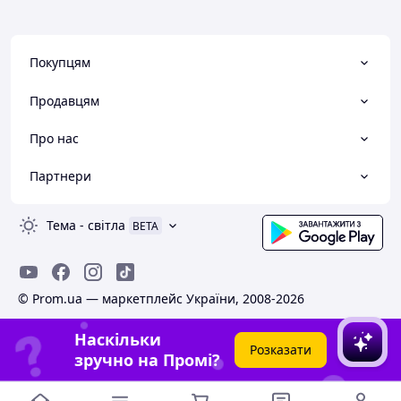
Покупцям
Продавцям
Про нас
Партнери
Тема
-
світла
BETA
© Prom.ua — маркетплейс України, 2008-2026
Наскільки
Розказати
зручно на Промі?