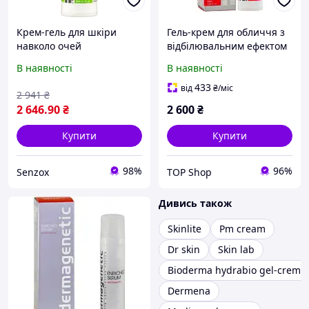
Крем-гель для шкіри
Гель-крем для обличчя з
навколо очей
відбілювальним ефектом
Dermagenetic Genesis
Dermagenetic Microbiome
В наявності
В наявності
Mati Eye Serum 30ml
Repair Lefko Cream
(916876-2)
433
від
₴
/міс
2 941
₴
2 646
.90
₴
2 600
₴
Купити
Купити
98%
96%
Senzox
TOP Shop
Дивись також
Skinlite
Pm cream
Dr skin
Skin lab
Bioderma hydrabio gel-creme
Dermena