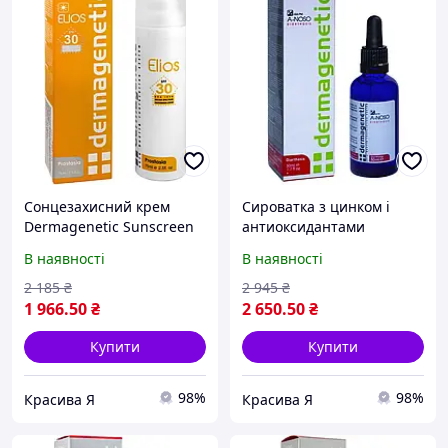
Сонцезахисний крем
Сироватка з цинком і
Dermagenetic Sunscreen
антиоксидантами
Elios SPF30 3in1 UVA/UVB
Dermagenetic A-Noso
В наявності
В наявності
Cream 75мл
serum 50 ml
2 185
₴
2 945
₴
1 966
.50
₴
2 650
.50
₴
Купити
Купити
98%
98%
Красива Я
Красива Я