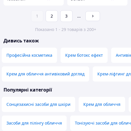
1
2
3
...
Показано 1 - 29 товарів з 200+
Дивись також
Професійна косметика
Крем ботокс ефект
Антиві
Крем для обличчя антивіковий догляд
Крем-ліфтинг дл
Популярні категорії
Сонцезахисні засоби для шкіри
Крем для обличчя
Засоби для пілінгу обличчя
Тонізуючі засоби для обли