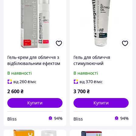
Гель-крем для обличчя з
Гель для обличчя
відбілювальним ефектом
стимулюючий
Dermagenetic Microbiome
Dermagenetic Erythros
В наявності
В наявності
Repair Lefko Cream
260
370
від
₴
/міс
від
₴
/міс
2 600
₴
3 700
₴
Купити
Купити
94%
94%
Bliss
Bliss