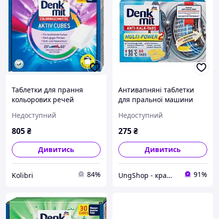
Таблетки для прання
Антивапняні таблетки
кольорових речей
для пральної машини
Denkmit Color
Denkmit 60 шт Німеччина
Недоступний
Недоступний
4066447236248 30 шт
kolibri
805
₴
275
₴
Дивитись
Дивитись
84%
91%
Kolibri
UngShop - кращі товари з Європи оптом та в роздріб