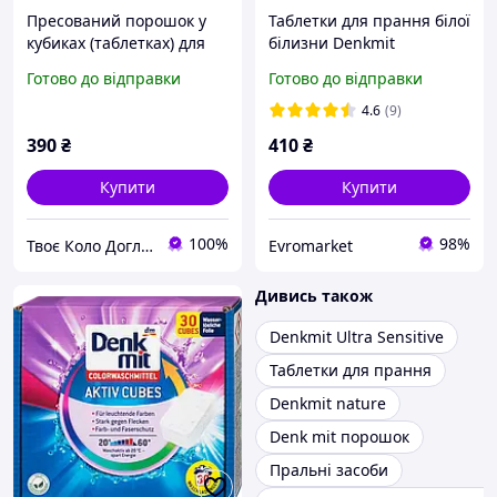
Пресований порошок у
Таблетки для прання білої
кубиках (таблетках) для
білизни Denkmit
прання світлих та білих
Vollwaschmittel Cubes
Готово до відправки
Готово до відправки
речей Denkmit
30шт
Colorwaschmittel Aktiv
4.6
(9)
Cubes.
390
₴
410
₴
Купити
Купити
100%
98%
Твоє Коло Догляду 🤞
Evromarket
Дивись також
Denkmit Ultra Sensitive
Таблетки для прання
Denkmit nature
Denk mit порошок
Пральні засоби