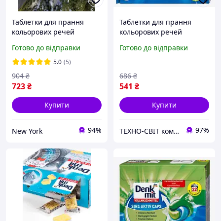
Таблетки для прання
Таблетки для прання
кольорових речей
кольорових речей
Denkmit 30 шт
Denkmit Color
Готово до відправки
Готово до відправки
4066447236248 30 шт
5.0
(5)
904
₴
686
₴
723
₴
541
₴
Купити
Купити
94%
97%
New York
ТЕХНО-СВІТ компьютерна техніка, мобільні аксесуари, електронна техніка та багато іншого.