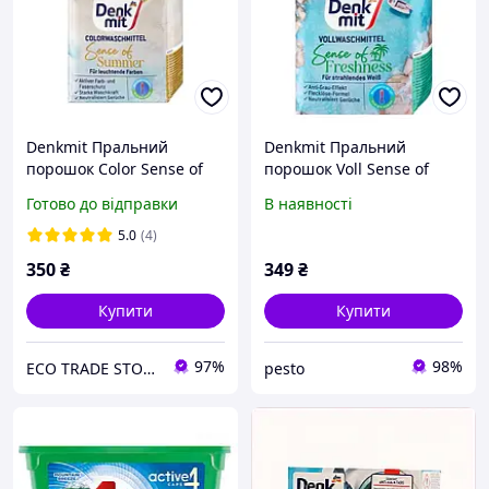
Denkmit Пральний
Denkmit Пральний
порошок Color Sense of
порошок Voll Sense of
Summer 1,3 кг
Freshness 1,3 кг
Готово до відправки
В наявності
5.0
(4)
350
₴
349
₴
Купити
Купити
97%
98%
ECO TRADE STORE
pesto