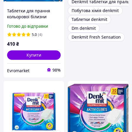
Denkmit таблетки для праль
Побутова хімія denkmit
Таблетки для прання
кольорової білизни
Таблетки denkmit
Denkmit Colorwaschmittel
Готово до відправки
Dm denkmit
Aktiv Cubes, 30 шт.
5.0
(4)
Denkmit Fresh Sensation
410
₴
Купити
98%
Evromarket