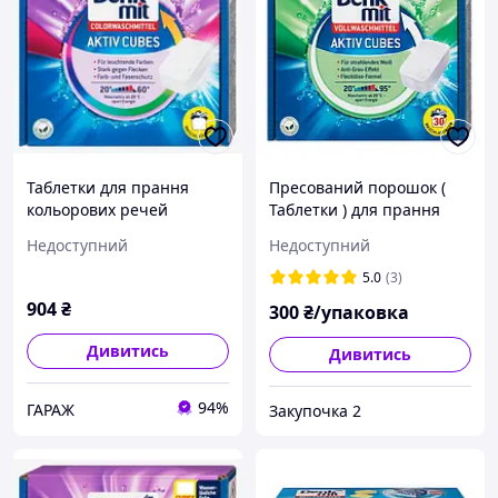
Таблетки для прання
Пресований порошок (
кольорових речей
Таблетки ) для прання
Denkmit Color
універсальний Denkmit
Недоступний
Недоступний
4066447236248 30 шт
Aktiv Cubes 30шт
garage
5.0
(3)
904
₴
300
₴/упаковка
Дивитись
Дивитись
94%
ГАРАЖ
Закупочка 2