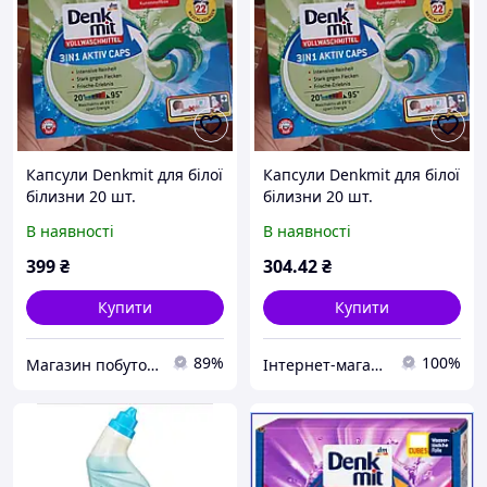
Капсули Denkmit для білої
Капсули Denkmit для білої
білизни 20 шт.
білизни 20 шт.
В наявності
В наявності
399
₴
304
.42
₴
Купити
Купити
89%
100%
Магазин побутової хімії "KAMILLA"
Інтернет-магазин "HelloХазяюшка"