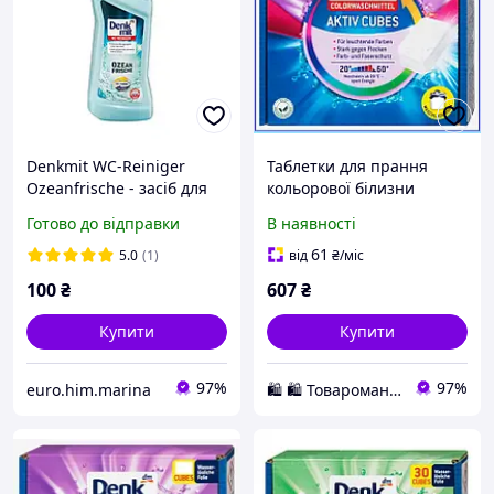
Denkmit WC-Reiniger
Таблетки для прання
Ozeanfrische - засіб для
кольорової білизни
унітазу 1л (Німеччина)
Denkmit Color 30 шт,
Готово до відправки
В наявності
автомат та ручне
чищення, Німеччина
61
5.0
(1)
від
₴
/міс
оригінал Плюс
100
₴
607
₴
Купити
Купити
97%
97%
euro.him.marina
🛍️ 🛍️ Товароманія 🛍️ 🛍️