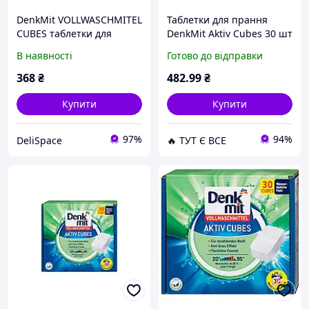
DenkMit VOLLWASCHMITEL
Таблетки для прання
CUBES таблетки для
DenkMit Aktiv Cubes 30 шт
прання білого 30 шт-6224
(7199) D14-2026
В наявності
Готово до відправки
368
₴
482
.99
₴
Купити
Купити
97%
94%
DeliSpace
🔥 ТУТ Є ВСЕ