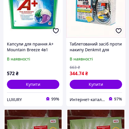
Капсули для прання A+
Таблетований засіб проти
Mountain Breeze 4в1
накипу Denkmit для
універсальні
автоматичних машин
В наявності
В наявності
ароматизовані 38 шт
77236HP04E
663
₴
572
₴
344
.74
₴
Купити
Купити
99%
97%
LUXURY
Интернет-катал​ог ск​​​​ид​​ок "OBNOVKA"