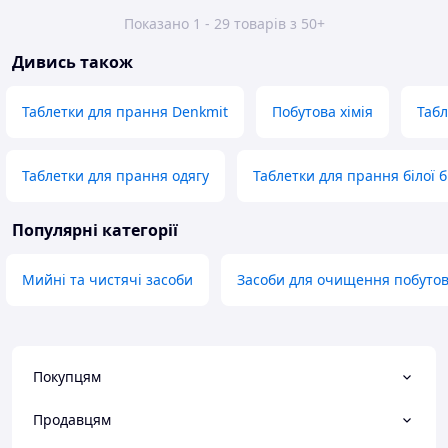
Показано 1 - 29 товарів з 50+
Дивись також
Таблетки для прання Denkmit
Побутова хімія
Табл
Таблетки для прання одягу
Таблетки для прання білої 
Популярні категорії
Мийні та чистячі засоби
Засоби для очищення побутов
Покупцям
Продавцям