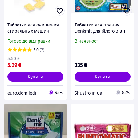
Таблетки для очищения
Таблетки для прання
стиральных машин
Denkmit для білого 3 в 1
Denkmit Anti-Kalk-Tabs
22 шт
Готово до відправки
В наявності
поштучно от 10 шт.
5.0
(7)
5
.50
₴
5
.39
₴
335
₴
Купити
Купити
93%
82%
euro.dom.ledi
Shustro in ua