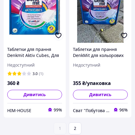
Таблетки для прання
Таблетки для прання
Denkmit Aktiv Cubes, Для
DenkMit для кольорових
кольорового, 30 шт.
речей
Недоступний
Недоступний
3.0
(1)
360
₴
355
₴/упаковка
Дивитись
Дивитись
99%
96%
HIM-HOUSE
Сват "Побутова хімія"
1
2