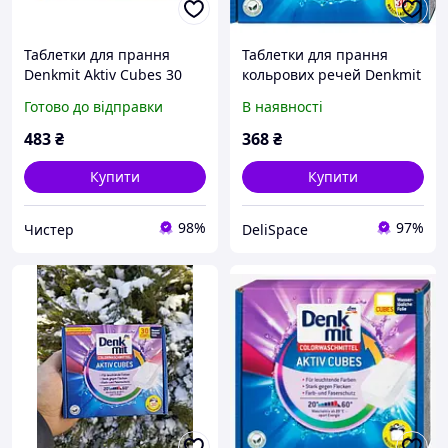
Таблетки для прання
Таблетки для прання
Denkmit Aktiv Cubes 30
кольрових речей Denkmit
штук 750 г 6323
Aktiv Cubes, 30 шт.
Готово до відправки
В наявності
483
₴
368
₴
Купити
Купити
98%
97%
Чистер
DeliSpace