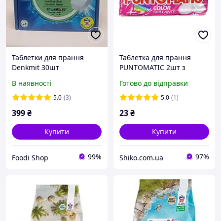
Таблетки для прання
Таблетка для прання
Denkmit 30шт
PUNTOMATIC 2шт з
активним киснем для
В наявності
Готово до відправки
кольорових речей
5.0
(3)
5.0
(1)
399
₴
23
₴
Купити
Купити
99%
97%
Foodi Shop
Shiko.com.ua