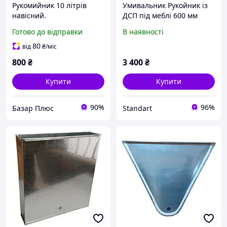
Рукомийник 10 літрів
Умивальник Рукойник із
навісний.
ДСП під меблі 600 мм
Готово до відправки
В наявності
80
від
₴
/міс
800
₴
3 400
₴
Купити
Купити
90%
96%
Базар Плюс
Standart