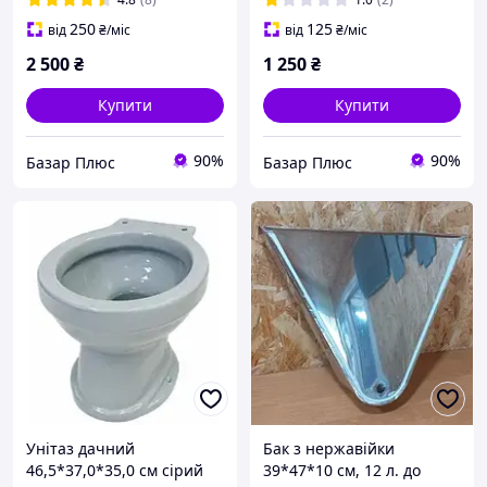
250
125
від
₴
/міс
від
₴
/міс
2 500
₴
1 250
₴
Купити
Купити
90%
90%
Базар Плюс
Базар Плюс
Унітаз дачний
Бак з нержавійки
46,5*37,0*35,0 см сірий
39*47*10 см, 12 л. до