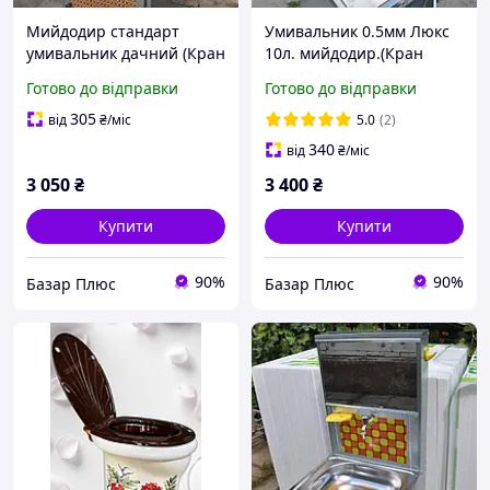
Мийдодир стандарт
Умивальник 0.5мм Люкс
умивальник дачний (Кран
10л. мийдодир.(Кран
металевий)
довгий)
Готово до відправки
Готово до відправки
305
від
₴
/міс
5.0
(2)
340
від
₴
/міс
3 050
₴
3 400
₴
Купити
Купити
90%
90%
Базар Плюс
Базар Плюс