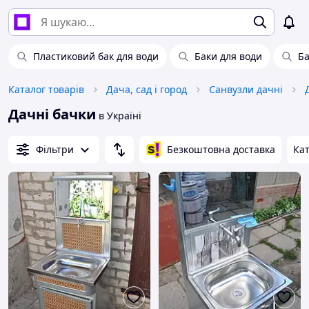
Пластиковий бак для води
Баки для води
Ба
Каталог товарів
Дача, сад і город
Санвузли дачні
Дачні бачки
в Україні
Фільтри
Безкоштовна доставка
Кат