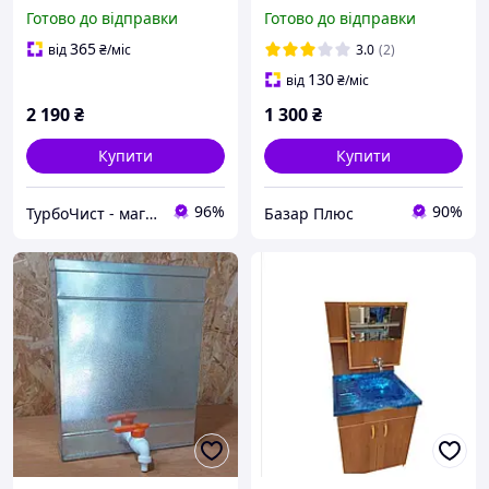
без сидіння D-grey
умивальника мийдодир.
Готово до відправки
Готово до відправки
(А0057420)
365
від
₴
/міс
3.0
(2)
130
від
₴
/міс
2 190
₴
1 300
₴
Купити
Купити
96%
90%
ТурбоЧист - магазин сантехніки
Базар Плюс