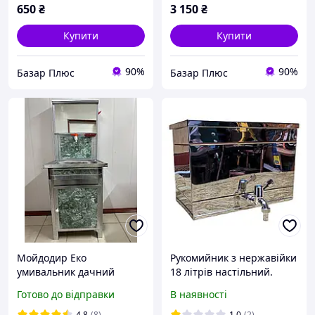
650
₴
3 150
₴
Купити
Купити
90%
90%
Базар Плюс
Базар Плюс
Мойдодир Еко
Рукомийник з нержавійки
умивальник дачний
18 літрів настільний.
Уценка
Готово до відправки
В наявності
4.8
(8)
1.0
(2)