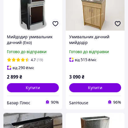
Мийдодир умивальник
Умивальник дачний
дачний (Еко)
мийдодір
Готово до відправки
Готово до відправки
515
4.7
(19)
від
₴
/міс
290
від
₴
/міс
2 899
₴
3 090
₴
Купити
Купити
90%
96%
Базар Плюс
SanHouse