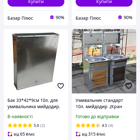
Купити
Купити
90%
90%
Базар Плюс
Базар Плюс
Бак 33*42*9см 10л. для
Умивальник стандарт
умивальника мийдодир.
10л. мийдодир .(Кран
довгий)
В наявності
Готово до відправки
5.0
(2)
4.5
(4)
65
315
від
₴
/міс
від
₴
/міс