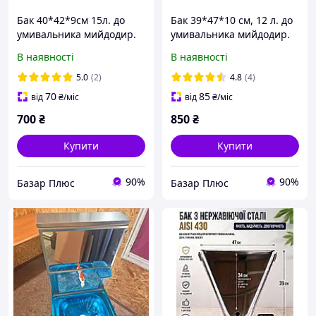
Бак 40*42*9см 15л. до
Бак 39*47*10 см, 12 л. до
умивальника мийдодир.
умивальника мийдодир.
В наявності
В наявності
5.0
(2)
4.8
(4)
70
85
від
₴
/міс
від
₴
/міс
700
₴
850
₴
Купити
Купити
90%
90%
Базар Плюс
Базар Плюс