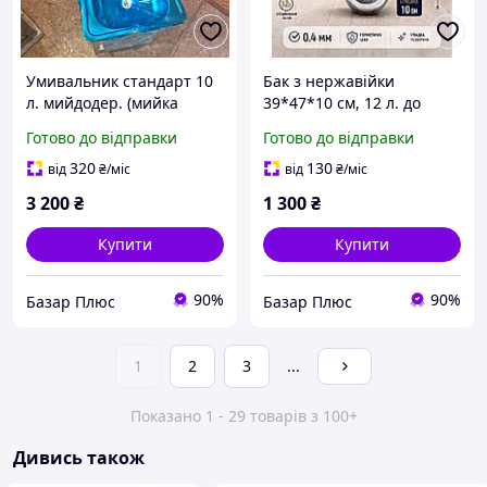
Умивальник стандарт 10
Бак з нержавійки
л. мийдодер. (мийка
39*47*10 см, 12 л. до
нержавійка заокруглена)
умивальника мийдодир.
Готово до відправки
Готово до відправки
320
130
від
₴
/міс
від
₴
/міс
3 200
₴
1 300
₴
Купити
Купити
90%
90%
Базар Плюс
Базар Плюс
1
2
3
...
Показано 1 - 29 товарів з 100+
Дивись також