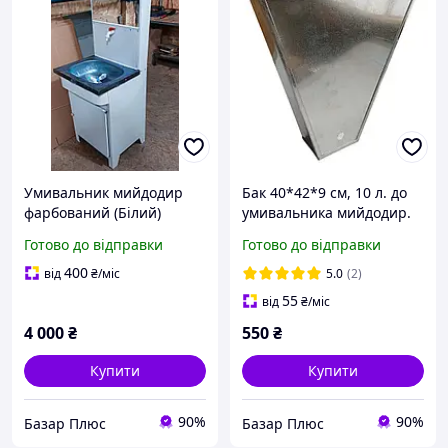
Умивальник мийдодир
Бак 40*42*9 см, 10 л. до
фарбований (Білий)
умивальника мийдодир.
Готово до відправки
Готово до відправки
400
від
₴
/міс
5.0
(2)
55
від
₴
/міс
4 000
₴
550
₴
Купити
Купити
90%
90%
Базар Плюс
Базар Плюс