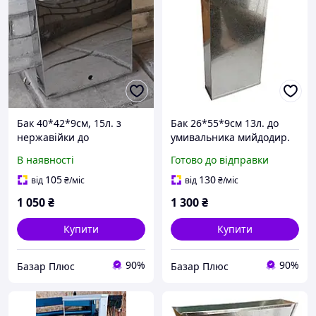
Бак 40*42*9см, 15л. з
Бак 26*55*9см 13л. до
нержавійки до
умивальника мийдодир.
умивальника мийдодир.
В наявності
Готово до відправки
105
130
від
₴
/міс
від
₴
/міс
1 050
₴
1 300
₴
Купити
Купити
90%
90%
Базар Плюс
Базар Плюс