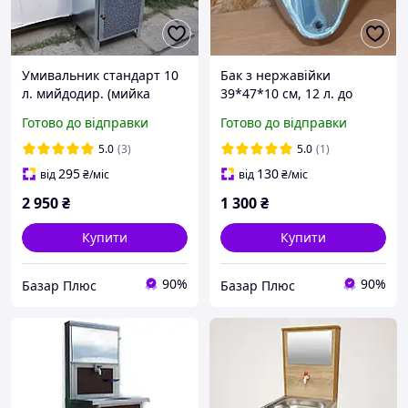
Умивальник стандарт 10
Бак з нержавійки
л. мийдодир. (мийка
39*47*10 см, 12 л. до
нержавійка)
умивальника мийдодир.
Готово до відправки
Готово до відправки
5.0
(3)
5.0
(1)
295
130
від
₴
/міс
від
₴
/міс
2 950
₴
1 300
₴
Купити
Купити
90%
90%
Базар Плюс
Базар Плюс