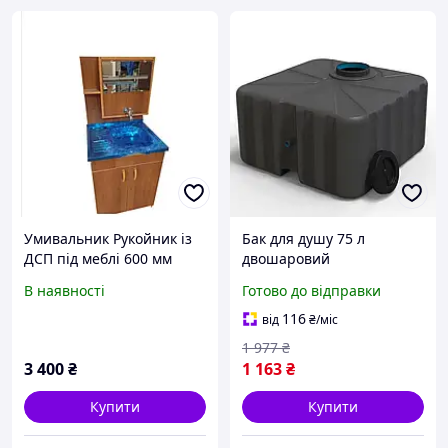
Умивальник Рукойник із
Бак для душу 75 л
ДСП під меблі 600 мм
двошаровий
антибактеріальний для
В наявності
Готово до відправки
дачі горизонтальний
пластиковий чорний
116
від
₴
/міс
Litolan MK-19073
1 977
₴
3 400
₴
1 163
₴
Купити
Купити