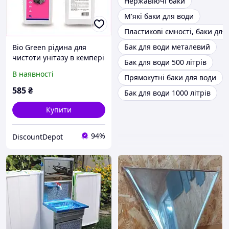
Нержавіючі баки
М'які баки для води
Пластикові ємності, баки для 
Бак для води металевий
Bio Green рідина для
чистоти унітазу в кемпері
Бак для води 500 літрів
1л, 8T15759A2A
В наявності
Прямокутні баки для води
585
₴
Бак для води 1000 літрів
Купити
94%
DiscountDepot