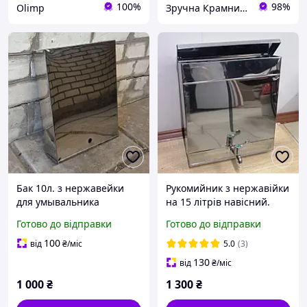
100%
98%
Olimp
Зручна Крамниця
Бак 10л. з нержавейки
Рукомийник з нержавійки
для умывальника
на 15 літрів навісний.
мийдодыр.
Готово до відправки
Готово до відправки
100
від
₴
/міс
5.0
(3)
130
від
₴
/міс
1 000
₴
1 300
₴