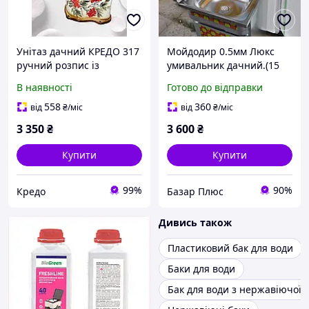
Унітаз дачний КРЕДО 317
Мойдодир 0.5мм Люкс
ручний розпис із
умивальник дачний.(15
кришкою
літрів.)
В наявності
Готово до відправки
558
360
від
₴
/міс
від
₴
/міс
3 350
₴
3 600
₴
Купити
Купити
99%
90%
Кредо
Базар Плюс
Дивись також
Пластиковий бак для води
Баки для води
Бак для води з нержавіючої с