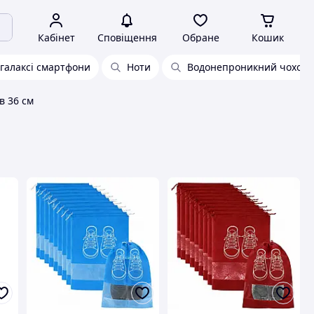
Кабінет
Сповіщення
Обране
Кошик
 галаксі смартфони
Ноти
Водонепроникний чохол
в 36 см