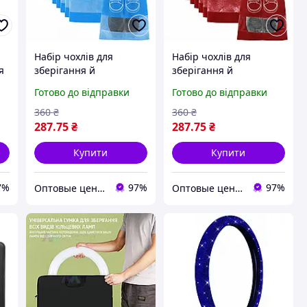
Набір чохлів для
Набір чохлів для
я
зберігання й
зберігання й
,
перевезення взуття
перевезення взуття
Готово до відправки
Готово до відправки
Shoe Bag на затяжках,
Shoe Bag на затяжках,
з віконцем 10 шт. 27 х
з віконцем 10 шт. 27 х
360
₴
360
₴
36 см Блакитний
36 см Червоний
287
.75
₴
287
.75
₴
Купити
Купити
7%
97%
97%
Оптовые цены на Всё!
Оптовые цены на Всё!