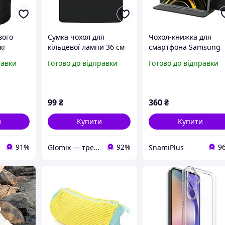
вого
Сумка чохол для
Чохол-книжка для
кг
кільцевої лампи 36 см
смартфона Samsung
естер
чохол для кільцевої
Galaxy A36 (SM-A366),
равки
Готово до відправки
Готово до відправки
р 36 см
лампи для студійного
BeCover Exclusive, Bla
світла
шнурком
99
₴
360
₴
и
Купити
Купити
91%
92%
9
Glomix — трендові товари, що спрощують життя.
SnamiPlus