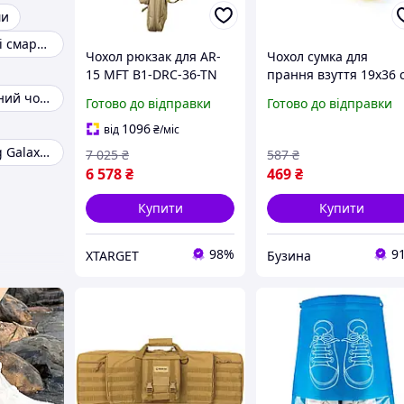
ми
Самсунг галаксі смартфони
Чохол рюкзак для AR-
Чохол сумка для
15 MFT B1-DRC-36-TN
прання взуття 19х36 
92 см Coyote TAN
поліестер жовтий
Водонепроникний чохол
Готово до відправки
Готово до відправки
buzyna
1096
від
₴
/міс
Чехол Samsung Galaxy A36
7 025
₴
587
₴
6 578
₴
469
₴
Купити
Купити
98%
9
XTARGET
Бузина