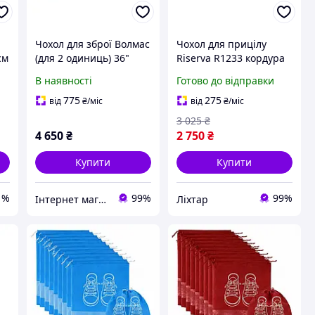
Чохол для зброї Волмас
Чохол для прицілу
см
(для 2 одиниць) 36"
Riserva R1233 кордура
(93x35см) Хаки
м'який захист для
В наявності
Готово до відправки
оптики 36 см d 6,5 см
[1444-liht]
775
275
від
₴
/міс
від
₴
/міс
3 025
₴
4 650
₴
2 750
₴
Купити
Купити
1%
99%
99%
Інтернет магазин "HUNTER-RV"
Ліхтар