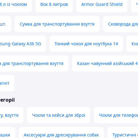
 л із чохлом
Вок 8 литров
Armor Guard Shield
шт.
Сумка для транспортування взуття
Сковорода дл
sung Galaxy A36 5G
Тонкий чохол для ноутбука 14
Кн
 для транспортування взуття
Казан чавунний азійський 4
агніт
егорії
у, взуття
Чохли та кейси для зброї
Чохли для телефо
дошки
Аксесуари для дресирування собак
Туристичні 