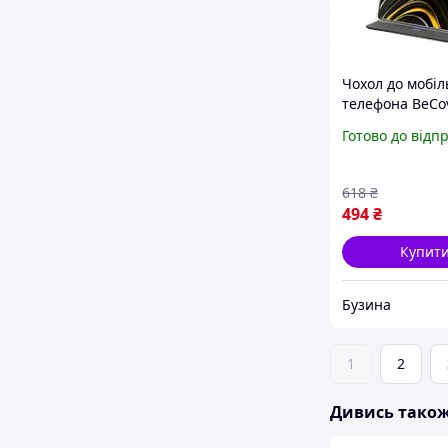
Чохол до мобіл
телефона BeCo
Exclusive Sams
Готово до відп
Galaxy A36 SM-
Red Wine 7130
buzyna
618
₴
494
₴
Купит
Бузина
1
2
Дивись тако