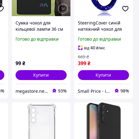
Сумка чохол для
SteeringCover синій
кільцевої лампи 36 см
натяжний чохол для
чохол для кільцевої
керма зі стразами, 36
Готово до відправки
Готово до відправки
ck
лампи для студійного
38 см
світла
40
від
₴
/міс
665
₴
99
₴
399
₴
Купити
Купити
6%
93%
98%
megastore.net.ua - інтернет-магазин корисних товарів
Small Price - інтернет-магазин товарів для дому