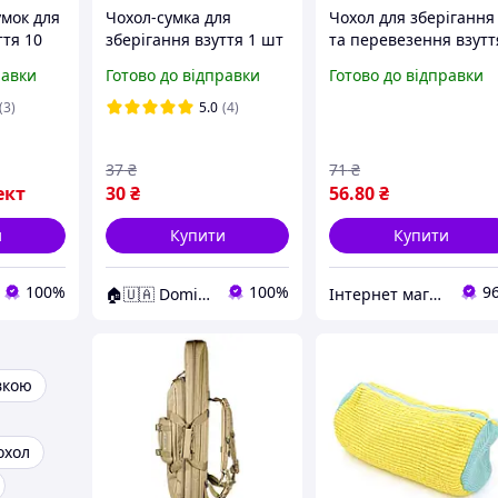
умок для
Чохол-сумка для
Чохол для зберігання
ття 10
зберігання взуття 1 шт
та перевезення взутт
ередній
27*36 см Середній
Shoe Bag на затяжках
равки
Готово до відправки
Готово до відправки
з віконцем 27 х 36 см
(WW58742-3)
(3)
5.0
(4)
37
₴
71
₴
ект
30
₴
56
.80
₴
и
Купити
Купити
100%
100%
9
🏠🇺🇦 Domix - все для тебе
Інтернет магазин NORIM
вкою
охол