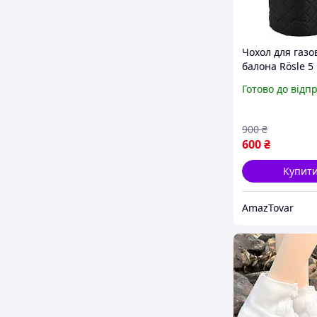
Чохол для газо
балона Rösle 5 
захисний полі
Готово до відп
чорний діамет
висота 50 см з
липучкою та 
900
₴
для гриля
600
₴
Купит
AmazTovar