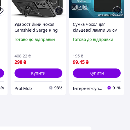
Ударостійкий чохол
Сумка чохол для
Camshield Serge Ring
кільцевої лампи 36 см
for Magnet для
чохол для кільцевої
Готово до відправки
Готово до відправки
5G
Samsung Galaxy M36
лампи для студійного
5G (SM-M366BLGB)
світла
408
.22
₴
195
₴
298
₴
99
.45
₴
Купити
Купити
8%
98%
91%
ProfiMob
Інтернет-супермаркет