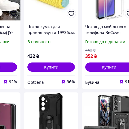
ові на
Чохол-сумка для
Чохол до мобільного
см) JY-
прання взуття 19*36см,
телефона BeCover
конові
поліестр, жовтий
Samsung Galaxy A36
равки
В наявності
Готово до відправки
я /
SM-A366 Transparanc
я від
712896 buzyna
440
₴
432
₴
352
₴
и
Купити
Купити
92%
96%
9
Optcena
Бузина