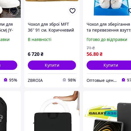
іли для
Чохол для зброї MFT
Чохол для зберігання
см) JY-
36'' 91 см. Коричневий
та перевезення взутт
конові
Shoe Bag на затяжках
равки
В наявності
Готово до відправки
я /
з віконцем 27 х 36 см
я від
(WW58742-3)
71
₴
6 720
₴
56
.80
₴
и
Купити
Купити
95%
98%
9
ZBROIA
Оптовые цены на Всё!