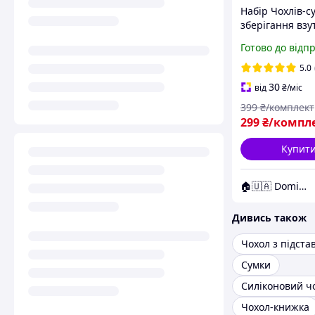
Набір Чохлів-с
зберігання взу
шт 27*36 см С
Готово до відп
5.0
30
від
₴
/міс
399
₴/комплект
299
₴/компл
Купит
🏠🇺🇦 Domix - все для тебе
Дивись також
Чохол з підста
Сумки
Силіконовий ч
Чохол-книжка