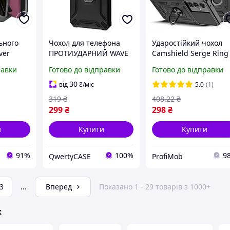
ьного
Чохол для телефона
Ударостійкий чохол
ver
ПРОТИУДАРНИЙ WAVE
Camshield Serge Ring
ung
Power Magnetic
for Magnet для
равки
Готово до відправки
Готово до відправки
A366
Samsung Galaxy
Samsung Galaxy A36 
29
A36/A56 5G (SM-
(SM-A366B) / A37 (SM-
30
від
₴
/міс
5.0
(1)
A366/A566B) black
A376B)
319
₴
408
.22
₴
299
₴
298
₴
и
Купити
Купити
91%
100%
9
QwertyCASE
ProfiMob
3
...
Вперед
Показано 1 - 29 товарів з 1000+
ж