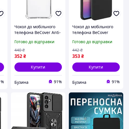
Чохол до мобільного
Чохол до мобільного
телефона BeCover Anti-
телефона BeCover
Shock Samsung Galaxy
Samsung Galaxy A36
Готово до відправки
Готово до відправки
y
A36 SM-A366 Clear
SM-A366 Black 713023
712895 buzyna
buzyna
440
₴
442
₴
352
₴
353
₴
Купити
Купити
1%
91%
91%
Бузина
Бузина