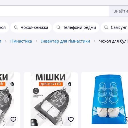
Знайти
хол
Чохол-книжка
Телефони редми
Самсунг
и
Гімнастика
Інвентар для гімнастики
Чохол для булі