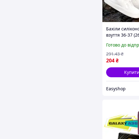
Бахіли силікон
взуття 36-37 (26
588, Білі / Силі
Готово до відп
чохли для взутт
Чохли на взутт
291
.43
₴
дощу
204
₴
Купит
Easyshop