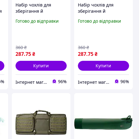
Набір чохлів для
Набір чохлів для
я
зберігання й
зберігання й
,
перевезення взуття
перевезення взуття
Готово до відправки
Готово до відправки
Shoe Bag на затяжках,
Shoe Bag на затяжках,
з віконцем 10 шт. 27 х
з віконцем 10 шт. 27 х
36 см Блакитний
36 см Червоний
360
₴
360
₴
287
.75
₴
287
.75
₴
Купити
Купити
6%
96%
96%
Інтернет магазин NORIM
Інтернет магазин NORIM