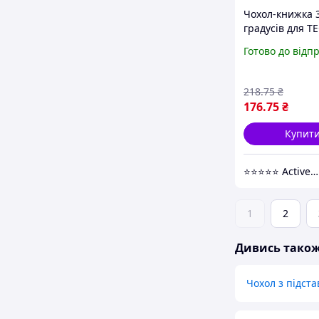
Чохол-книжка 
градусів для T
Spark Go 3 еко
Готово до відп
чорний (912176
218
.75
₴
176
.75
₴
Купит
⭐️⭐️⭐️⭐️⭐️ Active Point
1
2
Дивись тако
Чохол з підст