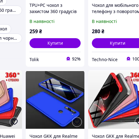
ол
TPU+PC чохол з
Чохол для мобільного
Чохол захист 360 градусів
захистом 360 градусів
телефону з поворото
на Apple iPhone 13 Pro
на 360 градусів.
В наявності
В наявності
(6.1")
Prologfer Сумісний із
хол
чохлом Samsung S8
259
₴
280
₴
Plus.
Захисний чохол чорний
Купити
Купити
92%
10
Tolik
Techno-Nice
 Huawei
Чохол GKK для Realme
Чохол GKK для Realm