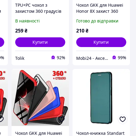
TPU+PC чохол з
Чохол GKK для Huawei
м
захистом 360 градусів
Honor 8X захист 360
на Apple iPhone 13 Pro
градусів + Скло
В наявності
Готово до відправки
(6.1")
259
₴
210
₴
Купити
Купити
0%
92%
99%
Tolik
Mobi24 - Аксесуари для смартфонів
e
Чохол GKK для Huawei
Чохол-книжка Standart