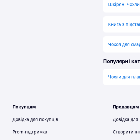
Шкіряні чохли
Книга з підст
Чохол для сма
Популярні кат
Чохли для пла
Покупцям
Продавцям
Довідка для покупців
Довідка для
Prom-підтримка
Створити ін