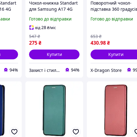
tandart
Чохол-книжка Standart
Поворотний чохол-
16 4G
для Samsung A17 4G
підставка 360 градусі
рол
A17 5G полістирол
для планшета 10.1" +
равки
Готово до відправки
Готово до відправки
о-
захисний темно-
стилус. Рiзнi кольри
адусів
зелений 360 градусів
28
від
₴
/міс
547
₴
653
₴
275
₴
430
.98
₴
и
Купити
Купити
94%
94%
9
Захист і стиль — в одному магазині
X-Dragon Store