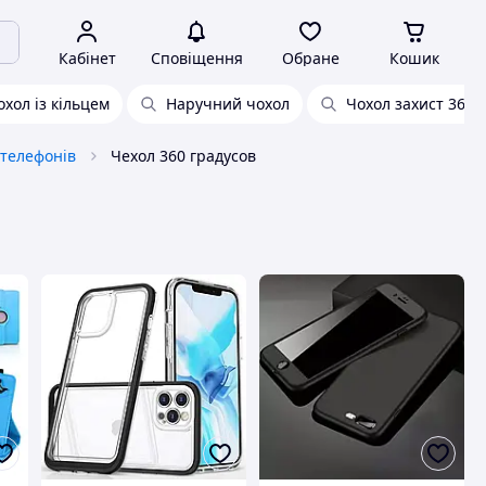
Кабінет
Сповіщення
Обране
Кошик
хол із кільцем
Наручний чохол
Чохол захист 360 г
 телефонів
Чехол 360 градусов