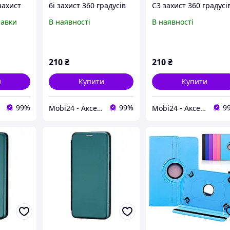
 захист
6i захист 360 градусів
С3 захист 360 градусі
Скло
(Різні кольори)
+ Скло (Різні кольори)
равки
В наявності
В наявності
210
₴
210
₴
и
Купити
Купити
99%
99%
9
Mobi24 - Аксесуари для смартфонів
Mobi24 - Аксесуари для смартфонів