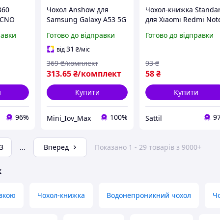
360
Чохол Anshow для
Чохол-книжка Standar
ECNO
Samsung Galaxy A53 5G
для Xiaomi Redmi Not
шкіра
повний захист корпусу
9 Pro 5G і Mi 10T Lite
равки
Готово до відправки
Готово до відправки
)
на 360 градусів
полістирол чорний із
захистом 360 градусі
31
від
₴
/міс
DS-0256
369
₴/комплект
93
₴
313
.65
₴/комплект
58
₴
и
Купити
Купити
96%
100%
9
Mini_Iov_Max
Sattil
3
...
Вперед
Показано 1 - 29 товарів з 9000+
ж
авкою
Чохол-книжка
Водонепроникний чохол
Ч