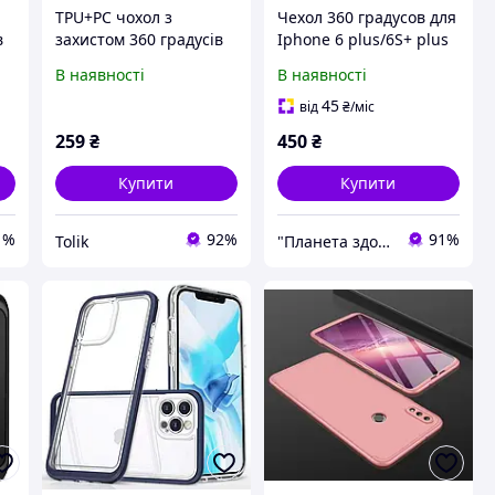
TPU+PC чохол з
Чехол 360 градусов для
в
захистом 360 градусів
Iphone 6 plus/6S+ plus
на Apple iPhone 13 Pro
+ стекло
В наявності
В наявності
Max (6.7")
45
від
₴
/міс
259
₴
450
₴
Купити
Купити
1%
92%
91%
Tolik
"Планета здоров'я" інтернет-магазин