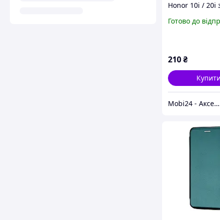
Honor 10i / 20i
360 градусів + 
Готово до відп
(Різні кольори)
210
₴
Купит
Mobi24 - Аксесуари для смартфонів