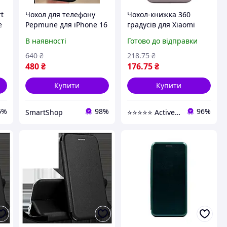
t
Чохол для телефону
Чохол-книжка 360
e
Pepmune для iPhone 16
градусів для Xiaomi
ол
Pro, силіконовий з
Redmi A5 / Poco C71
В наявності
Готово до відправки
кільцем-тримачем на
штучна шкіра сірий
в
360 градусів,
(911634)
640
₴
218
.75
₴
магнітними
480
₴
176
.75
₴
кріпленнями для
автомобіл
Купити
Купити
6%
98%
96%
SmartShop
⭐️⭐️⭐️⭐️⭐️ Active Point