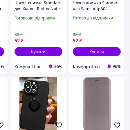
Чохол-книжка Standart
Чохол-книжка Standart
в
для Xiaomi Redmi Note
для Samsung A04
9 Pro 5G і Mi 10T Lite
полістирол темно-
Готово до відправки
Готово до відправки
полістирол чорний із
синій із захистом 360
захистом 360 градусів
градусів TE-4210
TE-3835
88
₴
88
₴
52
₴
52
₴
Купити
Купити
9%
96%
96%
КомфортШоп
КомфортШоп