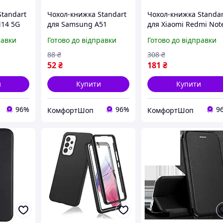
tandart
Чохол-книжка Standart
Чохол-книжка Standar
14 5G
для Samsung A51
для Xiaomi Redmi Not
но-
полістирол темно-
10/Note 10S полістир
равки
Готово до відправки
Готово до відправки
ом 360
зелений із захистом
винний червоний із
95
кутів 360 градусів TE-
захистом 360 градусі
88
₴
308
₴
6148
TE-6152
52
₴
181
₴
и
Купити
Купити
96%
96%
9
КомфортШоп
КомфортШоп