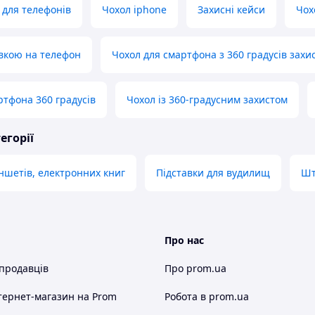
 для телефонів
Чохол iphone
Захисні кейси
Чох
авкою на телефон
Чохол для смартфона з 360 градусів захи
ртфона 360 градусів
Чохол із 360-градусним захистом
егорії
ншетів, електронних книг
Підставки для вудилищ
Шт
Про нас
 продавців
Про prom.ua
тернет-магазин
на Prom
Робота в prom.ua