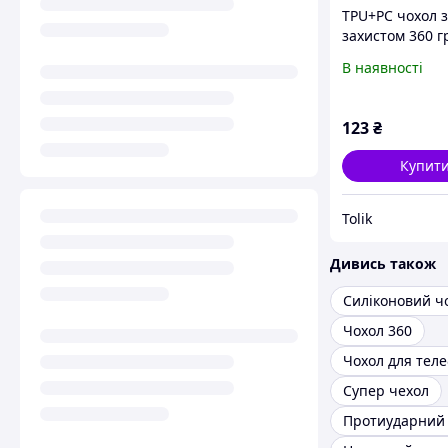
TPU+PC чохол з
захистом 360 г
на Apple iPhon
В наявності
Max (6.7")
123
₴
Купит
Tolik
Дивись також
Силіконовий ч
Чохол 360
Супер чехол