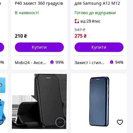
в
P40 захист 360 градусів
для Samsung A12 M12
+ Скло (Різні кольори)
полістироловий
В наявності
Готово до відправки
захисний темно-
зелений 360 градусів
28
від
₴
/міс
547
₴
210
₴
275
₴
Купити
Купити
9%
99%
94%
Mobi24 - Аксесуари для смартфонів
Захист і стиль — в одному магазині