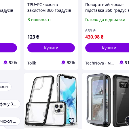
TPU+PC чохол з
Поворотний чохол-
радусів
захистом 360 градусів
підставка 360 градусі
e 13 Pro
на Apple iPhone 13 Pro
для планшета 10.1" +
В наявності
Готово до відправки
(6.1")
стилус. Рiзнi кольри
653
₴
123
₴
430
.98
₴
и
Купити
Купити
92%
92%
9
Tolik
TechNova - магазин корисних гаджетiв
охол
Чохол для телефону 360 градусів
Протиударний чохол із кільцем