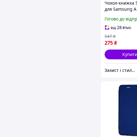
Чохол-книжка S
для Samsung A
A16 5G полісти
Готово до відп
захисний темн
зелений 360 гр
28
від
₴
/міс
547
₴
275
₴
Купит
Захист і стиль — в одному магазині