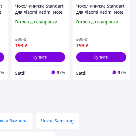
t
Чохол-книжка Standart
Чохол-книжка Standart
e
для Xiaomi Redmi Note
для Xiaomi Redmi Note
9 Redmi 10X полістирол
10/Note 10S полістирол
Готово до відправки
Готово до відправки
чорний із захистом 360
темно-зелений із
в
градусів DS-0259
захистом 360 градусів
DS-0347
309
₴
309
₴
193
₴
193
₴
Купити
Купити
7%
97%
97%
Sattil
Sattil
охли бампера
Чохол Samsung