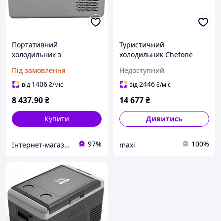
Портативний
Туристичний
холодильник з
холодильник Chefone
морозильною камерою
Icebox CL30
Під замовлення
Недоступний
ChefOne IceBox C9P 230 В
компресорний 230V 12V
12 В 24 В 9 л
24V
1406
2446
від
₴
/міс
від
₴
/міс
8 437
.90
₴
14 677
₴
Купити
Дивитись
97%
100%
Інтернет-магазин якісних інструментів ''VERFO''
maxi