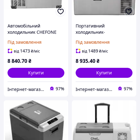
Автомобільний
Портативний
холодильник CHEFONE
холодильник-
IceBox CF45, морозильна
морозильник ChefOne
Під замовлення
Під замовлення
камера 12V 230V 40L
IceBox Y16 на 230 В, 12 В,
24 В, 15 л
1473
1489
від
₴
/міс
від
₴
/міс
8 840
.70
₴
8 935
.40
₴
Купити
Купити
97%
97%
Інтернет-магазин якісних інструментів ''VERFO''
Інтернет-магазин якісних інструментів ''VERFO''