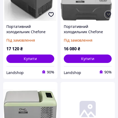
Портативний
Портативний
холодильник Chefone
холодильник Chefone
Icebox Cl50 Turystyczna
Icebox Cx30 Turystyczna
Під замовлення
Під замовлення
Samochodowa Przenośna
Kompresorowa Przenośna
230V 12V 24V
12V 24V 240V
17 120
₴
16 080
₴
Купити
Купити
90%
90%
Landshop
Landshop