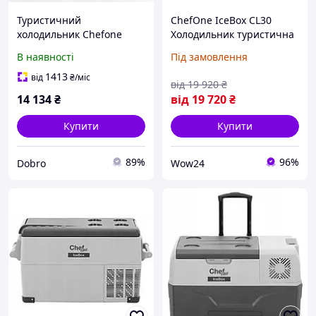
Туристичний
ChefOne IceBox CL30
холодильник Chefone
Холодильник туристична
Icebox CL30
КОМПРЕСОР 30L 12V 24V
В наявності
Під замовлення
компресорний 230V 12V
230V (на Замовлення)
24V
1413
від
₴
/міс
від
19 920
₴
14 134
₴
від
19 720
₴
Купити
Купити
89%
96%
Dobro
Wow24