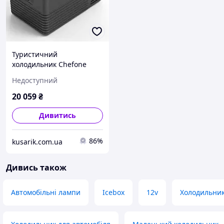
Туристичний
холодильник Chefone
Icebox CL30
Недоступний
компресорний 230V 12V
24V
20 059
₴
Дивитись
86%
kusarik.com.ua
Дивись також
Автомобільні лампи
Icebox
12v
Холодильник