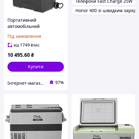
Телефони Fast Charge 25W
Honor 400 зі швидким заряд
Портативний
автомобільний
холодильник з
Під замовлення
морозильною камерою
ChefOne IceBox CX50 240V
1749
від
₴
/міс
12V 24V
10 495
.60
₴
Купити
97%
Інтернет-магазин якісних інструментів ''VERFO''