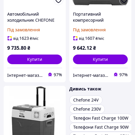
Автомобільний
Портативний
холодильник CHEFONE
компресорний
IceBox CF35, морозильна
холодильник ChefOne
Під замовлення
Під замовлення
камера 12V/230V
IceBox CX30 12V 24V 240V
1623
1607
від
₴
/міс
від
₴
/міс
9 735
.80
₴
9 642
.12
₴
Купити
Купити
97%
97%
Інтернет-магазин якісних інструментів ''VERFO''
Інтернет-магазин якісних інструментів ''VERFO''
Дивись також
Chefone 24V
Chefone 230V
Телефон Fast Charge 100W
Телефони Fast Charge 90W