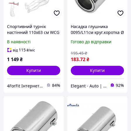
Спортивний турнік
Насадка глушника
настінний 110х63 см WCG
0095/L11см круг.коротка Ø
MC40 сталевий для дому
63х110мм "Elegant" EL
В наявності
Готово до відправки
та спортзалу з
106034 (50шт/ящ)
навантаженням до 150 кг
115
від
₴
/міс
195
.45
₴
1 149
₴
183
.72
₴
Купити
Купити
84%
92%
4ForFit Інтернет-магазин спортивних товарів
Elegant - Auto | Автотовари. Аксесуари для авто