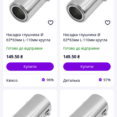
Насадка глушника Ø
Насадка глушника Ø
63*63мм L-110мм кругла
63*63мм L-110мм кругла
коротка (0095)"Elegant" EL
коротка (0095)"Elegant" EL
Готово до відправки
Готово до відправки
106034
106034
149
.50
₴
149
.50
₴
Купити
Купити
96%
97%
Квіксо
Деталька