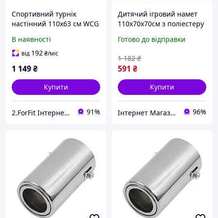
Спортивний турнік
Дитячий ігровий намет
настінний 110х63 см WCG
110х70х70см з поліестеру
MC40 сталевий для дому
жовтий для рольових ігор
В наявності
Готово до відправки
та спортзалу з
CO-73
навантаженням до 150 кг
192
від
₴
/міс
1 182
₴
1 149
₴
591
₴
Купити
Купити
91%
96%
2.ForFit Інтернет-магазин спортивних товарів
Інтернет Магазин "Tano"