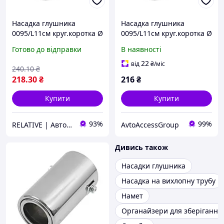
Насадка глушника
Насадка глушника
0095/L11см круг.коротка Ø
0095/L11см круг.коротка Ø
63х110мм "Elegant" EL
63х110мм "Elegant" EL
Готово до відправки
В наявності
106034 (50шт/ящ)
106034 (50шт/ящ)
22
від
₴
/міс
240
.10
₴
218
.30
₴
216
₴
Купити
Купити
93%
99%
RELATIVE | Автоаксесуари, Велотовари, Мото товари, Інвентар, Товари для дому
AvtoAccessGroup
Дивись також
Насадки глушника
Насадка на вихлопну трубу
Намет
Органайзери для зберігання