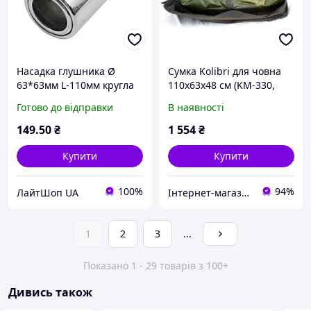
Насадка глушника Ø
Сумка Kolibri для човна
63*63мм L-110мм кругла
110х63х48 см (KM-330,
коротка (0095)"Elegant" EL
KM-330DL, KM-330D,
Готово до відправки
В наявності
106034
КМ-360D, KM-330DSL, KM-
360DSL) темно-сірий
149
.50
₴
1 554
₴
Купити
Купити
100%
94%
ЛайтШоп UA
Інтернет-магазин рибальських товарів "Планета рибалки"
1
2
3
...
Показано 1 - 29 товарів з 100+
Дивись також