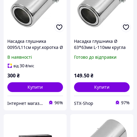
Насадка глушника
Насадка глушника Ø
0095/L11см круг.коротка Ø
63*63мм L-110мм кругла
63х110мм "Elegant" EL
коротка (0095)"Elegant" EL
В наявності
Готово до відправки
106034 (50шт/ящ)
106034
30
від
₴
/міс
300
₴
149
.50
₴
Купити
Купити
96%
97%
Інтернет магазин автотоварів "Гараж"
STX-Shop