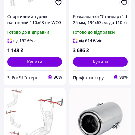
Спортивний турнік
Розкладачка "Стандарт" d
настінний 110х63 см WCG
25 мм, 194х63см, до 110 кг
MC40 сталевий для дому
(Хакі)
Готово до відправки
Готово до відправки
та спортзалу з
навантаженням до 150 кг
192
614
від
₴
/міс
від
₴
/міс
1 149
₴
3 686
₴
Купити
Купити
90%
98%
3. ForFit Інтернет-магазин спортивних товарів
Профтехінструмент