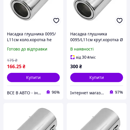
Насадка глушника 0095/
Насадка глушника
L11cм коло.коротка he
0095/L11см круг.коротка Ø
63x110м "Elegant" EL 106
63х110мм "Elegant" EL
Готово до відправки
В наявності
034 (50шт/щил)
106034 (50шт/ящ)
30
від
₴
/міс
175
₴
166
.25
₴
300
₴
Купити
Купити
96%
97%
ВСЕ В АВТО - інтернет-магазин електроніки та аксесуарів в авто
Інтернет магазин "Тюн-Авто"