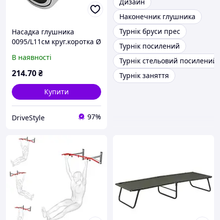
Дизайн
Наконечник глушника
Турнік бруси прес
Насадка глушника
0095/L11см круг.коротка Ø
Турнік посилений
63х110мм "Elegant" EL
В наявності
Турнік стельовий посилений
106034 (50шт/ящ)
214
.70
₴
Турнік заняття
Купити
97%
DriveStyle