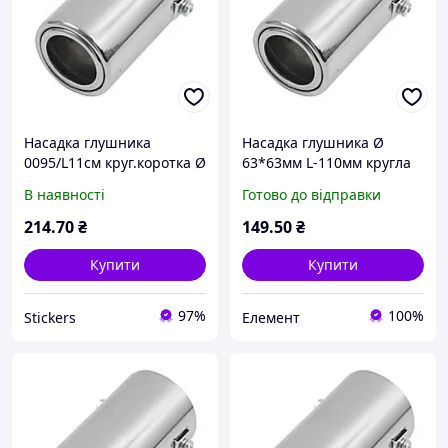
Насадка глушника
Насадка глушника Ø
0095/L11см круг.коротка Ø
63*63мм L-110мм кругла
63х110мм "Elegant" EL
коротка (0095)"Elegant" EL
В наявності
Готово до відправки
106034 (50шт/ящ)
106034
214
.70
₴
149
.50
₴
Купити
Купити
97%
100%
Stickers
Елемент