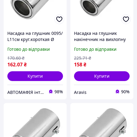
Насадка на глушник 0095/
Насадка на глушник
L11см круг.короткая Ø
накінечник на вихлопну
63х110мм "Elegant" EL 106
трубу 0095/L11см кругла
Готово до відправки
Готово до відправки
034
коротка Ø 63х110мм
Elegant EL 106 034
170
.60
₴
225
.71
₴
162
.07
₴
158
₴
Купити
Купити
98%
90%
АВТОМАФІЯ інтернет- магазин автотоварів
Aravis