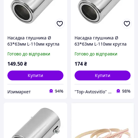
Насадка глушника Ø
Насадка глушника Ø
63*63мм L-110мм кругла
63*63мм L-110мм кругла
коротка (0095)"Elegant" EL
коротка (0095)"Elegant" EL
Готово до відправки
Готово до відправки
106034
106034
149
.50
₴
174
₴
Купити
Купити
94%
98%
Изимаркет
"Top-Avtosvitlo" – безпека на дорозі