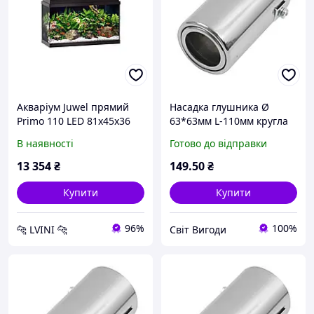
Акваріум Juwel прямий
Насадка глушника Ø
Primo 110 LED 81х45х36
63*63мм L-110мм кругла
см 110 л LV 268159-63
коротка (0095)"Elegant" EL
В наявності
Готово до відправки
106034
13 354
₴
149
.50
₴
Купити
Купити
96%
100%
🐆 LVINI 🐆
Світ Вигоди