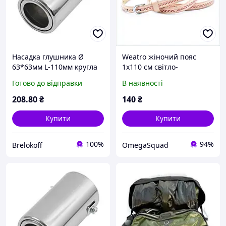
Насадка глушника Ø
Weatro жіночий пояс
63*63мм L-110мм кругла
1х110 см світло-
коротка (0095)"Elegant" EL
персиковий, 78472H63B
Готово до відправки
В наявності
106034
208
.80
₴
140
₴
Купити
Купити
100%
94%
Brelokoff
OmegaSquad