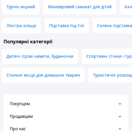
Турнік міцний
Маневровий самокат для дітей
Кач
Люстра кільце
Підставка під тілі
Скляна підставк
Популярні категорії
Дитячі ігрові намети, будиночки
Спортивні стінки і ту
Спальні місця для домашніх тварин
Туристичні розкла
Покупцям
Продавцям
Про нас