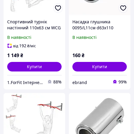
Спортивний турнік
Насадка глушника
настінний 110х63 см WCG
0095/L11см d63х110
MC40 сталевий для дому
Elegant 106034 194154
В наявності
В наявності
та спортзалу з
навантаженням до 150 кг
192
від
₴
/міс
1 149
₴
160
₴
Купити
Купити
88%
99%
1.ForFit Інтернет-магазин спортивних товарів
ebrand