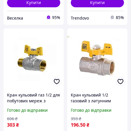
Купити
Купити
95%
85%
Веселка
Trendovo
Кран кульовий газ 1/2 для
Кран кульовий 1/2
побутових мереж з
газовий з латунним
латунним корпусом ручка
корпусом для перекриття
Готово до відправки
Готово до відправки
метелик жовта KG.208 ТМ
потоку газу в побутових
KOER
мережах
606
₴
393
₴
303
₴
196
.50
₴