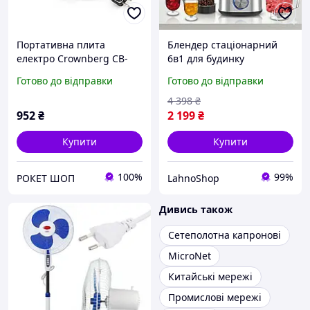
Портативна плита
Блендер стаціонарний
електро Crownberg CB-
6в1 для будинку
3742, Електроплита
стаціонарні блендери з
Готово до відправки
Готово до відправки
настільна від мережі,
насадками домашній
Побутова плита настільна
якісний побутової мережа
4 398
₴
DP-64
надійний з кавомолкою
952
₴
2 199
₴
Купити
Купити
100%
99%
РОКЕТ ШОП
LahnoShop
Дивись також
Сетеполотна капронові
MicroNet
Китайські мережі
Промислові мережі