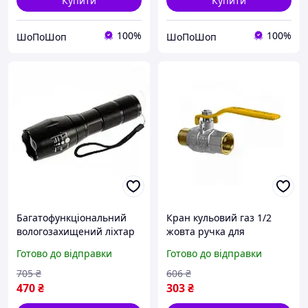
Купити
Купити
100%
100%
ШоПоШоп
ШоПоШоп
Багатофункціональний
Кран кульовий газ 1/2
вологозахищений ліхтар
жовта ручка для
з 5 режимами освітлення
перекриття потоку газу в
Готово до відправки
Готово до відправки
для активного відпочинку
побутових мережах
та побуту 90 г. SPICY
705
₴
606
₴
470
₴
303
₴