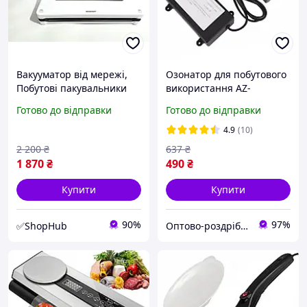
Вакууматор від мережі,
Озонатор для побутового
Побутові пакувальники
використання AZ-
Silver Crest (Німеччина),
1000MG-G 1000 мг/год від
Готово до відправки
Готово до відправки
LZI
мережі 220В
4.9
(10)
2 200
₴
637
₴
1 870
₴
490
₴
Купити
Купити
90%
97%
✅ShopHub
Оптово-роздрібний інтернет-магазин "NicePrice"