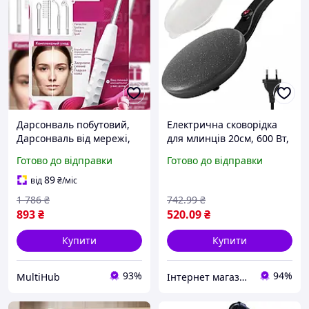
Дарсонваль побутовий,
Електрична сковорідка
Дарсонваль від мережі,
для млинців 20см, 600 Вт,
Дарсонваль
EB-74766 /
Готово до відправки
Готово до відправки
Професійний, DLZ
Електроблинниця від
мережі / Побутова
89
від
₴
/міс
млинниця
1 786
₴
742
.99
₴
893
₴
520
.09
₴
Купити
Купити
93%
94%
MultiHub
Інтернет магазин Сенс