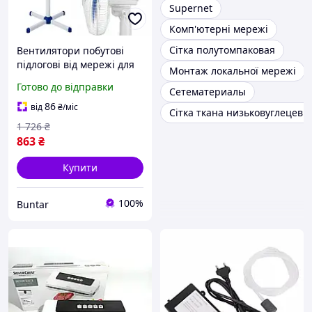
Supernet
Комп'ютерні мережі
Сітка полутомпаковая
Вентилятори побутові
підлогові від мережі для
Монтаж локальної мережі
квартири до 30 кв.м
Готово до відправки
Сетематериалы
86
від
₴
/міс
Сітка ткана низьковуглецеви
1 726
₴
863
₴
Купити
100%
Buntar