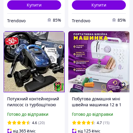
Купити
Купити
85%
85%
Trendovo
Trendovo
Потужний контейнерний
Побутова домашня міні
пилосос із турбощіткою
швейна машинка 12 в 1
Rainberg 3700W,
505 ручна для шиття
Готово до відправки
Готово до відправки
Компактний побутовий
дома з педаллю та
пилосос без мішка
підсвіткою працює від
4.6
(20)
4.7
(15)
мережі та батарейок
365
125
від
₴
/міс
від
₴
/міс