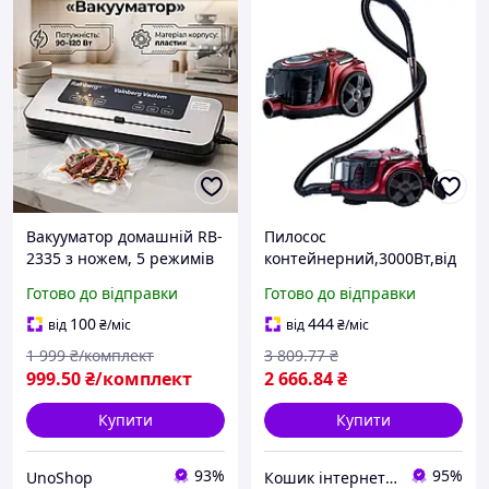
Вакууматор домашній RB-
Пилосос
2335 з ножем, 5 режимів
контейнерний,3000Вт,від
роботи, 10 пакетів, 120 Вт
мережі,СВ-0115 / Пилосос
Готово до відправки
Готово до відправки
Кухонний вакууматор
для дому / Пилосос без
Побутові вакуумні
мішка / Побутовий
100
444
від
₴
/міс
від
₴
/міс
пакувальники
пилосос MP
1 999
₴/комплект
3 809
.77
₴
999
.50
₴/комплект
2 666
.84
₴
Купити
Купити
93%
95%
UnoShop
Кошик інтернет магазин