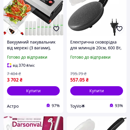
Вакуумний пакувальник
Електрична сковорідка
від мережі (З вагами),
для млинців 20см, 600 Вт,
Вакууматор домашній
EB-74766 /
Готово до відправки
Готово до відправки
побутовий для продуктів,
Електроблинниця від
OLN
мережі / Побутова
370
від
₴
/міс
млинниця
7 404
₴
795
.79
₴
3 702
₴
557
.05
₴
Купити
Купити
97%
93%
Астро
ToyVo🌟