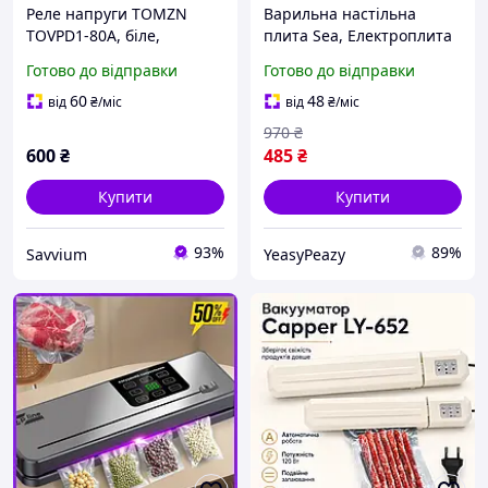
Реле напруги TOMZN
Варильна настільна
TOVPD1-80A, біле,
плита Sea, Електроплита
цифровий захист від
настільна від мережі,
Готово до відправки
Готово до відправки
перенапруги / Пристрій
Побутова плита для
захисту мережі /
приготування WS-53
60
48
від
₴
/міс
від
₴
/міс
Побутовий відсікач
970
₴
напруги
600
₴
485
₴
Купити
Купити
93%
89%
Savvium
YeasyPeazy