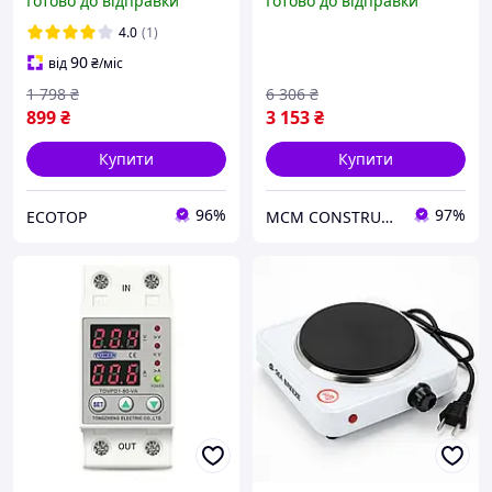
Готово до відправки
Готово до відправки
BOBBYTEC від мережі для
вакууматори, Вакууматор
дому офісу
вакуумний для овочів LN-
4.0
(1)
46
90
від
₴
/міс
1 798
₴
6 306
₴
899
₴
3 153
₴
Купити
Купити
96%
97%
ECOTOP
MCM CONSTRUCTION