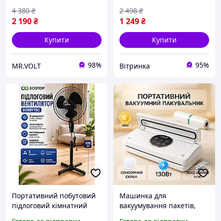
4 380
₴
2 498
₴
2 190
₴
1 249
₴
Купити
Купити
98%
95%
MR.VOLT
Вітринка
Портативний побутовий
Машинка для
підлоговий кімнатний
вакуумування пакетів,
вентилятор на підставці
Вакуумні пакувальники