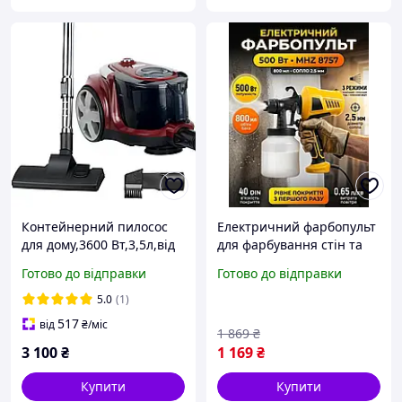
Контейнерний пилосос
Електричний фарбопульт
для дому,3600 Вт,3,5л,від
для фарбування стін та
мережі,SK-13003 /
стель 800 мл для дому від
Готово до відправки
Готово до відправки
Побутовий пилосос для
мережі побутовий
сухого прибирання MP
найкращий
5.0
(1)
517
від
₴
/міс
1 869
₴
3 100
₴
1 169
₴
Купити
Купити