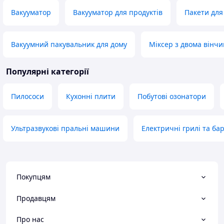
Вакууматор
Вакууматор для продуктів
Пакети для
Вакуумний пакувальник для дому
Міксер з двома вінч
Популярні категорії
Пилососи
Кухонні плити
Побутові озонатори
Ультразвукові пральні машини
Електричні грилі та ба
Покупцям
Продавцям
Про нас