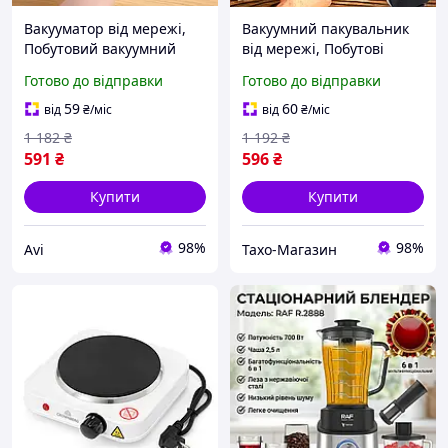
Вакууматор від мережі,
Вакуумний пакувальник
Побутовий вакуумний
від мережі, Побутові
пакувальник з
вакуумні пакувальники (2
Готово до відправки
Готово до відправки
автоматичними
режими), THO
налаштуваннями (2
59
60
від
₴
/міс
від
₴
/міс
режими), AVI
1 182
₴
1 192
₴
591
₴
596
₴
Купити
Купити
98%
98%
Avi
Тахо-Магазин