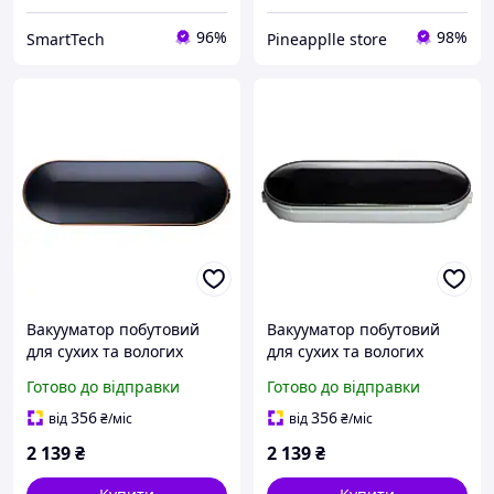
96%
98%
SmartTech
Pineapplle store
Вакууматор побутовий
Вакууматор побутовий
для сухих та вологих
для сухих та вологих
продуктів 90 Вт
продуктів 90 Вт
Готово до відправки
Готово до відправки
сенсорний вакуумний
сенсорний вакуумний
пакувальник + 10 пакетів
пакувальник + 10 пакетів
356
356
від
₴
/міс
від
₴
/міс
HP-11-16
HP-11-16GR
2 139
₴
2 139
₴