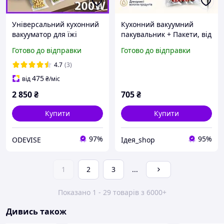
Універсальний кухонний
Кухонний вакуумний
вакууматор для їжі
пакувальник + Пакети, від
Zepline 200W Потужний
мережі, 120 Вт, Capper LY-
Готово до відправки
Готово до відправки
побутовий вакууматор
652/Житовий вакууматор
для м'яса овочів і рідких
4.7
(3)
продуктів
475
від
₴
/міс
2 850
₴
705
₴
Купити
Купити
97%
95%
ODEVISE
Ідея_shop
1
2
3
...
Показано 1 - 29 товарів з 6000+
Дивись також