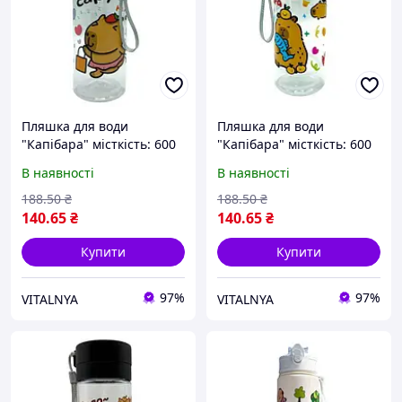
Пляшка для води
Пляшка для води
"Капібара" місткість: 600
"Капібара" місткість: 600
мл, пластикова, фільтр, у
мл, пластикова, фільтр, у
В наявності
В наявності
пакеті (БІЛИЙ)
пакеті (м'ятний)
188
.50
₴
188
.50
₴
140
.65
₴
140
.65
₴
Купити
Купити
97%
97%
VITALNYA
VITALNYA