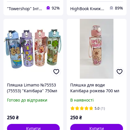
92%
89%
"Towershop" Інтернет-магазин
HighBook Книжкова крамниця
Пляшка Limamo №75553
Пляшка для води
(75553) "Капібара" 750мл
Капібара рожева 700 мл
прозора mix
Готово до відправки
В наявності
5.0
(1)
250
₴
250
₴
Купити
Купити