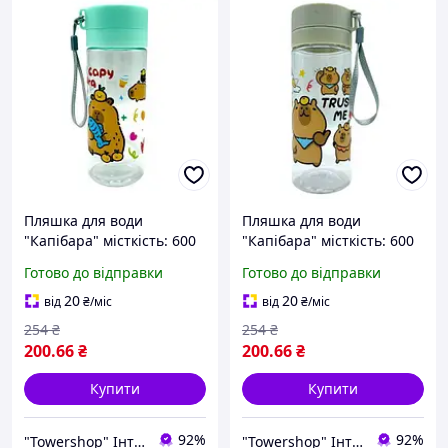
Пляшка для води
Пляшка для води
"Капібара" місткість: 600
"Капібара" місткість: 600
мл, пластикова, фільтр, в
мл, пластикова, фільтр, в
Готово до відправки
Готово до відправки
пакеті (МʼЯТНИЙ)
пакеті (БЕЖЕВИЙ)
20
20
від
₴
/міс
від
₴
/міс
254
₴
254
₴
200
.66
₴
200
.66
₴
Купити
Купити
92%
92%
"Towershop" Інтернет-магазин
"Towershop" Інтернет-магазин