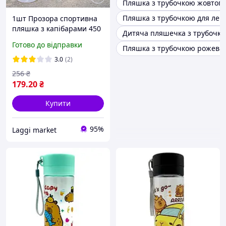
Пляшка з трубочкою жовтог
Пляшка з трубочкою для легк
1шт Прозора спортивна
пляшка з капібарами 450
Дитяча пляшечка з трубочко
мл, 22,7х6,3 см / Пляшка
Готово до відправки
Пляшка з трубочкою рожева 
для спорту / Пляшка для
води туристична
3.0
(2)
256
₴
179
.20
₴
Купити
95%
Laggi market