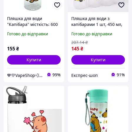
Пляшка для води
Пляшка для води з
"Капібара" місткість: 600
капібарами 1 шт, 450 мл,
мл, пластикова, фільтр, в
22,7х6,3 см / Пляшка для
Готово до відправки
Готово до відправки
пакеті (БІЛИЙ)
спорту / Дитяча пляшка
для води / Поїльник у
207
.14
₴
школу
155
₴
145
₴
Купити
Купити
99%
91%
💙💛VapeShop💨"La VapoR"💨
Експрес-шоп