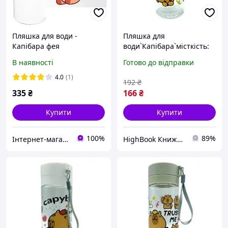
Пляшка для води -
Пляшка для
Капібара фея
води`Капібара`місткість:
600 мл, пластикова,
В наявності
Готово до відправки
фільтр, в пакеті (М?
ЯТНИЙ) Спортивні
4.0
(1)
192
₴
аксесуари DC
335
₴
166
₴
Купити
Купити
100%
89%
Інтернет-магазин BOOM ™
HighBook Книжкова крамниця