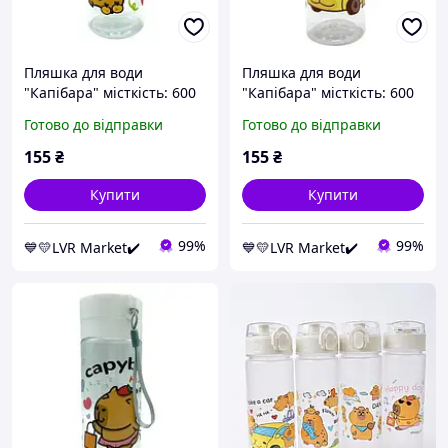
Пляшка для води
Пляшка для води
"Капібара" місткість: 600
"Капібара" місткість: 600
мл, пластикова, фільтр, в
мл, пластикова, фільтр, в
Готово до відправки
Готово до відправки
пакеті (МʼЯТНИЙ)
пакеті (ЧОРНИЙ)
155
₴
155
₴
Купити
Купити
99%
99%
💙💛LVR Market✔️
💙💛LVR Market✔️