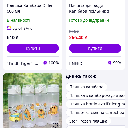
Пляшка Капібара Diller
Пляшка для води
600 мл
Капібара поїльник з
трубочкою дитяча для
В наявності
Готово до відправки
дівчинки 500 мл білий
61
від
₴
/міс
296
₴
610
₴
266
.40
₴
Купити
Купити
100%
99%
"Tindli Tiger": безпека малюка та зручність мами!
I NEED
Дивись також
Пляшка капібара
Пляшка з капібарою для залу
Пляшка bottle extrifit long no
Пляшечка скляна canpol babi
Stor Frozen пляшка