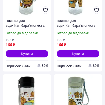
Пляшка для
Пляшка для
води`Капібара`місткість:
води`Капібара`місткість:
600 мл, пластикова,
600 мл, пластикова,
Готово до відправки
Готово до відправки
фільтр, в пакеті (БІЛИЙ)
фільтр, в пакеті
Спортивні аксесуари DC
(БЕЖЕВИЙ) Спортивні
192
₴
192
₴
аксесуари DC
166
₴
166
₴
Купити
Купити
89%
89%
HighBook Книжкова крамниця
HighBook Книжкова крамниця