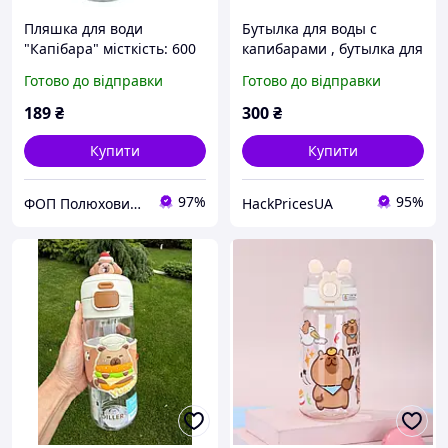
Пляшка для води
Бутылка для воды с
"Капібара" місткість: 600
капибарами , бутылка для
мл, пластикова, фільтр, у
воды для детей , пляшка
Готово до відправки
Готово до відправки
пакеті (бежевий)
для води спортивна ,
пляшка для води з
189
₴
300
₴
трубочкою
Купити
Купити
97%
95%
ФОП Полюхович Л.Г.
HackPricesUA