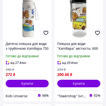
Дитяча пляшка для води
Пляшка для води
з трубочкою Капібара 750
"Капібара" місткість: 600
мл на відпочинку Art5665
мл, пластикова, фільтр, в
Готово до відправки
Готово до відправки
пакеті (ЧОРНИЙ)
27
20
від
₴
/міс
від
₴
/міс
340
₴
254
₴
272
₴
200
.66
₴
Купити
Купити
98%
92%
Kids Universe
"Towershop" Інтернет-магазин