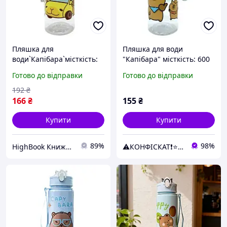
Пляшка для
Пляшка для води
води`Капібара`місткість:
"Капібара" місткість: 600
600 мл, пластикова,
мл, пластикова, фільтр, в
Готово до відправки
Готово до відправки
фільтр, в пакеті (ЧОРНИЙ)
пакеті (БЕЖЕВИЙ)
Спортивні аксесуари DC
192
₴
166
₴
155
₴
Купити
Купити
89%
98%
HighBook Книжкова крамниця
⚠️КОНФІСКАТ❗⭐️⭐️⭐️⭐️⭐️