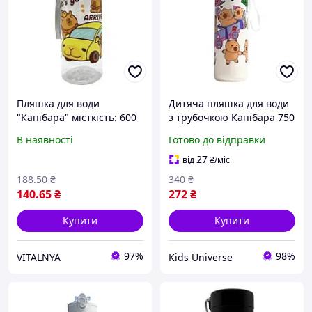
Пляшка для води
Дитяча пляшка для води
"Капібара" місткість: 600
з трубочкою Капібара 750
мл, пластикова, фільтр, у
мл у парку розваг Art5664
В наявності
Готово до відправки
пакеті (чорний)
27
від
₴
/міс
188
.50
₴
340
₴
140
.65
₴
272
₴
Купити
Купити
97%
98%
VITALNYA
Kids Universe