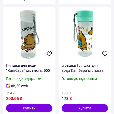
Пляшка для води
Іграшка Пляшка для
"Капібара" місткість: 600
води`Капібара`місткість:
мл, пластикова, фільтр, в
600 мл, пластикова,
Готово до відправки
Готово до відправки
пакеті (БІЛИЙ)
фільтр, в пакеті (М?
ЯТНИЙ) DC
20
від
₴
/міс
254
₴
199
₴
200
.66
₴
173
₴
Купити
Купити