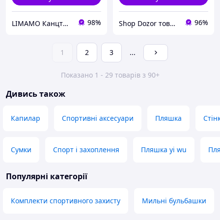
98%
96%
LIMAMO Канцтовари - натхненний простір для роботи та навчання
Shop Dozor товари з Америки
1
2
3
...
Показано 1 - 29 товарів з 90+
Дивись також
Капилар
Спортивні аксесуари
Пляшка
Стін
Сумки
Спорт і захоплення
Пляшка yi wu
Пля
Популярні категорії
Комплекти спортивного захисту
Мильні бульбашки