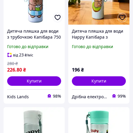
Дитяча пляшка для води
Дитяча пляшка для води
з трубочкою Капібара 750
Happy Капібара з
мл блакитна
трубочкою 750 мл SAM-
Готово до відправки
Готово до відправки
2672 зелений
23
від
₴
/міс
280
₴
226
.80
₴
196
₴
Купити
Купити
98%
99%
Kids Lands
Дрібна електроніка та посуд для вашого дому