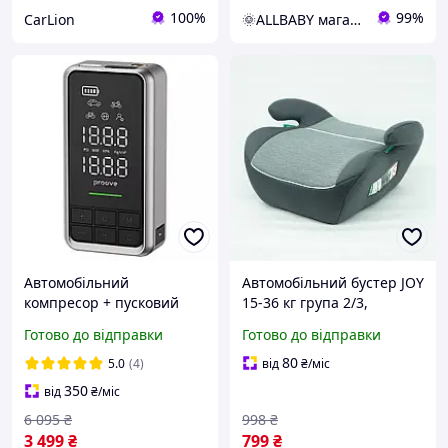
100%
99%
CarLion
🌞ALLBABY магазин товарів для дітей
Автомобільний
Автомобільний бустер JOY
компресор + пусковий
15-36 кг група 2/3,
пристрій бустер Proove
дитячий бустер в авто,
Готово до відправки
Готово до відправки
Air Jump 10400mAh 1000A
сидіння бустер для
LED дисплей ліхтарик
автомобіля
80
5.0
(4)
від
₴
/міс
350
від
₴
/міс
6 095
₴
998
₴
3 499
₴
799
₴