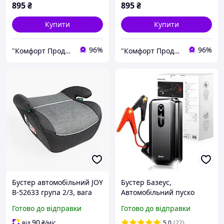
895
₴
895
₴
Купити
Купити
96%
96%
"Комфорт Продукт"
"Комфорт Продукт"
Бустер автомобільний JOY
Бустер Базеус,
B-52633 група 2/3, вага
Автомобільний пуско
дитини 15-36 кг, сіре
зарядний пристрій
Готово до відправки
Готово до відправки
Baseus Super Energy Air
Car Jump Starter 10 000
90
від
₴
/міс
5.0
(22)