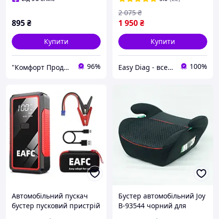
mAh Black
2 075
₴
895
₴
1 950
₴
Купити
Купити
96%
100%
"Комфорт Продукт"
Easy Diag - все для діагностики автомобіля
Автомобільний пускач
Бустер автомобільний Joy
бустер пусковий пристрій
B-93544 чорний для
EAFC 10000 мА·год з LCD
безпечних поїздок з