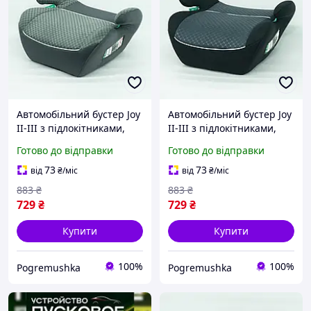
Автомобільний бустер Joy
Автомобільний бустер Joy
II-III з підлокітниками,
II-III з підлокітниками,
сірий, до 36 кг
темно-сірий, до 36 кг
Готово до відправки
Готово до відправки
73
73
від
₴
/міс
від
₴
/міс
883
₴
883
₴
729
₴
729
₴
Купити
Купити
100%
100%
Pogremushka
Pogremushka