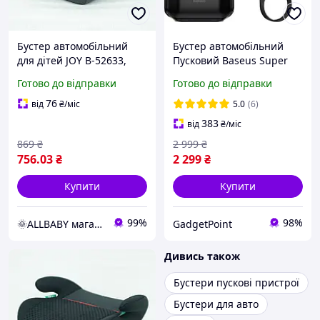
Бустер автомобільний
Бустер автомобільний
для дітей JOY B-52633,
Пусковий Baseus Super
група 2/3, вага дитини 15-
Energy AirCar Jump Starter
Готово до відправки
Готово до відправки
36 кг
10000mAh Black
(CGNL020101)
76
від
₴
/міс
5.0
(6)
383
від
₴
/міс
869
₴
2 999
₴
756
.03
₴
2 299
₴
Купити
Купити
99%
98%
🌞ALLBABY магазин товарів для дітей
GadgetPoint
Дивись також
Бустери пускові пристрої
Бустери для авто