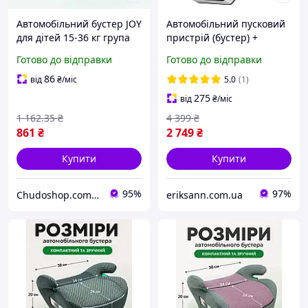
Автомобільний бустер JOY
Автомобільний пусковий
для дітей 15-36 кг група
пристрій (бустер) +
2/3 легкий компактний
повербанк + насос +
Готово до відправки
Готово до відправки
зручний у використанні
ліхтарик Hoco QS6
для безпечних
8000mAh 800A Clever
86
від
₴
/міс
5.0
(1)
подорожей
Intelligent чорний
275
від
₴
/міс
1 162
.35
₴
4 399
₴
861
₴
2 749
₴
Купити
Купити
95%
97%
Chudoshop.com.ua
eriksann.com.ua