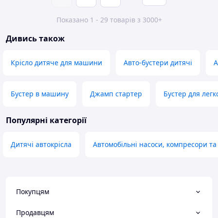
Показано 1 - 29 товарів з 3000+
Дивись також
Крісло дитяче для машини
Авто-бустери дитячі
А
Бустер в машину
Джамп стартер
Бустер для легк
Популярні категорії
Дитячі автокрісла
Автомобільні насоси, компресори т
Покупцям
Продавцям