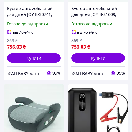
Бустер автомобільний
Бустер автомобільний
для дітей JOY B-30741,
для дітей JOY B-81609,
група 2/3, вага дитини 15-
група 2/3, вага дитини 15-
Готово до відправки
Готово до відправки
36 кг
36 кг
76
76
від
₴
/міс
від
₴
/міс
869
₴
869
₴
756
.03
₴
756
.03
₴
Купити
Купити
99%
99%
🌞ALLBABY магазин товарів для дітей
🌞ALLBABY магазин товарів для дітей