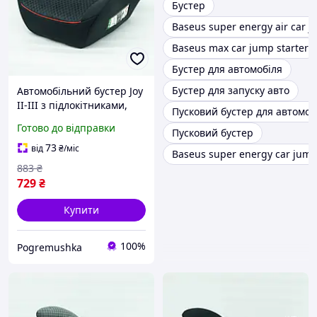
Бустер
Baseus super energy air car j
Baseus max car jump starter
Бустер для автомобіля
Бустер для запуску авто
Автомобільний бустер Joy
II-III з підлокітниками,
Пусковий бустер для автомоб
чорний, до 36 кг
Готово до відправки
Пусковий бустер
73
від
₴
/міс
Baseus super energy car jump
883
₴
729
₴
Купити
100%
Pogremushka