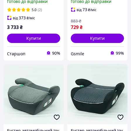
Готово до відправки
Готово до відправки
PRM з чохлом
підлокітниками та
знімним чохлом, 15-36 кг
73
5.0
(2)
від
₴
/міс
373
від
₴
/міс
883
₴
3 733
₴
729
₴
Купити
Купити
90%
99%
Старшоп
Gsmile
Бустер автомобільний Joy
Бустер автомобільний Joy