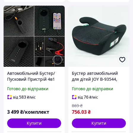
Автомобільний Бустер/
Бустер автомобільний
Пусковий Пристрій 4в1
для дітей JOY B-93544,
група 2/3, вага дитини 15-
Готово до відправки
Готово до відправки
36 кг
583
76
від
₴
/міс
від
₴
/міс
869
₴
3 499
₴/комплект
756
.03
₴
Купити
Купити