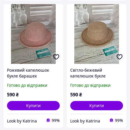
Рожевий капелюшок
Світло-бежевий
букле барашек
капелюшок букле
барашек
Готово до відправки
Готово до відправки
590
₴
590
₴
Купити
Купити
99%
99%
Look by Katrina
Look by Katrina