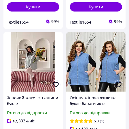
Купити
Купити
99%
99%
Textile1654
Textile1654
Жіночий жакет з тканини
Осіння жіноча жилетка
букле
букле баранчик із
високим коміром
Готово до відправки
Готово до відправки
блакитна великих
розмірів без підкладки
333
від
₴
/міс
5.0
(1)
48-66
129