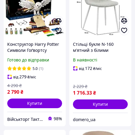
Конструктор Harry Potter
Стільці букле N-160
Символи Гоґвортсу
м'ятний з білими
Конструктор Гаррі Поттер
металевими ніжками для
Готово до відправки
В наявності
Сова Букля
кухні
172
5.0
(1)
від
₴
/міс
279
від
₴
/міс
4 290
₴
2 229
₴
2 790
₴
1 716
.33
₴
Купити
Купити
98%
Військторг Тактичне спорядження
domero_ua