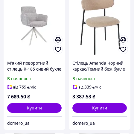
М'який поворотний
Cтілець Amanda Чорний
стілець R-185 сивий букле
каркас/Темний беж букле
на білих металевих
TM Intarsio
В наявності
В наявності
ніжках з автоповоротом
Vetro Mebel
769
339
від
₴
/міс
від
₴
/міс
7 689
.50
₴
3 387
.53
₴
Купити
Купити
domero_ua
domero_ua