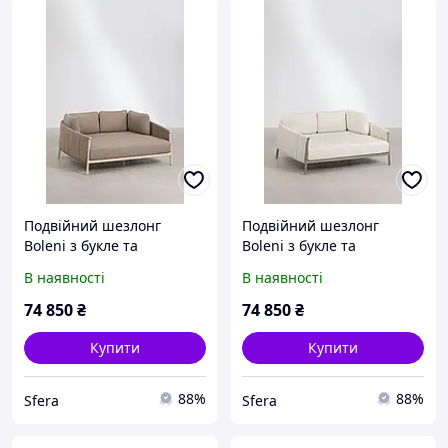
Подвійний шезлонг
Подвійний шезлонг
Boleni з букле та
Boleni з букле та
алюмінію з подушками -
алюмінієм з подушками -
В наявності
В наявності
Кремова тапіока
Коричневий мока
74 850
₴
74 850
₴
Купити
Купити
88%
88%
Sfera
Sfera