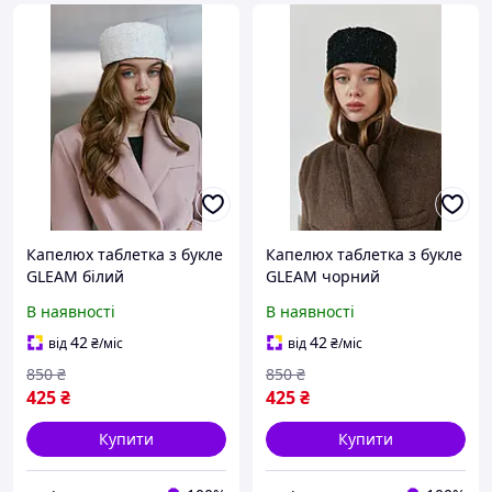
Капелюх таблетка з букле
Капелюх таблетка з букле
GLEAM білий
GLEAM чорний
В наявності
В наявності
42
42
від
₴
/міс
від
₴
/міс
850
₴
850
₴
425
₴
425
₴
Купити
Купити