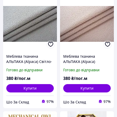
Меблева тканина
Меблева тканина
АЛЬПАКА (Alpaca) Світло-
АЛЬПАКА (Alpaca)
сірий (90). Букле. Для
Рожевий (61). Букле. Для
Готово до відправки
Готово до відправки
обивки мебели
обивки меблів
380
₴/пог.м
380
₴/пог.м
Купити
Купити
97%
97%
Шо За Склад
Шо За Склад