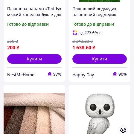
Плюшева панама «Teddy»
Плюшевий ведмедик
м який капелюх-букле для
плюшевий ведмедик
стильних зимових образів
М'яка іграшка на 8
Готово до відправки
Готово до відправки
березня плюшевий
ведмедик Потап 150 см
273
від
₴
/міс
Букле
250
₴
2 343
.20
₴
200
₴
1 638
.60
₴
Купити
Купити
97%
96%
NestMeHome
Happy Day