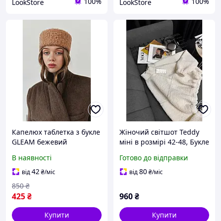
100%
100%
LookStore
LookStore
Капелюх таблетка з букле
Жіночий світшот Teddy
GLEAM бежевий
міні в розмірі 42-48, Букле
Туреччина!
В наявності
Готово до відправки
42
80
від
₴
/міс
від
₴
/міс
850
₴
425
₴
960
₴
Купити
Купити