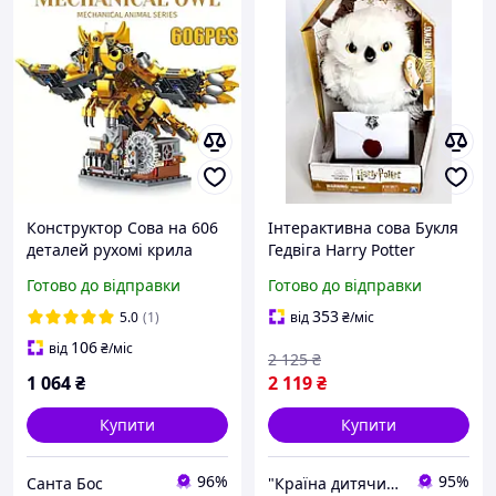
Конструктор Сова на 606
Інтерактивна сова Букля
деталей рухомі крила
Гедвіга Harry Potter
30см Harry Potter гедвіг
Wizarding World Жива
Готово до відправки
Готово до відправки
гаррі потер золота букля
сова з 15+ звуками та
рухами Spin Master
353
5.0
(1)
від
₴
/міс
SM22001/6061829
106
від
₴
/міс
2 125
₴
1 064
₴
2 119
₴
Купити
Купити
96%
95%
Санта Бос
"Країна дитячих іграшок" Інтернет-магазин