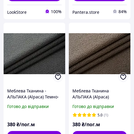
100%
84%
LookStore
Pantera.store
Меблева Тканина -
Меблева Тканина
АЛЬПАКА (Alpaca) Темно-
АЛЬПАКА (Alpaca)
сірий (97). Букле.
Коричневий (Кава) (20).
Готово до відправки
Готово до відправки
Букле.
5.0
(1)
380
₴/пог.м
380
₴/пог.м