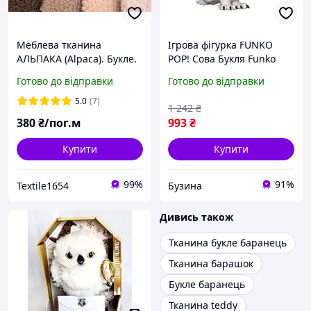
Меблева тканина
Ігрова фігурка FUNKO
АЛЬПАКА (Alpaca). Букле.
POP! Сова Букля Funko
35510 серія Гаррі Поттер
Готово до відправки
Готово до відправки
buzyna
5.0
(7)
1 242
₴
380
₴/пог.м
993
₴
Купити
Купити
99%
91%
Textile1654
Бузина
Дивись також
Тканина букле баранець
Тканина барашок
Букле баранець
Тканина teddy