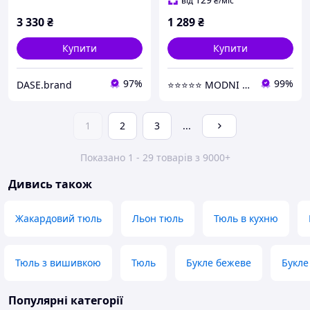
від
₴
/міс
3 330
₴
1 289
₴
Купити
Купити
97%
99%
DASE.brand
⭐⭐⭐⭐⭐ MODNI ⭐⭐⭐⭐⭐
1
2
3
...
Показано 1 - 29 товарів з 9000+
Дивись також
Жакардовий тюль
Льон тюль
Тюль в кухню
Тюль з вишивкою
Тюль
Букле бежеве
Букле
Популярні категорії