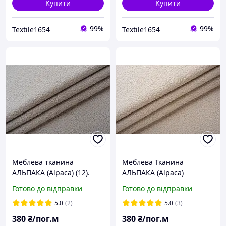
Купити
Купити
99%
99%
Textile1654
Textile1654
Меблева тканина
Меблева Тканина
АЛЬПАКА (Alpaca) (12).
АЛЬПАКА (Alpaca)
Букле. Для обивки мебели
Бежевий (04). Букле. Для
Готово до відправки
Готово до відправки
обивки мебели
5.0
(2)
5.0
(3)
380
₴/пог.м
380
₴/пог.м