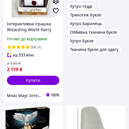
Хутро тедді
Трикотаж Букле
Хутро Баранець
Інтерактивна іграшка
Wizarding World Harry
Оббивна тканина букле
Potter Сова Букля Гедвіга
Готово до відправки
Хутро Букле
SM22001
5.0
(4)
Тканина букле для одягу
353
від
₴
/міс
2 130
₴
2 119
₴
Купити
98%
Міккі Маус Інтернет-магазин