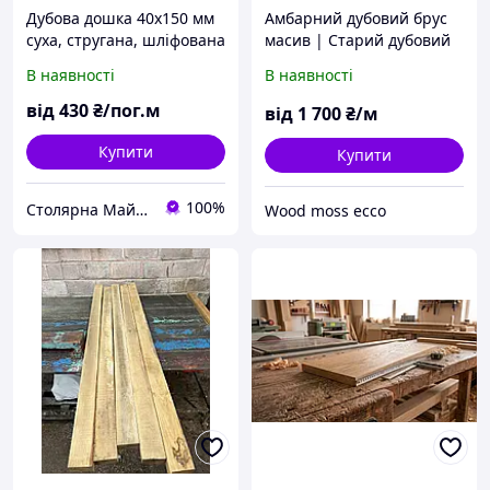
Дубова дошка 40х150 мм
Амбарний дубовий брус
суха, стругана, шліфована
масив | Старий дубовий
брус | Натуральний дуб |
В наявності
В наявності
Завжди в наявності
від
430
₴/пог.м
від
1 700
₴/м
Купити
Купити
100%
Столярна Майстерня UA
Wood moss ecco