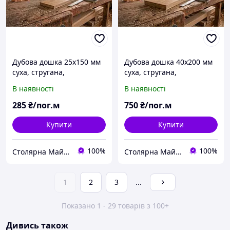
Дубова дошка 25х150 мм
Дубова дошка 40х200 мм
суха, стругана,
суха, стругана,
шліфувальна да
шліфувальна так
В наявності
В наявності
285
₴/пог.м
750
₴/пог.м
Купити
Купити
100%
100%
Столярна Майстерня UA
Столярна Майстерня UA
1
2
3
...
Показано 1 - 29 товарів з 100+
Дивись також