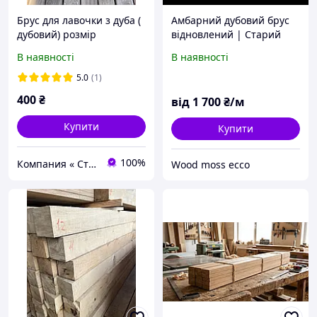
Брус для лавочки з дуба (
Амбарний дубовий брус
дубовий) розмір
відновлений | Старий
40х60х2000мм
дубовий брус | Балка з
В наявності
В наявності
натурального дуба |
Декоративний брус
5.0
(1)
400
₴
від
1 700
₴/м
Купити
Купити
100%
Компания « Строй Мастер »
Wood moss ecco