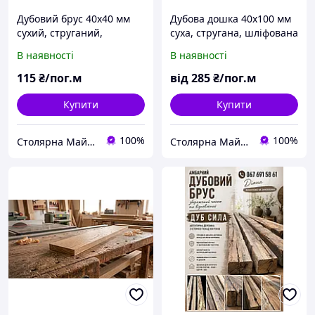
Дубовий брус 40х40 мм
Дубова дошка 40х100 мм
сухий, струганий,
суха, стругана, шліфована
шліфований
В наявності
В наявності
115
₴/пог.м
від
285
₴/пог.м
Купити
Купити
100%
100%
Столярна Майстерня UA
Столярна Майстерня UA