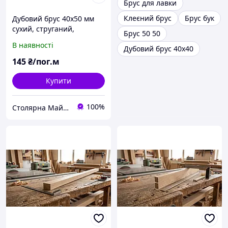
Брус для лавки
Клеєний брус
Брус бук
Дубовий брус 40х50 мм
сухий, струганий,
Брус 50 50
шліфований
В наявності
Дубовий брус 40х40
145
₴/пог.м
Купити
100%
Столярна Майстерня UA