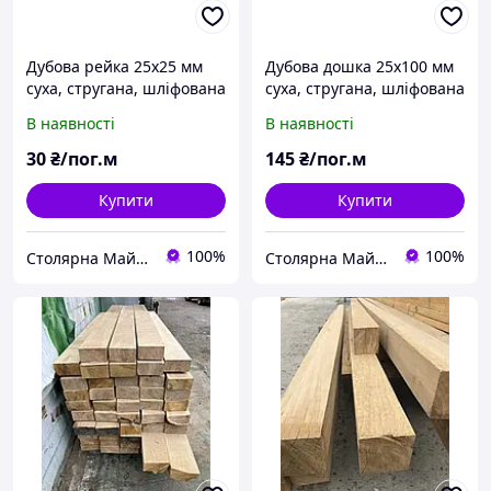
Дубова рейка 25х25 мм
Дубова дошка 25х100 мм
суха, стругана, шліфована
суха, стругана, шліфована
В наявності
В наявності
30
₴/пог.м
145
₴/пог.м
Купити
Купити
100%
100%
Столярна Майстерня UA
Столярна Майстерня UA