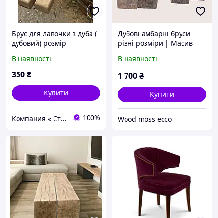
Брус для лавочки з дуба (
Дубові амбарні бруси
дубовий) розмір
різні розміри | Масив
40х60х1500мм
дубу | Дубові балки
В наявності
В наявності
350
₴
1 700
₴
Купити
Купити
100%
Компания « Строй Мастер »
Wood moss ecco