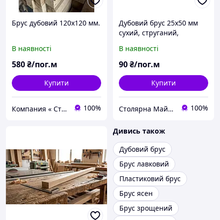
Брус дубовий 120х120 мм.
Дубовий брус 25х50 мм
сухий, струганий,
шліфований
В наявності
В наявності
580
₴/пог.м
90
₴/пог.м
Купити
Купити
100%
100%
Компания « Строй Мастер »
Столярна Майстерня UA
Дивись також
Дубовий брус
Брус лавковий
Пластиковий брус
Брус ясен
Брус зрощений