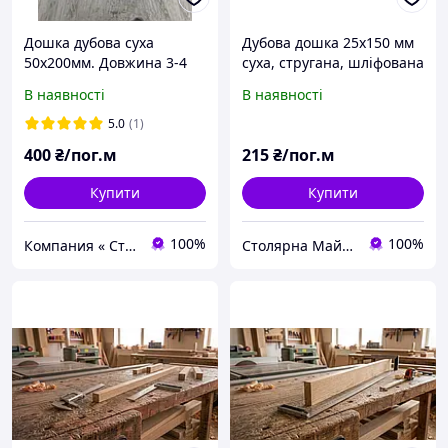
Дошка дубова суха
Дубова дошка 25х150 мм
50х200мм. Довжина 3-4
суха, стругана, шліфована
метри.
В наявності
В наявності
5.0
(1)
400
₴/пог.м
215
₴/пог.м
Купити
Купити
100%
100%
Компания « Строй Мастер »
Столярна Майстерня UA