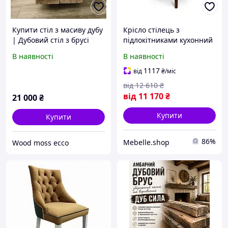
Купити стіл з масиву дубу
Крісло стілець з
| Дубовий стіл з брусі
підлокітниками кухонний
MeBelle NOVIAL 58 х 58 х
В наявності
В наявності
79 см в ресторан, кафе,
бордовий темно-
1117
від
₴
/міс
червоний велюр
від
12 610
₴
від
11 170
₴
21 000
₴
Купити
Купити
86%
Mebelle.shop
Wood moss ecco