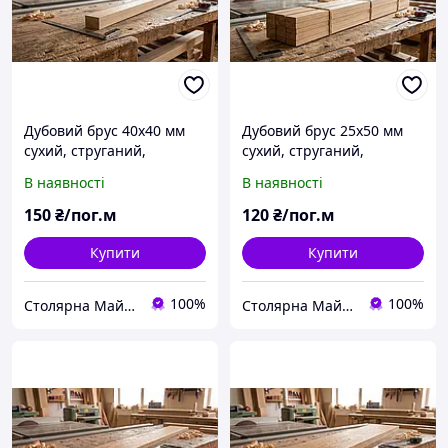
Дубовий брус 40х40 мм
Дубовий брус 25х50 мм
сухий, струганий,
сухий, струганий,
шліфуваний так
шліфуваний так
В наявності
В наявності
150
₴/пог.м
120
₴/пог.м
Купити
Купити
100%
100%
Столярна Майстерня UA
Столярна Майстерня UA