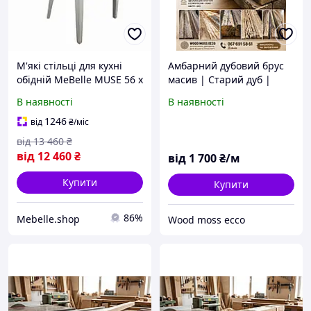
М'які стільці для кухні
Амбарний дубовий брус
обідній MeBelle MUSE 56 х
масив | Старий дуб |
55 х 100 з ґудзиками,
Натуральний дубовий
В наявності
В наявності
зелений + помаранчевий
брус | Великий вибір у
гірчичний велюр
наявності
1246
від
₴
/міс
від
13 460
₴
від
12 460
₴
від
1 700
₴/м
Купити
Купити
86%
Mebelle.shop
Wood moss ecco