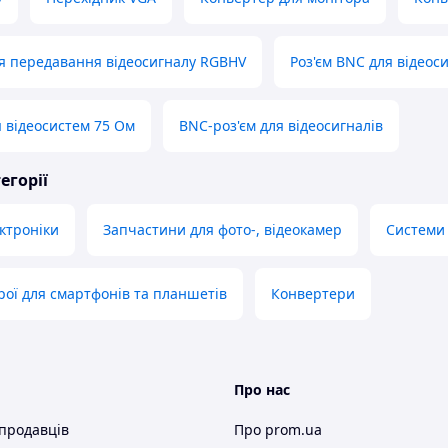
я передавання відеосигналу RGBHV
Роз'єм BNC для відеоси
я відеосистем 75 Ом
BNC-роз'єм для відеосигналів
егорії
ектроніки
Запчастини для фото-, відеокамер
Системи 
рої для смартфонів та планшетів
Конвертери
Про нас
 продавців
Про prom.ua