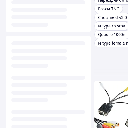
Перехідник bn
Роз'єм TNC
Cnc shield v3.0
N type rp sma
Quadro 1000m
N type female 