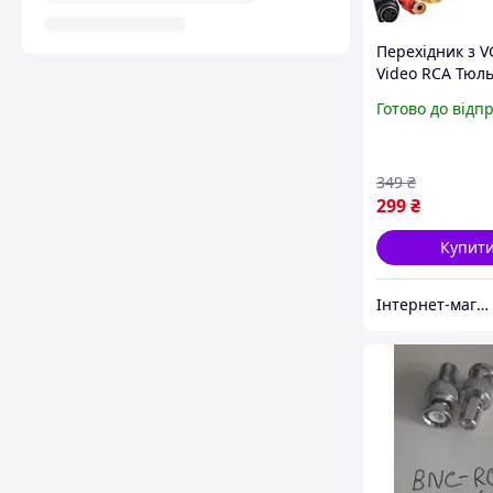
Перехідник з V
Video RCA Тюл
Перетворювач
Готово до відп
Адаптер Кабел
349
₴
299
₴
Купит
Інтернет-магазин DoubleMix