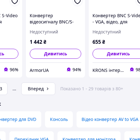
 S-Video
Конвертер
Конвертер BNC S-Vid
я
відеосигналу BNC/S-
- VGA, відео, для
Video в VGA для камер,
монітора
Недоступний
Недоступний
DVD і регістраторів
1 442
₴
655
₴
сь
Дивитись
Дивитись
96%
94%
9
ArmorUA
KRONS інтернет-магазин
3
...
Вперед
Показано 1 - 29 товарів з 80+
ж
нвертер для DVD
Консоль
Відео конвертер AV to VGA
р
Перехідник VGA
Конвертер для монітора
Конв