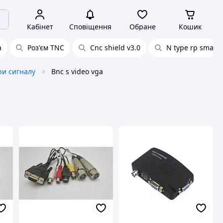
Кабінет
Сповіщення
Обране
Кошик
a
Роз'єм TNC
Cnc shield v3.0
N type rp sma
ри сигналу
Bnc s video vga