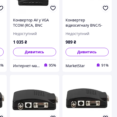
Конвертор AV у VGA
Конвертер
TCOM (RCA, BNC
відеосигналу BNC/S-
composite, S-Video у
Video в VGA для камер,
Недоступний
Недоступний
VGA), 5V
DVD і регістраторів
1 035
₴
989
₴
Дивитись
Дивитись
8%
95%
91%
Интернет-магазин "RADIOMART"
MarketStar