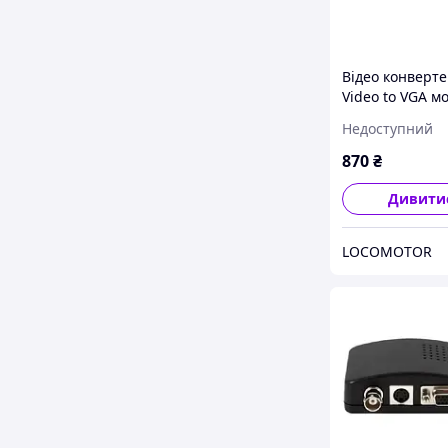
Відео конверте
Video to VGA м
Black (284968)
Недоступний
870
₴
Дивити
LOCOMOTOR