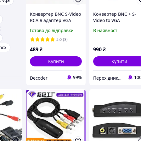
c vga
Конвертер BNC S-Video
Конвертер BNC + S-
RCA в адаптер VGA
Video to VGA
перетворювач відео
Готово до відправки
В наявності
композит сигналу
тюльпан AV на ВЖА для
5.0
(3)
моніторів з VGA входом
mcx
489
₴
990
₴
BNC to
Купити
Купити
99%
10
Decoder
Перехiдники ТМ