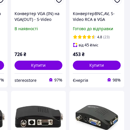
а
Конвертер VGA (IN) на
КонвертерBNC,AV, S-
VGA(OUT) - S-Video
Video RCA в VGA
TV(OUT) - RCA(OUT)
адаптер перетворювач
В наявності
Готово до відправки
відео AV to VGA Adapter
4.8
(23)
45
від
₴
/міс
726
₴
453
₴
Купити
Купити
7%
97%
98%
stereostore
Єнергія