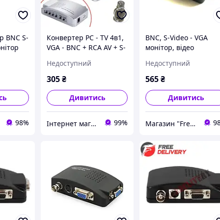
р BNC S-
Конвертер PC - TV 4в1,
BNC, S-Video - VGA
онітор
VGA - BNC + RCA AV + S-
монітор, відео
Video + VGA
конвертер
Недоступний
Недоступний
305
₴
565
₴
сь
Дивитись
Дивитись
98%
99%
9
Інтернет магазин "Горячий Стиль"
Магазин "Freedelivery"