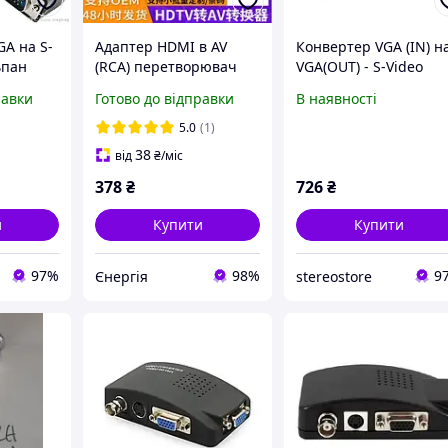
GA на S-
Адаптер HDMI в AV
Конвертер VGA (IN) н
ьпан
(RCA) перетворювач
VGA(OUT) - S-Video
відеосигналу для
TV(IN) - RCA(IN)
равки
Готово до відправки
В наявності
ь
телевізорів, моніторів
та проекторів
5.0
(1)
38
від
₴
/міс
378
₴
726
₴
и
Купити
Купити
97%
98%
9
Єнергія
stereostore