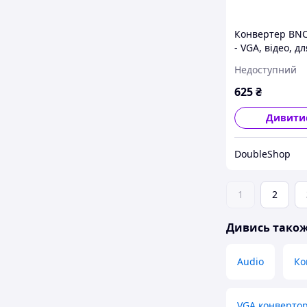
Конвертер BNC
- VGA, відео, дл
монітора
Недоступний
625
₴
Дивити
DoubleShop
1
2
Дивись тако
Audio
Ко
VGA конверто