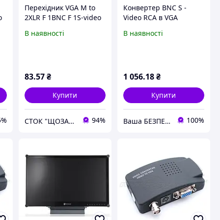
Перехідник VGA M to
Конвертер BNC S -
o
2XLR F 1BNC F 1S-video
Video RCA в VGA
2RCA F
адаптер перетворювач
В наявності
В наявності
83
.57
₴
1 056
.18
₴
Купити
Купити
5%
94%
100%
СТОК "ЩОЗАВГОДНО" якісні товари з Європи
Ваша БЕЗПЕКА