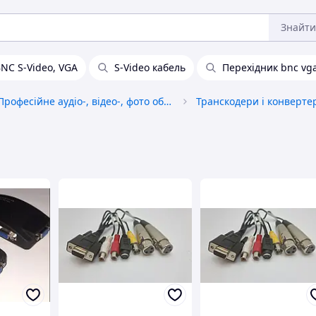
Знайти
NC S-Video, VGA
S-Video кабель
Перехідник bnc vg
Професійне аудіо-, відео-, фото обладнання
Транскодери і конверте