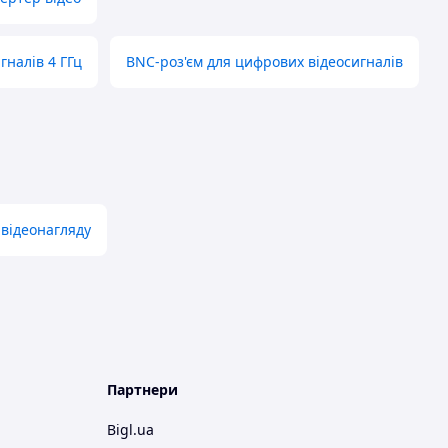
гналів 4 ГГц
BNC-роз'єм для цифрових відеосигналів
відеонагляду
Партнери
Bigl.ua