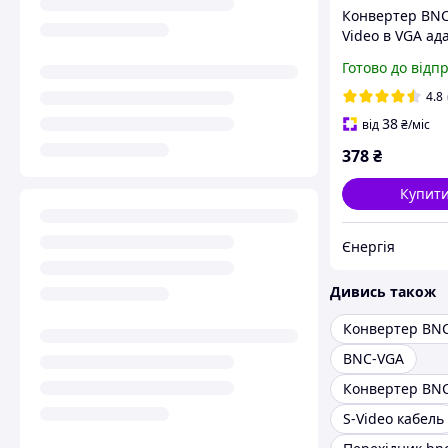
Конвертер BNC
Video в VGA ад
перетворювач 
Готово до відп
BNC, S-Video t
Adapter
4.8
38
від
₴
/міс
378
₴
Купит
Єнергія
Дивись також
Конвертер BN
BNC-VGA
S-Video кабель