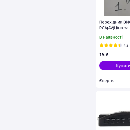
Перехідник BN
RCA(AV)Ціна за
В наявності
4.8
15
₴
Купит
Єнергія