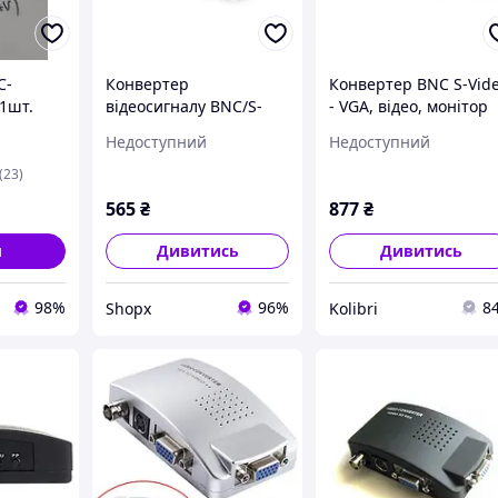
C-
Конвертер
Конвертер BNC S-Vid
 1шт.
відеосигналу BNC/S-
- VGA, відео, монітор
Video в VGA для камер,
kolibri
Недоступний
Недоступний
DVD і регістраторів
(23)
565
₴
877
₴
и
Дивитись
Дивитись
98%
96%
8
Shopx
Kolibri