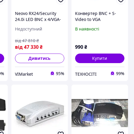
Neovo RX24/Security
Конвертер BNC + S-
24.0i LED BNC x 4/VGA-
Video to VGA
DVI-CVBS-S-VIDEO-
Недоступний
В наявності
HDMI-Spe RX-24-BLACK
(на Замовлення)
від
47 810
₴
від
47 330
₴
990
₴
Дивитись
Купити
0%
95%
99%
VIMarket
ТЕХНОСІТІ