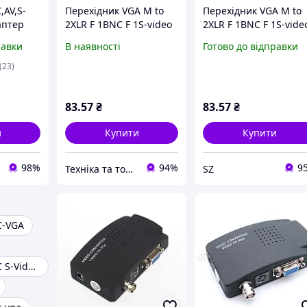
,AV,S-
Перехідник VGA M to
Перехідник VGA M to
аптер
2XLR F 1BNC F 1S-video
2XLR F 1BNC F 1S-vide
відео
2RCA F
2RCA F
равки
В наявності
Готово до відправки
o VGA
(23)
83
.57
₴
83
.57
₴
и
Купити
Купити
98%
94%
9
Техніка та товари з Європи магазин "Щозавгодно"
SZ
C-VGA
Конвертер BNC S-Video, VGA