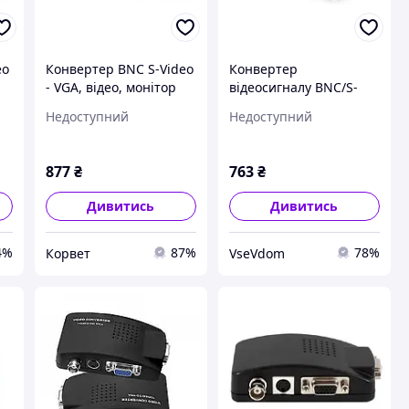
eo
Конвертер BNC S-Video
Конвертер
- VGA, відео, монітор
відеосигналу BNC/S-
corvette
Video в VGA для камер,
Недоступний
Недоступний
DVD і регістраторів
877
₴
763
₴
Дивитись
Дивитись
4%
87%
78%
Корвет
VseVdom