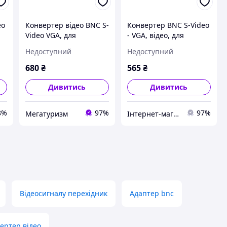
eo
Конвертер відео BNC S-
Конвертер BNC S-Video
Video VGA, для
- VGA, відео, для
монітора
монітора
Недоступний
Недоступний
680
₴
565
₴
Дивитись
Дивитись
8%
97%
97%
Мегатуризм
Інтернет-магазин DobroDIY
Відеосигналу перехідник
Адаптер bnc
ертер відео