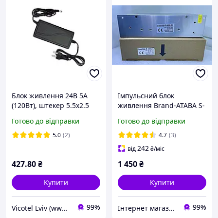
Блок живлення 24В 5А
Імпульсний блок
(120Вт), штекер 5.5х2.5
живлення Brand-ATABA S-
мм
600-24 24В 25А (600Вт)
Готово до відправки
Готово до відправки
перфорований корпус
5.0
(2)
4.7
(3)
242
від
₴
/міс
427
.80
₴
1 450
₴
Купити
Купити
99%
99%
Vicotel Lviv (www.radio-bazar.com)
Інтернет магазин "Техніка"