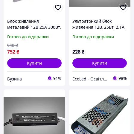
Блок живлення
Ультратонкий блок
металевий 12В 25А 300Вт,
живлення 12В, 25Вт, 2.1А,
3-кан для LED-стрічок
герметичний
Готово до відправки
Готово до відправки
CCTV, UAlectric buzyna
940
₴
752
₴
228
₴
Купити
Купити
91%
98%
Бузина
EcoLed - Освітлення, яке створює затишок та стиль