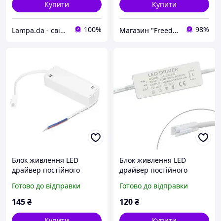
Купити
Купити
100%
98%
Lampa.da - світло для Вас!
Магазин "Freedelivery"
Блок живлення LED
Блок живлення LED
драйвер постійного
драйвер постійного
струму 25-36x1Вт 0.3А
струму 18-25x1Вт 0.3А
Готово до відправки
Готово до відправки
AC220В DC75-135В
AC220В - DC54-87В
145
₴
120
₴
Купити
Купити