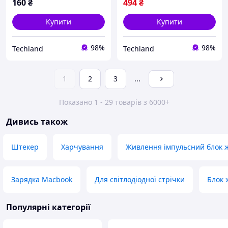
160
₴
494
₴
Купити
Купити
98%
98%
Techland
Techland
1
2
3
...
Показано 1 - 29 товарів з 6000+
Дивись також
Штекер
Харчування
Живлення імпульсний блок 
Зарядка Macbook
Для світлодіодної стрічки
Блок 
Популярні категорії