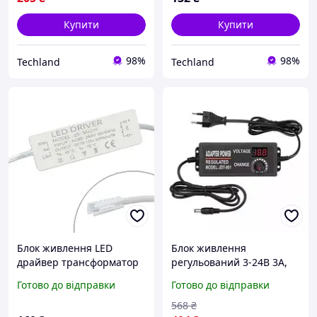
Купити
Купити
98%
98%
Techland
Techland
Блок живлення LED
Блок живлення
драйвер трансформатор
регульований 3-24В 3А,
25-36x1Вт 0.3А, AC85-265В
5.5x2.5мм з вольтметром,
Готово до відправки
Готово до відправки
DC75-135В, 2pin, захист
потужність 72 Вт, захист
від перевантаження
від КЗ
568
₴