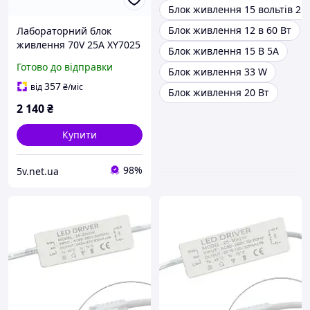
Блок живлення 15 вольтів 2 
Блок живлення 12 в 60 Вт
Лабораторний блок
живлення 70V 25A XY7025
Блок живлення 15 В 5A
MPPT зарядний пристрій
Готово до відправки
Блок живлення 33 W
DC/DC знижувальний
перетворювач 1750 Вт
357
від
₴
/міс
Блок живлення 20 Вт
2 140
₴
Купити
98%
5v.net.ua