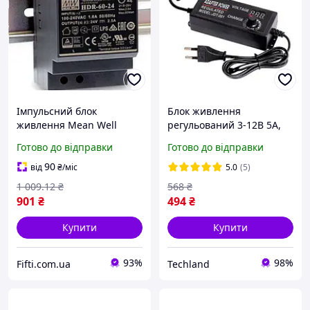
Імпульсний блок
Блок живлення
живлення Mean Well
регульований 3-12В 5А,
HDR-60-24 24В 2.5А на
5.5x2.5мм з вольтметром,
Готово до відправки
Готово до відправки
DIN рейку 60Вт захист від
60 Вт, захист від КЗ та
перевантаження і
перегріву
90
від
₴
/міс
5.0
(5)
короткого замикання
1 009
.12
₴
568
₴
901
₴
494
₴
Купити
Купити
93%
98%
Fifti.com.ua
Techland