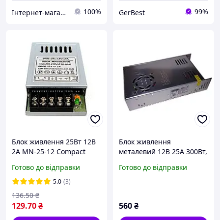
100%
99%
Інтернет-магазин "LED-house"
GerBest
Блок живлення 25Вт 12В
Блок живлення
2А MN-25-12 Compact
металевий 12В 25А 300Вт,
(25W 12V 2А) 78×48×20мм
3-кан для LED-стрічок
Готово до відправки
Готово до відправки
для світлодіодної LED
CCTV, UAlectric
стрічки, модулів, лінійок
5.0
(3)
136
.50
₴
129
.70
₴
560
₴