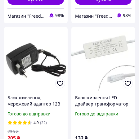
98%
98%
Магазин "Freedelivery"
Магазин "Freedelivery"
Блок живлення,
Блок живлення LED
мережевий адаптер 12В
драйвер трансформатор
3А, 5.5x2.1мм 5.5x2.5мм
18-25x1Вт 0.3А, AC85-265В
Готово до відправки
Готово до відправки
CCTV Arduino, потужність
DC54-87В, 2pin, захист від
36Вт, довжина кабелю 1м
перевантаження
4.9
(22)
236
₴
205
₴
132
₴