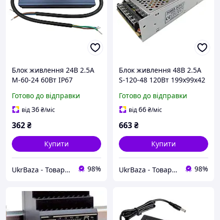
Блок живлення 24В 2.5А
Блок живлення 48В 2.5А
M-60-24 60Вт IP67
S-120-48 120Вт 199x99x42
152x43x21 мм
мм
Готово до відправки
Готово до відправки
36
66
від
₴
/міс
від
₴
/міс
362
₴
663
₴
Купити
Купити
98%
98%
UkrBaza - Товари для дому дозвілля та відпочинку
UkrBaza - Товари для дому дозвілля та відпочинку