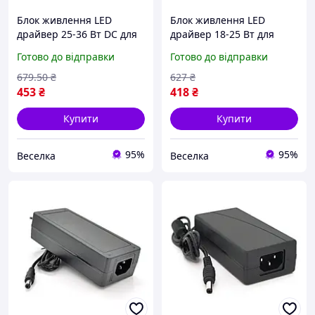
Блок живлення LED
Блок живлення LED
драйвер 25-36 Вт DC для
драйвер 18-25 Вт для
світлодіодів із захистом і
світлодіодних стрічок і
Готово до відправки
Готово до відправки
входом 85-265 В FLAME
матриць із захистом від
перенапруги FLAME
679
.50
₴
627
₴
453
₴
418
₴
Купити
Купити
95%
95%
Веселка
Веселка