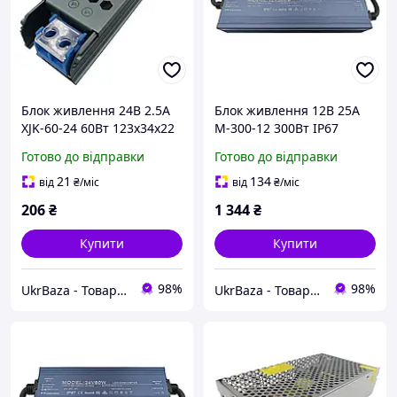
Блок живлення 24В 2.5А
Блок живлення 12В 25А
XJK-60-24 60Вт 123x34x22
M-300-12 300Вт IP67
мм
235x74x35 мм
Готово до відправки
Готово до відправки
21
134
від
₴
/міс
від
₴
/міс
206
₴
1 344
₴
Купити
Купити
98%
98%
UkrBaza - Товари для дому дозвілля та відпочинку
UkrBaza - Товари для дому дозвілля та відпочинку