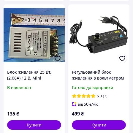
Блок живлення 25 Вт,
Регульований блок
(2,08А) 12 В. Mini
живлення з вольтметром
24В 2.5 A, 60Вт
В наявності
Готово до відправки
5.0
(7)
50
від
₴
/міс
135
₴
499
₴
Купити
Купити