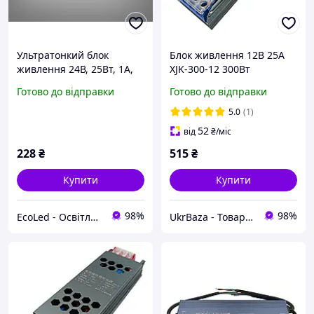
Ультратонкий блок
Блок живлення 12В 25А
живлення 24В, 25Вт, 1А,
XJK-300-12 300Вт
герметичний
188x60x28 мм
Готово до відправки
Готово до відправки
5.0
(1)
52
від
₴
/міс
228
₴
515
₴
Купити
Купити
98%
98%
EcoLed - Освітлення, яке створює затишок та стиль
UkrBaza - Товари для дому дозвілля та відпочинку