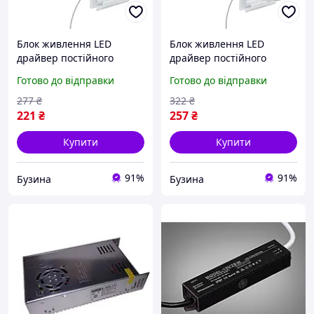
Блок живлення LED
Блок живлення LED
драйвер постійного
драйвер постійного
струму 18-25x1Вт 0.3А
струму 25-36x1Вт 0.3А
Готово до відправки
Готово до відправки
AC220В - DC54-87В buzyna
AC220В DC75-135В buzyna
277
₴
322
₴
221
₴
257
₴
Купити
Купити
91%
91%
Бузина
Бузина