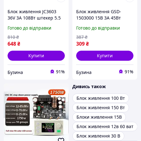
Блок живлення JC3603
Блок живлення GSD-
36V 3А 108Вт штекер 5.5
1503000 15В 3А 45Вт
2.5 каб. харчування
штекер 5.5 2.5 шнур
Готово до відправки
Готово до відправки
mayak
живлення довжина 1 10м
buzyna
810
₴
387
₴
648
₴
309
₴
Купити
Купити
91%
91%
Бузина
Бузина
Дивись також
Блок живлення 100 Вт
Блок живлення 150 Вт
Блоки живлення 15В
Блок живлення 12в 60 ват
Блок живлення 30 В