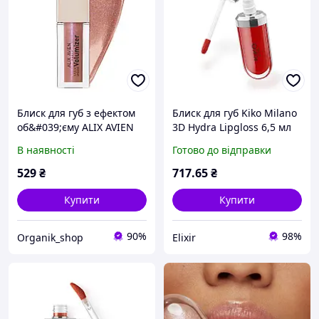
Блиск для губ з ефектом
Блиск для губ Kiko Milano
об&#039;єму ALIX AVIEN
3D Hydra Lipgloss 6,5 мл
215 Shimmering Mauve,
В наявності
Готово до відправки
3,5 мл
529
₴
717
.65
₴
Купити
Купити
90%
98%
Organik_shop
Elixir