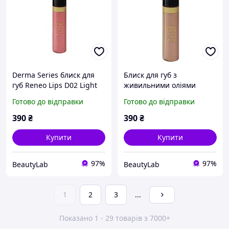
Derma Series блиск для
Блиск для губ з
губ Reneo Lips D02 Light
живильними оліями
coral глянцевий, 7 мл
Derma Series Reneo Lips
Готово до відправки
Готово до відправки
D03 Siena глянцевий, 7
мл
390
₴
390
₴
Купити
Купити
97%
97%
BeautyLab
BeautyLab
1
2
3
...
Показано 1 - 29 товарів з 7000+