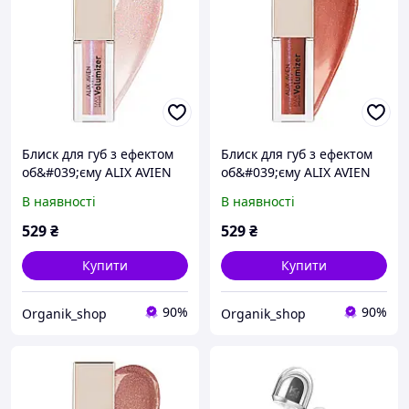
Блиск для губ з ефектом
Блиск для губ з ефектом
об&#039;єму ALIX AVIEN
об&#039;єму ALIX AVIEN
207 Rosy Violet, 3,5 мл
219 Foxy Red, 3,5 мл
В наявності
В наявності
529
₴
529
₴
Купити
Купити
90%
90%
Organik_shop
Organik_shop