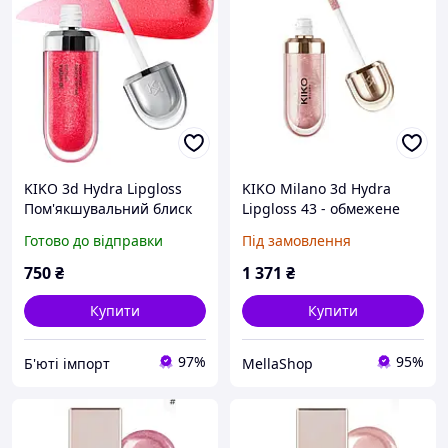
KIKO 3d Hydra Lipgloss
KIKO Milano 3d Hydra
Пом'якшувальний блиск
Lipgloss 43 - обмежене
для губ 12 Pearly Amaryllis
видання | Зволожуючий
Готово до відправки
Під замовлення
Red
блиск для губ із ефектом
3d
750
₴
1 371
₴
Купити
Купити
97%
95%
Б'юті імпорт
MellaShop