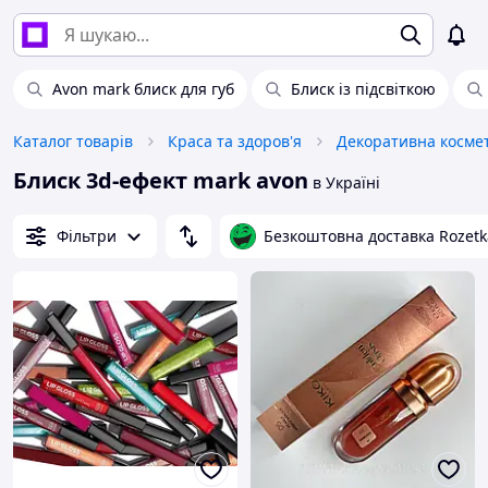
Avon mark блиск для губ
Блиск із підсвіткою
Каталог товарів
Краса та здоров'я
Декоративна косме
Блиск 3d-ефект mark avon
в Україні
Фільтри
Безкоштовна доставка Rozetk