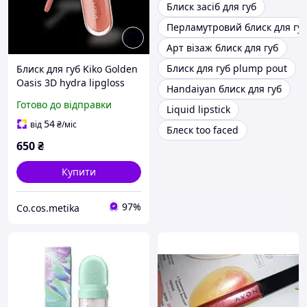
Блиск засіб для губ
Перламутровий блиск для гу
Арт візаж блиск для губ
Блиск для губ plump pout
Блиск для губ Kiko Golden
Oasis 3D hydra lipgloss
Handaiyan блиск для губ
Готово до відправки
Liquid lipstick
54
від
₴
/міс
Блеск too faced
650
₴
Купити
97%
Co.cos.metika