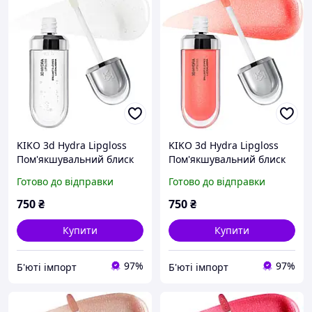
KIKO 3d Hydra Lipgloss
KIKO 3d Hydra Lipgloss
Пом'якшувальний блиск
Пом'якшувальний блиск
для губ 01 Clear
для губ 09 Soft Coral
Готово до відправки
Готово до відправки
750
₴
750
₴
Купити
Купити
97%
97%
Б'юті імпорт
Б'юті імпорт