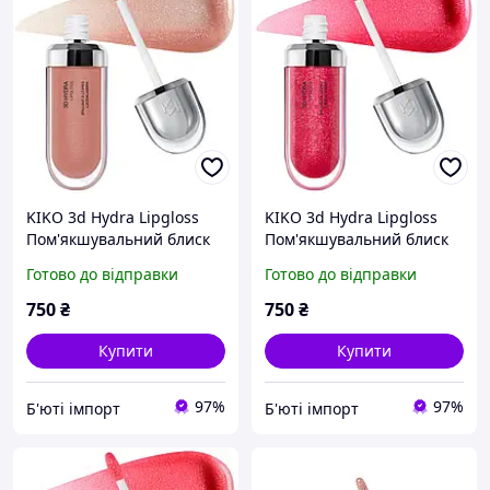
KIKO 3d Hydra Lipgloss
KIKO 3d Hydra Lipgloss
Пом'якшувальний блиск
Пом'якшувальний блиск
для губ 20 Chestnut
для губ 10 Sparkling
Готово до відправки
Готово до відправки
Strawberry
750
₴
750
₴
Купити
Купити
97%
97%
Б'юті імпорт
Б'юті імпорт