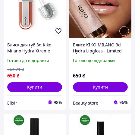
Блиск для губ 3d Kiko
Блиск KIKO MILANO 3d
Milano Hydra Xtreme
Hydra Lipgloss - Limited
Lipgloss 6 мл 05 Catch Me
Edition 41
Готово до відправки
Готово до відправки
Cupid
764
.71
₴
650
₴
650
₴
Купити
Купити
98%
96%
Elixir
Beauty store