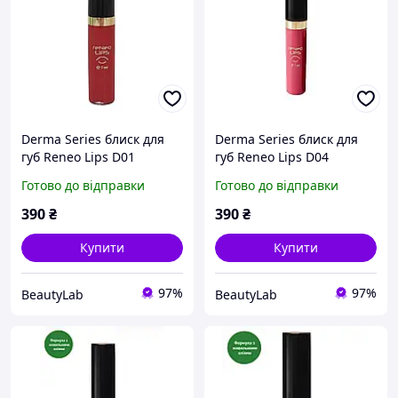
Derma Series блиск для
Derma Series блиск для
губ Reneo Lips D01
губ Reneo Lips D04
глянцевий , 7 мл
Vermilion , глянцевий, 7
Готово до відправки
Готово до відправки
мл
390
₴
390
₴
Купити
Купити
97%
97%
BeautyLab
BeautyLab