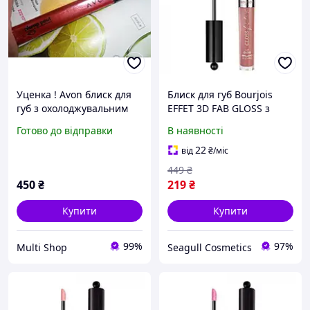
Уценка ! Avon блиск для
Блиск для губ Bourjois
губ з охолоджувальним
EFFET 3D FAB GLOSS з
ефектом збільшення
ефектом бальзаму №05,
Готово до відправки
В наявності
об'єму, відтінок Rose
3.5 мл (3616301182450)
Pucker, 7 мл Пелюстка
22
від
₴
/міс
троянди
449
₴
450
₴
219
₴
Купити
Купити
99%
97%
Multi Shop
Seagull Cosmetics