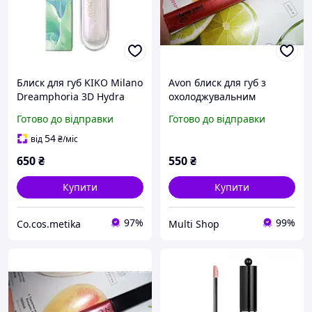
Блиск для губ KIKO Milano
Avon блиск для губ з
Dreamphoria 3D Hydra
охолоджувальним
Limited Edition
ефектом збільшення
Готово до відправки
Готово до відправки
об'єму, відтінок Rose
Pucker, 7 мл Пелюстка
54
від
₴
/міс
троянди
650
₴
550
₴
Купити
Купити
97%
99%
Co.cos.metika
Multi Shop