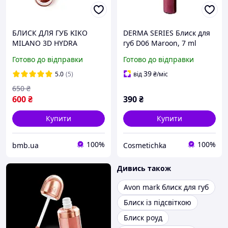
БЛИСК ДЛЯ ГУБ KIKO
DERMA SERIES Блиск для
MILANO 3D HYDRA
губ D06 Maroon, 7 ml
LIPGLOSS 44
Готово до відправки
Готово до відправки
39
5.0
(5)
від
₴
/міс
650
₴
600
₴
390
₴
Купити
Купити
100%
100%
bmb.ua
Cosmetichka
Дивись також
Avon mark блиск для губ
Блиск із підсвіткою
Блиск роуд