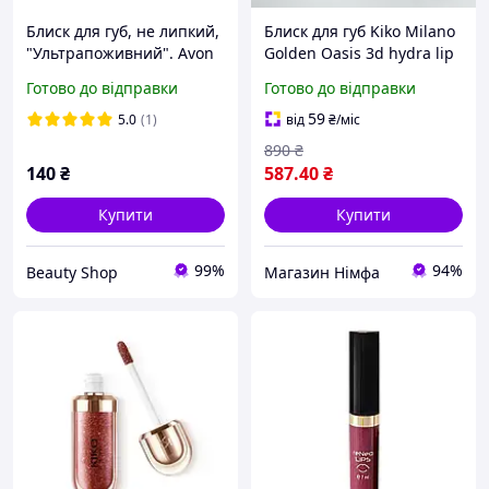
Блиск для губ, не липкий,
Блиск для губ Kiko Milano
"Ультрапоживний". Avon
Golden Oasis 3d hydra lip
Ultra Colour Lip Gloss 7
gloss блиск для губ 3d з
Готово до відправки
Готово до відправки
мл, відтінки на вибір
ефектом сяйва 05 Pearly
Warm Mauve
59
5.0
(1)
від
₴
/міс
890
₴
140
₴
587
.40
₴
Купити
Купити
99%
94%
Beauty Shop
Магазин Німфа