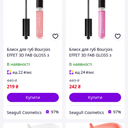
Блиск для губ Bourjois
Блиск для губ Bourjois
EFFET 3D FAB GLOSS з
EFFET 3D FAB GLOSS з
ефектом бальзаму №11,
ефектом бальзаму №12,
В наявності
В наявності
3.5 мл (3616305556417)
3.5 мл (3616305500816)
22
24
від
₴
/міс
від
₴
/міс
449
₴
449
₴
219
₴
242
₴
Купити
Купити
97%
97%
Seagull Cosmetics
Seagull Cosmetics