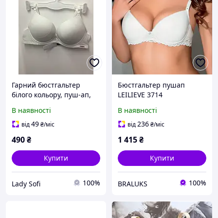
Гарний бюстгальтер
Бюстгальтер пушап
білого кольору, пуш-ап,
LEILIEVE 3714
розмір 75В
В наявності
В наявності
49
236
від
₴
/міс
від
₴
/міс
490
₴
1 415
₴
Купити
Купити
100%
100%
Lady Sofi
BRALUKS