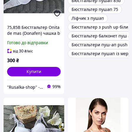
Бюстгальтер пушап 85b
Бюстгальтер пушап 75
Ліфчик з пушап
Бюстгальтер з push up білий
75,85В Бюстгальтер Onita
de mas (Donafen) чашка b
Бюстгальтер балконет пуш а
push-up ліфчик гладкий
Готово до відправки
Бюстгальтери пуш-ап push u
пуш-ап 2 розмір грудей
білий
30
від
₴
/міс
Бюстгальтери пушап із мер
300
₴
Купити
99%
"Rusalka-shop" - інтернет магазин спідньої жіночої білизни