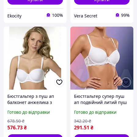
100%
99%
Ekocity
Vera Secret
Бюстгальтер з пуш ап
Бюстгальтер супер пуш
балконет анжелика з
ап подвійний литий пуш
щільними формованими
ап неповний В Biweier
Готово до відправки
Готово до відправки
чашечками Biwieir білий
білий (1586Б)
(3189)
678
.50
₴
342
.20
₴
576
.73
₴
291
.51
₴