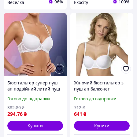
96%
100%
Веселка
Ekocity
Бюстгальтер супер пуш
Жіночий бюстгальтер з
ап подвійний литий пуш
пуш ап балконет
ап неповний В Biweier
анжелика з щільними
Готово до відправки
Готово до відправки
білий (1586Б)
формованими
чашечками Biwieir білий
382
.80
₴
712
₴
(3189)
294
.76
₴
641
₴
Купити
Купити