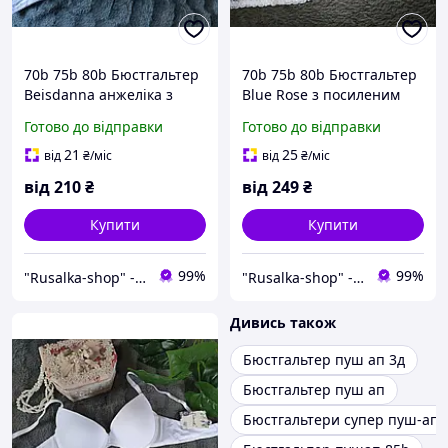
70b 75b 80b Бюстгальтер
70b 75b 80b Бюстгальтер
Beisdanna анжеліка з
Blue Rose з посиленим
пуш-ап корректором
подвійним пуш-ап ліфчик
Готово до відправки
Готово до відправки
ліфчик 2 другий розмір
чашка b для маленьких
грудей з push-up гладкий
грудей 2 розмір супер
21
25
від
₴
/міс
від
₴
/міс
чашка b білий
push-up білий
від
210
₴
від
249
₴
Купити
Купити
99%
99%
"Rusalka-shop" - інтернет магазин спідньої жіночої білизни
"Rusalka-shop" - інтернет магазин спідньої жіночої білизни
Дивись також
Бюстгальтер пуш ап 3д
Бюстгальтер пуш ап
Бюстгальтери супер пуш-ап