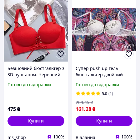
Безшовний бюстгальтер з
Супер push up гель
3D пуш-апом. Червоний
бюстгальтер двойний
(на розмір 75 B)
литий пуш ап (на 1-1,5
Готово до відправки
Готово до відправки
розмір) формований 6657
Donafen
5.0
(1)
209
.45
₴
475
₴
161
.28
₴
Купити
Купити
100%
100%
ms_shop
Віаланна