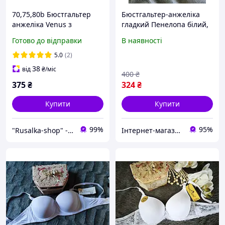
70,75,80b Бюстгальтер
Бюстгальтер-анжеліка
анжеліка Venus з
гладкий Пенелопа білий,
подвійним пуш-ап чашка
чашка В анжеліка
Готово до відправки
В наявності
b ліфчик балконет супер
ПОДВІЙНИЙ ПУШ АП 2см
посилений push-up 2
5.0
(2)
розмір грудей білий 0705
38
від
₴
/міс
400
₴
375
₴
324
₴
Купити
Купити
99%
95%
"Rusalka-shop" - інтернет магазин спідньої жіночої білизни
Інтернет-магазин товарів для дому "The Rechi"