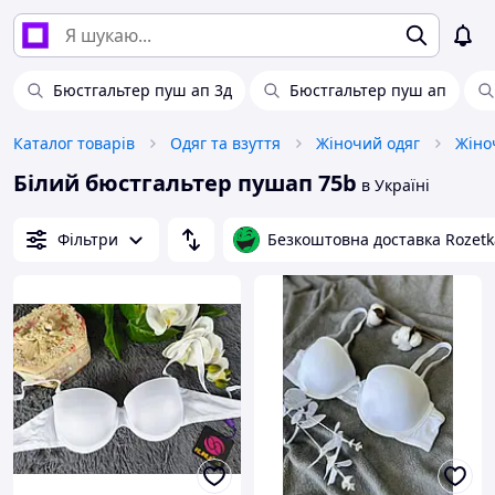
Бюстгальтер пуш ап 3д
Бюстгальтер пуш ап
Каталог товарів
Одяг та взуття
Жіночий одяг
Жіно
Білий бюстгальтер пушап 75b
в Україні
Фільтри
Безкоштовна доставка Rozetk