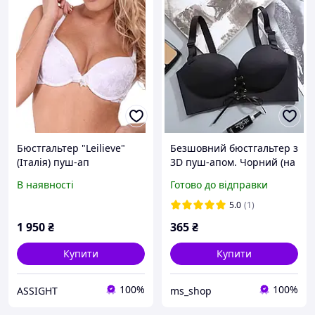
Бюстгальтер "Leilieve"
Безшовний бюстгальтер з
(Італія) пуш-ап
3D пуш-апом. Чорний (на
розмір 75 B)
В наявності
Готово до відправки
5.0
(1)
1 950
₴
365
₴
Купити
Купити
100%
100%
ASSIGHT
ms_shop