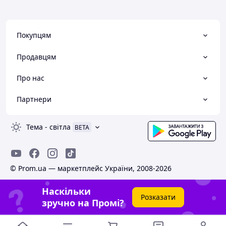
Покупцям
Продавцям
Про нас
Партнери
Тема
-
світла
BETA
© Prom.ua — маркетплейс України, 2008-2026
Наскільки
Розказати
зручно на Промі?