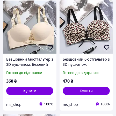
Безшовний бюстгальтер з
Безшовний бюстгальтер з
3D пуш-апом. Бежевий
3D пуш-апом.
(на розмір 75 B)
Леопардовий принт (на
Готово до відправки
Готово до відправки
розмір 75 B)
360
₴
470
₴
Купити
Купити
100%
100%
ms_shop
ms_shop