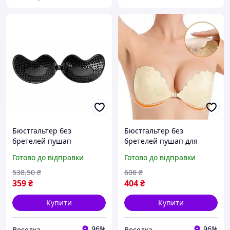
Бюстгальтер без
Бюстгальтер без
бретелей пушап
бретелей пушап для
гіпоалергенний для
вечірніх платтів і
Готово до відправки
Готово до відправки
вечірніх виходів і
відкритих плечей
особливих випадків
економний
538
.50
₴
606
₴
FLAME
багаторазовий FLAME
359
₴
404
₴
Купити
Купити
96%
96%
Веселка
Веселка