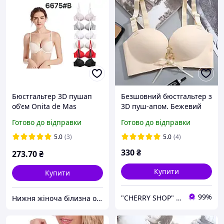
Бюстгальтер 3D пушап
Безшовний бюстгальтер з
об'єм Onita de Mas
3D пуш-апом. Бежевий
(Donafen)
(на розмір 75 B)
Готово до відправки
Готово до відправки
5.0
(3)
5.0
(4)
330
₴
273
.70
₴
Купити
Купити
99%
"CHERRY SHOP" Косметика, жіночий одяг та аксесуари
Нижня жіноча білизна оптом Anfen, Donafen, Diorella, білизна для годування!