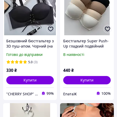
Безшовний бюстгальтер з
Бюстгальтер Super Push-
3D пуш-апом. Чорний (на
Up гладкий подвійний
розмір 75 B)
пуш ап чашка A та В 75-
Готово до відправки
В наявності
85 базовий ліф
5.0
(3)
330
₴
440
₴
Купити
Купити
99%
100%
"CHERRY SHOP" Косметика, жіночий одяг та аксесуари
ЕпатаЖ