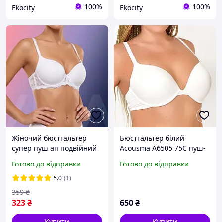
100%
100%
Ekocity
Ekocity
Жіночий бюстгальтер
Бюстгальтер білий
супер пуш ап подвійний
Acousma A6505 75C пуш-
литий пуш ап неповний В
ап базовий гладкий
Готово до відправки
Готово до відправки
Biweier білий (1586Б)
5.0
(1)
359
₴
323
₴
650
₴
Купити
Купити