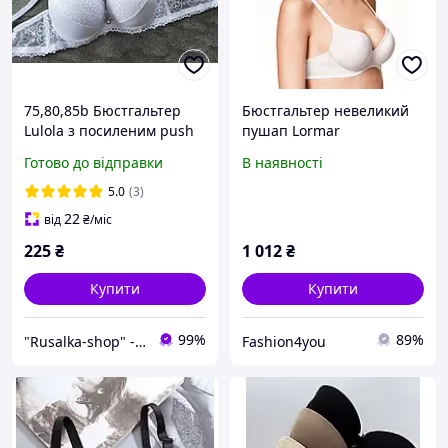
75,80,85b Бюстгальтер
Бюстгальтер невеликий
Lulola з посиленим push
пушап Lormar
up пуш-ап чашка 2
ExtraPlunge 11907 Bianco
Готово до відправки
В наявності
другий розмір
75B Білий
мереживний ліфчик
5.0
(3)
супер подвійним чашка b
22
від
₴
/міс
білий
225
₴
1 012
₴
Купити
Купити
99%
89%
"Rusalka-shop" - інтернет магазин спідньої жіночої білизни
Fashion4you