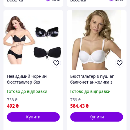
Невидимий чорний
Бюстгальтер з пуш ап
бюстгальтер без
балконет анжелика з
бретельок пушап чашка
щільними формованими
Готово до відправки
Готово до відправки
C для декольте та
чашечками Biwieir білий
відкритих вбрань FLAME
(3189)
738
₴
759
₴
492
₴
584
.43
₴
Купити
Купити