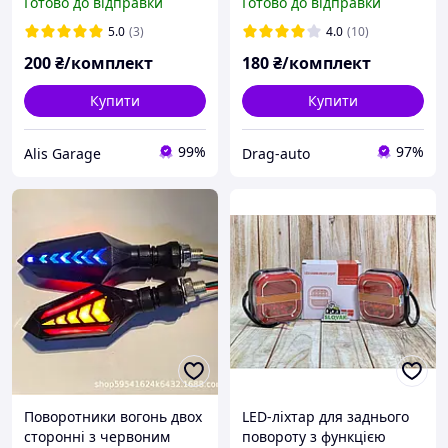
Готово до відправки
Готово до відправки
квадроцикл,
2-шт)
електровелосипед LED
5.0
(3)
4.0
(10)
ДИНАМІЧНІ (2шт.)
200
₴/комплект
180
₴/комплект
Купити
Купити
99%
97%
Alis Garage
Drag-auto
Поворотники вогонь двох
LED-ліхтар для заднього
сторонні з червоним
повороту з функцією