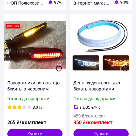
97%
94%
ФОП Полюхович Л.Г.
Інтернет-магазин "Подарунок для всіх"
Поворотники вогонь, що
Денні ходові вогні дхо
біжить, з червоним
біжать поворотами
габаритом на мотоцикл,
Смужки по 45см кожна
Готово до відправки
Готово до відправки
мопед, скутер,
для зовнішньої установки
квадроцикл LED
на фари дені огні
35
3.0
(2)
від
₴
/міс
ДИНАМІЧНІ комплект
450
₴/комплект
265
₴/комплект
350
₴/комплект
Купити
Купити