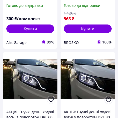
габаритом на мотоцикл,
вогню, що біжить, IP67
Готово до відправки
Готово до відправки
мопед, скутер,
12-36V розміри
квадроцикл LED
110x110x40 мм
1 126
₴
ДИНАМІЧНІ (2шт.)
300
₴/комплект
563
₴
Купити
Купити
99%
100%
Alis Garage
BROSKO
АКЦІЯ! Гнучкі денні ходові
АКЦІЯ! Гнучкі денні ходові
вогні з поворотом DRL 60
вогні з поворотом DRL 30