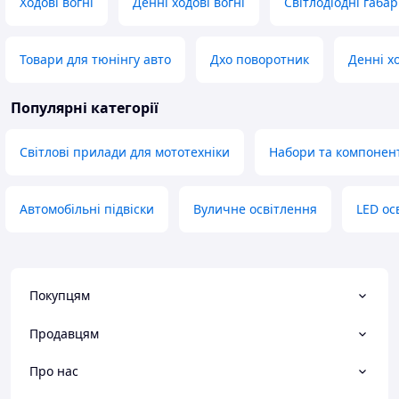
Ходові вогні
Денні ходові вогні
Світлодіодні габа
Товари для тюнінгу авто
Дхо поворотник
Денні х
Популярні категорії
Світлові прилади для мототехніки
Набори та компонент
Автомобільні підвіски
Вуличне освітлення
LED ос
Покупцям
Продавцям
Про нас