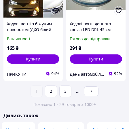
Ходові вогні з біжучим
Ходові вогні денного
поворотом (ДХО білий
світла LED DRL 45 см
набірної + біжить жовтий)
"війка" з функці. указ.
В наявності
Готово до відправки
2шт по 30см в
повороту (біжить)
термоусадке плоскі на
165
₴
291
₴
Купити
Купити
94%
92%
ПРИКУПИ
День автомобіліста
1
2
3
...
Показано 1 - 29 товарів з 1000+
Дивись також