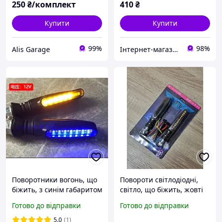
250
₴/комплект
410
₴
Купити
Купити
99%
98%
Alis Garage
Інтернет-магазин Електроніки
Поворотники вогонь, що
Повороти світлодіодні,
біжить, з синім габаритом
світло, що біжить, жовті
на мотоцикл, мопед,
вогні, 12 вольтів
Готово до відправки
Готово до відправки
скутер, квадроцикл LED
ДИНАМІЧНІ (2шт.)
5.0
(1)