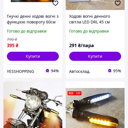
Гнучкі денні ходові вогні з
Ходові вогні денного
функцією повороту 60см
світла LED DRL 45 см
ДХО з поворотом, що
"війка" з функці. указ.
Готово до відправки
Готово до відправки
біжить Ходові вогні на
повороту (біжить)
авто
790
₴
395
₴
291
₴/пара
Купити
Купити
94%
95%
YESSHOPPING
Автосклад.