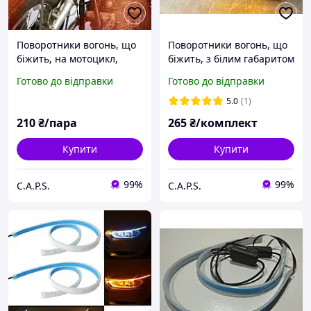
Поворотники вогонь, що
Поворотники вогонь, що
біжить, на мотоцикл,
біжить, з білим габаритом
мопед, скутер,
на мотоцикл, мопед,
Готово до відправки
Готово до відправки
квадроцикл,
скутер, квадроцикл LED
електровелосипед Led
ДИНАМІЧНІ комплект
5.0
(1)
ДИНАМІЧНІ (пара)
210
₴/пара
265
₴/комплект
чорного кольру
Купити
Купити
99%
99%
C.A.P.S.
C.A.P.S.