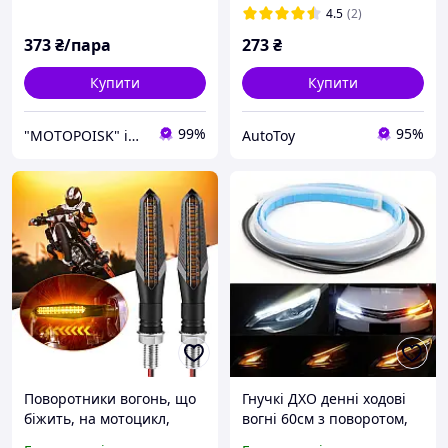
4.5
(2)
373
₴/пара
273
₴
Купити
Купити
99%
95%
"MOTOPOISK" інтернет-магазин мотозапчастин та аксесуарів
AutoToy
Поворотники вогонь, що
Гнучкі ДХО денні ходові
біжить, на мотоцикл,
вогні 60см з поворотом,
мопед, скутер,
що біжить 12v (комплект