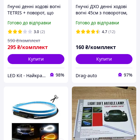
Гнучкі денні ходові вогні
Гнучкі ДХО денні ходові
TETRIS + поворот, що
вогні 45см з поворотом,
біжить, 2шт по 60см.
що біжить 12v (комплект
Готово до відправки
Готово до відправки
(колір білий, жовтий)
2-шт)
3.0
(2)
4.7
(12)
590
₴/комплект
295
₴/комплект
160
₴/комплект
Купити
Купити
98%
97%
LED Kit - Найкращі рішення для Вашого авто!
Drag-auto