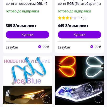
вогні з поворотом DRL 45
вогні RGB (багатобарвні) з
см Ходові вогні 2 в 1
біжучим поворотом DRL
Готово до відправки
Готово до відправки
60см Ходові вогні 2 в 1
3.7
(3)
309
₴/комплект
449
₴/комплект
Купити
Купити
99%
99%
EasyCar
EasyCar