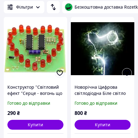
Фільтри
Безкоштовна доставка Rozetk
Конструктор "Світловий
Новорічна Цифрова
ефект "Серце - вогонь що
світлодіодна Біле світло
біжить" K203.1"
вологозахищена стрічка
Готово до відправки
Готово до відправки
Вогничі вогні, що біжить
хвиля, що біжить світло
290
₴
800
₴
Купити
Купити