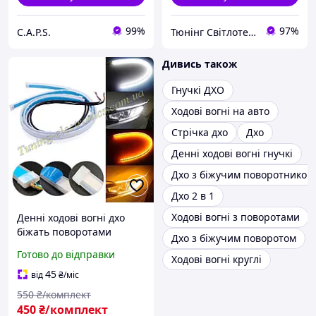
99%
97%
C.A.P.S.
Тюнінг Світлотехніка Інтернет-Магазин
Дивись також
Гнучкі ДХО
Ходові вогні на авто
Стрічка дхо
Дхо
Денні ходові вогні гнучкі
Дхо з біжучим поворотником
Дхо 2 в 1
Ходові вогні з поворотами
Денні ходові вогні дхо
біжать поворотами
Дхо з біжучим поворотом
Смужки по 60см кожна
Готово до відправки
Ходові вогні круглі
для зовнішньої установки
на фари дені огні
45
від
₴
/міс
550
₴/комплект
450
₴/комплект