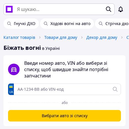
Гнучкі ДХО
Ходові вогні на авто
Стрічка дхо
Каталог товарів
Товари для дому
Декор для дому
С
Біжать вогні
в Україні
Введи номер авто, VIN або вибери зі
списку, щоб швидше знайти потрібні
запчастини
UA
або
Вибрати авто зі списку