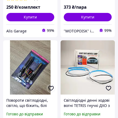
250
₴/комплект
373
₴/пара
Купити
Купити
99%
99%
Alis Garage
"MOTOPOISK" інтернет-магазин мотозапчастин та аксесуарів
Повороти світлодіодні,
Світлодіодні денні ходові
світло, що біжить, білі
вогні TETRIS гнучкі ДХО з
вогні, 12 вольтів
поворотом, що біжить
Готово до відправки
Готово до відправки
60см (к-т 2шт.)