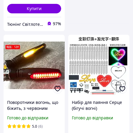
Купити
97%
Тюнінг Світлотехніка Інтернет-Магазин
Поворотники вогонь, що
Набір для паяння Серце
біжить, з червоним
(бігучі вогні)
габаритом на мотоцикл,
Готово до відправки
Готово до відправки
мопед, скутер,
квадроцикл LED
5.0
(6)
ДИНАМІЧНІ (2шт.)