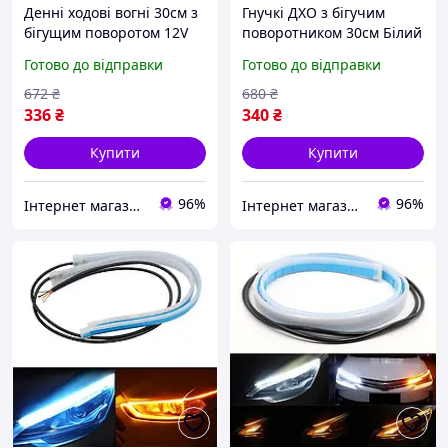
Денні ходові вогні 30см з
Гнучкі ДХО з бігучим
бігущим поворотом 12V
поворотником 30см Білий
Білий плавний і бігущий
і бігучий Жовтий, Денні
Готово до відправки
Готово до відправки
Жовтий, Гнучкий дхо на
ходові вогні універсальні
авто
672
₴
680
₴
336
₴
340
₴
Купити
Купити
96%
96%
Інтернет магазин WOWShop
Інтернет магазин WOWShop