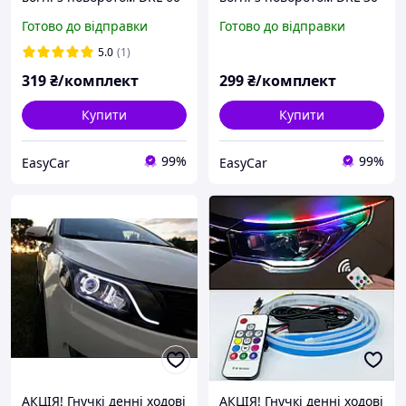
см Ходові вогні 2 в 1
см Ходові вогні 2 в 1
Готово до відправки
Готово до відправки
5.0
(1)
319
₴/комплект
299
₴/комплект
Купити
Купити
99%
99%
EasyCar
EasyCar
АКЦІЯ! Гнучкі денні ходові
АКЦІЯ! Гнучкі денні ходові