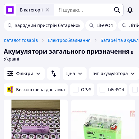
В категорії
Зарядний пристрій батарейок
LiFePO4
Літі
Каталог товарів
Електрообладнання
Батареї та акуму
Акумулятори загального призначення
в
Україні
Фільтри
Ціна
Тип акумулятора
Безкоштовна доставка
OPzS
LiFePO4