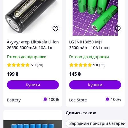
Акумулятор LiitoKala Li-ion
LG INR18650-MJ1
26650 5000mAh 10A, Lii-
3500mAh - 10A Li-ion
50A
акумулятор
Готово до відправки
Готово до відправки
5.0
(20)
5.0
(35)
199
₴
145
₴
Купити
Купити
100%
100%
Battery
Lee Store
Дивись також
Зарядний пристрій батарейо