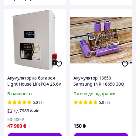
Акумуляторна батарея
Акумулятор 18650
Light House LiFePO4 25.6V
Samsung INR 18650 30Q
320Ah W 8 kWh
3000 mAh, 3,7В, 15A (30A).
В наявності
Готово до відправки
Li-Ion, Високострумовий
5.0
(8)
5.0
(6)
7983
від
₴
/міс
50 400
₴
47 900
₴
150
₴