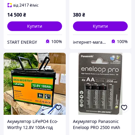
Bluethooth блютуз
2417
від
₴
/міс
14 500
₴
380
₴
Купити
Купити
100%
100%
START ENERGY
інтернет-магазин Alpha Power
Акумулятор LiFePO4 Eco-
Акумулятор Panasonic
Worthy 12.8V 100А·год
Eneloop PRO 2500 mAh
1280 Wh з Bluetooth |
АА, ціна за 4 штуки