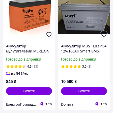
Акумулятор
Акумулятор MUST LiFePO4
мультигелевий MERLION
12V/100AH Smart BMS,
12V 9 Ah PREMIUM
Bluetooth
Готово до відправки
Готово до відправки
GP1290F2 AGM (батарея
для ДБЖ)
4.9
(15)
5.0
(3)
84
від
₴
/міс
845
₴
10 500
₴
Купити
Купити
97%
97%
ЕлектроПриладТехСервіс
Domira