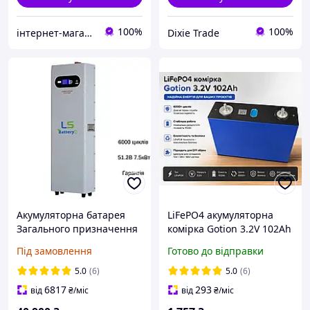
100%
100%
інтернет-магазин Alpha Power
Dixie Trade
Акумуляторна батарея
LiFePO4 акумуляторна
Загального призначення
комірка Gotion 3.2V 102Ah
LS Battery 7.5 кВт·год
акумулятор для інвертора
Під замовлення
Готово до відправки
51.2В 150А BYD комірки
та сонячних панелей
BMS WiFi
5.0
(6)
5.0
(6)
6817
293
від
₴
/міс
від
₴
/міс