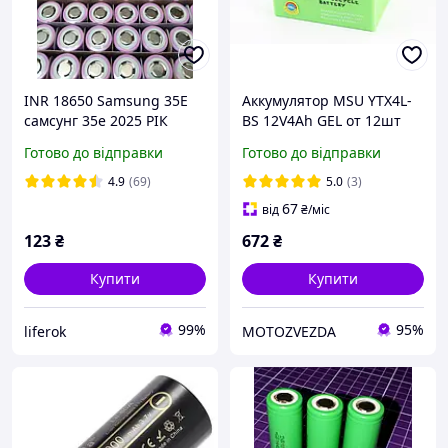
INR 18650 Samsung 35E
Аккумулятор MSU YTX4L-
самсунг 35е 2025 РІК
BS 12V4Ah GEL от 12шт
-4%
Готово до відправки
Готово до відправки
4.9
(69)
5.0
(3)
67
від
₴
/міс
123
₴
672
₴
Купити
Купити
99%
95%
liferok
MOTOZVEZDA