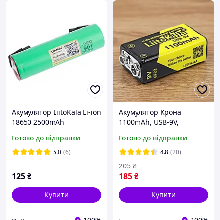
Акумулятор LiitoKala Li-ion
Акумулятор Крона
18650 2500mAh
1100mAh, USB-9V,
високотоковий 20A, з
LiitoKala, Жовтий /
Готово до відправки
Готово до відправки
виводами, INR18650-25R-
Акумуляторна батарейка
N
крона
5.0
(6)
4.8
(20)
205
₴
125
₴
185
₴
Купити
Купити
100%
100%