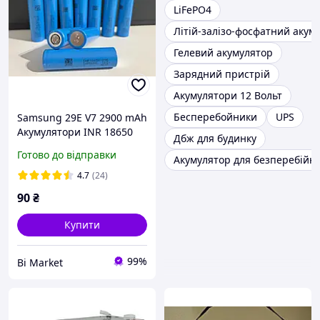
LiFePO4
Літій-залізо-фосфатний акум
Гелевий акумулятор
Зарядний пристрій
Акумулятори 12 Вольт
Бесперебойники
UPS
Samsung 29E V7 2900 mAh
Акумулятори INR 18650
Дбж для будинку
Готово до відправки
Акумулятор для безперебійн
4.7
(24)
90
₴
Купити
99%
Bi Market