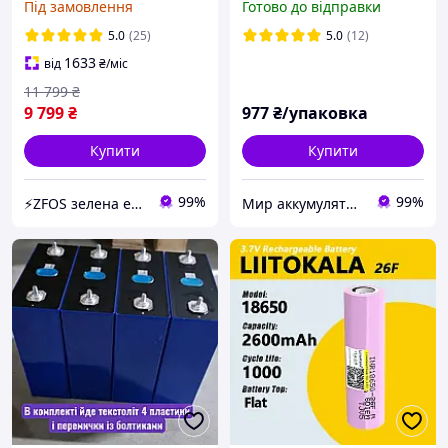
Під замовлення
Готово до відправки
BMS, >4000 циклів, літій-
залізо-фосфатна
5.0
(25)
5.0
(12)
1633
від
₴
/міс
11 799
₴
9 799
₴
977
₴/упаковка
Купити
Купити
99%
99%
⚡ZFOS зелена енергія - джерело альтернативної енергії у кожному будинку України
Мир аккумуляторов