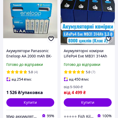
Акумулятори Panasonic
Акумуляторні комірки
Eneloop АА 2000 mAh BK-
LiFePo4 Eve MB31 314Ah
3MCDE R6 ціна за 8 штук
3,2 B 8000 циклів (Клас А)
Готово до відправки
Готово до відправки
у блістері
БДЖ Літій-залізо-
фосфатний акумулятор
5.0
(4)
5.0
(7)
254
450
від
₴
/міс
від
₴
/міс
від
5 500
₴
1 526
₴/упаковка
від
4 499
₴
Купити
Купити
99%
100%
Мир аккумуляторов
⭐⭐⭐⭐⭐ Fish Killer