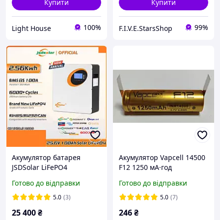
Купити
Купити
100%
99%
Light House
F.I.V.E.StarsShop
Акумулятор батарея
Акумулятор Vapcell 14500
JSDSolar LiFePO4
F12 1250 мА·год
24V/100AH (2560W*h)
розрядний струм 3 А AA
Готово до відправки
Готово до відправки
літій-залізо-фосфатний
розмір з виведенням
для ДБЖ UPS настінний
5.0
(3)
5.0
(7)
25 400
₴
246
₴