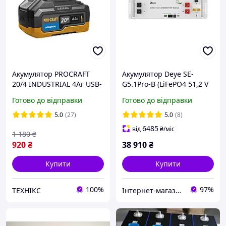
Акумулятор PROCRAFT
Акумулятор Deye SE-
20/4 INDUSTRIAL 4Aг USB-
G5.1Pro-B (LiFePO4 51,2 V
вихід TYPE-C
100 Ah)
Готово до відправки
Готово до відправки
5.0
(27)
5.0
(8)
6485
від
₴
/міс
1 180
₴
920
₴
38 910
₴
Купити
Купити
100%
97%
ТЕХНІКС
Інтернет-магазин "Цифродім"