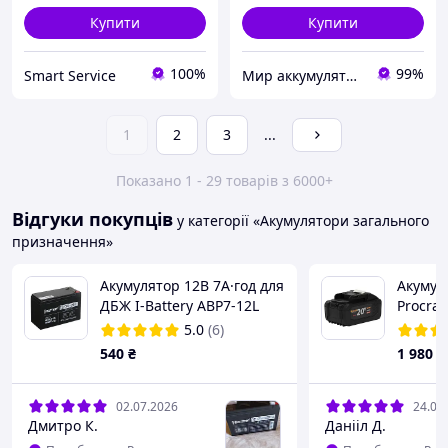
Купити
Купити
100%
99%
Smart Service
Мир аккумуляторов
1
2
3
...
Показано 1 - 29 товарів з 6000+
Відгуки покупців
у категорії «Акумулятори загального
призначення»
Акумулятор 12В 7А·год для
Акумул
ДБЖ I-Battery ABP7-12L
Procraf
Type-C 
5.0
(6)
540
₴
1 980
₴
02.07.2026
24.05
Дмитро К.
Данііл Д.