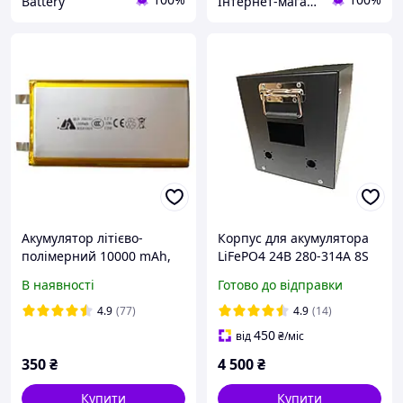
Battery
Інтернет-магазин "AMedia" Андроїд Смарт ТБ Приставки, Відеореєстратори, GPS Навігатори, Акумулятори
Акумулятор літієво-
Корпус для акумулятора
полімерний 10000 mAh,
LiFePO4 24В 280-314А 8S
3.7v, 1260110 без плати
mini
В наявності
Готово до відправки
контролера
4.9
(77)
4.9
(14)
450
від
₴
/міс
350
₴
4 500
₴
Купити
Купити