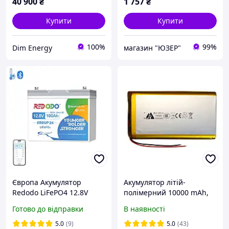
40 900
₴
1 757
₴
Купити
Купити
100%
99%
Dim Energy
магазин "ЮЗЕР"
Європа Акумулятор
Акумулятор літій-
Redodo LiFePO4 12.8V
полімерний 10000 mAh,
100А 1280 Wh | BMS,
3.7v, 1260110
Готово до відправки
В наявності
>4000 циклів, літій-залізо-
фосфатна батарея
5.0
(9)
5.0
(43)