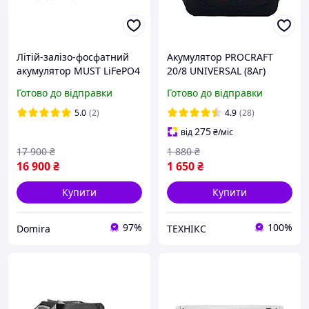
Літій-залізо-фосфатний
Акумулятор PROCRAFT
акумулятор MUST LiFePO4
20/8 UNIVERSAL (8Aг)
12,8 В 200 А·ч надійне
Готово до відправки
Готово до відправки
рішення для зберігання
енергії с Bluetooth
5.0
(2)
4.9
(28)
275
від
₴
/міс
17 900
₴
1 880
₴
16 900
₴
1 650
₴
Купити
Купити
97%
100%
Domira
ТЕХНІКС