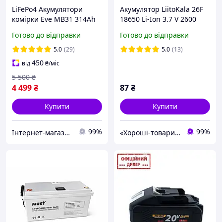
LiFePo4 Акумулятори
Акумулятор LiitoKala 26F
комірки Eve MB31 314Ah
18650 Li-Ion 3.7 V 2600
3,2 B 8000 циклів (Клас А)
mAh 10A (технічний)
Готово до відправки
Готово до відправки
Літій-залізо-фосфатний
5.0
(29)
5.0
(13)
450
від
₴
/міс
5 500
₴
4 499
₴
87
₴
Купити
Купити
99%
99%
Інтернет-магазин Проф-Техніка
«Хороші-товари» інтернет-магазин