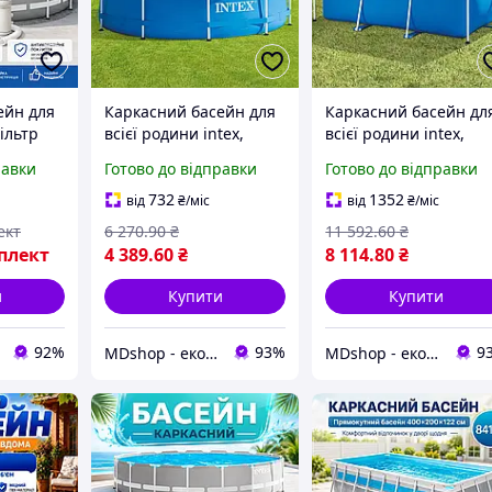
ейн для
Каркасний басейн для
Каркасний басейн дл
фільтр
всієї родини intex,
всієї родини intex,
басейн інтекс круглий
басейн інтекс
равки
Готово до відправки
Готово до відправки
ейн для
сімейний, басейн для
прямокутний сімейни
ВХ
приватного будинку
басейн для приватно
732
1352
від
₴
/міс
від
₴
/міс
і
будинку
ект
6 270
.90
₴
11 592
.60
₴
плект
4 389
.60
₴
8 114
.80
₴
и
Купити
Купити
92%
93%
9
MDshop - економія поруч
MDshop - економія поруч