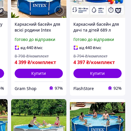
ку
Каркасний басейн для
Каркасний басейн для
всієї родини Intex
дачі та дітей 689 л
Круглий сімейний
Збірні басейни ПВХ
Готово до відправки
Готово до відправки
2
каркасний басейн 4485
Басейн для всієї
л Басейн для
родини Синій
440
440
від
₴
/міс
від
₴
/міс
відпочинку на природі
Каркасний вуличний
8 798
₴/комплект
8 794
₴/комплект
305 x 76 cм
басейн
4 399
₴/комплект
4 397
₴/комплект
Купити
Купити
5%
97%
92%
Gram Shop
FlashStore