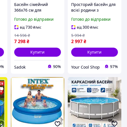
Басейн сімейний
Просторий басейн для
я
366x76 см для
всієї родини з
Й
дорослих, МЕТАЛЕВИЙ
надувними бортиками
Готово до відправки
Готово до відправки
К
КАРКАС + ПОДАРУНОК
244 × 63 см для
НАСОС, круглий
освіжного відпочинку,
730
300
від
₴
/міс
від
₴
/міс
я
каркасний басейн для
купання та водних
14 596
₴
5 994
₴
всієї родини для дачі
розваг
7 298
₴
2 997
₴
Купити
Купити
0%
90%
97%
Sadok
Your Cool Shop