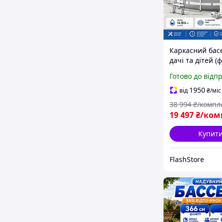
Каркасний бас
дачі та дітей (
драбини тент
Готово до відп
підстилка) Бас
всієї родини П
1950
від
₴
/міс
Глибокі каркасн
38 994
₴/компл
басейни
19 497
₴/ком
Купит
FlashStore