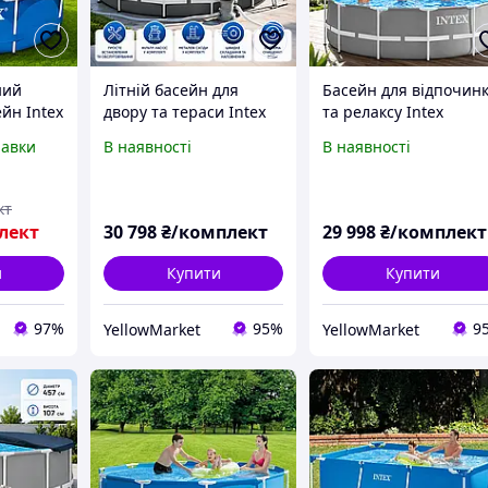
ний
Літній басейн для
Басейн для відпочин
йн Intex
двору та тераси Intex
та релаксу Intex
ї
Домашній басейн для
Надійний басейн для
равки
В наявності
В наявності
сний
всієї родини 26718 FR
всієї родини 366 × 12
починку
Садовий басейн
см Сімейний басейн
сейн
366х122 см
для дачі та подвір я
кт
лект
30 798
₴/комплект
29 998
₴/комплект
и
Купити
Купити
97%
95%
9
YellowMarket
YellowMarket