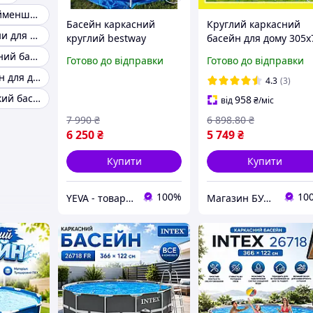
Басейн для найменших
Басейн каркасний
Круглий каркасний
Надувні басейни для сім'ї
круглий bestway
басейн для дому 305х
305х76см з фільтром та
Avenli Басейн на
Великий сімейний басейн
Готово до відправки
Готово до відправки
насосом, Каркасний
садову ділянку Велик
Великий басейн для дітей
басейн для всієї
басейн для всієї
4.3
(3)
родини
родини DL
Самий маленький басейн
958
від
₴
/міс
7 990
₴
6 898
.80
₴
6 250
₴
5 749
₴
Купити
Купити
100%
10
YEVA - товари для відпочинку та новорічний декор
Магазин БУДИНОК КОМФОРТУ