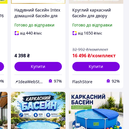
Надувний басейн Intex
Круглий каркасний
76
домашній басейн для
басейн для двору
дачі компактний
457х107 см Збірні
Готово до відправки
Готово до відправки
ий
зручний басейн для
басейни 15 стояків
всієї родини 305 х 76
Басейн для всієї
440
1650
від
₴
/міс
від
₴
/міс
см (чаша, фільтр 1250
родини Сірий Літній
л/год)
басейн каркасний
32 992
₴/комплект
4 398
₴
16 496
₴/комплект
Купити
Купити
0%
97%
92%
📌IdeaWebStor інтернет-магазин товарів для спорту
FlashStore