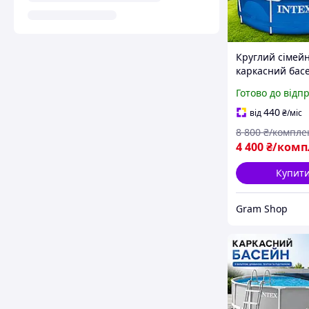
Круглий сімей
каркасний басе
Басейн для всіє
Готово до відп
родини Карка
басейн для від
440
від
₴
/міс
на природі Ба
8 800
₴/компле
інтекс 4485 л
4 400
₴/комп
Купит
Gram Shop