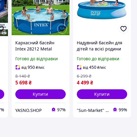
Каркасний басейн
Надувний басейн для
Intex 28212 Metal
дітей та всієї родини
Frame 366х76 см
інтекс відкритий
Готово до відправки
Готово до відправки
Великий круглий
наливний великий
басейн для всієї
дитячий сімейний
950
450
від
₴
/міс
від
₴
/міс
родини з картриджним
водний Intex 28143 396
8 140
₴
6 299
₴
фільтром та насосом
х 84 см 7082 л
5 698
₴
4 499
₴
Купити
Купити
7%
97%
99%
YASNO.SHOP
"Sun-Market" інтернет-магазин