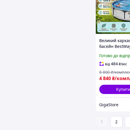
Великий карка
басейн BestWa
steel pro Басей
Готово до відп
дитячий та для 
родини Мобіль
484
від
₴
/міс
ручним зливом
8 800
₴/компле
4 840
₴/комп
Купит
GigaStore
1
2