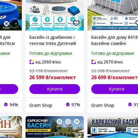
й для
Басейн із драбиною і
Басейн для дому 8418
66х76см
тентом Intex Дитячий
Басейни сімейні
адувний
басейн для дому
400×200×122sm
равки
Готово до відправки
Готово до відправки
н для
Великий каркасний
Каркасні басейни
ий
басейн для всієї
великі для всієї роди
2660
2670
від
₴
/міс
від
₴
/міс
ей, м
родини 549×122 см
у дворі Вуличні
53 198
₴/комплект
53 398
₴/комплект
Басейн для дачі
басейни
26 599
₴/комплект
26 699
₴/комплект
и
Купити
Купити
94%
97%
9
Gram Shop
Gram Shop