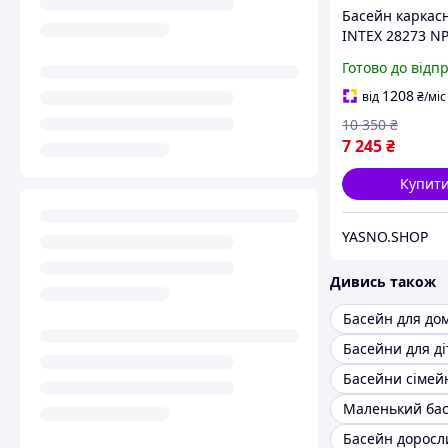
Басейн каркас
INTEX 28273 N
Великий басей
Готово до відп
всієї родини
450х220х84 см, 
1208
від
₴
/міс
10 350
₴
7 245
₴
Купит
YASNO.SHOP
Дивись також
Басейн для до
Басейни для ді
Басейни сімей
Маленький ба
Басейн доросл