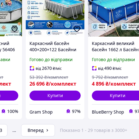
сний
Каркасний басейн
Каркасний великий
y 56406
400×200×122 Басейни
басейн 1662 л Басейн
н
великі для дачі 8418L
для всієї родини
равки
Готово до відправки
Готово до відправки
всієї
Вуличний басейн для
(Басейн для вулиці)
ний із
всієї родини Хорошні
Каркасний басейн у
2670
490
від
₴
/міс
від
₴
/міс
 води
каркасні басейни
дворі (Хорошні
кт
53 392
₴/комплект
9 792
₴/комплект
каркасні басейни)
лект
26 696
₴/комплект
4 896
₴/комплект
и
Купити
Купити
100%
97%
9
Gram Shop
BlueBerry Shop
3
...
Вперед
Показано 1 - 29 товарів з 3000+