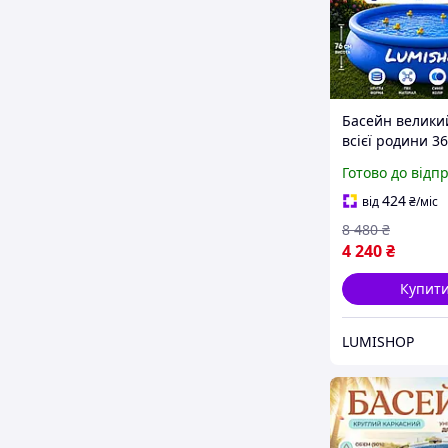
Басейн велики
всієї родини 3
переносний н
Готово до відп
дитячий басей
купання,садов
424
від
₴
/міс
круглий для діт
8 480
₴
який літній
4 240
₴
Купит
LUMISHOP