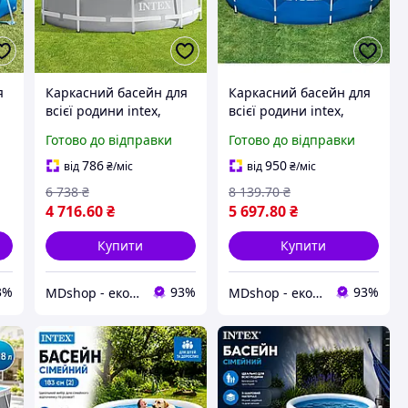
я
Каркасний басейн для
Каркасний басейн для
всієї родини intex,
всієї родини intex,
басейн інтекс круглий
басейн інтекс круглий
Готово до відправки
Готово до відправки
й,
сімейний, басейн для
сімейний, басейн для
го
приватного будинку
приватного будинку
786
950
від
₴
/міс
від
₴
/міс
4485 л
GA1
6 738
₴
8 139
.70
₴
4 716
.60
₴
5 697
.80
₴
Купити
Купити
3%
93%
93%
MDshop - економія поруч
MDshop - економія поруч