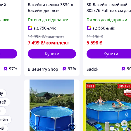
ний
Басейни великі 3834 л
SR Басейн сімейний
P
Басейн для всієї
305x76 Fullmax см дл
н для
родини (Високий
дорослих, МЕТАЛЕВИ
равки
Готово до відправки
Готово до відправки
каркасний басейн)
КАРКАС + ПОДАРУНО
7127 л.
Мобільні басейни
НАСОС, круглий
750
560
від
₴
/міс
від
₴
/міс
(Сбірний басейн для
каркасний басейн дл
14 998
₴/комплект
11 196
₴
дачі)
всієї родини
7 499
₴/комплект
5 598
₴
и
Купити
Купити
97%
97%
9
BlueBerry Shop
Sadok
му
тей
ні
сейн
ий