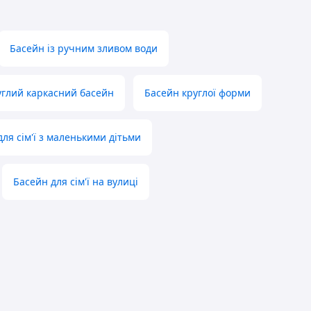
Басейн із ручним зливом води
углий каркасний басейн
Басейн круглої форми
ля сім'ї з маленькими дітьми
Басейн для сім'ї на вулиці