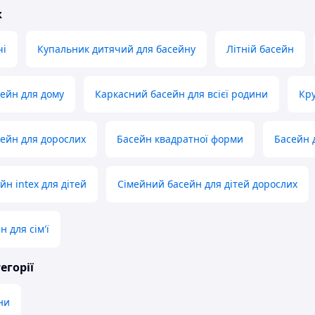
ж
чі
Купальник дитячий для басейну
Літній басейн
ейн для дому
Каркасний басейн для всієї родини
Кр
ейн для дорослих
Басейн квадратної форми
Басейн д
н intex для дітей
Сімейний басейн для дітей дорослих
 для сім'ї
егорії
ни