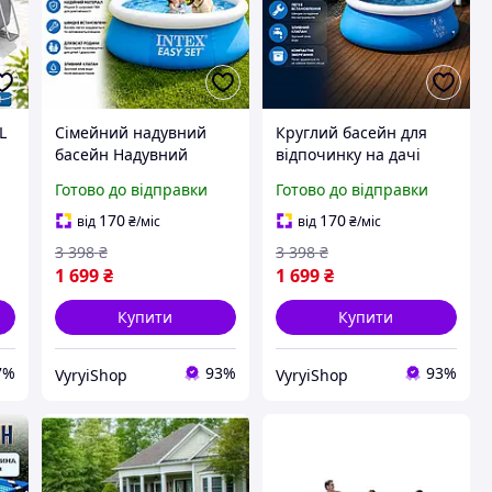
L
Сімейний надувний
Круглий басейн для
басейн Надувний
відпочинку на дачі
басейн для дачі Басейн
Надувний басейн для
Готово до відправки
Готово до відправки
для всієї родини
всієї родини Сімейний
ни
Надувний басейн
круглий надувний
170
170
від
₴
/міс
від
₴
/міс
круглий Легкий басейн
басейн Круглий басейн
3 398
₴
3 398
₴
для саду
легкий
1 699
₴
1 699
₴
Купити
Купити
7%
93%
93%
VyryiShop
VyryiShop