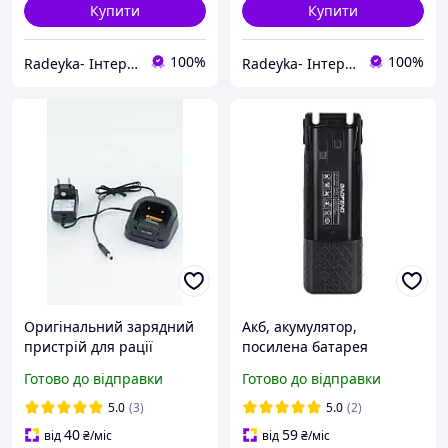
Купити
Купити
100%
100%
Radeyka- Інтернет магазин рацій та аксесуарів
Radeyka- Інтернет магазин рацій та аксесуарів
Оригінальний зарядний
Акб, акумулятор,
пристрій для рації
посилена батарея
BAOFENG UV-82
акумуляторна для рації
Готово до відправки
Готово до відправки
(Стакан+Адаптер).
Baofeng UV-82 3800mAh!
Зарядний пристрій
5.0
(3)
5.0
(2)
Baofeng UV82
40
59
від
₴
/міс
від
₴
/міс