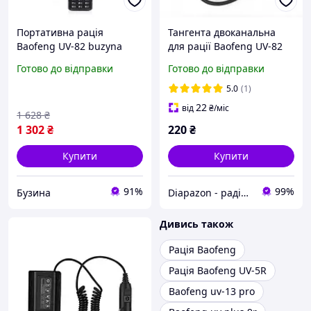
Портативна рація
Тангента двоканальна
Baofeng UV-82 buzyna
для рації Baofeng UV-82
Гарнітура двоканальна
Готово до відправки
Готово до відправки
для радіостанції Baofeng
UV-82
5.0
(1)
22
від
₴
/міс
1 628
₴
1 302
₴
220
₴
Купити
Купити
91%
99%
Бузина
Diapazon - радіостанції та аксесуари
Дивись також
Рація Baofeng
Рація Baofeng UV-5R
Baofeng uv-13 pro