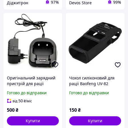
97%
99%
Діджитрон
Devos Store
Оригінальний зарядний
Чохол силіконовий для
пристрій для рації
рації Baofeng UV-82
Baofeng Uv-82
Готово до відправки
Готово до відправки
50
від
₴
/міс
500
₴
150
₴
Купити
Купити