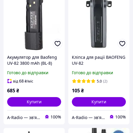
Акумулятор для Baofeng
Кліпса для рації BAOFENG
UV-82 3800 mAh (BL-8)
UV-82
Готово до відправки
Готово до відправки
68
від
₴
/міс
5.0
(2)
685
₴
105
₴
Купити
Купити
100%
100%
A-Radio — зв'язок, радіо, електроніка
A-Radio — зв'язок, радіо, електроніка