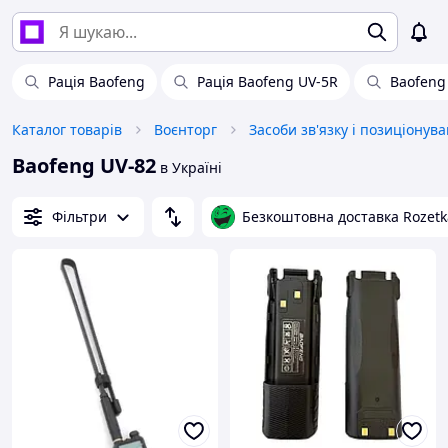
Рація Baofeng
Рація Baofeng UV-5R
Baofeng
Каталог товарів
Воєнторг
Засоби зв'язку і позиціонув
Baofeng UV-82
в Україні
Фільтри
Безкоштовна доставка Rozetk