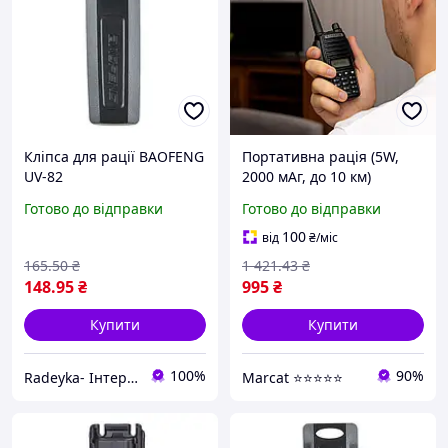
Кліпса для рації BAOFENG
Портативна рація (5W,
UV-82
2000 мАг, до 10 км)
Baofeng UV-82 /
Готово до відправки
Готово до відправки
Радіостанція тактична
100
від
₴
/міс
165
.50
₴
1 421
.43
₴
148
.95
₴
995
₴
Купити
Купити
100%
90%
Radeyka- Інтернет магазин рацій та аксесуарів
Marcat ⭐⭐⭐⭐⭐