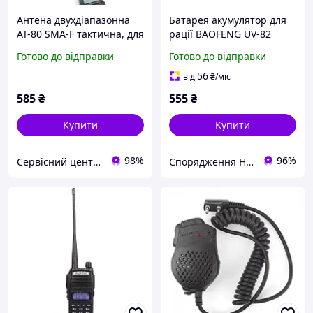
Антена двухдіапазонна
Батарея акумулятор для
AT-80 SMA-F тактична, для
рації BAOFENG UV-82
Baofeng UV-82, UV-5R та
3800mAh
Готово до відправки
Готово до відправки
ін., 800мм
56
від
₴
/міс
585
₴
555
₴
Купити
Купити
98%
96%
Сервісний центр Екран
Спорядження Hazardous