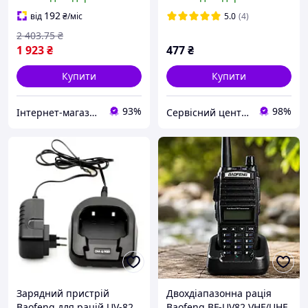
Type-C
192
від
₴
/міс
5.0
(4)
2 403
.75
₴
1 923
₴
477
₴
Купити
Купити
93%
98%
Інтернет-магазин Look 100 Clothes
Сервісний центр Екран
Зарядний пристрій
Двохдіапазонна рація
Baofeng для рацій UV-82
Baofeng BF-UV82 VHF/UHF