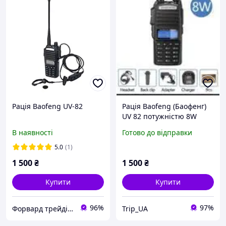
Рація Baofeng UV-82
Рація Baofeng (Баофенг)
UV 82 потужністю 8W
Black
В наявності
Готово до відправки
5.0
(1)
1 500
₴
1 500
₴
Купити
Купити
96%
97%
Форвард трейдінг груп ТОВ
Trip_UA