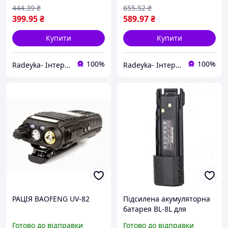
444
.39
₴
655
.52
₴
399
.95
₴
589
.97
₴
Купити
Купити
100%
100%
Radeyka- Інтернет магазин рацій та аксесуарів
Radeyka- Інтернет магазин рацій та аксесуарів
РАЦІЯ BAOFENG UV-82
Підсилена акумуляторна
батарея BL-8L для
Baofeng UV-82, 3800 mAh,
Готово до відправки
Готово до відправки