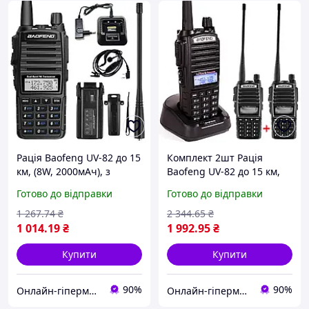
Рація Baofeng UV-82 до 15
Комплект 2шт Рація
км, (8W, 2000мАч), з
Baofeng UV-82 до 15 км,
гарнітурою / Портативна
(8W, 2000мАч), з
Готово до відправки
Готово до відправки
цифрова радіостанція для
гарнітурою / Портативна
військових
цифрова радіостанція для
1 267
.74
₴
2 344
.65
₴
військових
1 014
.19
₴
1 992
.95
₴
Купити
Купити
90%
90%
Онлайн-гіпермаркет GIDRA
Онлайн-гіпермаркет GIDRA