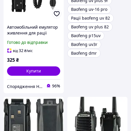
Baofeng uv plus 9r
Baofeng uv-16 pro
Рації baofeng uv 82
Baofeng uv plus 82
Автомобільний емулятор
живлення для рації
Baofeng p15uv
Baofeng UV-82
Готово до відправки
Baofeng uv3r
32
від
₴
/міс
Baofeng dmr
325
₴
Купити
96%
Спорядження Hazardous