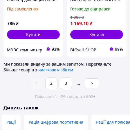
(ГР00000752)
8 Вт до 10 км + зарядна
Під замовлення
Готово до відправки
станція
1 299
₴
786
₴
1 169
.10
₴
Купити
Купити
93%
99%
МЭВС компьютер
BIGsell-SHOP
Ми показали видачу за вашим запитом.
Перегляньте
більше товарів з
частковим збігом
1
2
3
...
Показано 1 - 29 товарів з 600+
Дивись також
Рації
Рація цифрова портативна
Рації для полюв