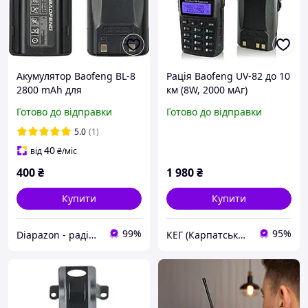
Акумулятор Baofeng BL-8
Рація Baofeng UV-82 до 10
2800 mAh для
км (8W, 2000 мАг)
радіостанцій Baofeng UV-
Портативна радіостанція
Готово до відправки
Готово до відправки
82 Акб, акумулятор для
із зарядкою від мережі
Baofeng UV82
5.0
(1)
40
від
₴
/міс
400
₴
1 980
₴
Купити
Купити
99%
95%
Diapazon - радіостанції та аксесуари
КЕГ (Карпатська Енергетична Група)