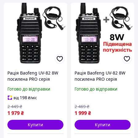
Рація Baofeng UV-82 8W
Рація Baofeng UV-82 8W
посилена PRO серія
посилена PRO серія
VHF/UHF, ліхтар, 2xPTT
VHF/UHF, ліхтар, 2xPTT
Готово до відправки
Готово до відправки
кнопка, гарнітура,
кнопка, гарнітура,
дальність 10км
дальність 10км
198
від
₴
/міс
2 449
₴
2 469
₴
1 979
₴
1 999
₴
Купити
Купити