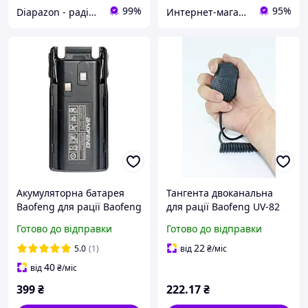
99%
95%
Diapazon - радіостанції та аксесуари
Интернет-магазин "Находка"
Акумуляторна батарея
Тангента двоканальна
Baofeng для рації Baofeng
для рації Baofeng UV-82
UV-82 1800 MAh
та ін. Тангента для рації
Готово до відправки
Готово до відправки
Акумулятор для Baofeng
Baofeng UV 82
UV82
22
5.0
(1)
від
₴
/міс
40
від
₴
/міс
399
₴
222
.17
₴