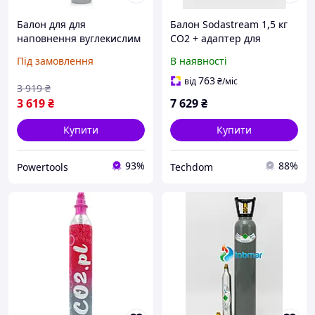
Балон для для
Балон Sodastream 1,5 кг
наповнення вуглекислим
CO2 + адаптер для
газом CO2, 8 л Kraft&Dele
сифону
Під замовлення
В наявності
KD1830 балон для газу
763
від
₴
/міс
3 919
₴
3 619
₴
7 629
₴
Купити
Купити
93%
88%
Powertools
Techdom