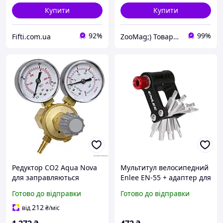
Купити
Купити
92%
99%
Fifti.com.ua
ZooMag;) Товари для тварин
Редуктор CO2 Aqua Nova
Мультитул велосипедний
для заправляються
Enlee EN-55 + адаптер для
балонів W21,8х1/14
балона CO2 (9
Готово до відправки
Готово до відправки
(CO2REG1)
інструментів)
212
від
₴
/міс