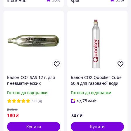
Stock Hub
Spot
Балон CO2 SAS 12 г. для
Балон CO2 Quooker Cube
пневматических
60 л для газованої води
пистолетов, 12 г,
срібляста установка у
Готово до відправки
Готово до відправки
сменный, сжатый
шафі
углекислый газ, аксессуар
75
5.0
(4)
від
₴
/міс
для пневматики
225
₴
180
₴
747
₴
Купити
Купити