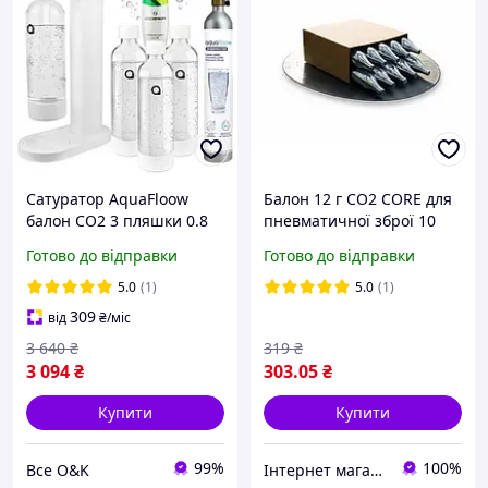
Сатуратор AquaFloow
Балон 12 г CO2 CORE для
балон CO2 3 пляшки 0.8
пневматичної зброї 10
літр та сироп
штук
Готово до відправки
Готово до відправки
5.0
(1)
5.0
(1)
309
від
₴
/міс
3 640
₴
319
₴
3 094
₴
303
.05
₴
Купити
Купити
99%
100%
Все O&K
Інтернет магазин Surprise.in.ua