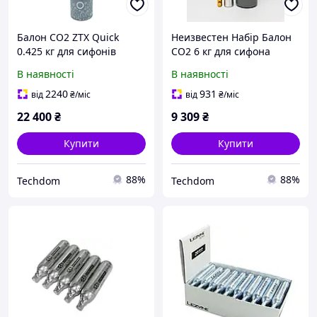
Балон CO2 ZTX Quick
Неизвестен Набір Балон
0.425 кг для сифонів
CO2 6 кг для сифона
SodaStream 20 шт
газування води
В наявності
В наявності
2240
931
від
₴
/міс
від
₴
/міс
22 400
₴
9 309
₴
Купити
Купити
88%
88%
Techdom
Techdom