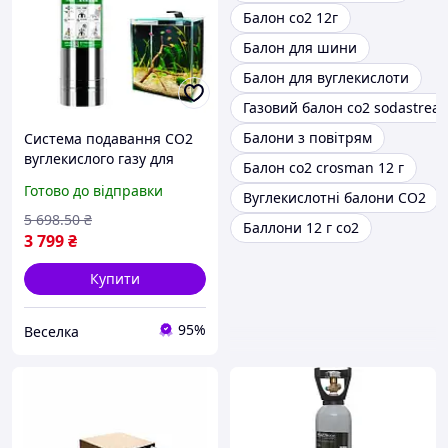
Балон со2 12г
Балон для шини
Балон для вуглекислоти
Газовий балон co2 sodastrea
Балони з повітрям
Система подавання CO2
вуглекислого газу для
Балон co2 crosman 12 г
акваріума 2 л балон
Готово до відправки
Вуглекислотні балони СО2
регулятор дифузор для
рослин FLAME
5 698
.50
₴
Баллони 12 г co2
3 799
₴
Купити
95%
Веселка