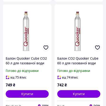
Балон Quooker Cube CO2
Балон CO2 Quooker Cube
60 л для газованої води
60 л для газованої води
сумісний із кранами
срібляста установка в
Готово до відправки
Готово до відправки
Quooker
шафці
75
74
від
₴
/міс
від
₴
/міс
749
₴
742
₴
Купити
Купити
98%
99%