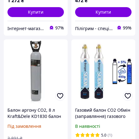
1 272
₴
472
₴
Купити
Купити
97%
99%
Інтернет-магазин акваріумістики "Катран"
Пілігрим - спеціалізований веломагазин
Балон аргону CO2, 8 л
Газовий балон CO2 Обмін
Kraft&Dele KD1830 балон
(заправляння) газового
для аргонового
балона CO2 для
Під замовлення
В наявності
зварювання
Sodastream, Grohe Blue,
Berger 425г.
5.0
(1)
3 891
₴