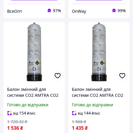
97%
99%
ВсеОпт
OnWay
Балон змінний для
Балон змінний для
системи CO2 AMTRA CO2
системи CO2 AMTRA CO2
SYSTEM, SET,
SYSTEM, одноразовий
Готово до відправки
Готово до відправки
500г(1134910188)
SET, 500г (*)
154
144
від
₴
/міс
від
₴
/міс
1 720
.32
₴
1 568
₴
1 536
₴
1 435
₴