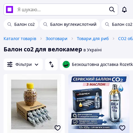
Балон co2
Балон вуглекислотний
Балон со2
Каталог товарів
Зоотовари
Товари для риб
СО2 об
Балон co2 для велокамер
в Україні
Фільтри
Безкоштовна доставка Rozetk