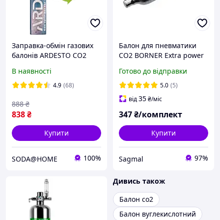
Заправка-обмін газових
Балон для пневматики
балонів ARDESTO CO2
CO2 BORNER Extra power
(425 г) для будь-яких
(10шт.) sag
В наявності
Готово до відправки
апаратів газування води,
содамейкерів СО2
4.9
(68)
5.0
(5)
35
від
₴
/міс
888
₴
838
₴
347
₴/комплект
Купити
Купити
100%
97%
SODA@HOME
Sagmal
Дивись також
Балон co2
Балон вуглекислотний