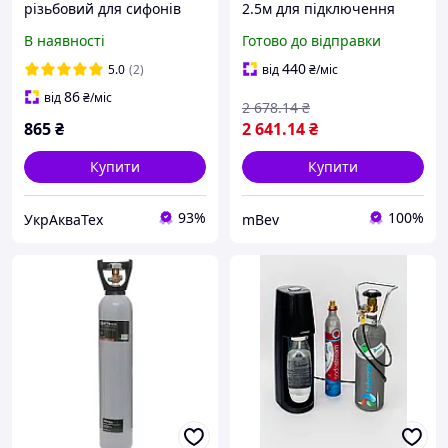
різьбовий для сифонів
2.5м для підключення
Berger/Sodastream/SodaH
балонів CO2 до апарата
В наявності
Готово до відправки
ome
газованої води, різьба
СП21.8 - TR21-4
440
5.0
(2)
від
₴
/міс
86
від
₴
/міс
2 678
.14
₴
865
₴
2 641
.14
₴
Купити
Купити
93%
100%
УкрАкваТех
mBev