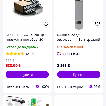
Балон 12 г CO2 CORE для
Балон CO2 для
пневматичної зброї 20
зварювання 8 л порожній
штук
MIG MAG KRAFT DELE
Готово до відправки
Під замовлення
KD1830
561
4.5
(2)
від
₴
/міс
562
₴
533
.90
₴
3 365
₴
Купити
Купити
100%
95%
Інтернет магазин Surprise.in.ua
FORIK - Інтернет гіпермаркет