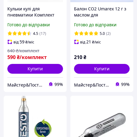
Кульки кулі для
Балон CO2 Umarex 12 г з
пневматики Комплект
маслом для
Балони CO 2 10 шт кульки
обслуговування
Готово до відправки
Готово до відправки
4.5 mm 2000 шт MS
пневматичної зброї
(4.1683) MS
4.5
(17)
5.0
(2)
59
21
від
₴
/міс
від
₴
/міс
640
₴/комплект
590
₴/комплект
210
₴
Купити
Купити
99%
99%
Майстер&Пострілу
Майстер&Пострілу