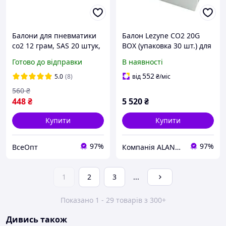
Балони для пневматики
Балон Lezyne CO2 20G
co2 12 грам, SAS 20 штук,
BOX (упаковка 30 шт.) для
для пневматичних
насосів, туристичний
Готово до відправки
В наявності
пістолетів та гвинтівок
газовий балон
552
5.0
(8)
від
₴
/міс
560
₴
448
₴
5 520
₴
Купити
Купити
97%
97%
ВсеОпт
Компанія ALANTUR
1
2
3
...
Показано 1 - 29 товарів з 300+
Дивись також