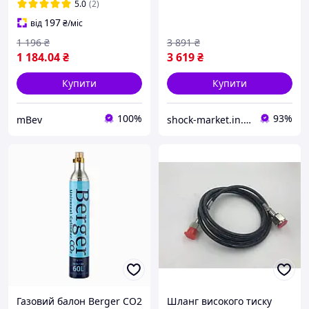
CO2 для акваріума
5.0
(2)
197
від
₴
/міс
1 196
₴
3 891
₴
1 184
.04
₴
3 619
₴
Купити
Купити
100%
93%
mBev
shock-market.in.ua
Газовий балон Berger CO2
Шланг високого тиску