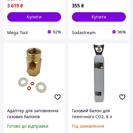
3 619
₴
355
₴
Купити
Купити
92%
96%
Mega Tool
Sodastream
Адаптер для заповнення
Газовий балон для
газових балонів
технічного CO2, 8 л
SodaStream, карбонізація
Kraft&Dele KD1830 балон
Готово до відправки
Під замовлення
і розлив напоїв удома,
газовий