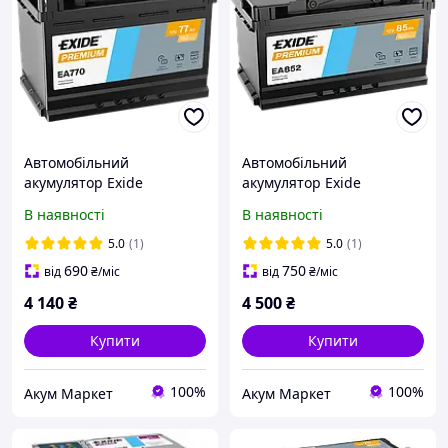
Автомобільний
Автомобільний
акумулятор Exide
акумулятор Exide
Premium 77Ah 760A EA770
Premium 85Ah 800A EA852
В наявності
В наявності
5.0
(1)
5.0
(1)
690
750
від
₴
/міс
від
₴
/міс
4 140
₴
4 500
₴
Купити
Купити
100%
100%
Акум Маркет
Акум Маркет