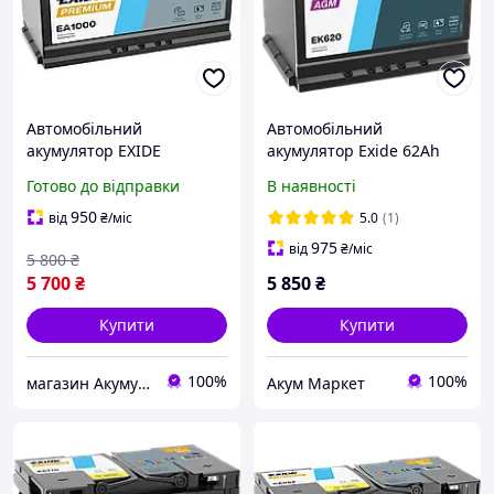
Автомобільний
Автомобільний
акумулятор EXIDE
акумулятор Exide 62Ah
Premium 6СТ-100 Аh (0)
680 A Start Stop AGM
Готово до відправки
В наявності
правий плюс
EK620 (EK600)
950
від
₴
/міс
5.0
(1)
975
від
₴
/міс
5 800
₴
5 700
₴
5 850
₴
Купити
Купити
100%
100%
магазин Акумуляторів AutoAmper
Акум Маркет