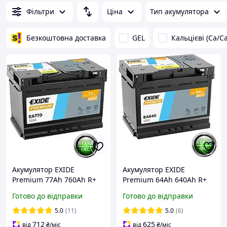
Фільтри
Ціна
Тип акумулятора
Безкоштовна доставка
GEL
Кальцієві (Ca/Ca
Акумулятор EXIDE
Акумулятор EXIDE
Premium 77Аh 760Ah R+
Premium 64Аh 640Ah R+
EA770
EA640
Готово до відправки
Готово до відправки
5.0
(11)
5.0
(6)
712
625
від
₴
/міс
від
₴
/міс