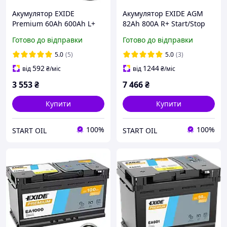
Акумулятор EXIDE
Акумулятор EXIDE AGM
Premium 60Аh 600Ah L+
82Аh 800A R+ Start/Stop
EA601
EK820
Готово до відправки
Готово до відправки
5.0
(5)
5.0
(3)
592
1244
від
₴
/міс
від
₴
/міс
3 553
₴
7 466
₴
Купити
Купити
100%
100%
START OIL
START OIL