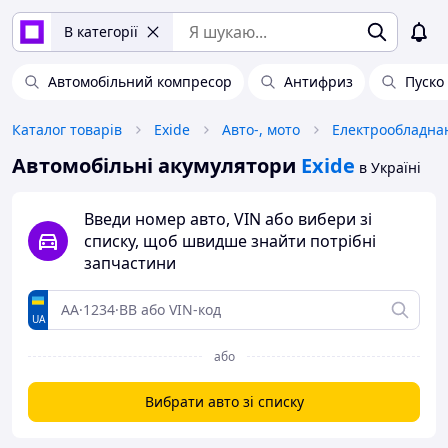
В категорії
Автомобільний компресор
Антифриз
Пуско
Каталог товарів
Exide
Авто-, мото
Електрообладнан
Автомобільні акумулятори
Exide
в Україні
Введи номер авто, VIN або вибери зі
списку, щоб швидше знайти потрібні
запчастини
UA
або
Вибрати авто зі списку