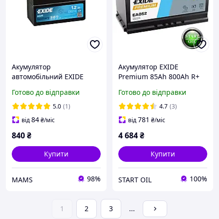
Акумулятор
Акумулятор EXIDE
автомобільний EXIDE
Premium 85Аh 800Ah R+
START-STOP AGM 1,2Ah
(h=175) EA852
Готово до відправки
Готово до відправки
(+/-) (18CCA) (EK013)
(s602656)
5.0
(1)
4.7
(3)
84
781
від
₴
/міс
від
₴
/міс
840
₴
4 684
₴
Купити
Купити
98%
100%
MAMS
START OIL
1
2
3
...