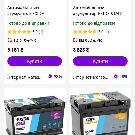
Автомобільний
Автомобільний
акумулятор EXIDE
акумулятор EXIDE START-
Premium 6СТ-100Ah АзЕ
STOP AGM 6СТ-96Ah АзЕ
Готово до відправки
Готово до відправки
(-/+) 900A (EN) EA1000
(-/+) 850А (EN) EK960
5.0
(1)
5.0
(1)
516
883
від
₴
/міс
від
₴
/міс
5 161
₴
8 828
₴
Купити
Купити
98%
98%
Інтернет-магазин «АвтоДруг»
Інтернет-магазин «АвтоДруг»