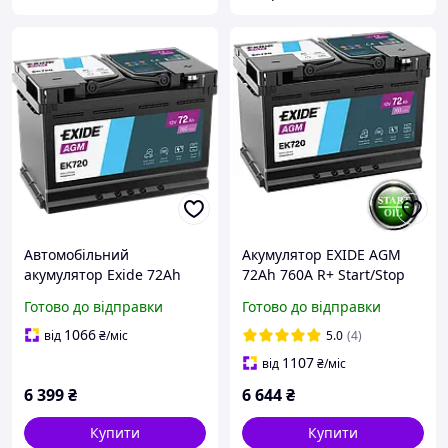
Автомобільний
Акумулятор EXIDE AGM
акумулятор Exide 72Ah
72Аh 760A R+ Start/Stop
760 A Start Stop AGM
EK720
Готово до відправки
Готово до відправки
EK720 (EK700)
1066
від
₴
/міс
5.0
(4)
1107
від
₴
/міс
6 399
₴
6 644
₴
Купити
Купити