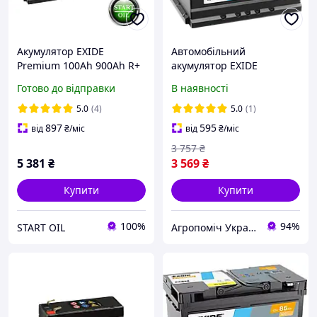
Акумулятор EXIDE
Автомобільний
Premium 100Аh 900Ah R+
акумулятор EXIDE
EA1000
Premium (EA601) 60 Ah
Готово до відправки
В наявності
600A L+
5.0
(4)
5.0
(1)
897
595
від
₴
/міс
від
₴
/міс
3 757
₴
5 381
₴
3 569
₴
Купити
Купити
100%
94%
START OIL
Агропоміч Україна