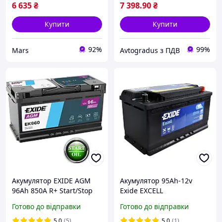
6 635
₴
7 398
.90
₴
Купити
Купити
92%
99%
Mars
Avtogradus з ПДВ
Акумулятор EXIDE AGM
Акумулятор 95Ah-12v
96Аh 850A R+ Start/Stop
Exide EXCELL
EK960
(353х175х190), R, EN800,
Готово до відправки
Готово до відправки
EB950
5.0
(5)
5.0
(1)