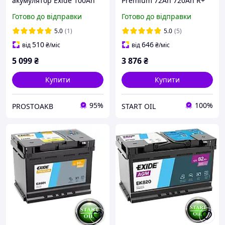
акумулятор Exide 100Аh
Premium 72Аh 720Ah R+
EN900 плюс праворуч
(h=175) EA722
Готово до відправки
Готово до відправки
5.0
(1)
5.0
(5)
510
646
від
₴
/міс
від
₴
/міс
5 099
₴
3 876
₴
Купити
Купити
95%
100%
PROSTOAKB
START OIL