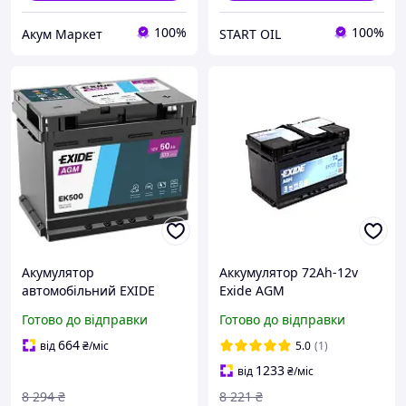
100%
100%
Акум Маркет
START OIL
Акумулятор
Аккумулятор 72Ah-12v
автомобільний EXIDE
Exide AGM
AGM 50Ah EK500 mars
(278х175х190),R,EN760,
Готово до відправки
Готово до відправки
EK720
664
від
₴
/міс
5.0
(1)
1233
від
₴
/міс
8 294
₴
8 221
₴