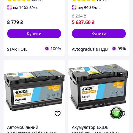
1463
940
від
₴
/міс
від
₴
/міс
6 264
₴
8 779
₴
5 637
.60
₴
Купити
Купити
100%
99%
START OIL
Avtogradus з ПДВ
Автомобільний
Акумулятор EXIDE