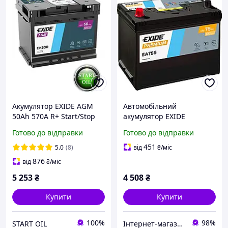
Акумулятор EXIDE AGM
Автомобільний
50Аh 570A R+ Start/Stop
акумулятор EXIDE
EK500
Premium 6СТ-75Ah Аз (+/-)
Готово до відправки
Готово до відправки
ASIA 630A (EN) EA755
451
5.0
(8)
від
₴
/міс
876
від
₴
/міс
5 253
₴
4 508
₴
Купити
Купити
100%
98%
START OIL
Інтернет-магазин «АвтоДруг»