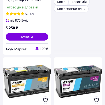
Мото
Автохімія
760 A Start Stop EFB EL700
Готово до відправки
Мото запчастини
5.0
(2)
875
від
₴
/міс
5 250
₴
Купити
100%
Акум Маркет