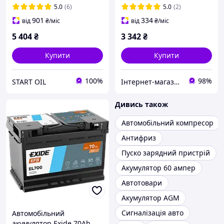
5.0
(6)
5.0
(2)
901
334
від
₴
/міс
від
₴
/міс
5 404
₴
3 342
₴
Купити
Купити
100%
98%
START OIL
Інтернет-магазин «АвтоДруг»
Дивись також
Автомобільний компресор
Антифриз
Пуско зарядний пристрій
Акумулятор 60 ампер
Автотовари
Акумулятор AGM
Сигналізація авто
Автомобільний
акумулятор Exide 70Ah