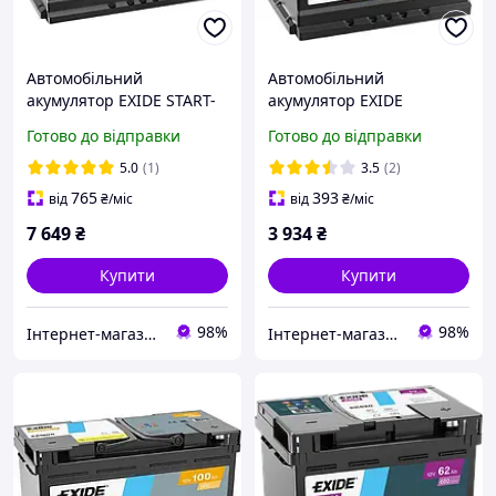
Автомобільний
Автомобільний
акумулятор EXIDE START-
акумулятор EXIDE
STOP AGM 6СТ-82Ah АзЕ
Premium Carbon Boost 2.0
Готово до відправки
Готово до відправки
(-/+) 800А (EN) EK820
6СТ-64Ah АзЕ (-/+) 640A
(EN) EA640
5.0
(1)
3.5
(2)
765
393
від
₴
/міс
від
₴
/міс
7 649
₴
3 934
₴
Купити
Купити
98%
98%
Інтернет-магазин «АвтоДруг»
Інтернет-магазин «АвтоДруг»