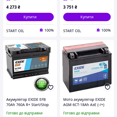
4 273
₴
3 751
₴
Купити
Купити
100%
100%
START OIL
START OIL
Акумулятор EXIDE EFB
Мото акумулятор EXIDE
70Аh 760A R+ Start/Stop
AGM 6СТ-18Ah АзЕ (-/+)
EL700
12В 270А (EN) ETX20HL-BS
Готово до відправки
Готово до відправки