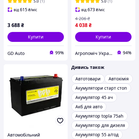
5.0
(1)
5.0
(1)
615
673
від
₴
/міс
від
₴
/міс
4 206
₴
3 688
₴
4 038
₴
Купити
Купити
99%
94%
GD Auto
Агропоміч Україна
Дивись також
Автотовари
Автохімія
Акумулятори старт стоп
Акумулятор 45 ач
Акб для авто
Акумулятор topla 75ah
Акумулятор для дизеля
Акумулятор 55 а/год
Автомобільний