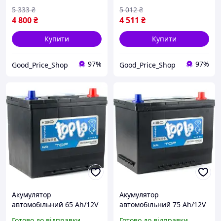
5 333
₴
5 012
₴
4 800
₴
4 511
₴
Купити
Купити
97%
97%
Good_Price_Shop
Good_Price_Shop
Акумулятор
Акумулятор
автомобільний 65 Ah/12V
автомобільний 75 Ah/12V
Top/Energy Japan Euro ukr
Top/Energy Japan Euro ukr
Готово до відправки
Готово до відправки