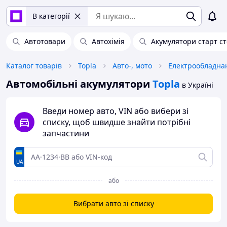
В категорії
Автотовари
Автохімія
Акумулятори старт с
Каталог товарів
Topla
Авто-, мото
Електрообладнан
Автомобільні акумулятори
Topla
в Україні
Введи номер авто, VIN або вибери зі
списку, щоб швидше знайти потрібні
запчастини
UA
або
Вибрати авто зі списку