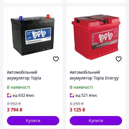
Автомобільний
Автомобільний
акумулятор Topla
акумулятор Topla Energy
Top/Energy Japan Euro 12В
Japan 12В 50Ач 450А(EN)
В наявності
В наявності
60Ач 600А(EN) R+ 118 860
R+ 108 050
632
521
від
₴
/міс
від
₴
/міс
3 952
₴
3 255
₴
3 794
₴
3 125
₴
Купити
Купити