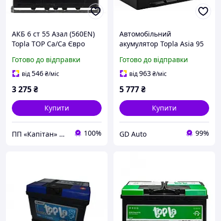
АКБ 6 ст 55 Азал (560EN)
Автомобільний
Topla TOP Ca/Ca Євро
акумулятор Topla Asia 95
А·год 850 А R+ 12 В
Готово до відправки
Готово до відправки
546
963
від
₴
/міс
від
₴
/міс
3 275
₴
5 777
₴
Купити
Купити
100%
99%
ПП «Капітан» | AUTO & ENERGY⭐️⭐️⭐️⭐️⭐️
GD Auto