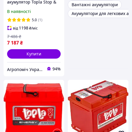
акумулятор Topla Stop &
Вантажні акумулятори
Go EFB JIS Euro 12В 105Аг
В наявності
Акумулятори для легкових ав
900А(EN) R+ 112 005
5.0
(1)
1198
від
₴
/міс
7 486
₴
7 187
₴
Купити
94%
Агропоміч Україна