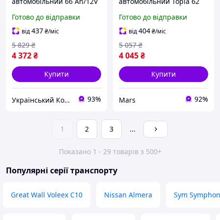
автомобільний 66 Ah/12V
автомобільний Topla 62
Energy Euro ukr koshik
Ah/12V TOP Euro 118 662
Готово до відправки
Готово до відправки
(41-339-85)
mars
437
404
від
₴
/міс
від
₴
/міс
5 829
₴
5 057
₴
4 372
₴
4 045
₴
Купити
Купити
93%
92%
Український Кошик
Mars
1
2
3
...
Показано 1 - 29 товарів з 500+
Популярні серії транспорту
Great Wall Voleex C10
Nissan Almera
Sym Symphon