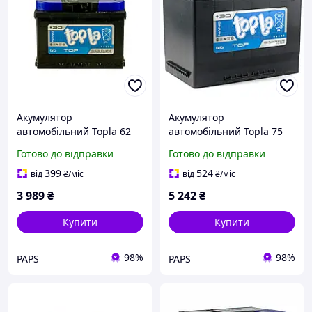
Акумулятор
Акумулятор
автомобільний Topla 62
автомобільний Topla 75
Ah/12V TOP Euro (118 662)
Ah/12V Top/Energy Japan
Готово до відправки
Готово до відправки
j
Euro (118 875) u
399
524
від
₴
/міс
від
₴
/міс
3 989
₴
5 242
₴
Купити
Купити
98%
98%
PAPS
PAPS