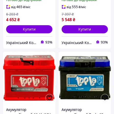
koshik (41-339-85)
koshik (41-339-85)
465
555
від
₴
/міс
від
₴
/міс
6 203
₴
7 397
₴
4 652
₴
5 548
₴
Купити
Купити
93%
93%
Український Кошик
Український Кошик
Акумулятор
Акумулятор