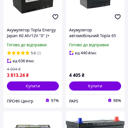
Акумулятор Topla Energy
Акумулятор
Japan 60 Ah/12V "0" (+
автомобільний Topla 65
справа)
Ah/12V Top/Energy Japan
Готово до відправки
Готово до відправки
Euro (118 665) f
440
5.0
(2)
від
₴
/міс
636
від
₴
/міс
4 004
₴
3 813
.24
₴
4 405
₴
Купити
Купити
97%
98%
ПРОФІ-Центр
PAPS