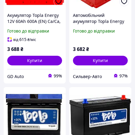
Акумулятор Topla Energy
Автомобільний
12V 60Ah 600A (EN) Ca/Ca,
акумулятор Topla Energy
правий плюс (56008)
60 Ah/12V
Готово до відправки
Готово до відправки
615
від
₴
/міс
3 688
₴
3 682
₴
Купити
Купити
99%
97%
GD Auto
Сильвер-Авто