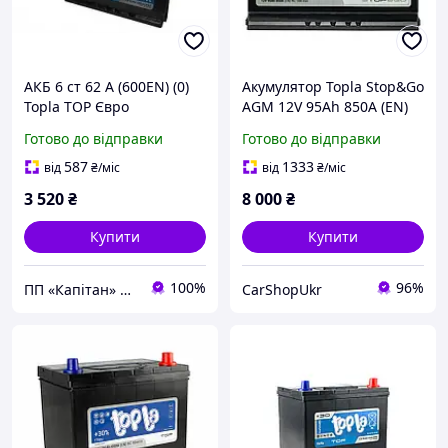
АКБ 6 ст 62 А (600EN) (0)
Акумулятор Topla Stop&Go
Topla TOP Євро
AGM 12V 95Ah 850A (EN)
(низьк.175)
R+ 353×175×190, Start-
Готово до відправки
Готово до відправки
Stop
587
1333
від
₴
/міс
від
₴
/міс
3 520
₴
8 000
₴
Купити
Купити
100%
96%
ПП «Капітан» | AUTO & ENERGY⭐️⭐️⭐️⭐️⭐️
CarShopUkr