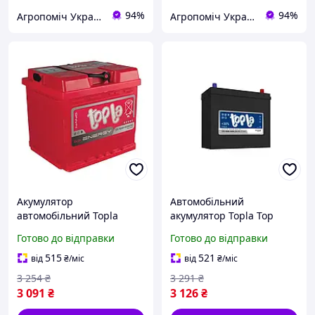
94%
94%
Агропоміч Україна
Агропоміч Україна
Акумулятор
Автомобільний
автомобільний Topla
акумулятор Topla Top
Energy Japan 12В 50Ач
Energy Japan Euro 12В
Готово до відправки
Готово до відправки
450А EN R+ 108050 для
45Ач 360А EN R+ для
легкових автомобілів
легкових автомобілів 118
515
521
від
₴
/міс
від
₴
/міс
845
3 254
₴
3 291
₴
3 091
₴
3 126
₴