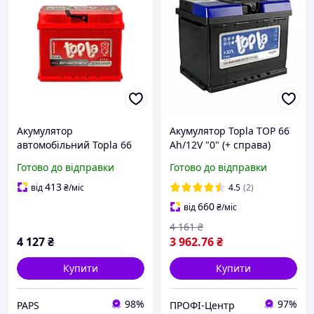
Акумулятор
Акумулятор Topla TOP 66
автомобільний Topla 66
Ah/12V "0" (+ справа)
Ah/12V Energy Euro (108
Готово до відправки
Готово до відправки
066) t
413
від
₴
/міс
4.5
(2)
660
від
₴
/міс
4 161
₴
4 127
₴
3 962
.76
₴
Купити
Купити
98%
97%
PAPS
ПРОФІ-Центр