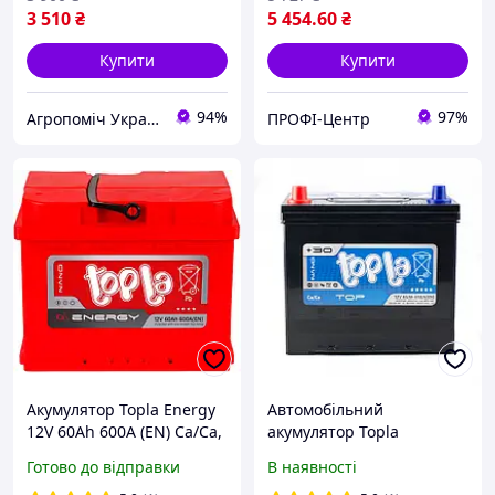
3 510
₴
5 454
.60
₴
Купити
Купити
94%
97%
Агропоміч Україна
ПРОФІ-Центр
Акумулятор Topla Energy
Автомобільний
12V 60Ah 600A (EN) Ca/Ca,
акумулятор Topla
лівий плюс (56009)
Top/Energy Japan 12В
Готово до відправки
В наявності
65Ач 650А(EN) L+ 118 765