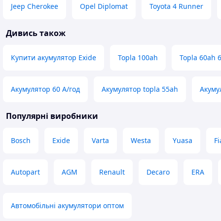
Jeep Cherokee
Opel Diplomat
Toyota 4 Runner
Дивись також
Купити акумулятор Exide
Topla 100ah
Topla 60ah 
Акумулятор 60 А/год
Акумулятор topla 55ah
Акуму
Популярні виробники
Bosch
Exide
Varta
Westa
Yuasa
F
Autopart
AGM
Renault
Decaro
ERA
Автомобільні акумулятори оптом