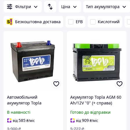
Фільтри
Ціна
Тип акумулятора
Безкоштовна доставка
EFB
Кислотний
Автомобільний
Акумулятор Topla AGM 60
акумулятор Topla
Ah/12V "0" (+ справа)
Top/Energy Japan 12В
В наявності
Готово до відправки
60Ач 600А(EN) L+ 118 960
585
909
від
₴
/міс
від
₴
/міс
3 900
₴
5 727
₴