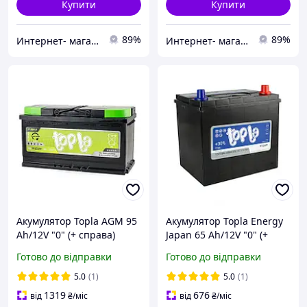
Купити
Купити
89%
89%
Интернет- магазин "AKB-OK"
Интернет- магазин "AKB-OK"
Акумулятор Topla AGM 95
Акумулятор Topla Energy
Ah/12V "0" (+ справа)
Japan 65 Ah/12V "0" (+
справа)
Готово до відправки
Готово до відправки
5.0
(1)
5.0
(1)
1319
676
від
₴
/міс
від
₴
/міс