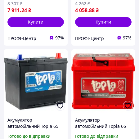
8 307
₴
4 262
₴
7 911
.24
₴
4 058
.88
₴
Купити
Купити
97%
97%
ПРОФІ-Центр
ПРОФІ-Центр
Акумулятор
Акумулятор
автомобільний Topla 65
автомобільний Topla 66
Ah/12V Top/Energy Japan
Ah/12V Energy Euro (108
Готово до відправки
Готово до відправки
Euro (118 665)
066)