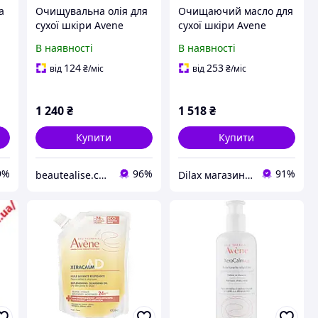
а
Очищувальна олія для
Очищаючий масло для
сухої шкіри Avene
сухої шкіри Avene
XeraCalm AD Lipid-
XeraCalm A. D.
В наявності
В наявності
Replenishing Cleansing
Cleansing Oil
Oil 400ml
124
253
від
₴
/міс
від
₴
/міс
1 240
₴
1 518
₴
Купити
Купити
9%
96%
91%
beautealise.com.ua
Dilax магазин брендових дитячих іграшок та товарів для батьків.