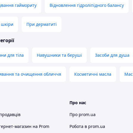
кування гаймориту
Відновлення гідроліпідного балансу
ї шкіри
При дерматиті
егорії
ни для тіла
Навушники та беруші
Засоби для душа
мивання та очищення обличчя
Косметичні масла
Мас
Про нас
 продавців
Про prom.ua
тернет-магазин
на Prom
Робота в prom.ua