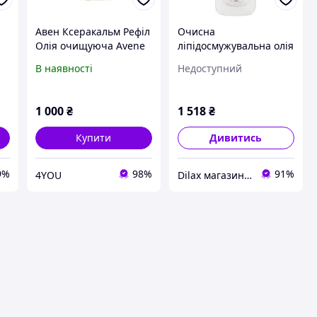
Авен Ксеракальм Рефіл
Очисна
Олія очищуюча Avene
ліпідосмужувальна олія
XeraCalm A.D Huile
Avene XeraCalm A.D.
В наявності
Недоступний
lavante relipidante 400
Huile Lavante
мл
Relipidante 400ml
(540931)
1 000
₴
1 518
₴
Купити
Дивитись
9%
98%
91%
4YOU
Dilax магазин брендових дитячих іграшок та товарів для батьків.