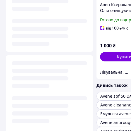
Авен Ксеракал
Олія очищуюч
XeraCalm A.D H
Готово до відп
lavante relipid
мл
100
від
₴
/міс
1 000
₴
Купит
Лікувальна, доглядова та професійна косметика
Дивись також
Avene spf 50 ф
Avene cleananc
Емульсія avene
Avene antiroug