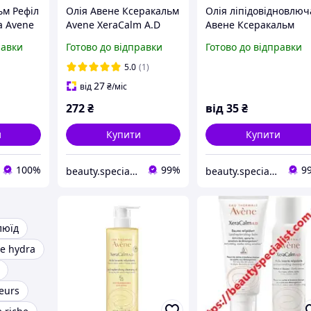
ьм Рефіл
Олія Авене Ксеракальм
Олія ліпідовідновлюч
а Avene
Avene XeraCalm A.D
Авене Ксеракальм
uile
Lipid-Replenishing
Avene XeraCalm A.D
равки
Готово до відправки
Готово до відправки
ante 400
Cleansing Oil 100 мл
Lipid-Replenishing
Cleansing Oil 10 мл
5.0
(1)
27
від
₴
/міс
272
₴
від
35
₴
и
Купити
Купити
100%
99%
9
beauty.specialist
beauty.specialist
люїд
e hydra
eurs