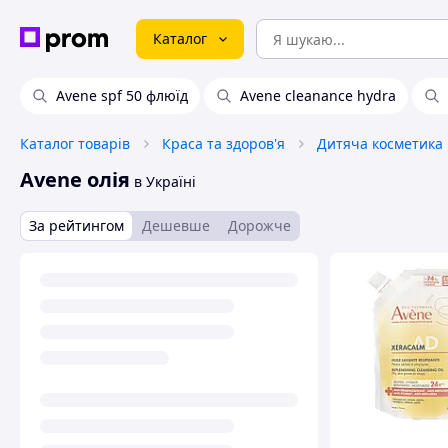
Каталог
Avene spf 50 флюїд
Avene cleanance hydra
Каталог товарів
Краса та здоров'я
Дитяча косметика
Avene олія
в Україні
За рейтингом
Дешевше
Дорожче