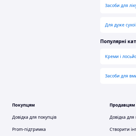
Засоби для лі
Для дуже сухо
Популярні кат
Креми і лосьйо
Засоби для в
Покупцям
Продавцям
Довідка для покупців
Довідка для
Prom-підтримка
Створити ін