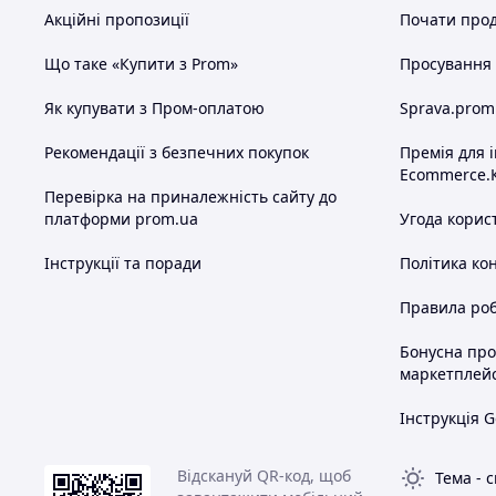
Акційні пропозиції
Почати прод
Що таке «Купити з Prom»
Просування в
Як купувати з Пром-оплатою
Sprava.prom
Рекомендації з безпечних покупок
Премія для 
Ecommerce.
Перевірка на приналежність сайту до
платформи prom.ua
Угода корис
Інструкції та поради
Політика ко
Правила роб
Бонусна пр
маркетплей
Інструкція G
Відскануй QR-код, щоб
Тема
-
с