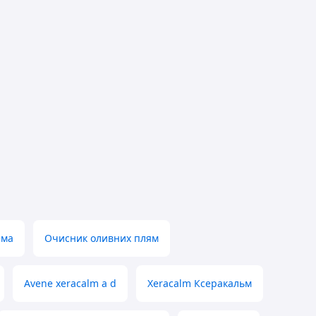
ема
Очисник оливних плям
Avene xeracalm a d
Xeracalm Ксеракальм