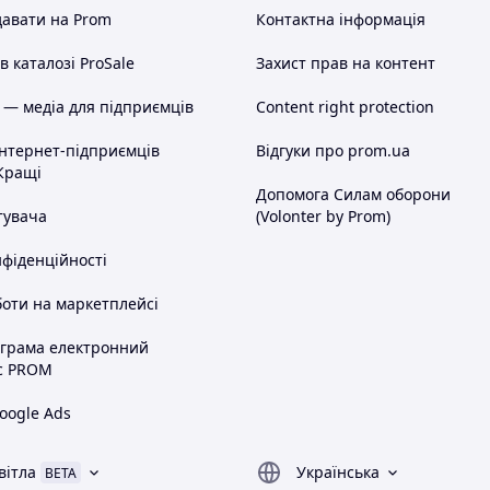
авати на Prom
Контактна інформація
 каталозі ProSale
Захист прав на контент
 — медіа для підприємців
Content right protection
інтернет-підприємців
Відгуки про prom.ua
Кращі
Допомога Силам оборони
тувача
(Volonter by Prom)
нфіденційності
оти на маркетплейсі
ограма електронний
с PROM
oogle Ads
вітла
Українська
BETA