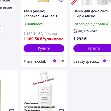
 riche
e expert
Авен (Avene)
Набір для дуже сухої
Ксеракальм AD олія
шкіри Авене
очищувальна для дуже
Ксеракальм Avene
В наявності
Готово до відправки
сухої шкіри, схильної
XeraCalm AD Lipid-
e
до атопічного
Replenishing Balm
129
від
₴
/міс
1 132
.14
₴/упаковка
дерматиту та свербежу
1 109
.50
₴/упаковка
1 292
₴
400 мл, Пьер Фабр
Купити
Купити
98%
9
Pharmex.club
beauty.specialist