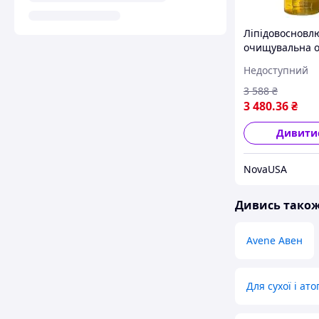
Ліпідовоснов
очищувальна о
атопічного де
Недоступний
схильного до е
Avene
3 588
₴
3 480
.36
₴
Дивити
NovaUSA
Дивись тако
Avene Авен
Для сухої і ат