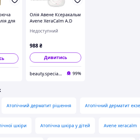
лююча
Олія Авене Ксеракальм
лія для
Avene XeraCalm A.D
рматиту
Lipid-Replenishing
Недоступний
кземи
Cleansing Oil
988
₴
Дивитись
сь
99%
beauty.specialist
ж
Атопічний дерматит рішення
Атопічний дерматит екз
опічної шкіри
Атопічна шкіра у дітей
Avene xeracalm