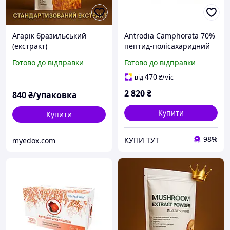
Агарік бразильський
Antrodia Camphorata 70%
(екстракт)
пептид-полісахаридний
комплекс із грибом
Готово до відправки
Готово до відправки
Антродія
470
від
₴
/міс
2 820
₴
840
₴/упаковка
Купити
Купити
98%
КУПИ ТУТ
myedox.com