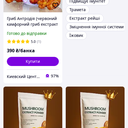
Підвищує імунітет
Трамета
Екстракт рейші
Гриб Антродія (червоний
камфорний гриб екстракт
Зміцнення імунної системи
40%) 60 капсул
Готово до відправки
Їжовик
5.0
(1)
390
₴/банка
Купити
97%
Киевский Центр Фунготерапии, Биорегуляции и Аюрведы