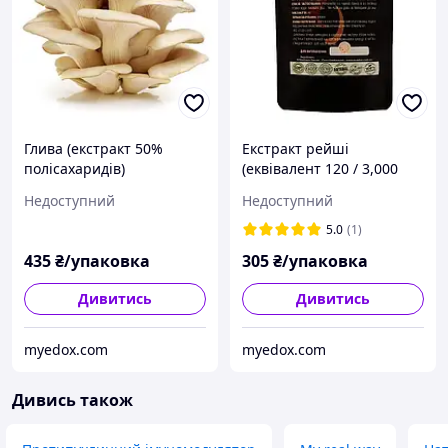
Глива (екстракт 50%
Екстракт рейші
полісахаридів)
(еквівалент 120 / 3,000
капсул*)
Недоступний
Недоступний
5.0
(1)
435
₴/упаковка
305
₴/упаковка
Дивитись
Дивитись
myedox.com
myedox.com
Дивись також