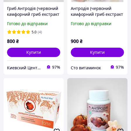
Гриб Антродія (червоний
Антродія (червоний
камфорний гриб екстракт
камфорний гриб екстракт
8%) 60 капсул
8%) Фунгодоктор,
Готово до відправки
Готово до відправки
Гепатопротектор,
Онкологія 60 капсул
5.0
(4)
800
₴
900
₴
Купити
Купити
97%
97%
Киевский Центр Фунготерапии, Биорегуляции и Аюрведы
Сто витаминок