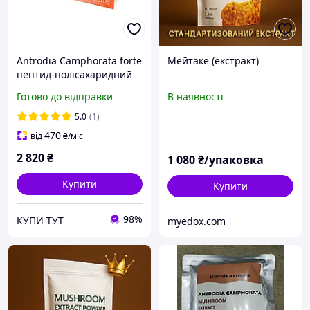
Antrodia Camphorata forte
Мейтаке (екстракт)
пептид-полісахаридний
комплекс,
Готово до відправки
В наявності
імуномодулятор,
протипухлинний
5.0
(1)
470
від
₴
/міс
2 820
₴
1 080
₴/упаковка
Купити
Купити
98%
КУПИ ТУТ
myedox.com