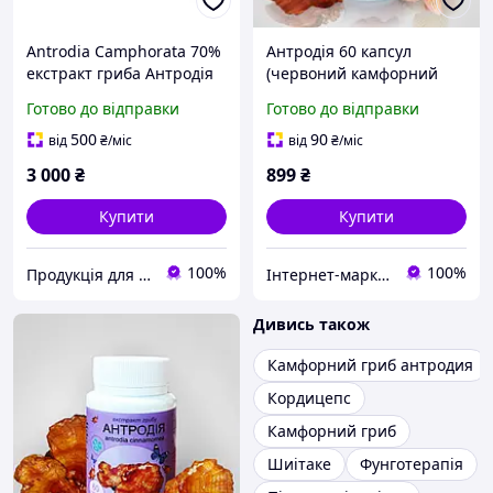
Antrodia Camphorata 70%
Антродія 60 капсул
екстракт гриба Антродія
(червоний камфорний
камфорна №90
гриб екстракт 8%)
Готово до відправки
Готово до відправки
Фунгодоктор
500
90
від
₴
/міс
від
₴
/міс
3 000
₴
899
₴
Купити
Купити
100%
100%
Продукція для здоров'я
Інтернет-маркет "БіоЖиття"
Дивись також
Камфорний гриб антродия
Кордицепс
Камфорний гриб
Шиітаке
Фунготерапія