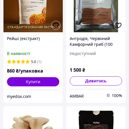
Рейші (екстракт)
Антродія, Червоний
Камфорний гриб (100
грамів) сухий екстракт
В наявності
Недоступний
5.0
(1)
1 500
₴
860
₴/упаковка
Дивитись
Купити
100%
AMBAR
myedox.com