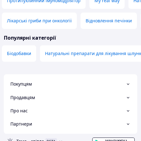
Протипухлинний імуномодулятор
My real way
Нат
Лікарські гриби при онкології
Відновлення печінки
Популярні категорії
Біодобавки
Натуральні препарати для лікування шлун
Покупцям
Продавцям
Про нас
Партнери