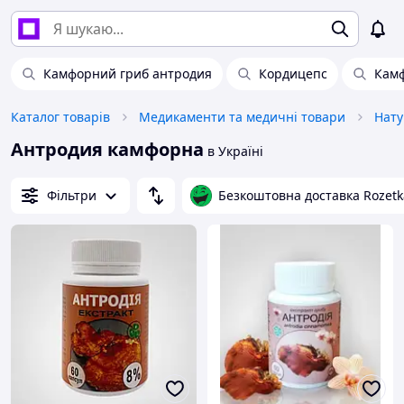
Камфорний гриб антродия
Кордицепс
Кам
Каталог товарів
Медикаменти та медичні товари
Нату
Антродия камфорна
в Україні
Фільтри
Безкоштовна доставка Rozetk