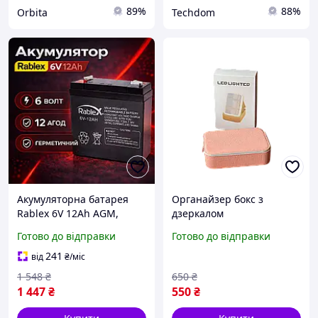
89%
88%
Orbita
Techdom
Акумуляторна батарея
Органайзер бокс з
Rablex 6V 12Ah AGM,
дзеркалом
Кислотний акумулятор 6
підсвічуванням
Готово до відправки
Готово до відправки
вольт для ДБЖ,
акумуляторний бьюті
електромобілів та
кейс косметичка валіза
241
від
₴
/міс
обладнання
сумка для зберігання
1 548
₴
650
₴
косметики та приладдя 2
1 447
₴
550
₴