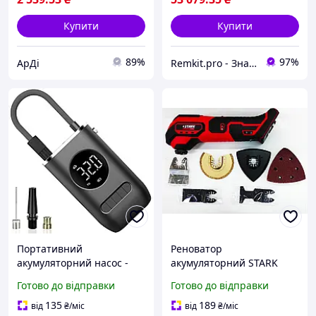
Купити
Купити
89%
97%
АрДі
Remkit.pro - Знайдемо все, що вам потрібне!
Портативний
Реноватор
акумуляторний насос -
акумуляторний STARK
компресор Podofo PAC-02
CMT-20 з приладдям 18В
Готово до відправки
Готово до відправки
для авто, мотоцикла,
велосипеда та
135
189
від
₴
/міс
від
₴
/міс