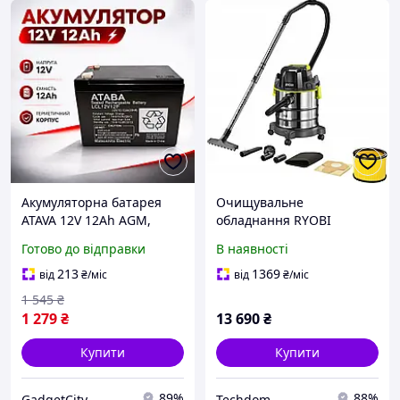
Акумуляторна батарея
Очищувальне
ATAVA 12V 12Ah AGM,
обладнання RYOBI
Кислотний акумулятор,
R18WDV-0 аккумуляторне
Готово до відправки
В наявності
АКБ для дому, батарея
12V 12Ah для обладнання
213
1369
від
₴
/міс
від
₴
/міс
1 545
₴
1 279
₴
13 690
₴
Купити
Купити
89%
88%
GadgetCity
Techdom