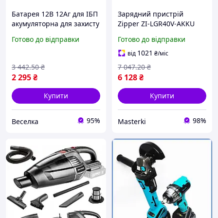
Батарея 12В 12Аг для ІБП
Зарядний пристрій
акумуляторна для захисту
Zipper ZI-LGR40V-AKKU
обладнання в домі та
літій іон 40 В швидке
Готово до відправки
Готово до відправки
офісі FLAME
заряджання 70 хв для
акумуляторного
1021
від
₴
/міс
обладнання
3 442
.50
₴
7 047
.20
₴
2 295
₴
6 128
₴
Купити
Купити
95%
98%
Веселка
Masterki