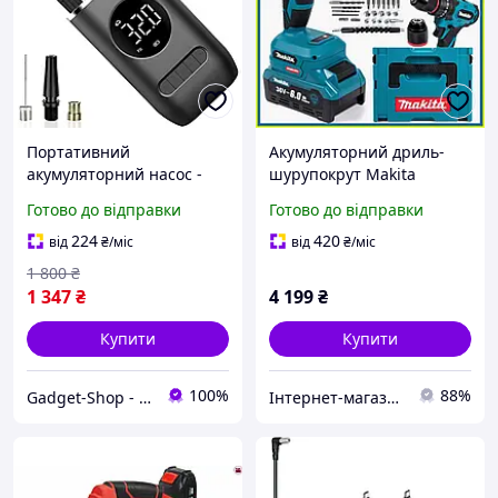
Портативний
Акумуляторний дриль-
акумуляторний насос -
шурупокрут Makita
компресор Podofo PAC-02
DDF335Z 36В 6 А·год
Готово до відправки
Готово до відправки
для авто, мотоцикла,
безщітковий мотор 94Нм
велосипеда та
27 одиниць обладнання
224
420
від
₴
/міс
від
₴
/міс
спортивного обладнання,
1 800
₴
чорний
1 347
₴
4 199
₴
Купити
Купити
100%
88%
Gadget-Shop - інтернет магазин гаджетів та аксесуарів
Інтернет-магазин Min Price