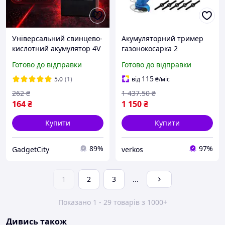
Універсальний свинцево-
Акумуляторний тример
кислотний акумулятор 4V
газонокосарка 2
4Ah, Акумуляторна
акумулятори та набор
Готово до відправки
Готово до відправки
батарея 4V 4Ah для
приладдя Boxer (BX-141)
ліхтаря, ваг та
115
5.0
(1)
від
₴
/міс
обладнання
262
₴
1 437
.50
₴
164
₴
1 150
₴
Купити
Купити
89%
97%
GadgetCity
verkos
1
2
3
...
Показано 1 - 29 товарів з 1000+
Дивись також