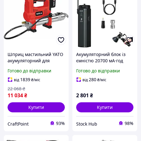
Шприц мастильний YATO
Акумуляторний блок із
акумуляторний для
ємністю 20700 мА·год
змащення обладнання
T100 Battery Grip
Готово до відправки
Готово до відправки
600 см3 18V 62MPa з
Знімальний акумулятор
гнучким аплікатором 76
для відеообладнання
1839
280
від
₴
/міс
від
₴
/міс
см
22 068
₴
11 034
₴
2 801
₴
Купити
Купити
93%
98%
CraftPoint
Stock Hub