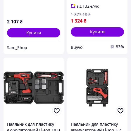
електрична коса,
охоронних систем та
портативний тример,
медичного обладнання
132
від
₴
/міс
мобільна коса
BUV
1 877
.18
₴
1 324
₴
2 107
₴
Купити
Купити
83%
Buyvol
Sam_Shop
Паяльник для пластику
Паяльник для пластику
акумуляторний Li-Ion 18 В
акумуляторний Li-Ion 3.7