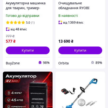
Акумуляторна машинка
Очищувальне
для тварин, тример-
обладнання RYOBI
машинка для тварин,
R18WDV-0 аккумуляторне
Готово до відправки
В наявності
грумінг набір,
обладнення для грумінгу,
1369
5.0
(1)
від
₴
/міс
догляд за котом
48
від
₴
/міс
777
₴
577
₴
13 690
₴
Купити
Купити
98%
89%
BuyZone
Orbita