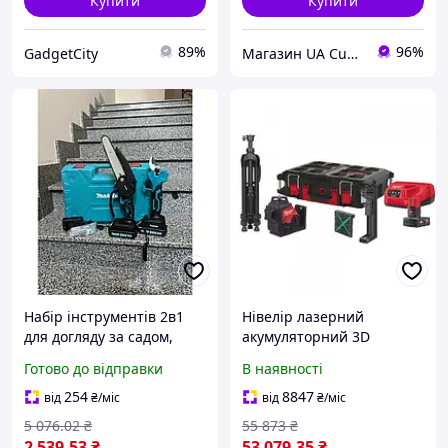
Купити
Купити
89%
96%
GadgetCity
Магазин UA Cubase
Набір інструментів 2в1
Нівелір лазерний
для догляду за садом,
акумуляторний 3D
акумуляторний комплект
MILWAUKEE, M12 3PLSKIT-
Готово до відправки
В наявності
з пилкою та секатором,
401P
приладдя для дачі
(ЗП+1ак.Х4Аг+обладнання
254
8847
від
₴
/міс
від
₴
/міс
8410293
+PACKOUT)
5 076
.02
₴
55 873
₴
2 539
.53
₴
53 079
.35
₴