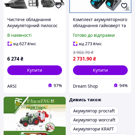
Чистяче обладнання
Комплект акумуляторного
Акумуляторний пилосос
обладнання гайковерт та
2в1 Graphite 58G097
кутова шліфувальна
В наявності
Готово до відправки
машина 21V 4Ah для
монтажних робіт ДШ1
627
273
від
₴
/міс
від
₴
/міс
3 902
.70
₴
6 274
₴
2 731
.90
₴
Купити
Купити
97%
94%
ARSI
Dream Shop
Дивись також
Акумулятор procraft
Акумулятор worcraft
Акумулятори KRAFT