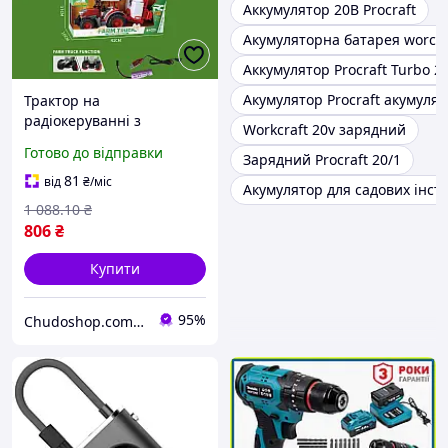
Аккумулятор 20В Procraft
Акумуляторна батарея worcra
Аккумулятор Procraft Turbo 2
Акумулятор Procraft акумулят
Трактор на
радіокеруванні з
Workcraft 20v зарядний
навісним обладнанням
Готово до відправки
Зарядний Procraft 20/1
акумуляторний 3.7V пульт
27MHz підсвічування
81
від
₴
/міс
Акумулятор для садових інст
гумові колеса для дітей
1 088
.10
₴
806
₴
Купити
95%
Chudoshop.com.ua