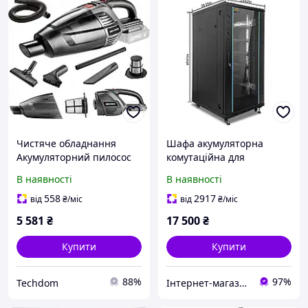
Чистяче обладнання
Шафа акумуляторна
Акумуляторний пилосос
комутаційна для
2в1 Graphite 58G097
мережевого акумуляторів
В наявності
В наявності
електронного обладнання
серверів
558
2917
від
₴
/міс
від
₴
/міс
5 581
₴
17 500
₴
Купити
Купити
88%
97%
Techdom
Інтернет-магазин "Цифродім"