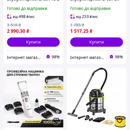
2 Ач (60 Вт) макс. t= 500ºC
В 2 Агод (40 Вт) макс. t=
Готово до відправки
Готово до відправки
у кейсі з обладнанням
600ºC у футлярі з
Yato YT-824482
обладнанням Yato YT-
498
253
від
₴
/міс
від
₴
/міс
824480
3 518
₴
1 785
₴
2 990
.30
₴
1 517
.25
₴
Купити
Купити
98%
98%
Інтернет магазин обладнання та інструменту "Чупі"
Інтернет магазин обладнання та інструменту "Чупі"