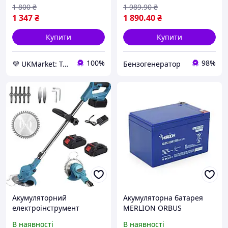
спортивного обладнання,
1 800
₴
1 989
.90
₴
чорний
1 347
₴
1 890
.40
₴
Купити
Купити
100%
98%
💜 UKMarket: Товари для дому та саду: тенти, штори, м'які вікна, меблі. Товари для спорту. Техніка
Бензогенератор
Акумуляторний
Акумуляторна батарея
електроінструмент
MERLION ORBUS
садове обладнання,
GLO12120F2 12V 12Ah для
В наявності
В наявності