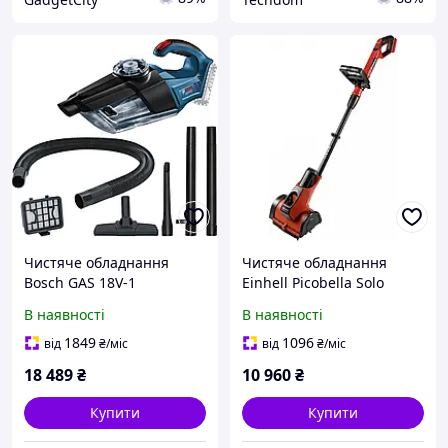
Чистяче обладнання
Чистяче обладнання
Bosch GAS 18V-1
Einhell Picobella Solo
Professional акумуляторне
3424200 аккумуляторне
В наявності
В наявності
1849
1096
від
₴
/міс
від
₴
/міс
18 489
₴
10 960
₴
Купити
Купити