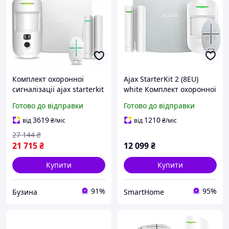
Комплект охоронної
Ajax StarterKit 2 (8EU)
сигналізації ajax starterkit
white Комплект охоронної
cam plus білий з
сигналізації
Готово до відправки
Готово до відправки
підтримкою hdr включає
hub 2 plus buzyna
3619
1210
від
₴
/міс
від
₴
/міс
27 144
₴
21 715
₴
12 099
₴
Купити
Купити
91%
95%
Бузина
SmartHome