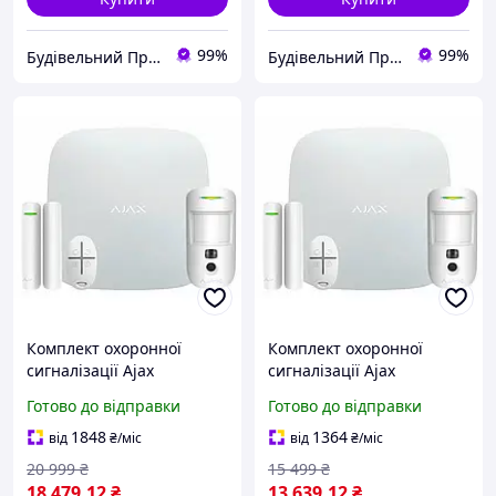
99%
99%
Будівельний Простір
Будівельний Простір
Комплект охоронної
Комплект охоронної
сигналізації Ajax
сигналізації Ajax
StarterKit Cam Plus HDR
StarterKit Cam HDR white
Готово до відправки
Готово до відправки
ECG (8EU) UA white
1848
1364
від
₴
/міс
від
₴
/міс
20 999
₴
15 499
₴
18 479
.12
₴
13 639
.12
₴