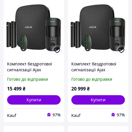
Комплект бездротової
Комплект бездротової
сигналізації Ajax
сигналізації Ajax
StarterKit Cam HDR Black
StarterKit Cam Plus HDR
Готово до відправки
Готово до відправки
(302632)
Wi-Fi 2G/3G/4G Ethernet
Black (302694)
15 499
₴
20 999
₴
Купити
Купити
97%
97%
Kauf
Kauf