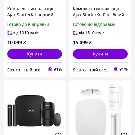
Комплект сигналізації
Комплект сигналізації
Ajax StarterKit чорний
Ajax StarterKit Plus білий
Готово до відправки
Готово до відправки
1010
1510
від
₴
/міс
від
₴
/міс
10 099
₴
15 099
₴
Купити
Купити
91%
91%
Sicuro - твій всесвіт комфорту та безпеки
Sicuro - твій всесвіт комфорту та безпеки