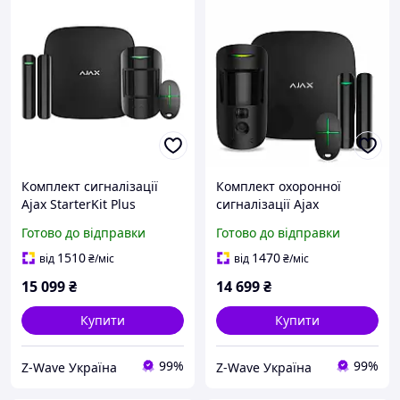
Комплект сигналізації
Комплект охоронної
Ajax StarterKit Plus
сигналізації Ajax
чорний
StarterKit Cam
Готово до відправки
Готово до відправки
1510
1470
від
₴
/міс
від
₴
/міс
15 099
₴
14 699
₴
Купити
Купити
99%
99%
Z-Wave Україна
Z-Wave Україна