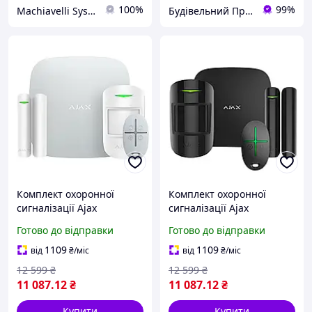
100%
99%
Machiavelli Systems
Будівельний Простір
Комплект охоронної
Комплект охоронної
сигналізації Ajax
сигналізації Ajax
StarterKit 2 (8EU) білий
StarterKit 2 (8EU) чорний
Готово до відправки
Готово до відправки
1109
1109
від
₴
/міс
від
₴
/міс
12 599
₴
12 599
₴
11 087
.12
₴
11 087
.12
₴
Купити
Купити