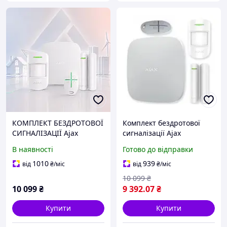
КОМПЛЕКТ БЕЗДРОТОВОЇ
Комплект бездротової
СИГНАЛІЗАЦІЇ Ajax
сигналізації Ajax
StarterKit White з 2G та
StarterKit (білий)
В наявності
Готово до відправки
Ethernet
1010
939
від
₴
/міс
від
₴
/міс
10 099
₴
10 099
₴
9 392
.07
₴
Купити
Купити