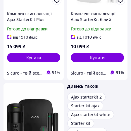
Комплект сигналізації
Комплект сигналізації
Ajax StarterKit Plus
Ajax StarterKit білий
чорний
Готово до відправки
Готово до відправки
1510
1010
від
₴
/міс
від
₴
/міс
15 099
₴
10 099
₴
Купити
Купити
91%
91%
Sicuro - твій всесвіт комфорту та безпеки
Sicuro - твій всесвіт комфорту та безпеки
Дивись також
Ajax starterkit 2
Starter kit ajax
Ajax starterkit white
Starter kit