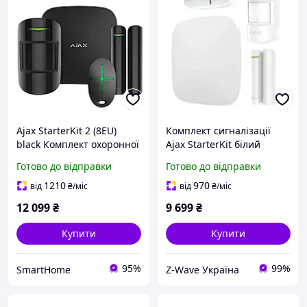
Ajax StarterKit 2 (8EU)
Комплект сигналізації
black Комплект охоронної
Ajax StarterKit білий
сигналізації
Готово до відправки
Готово до відправки
1210
970
від
₴
/міс
від
₴
/міс
12 099
₴
9 699
₴
Купити
Купити
95%
99%
SmartHome
Z-Wave Україна