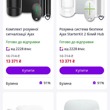
Комплект розумної
Розумна система безпеки
сигналізації Ajax
Ajax StarterKit 2 білий Hub
StarterKit 2 чорний Hub 2
2 датчик руху сенсор
Готово до відправки
Готово до відправки
детектор руху датчик
двері buzyna
відкриття дверей buzyna
2228
2228
від
₴
/міс
від
₴
/міс
16 714
₴
16 714
₴
13 371
₴
13 371
₴
Купити
Купити
91%
91%
Бузина
Бузина