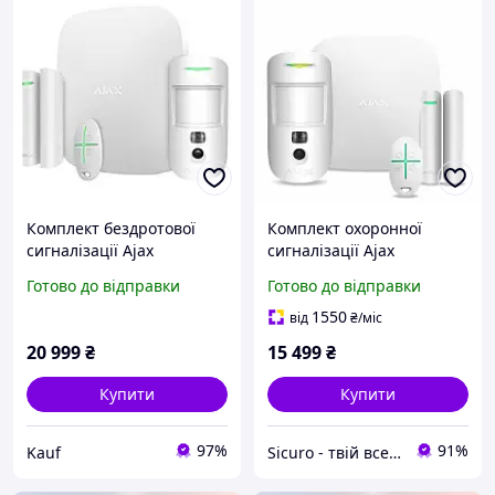
Комплект бездротової
Комплект охоронної
сигналізації Ajax
сигналізації Ajax
StarterKit Cam Plus HDR
StarterKit Cam White
Готово до відправки
Готово до відправки
Wi-Fi 2G/3G/4G Ethernet
White (302695)
1550
від
₴
/міс
20 999
₴
15 499
₴
Купити
Купити
97%
91%
Kauf
Sicuro - твій всесвіт комфорту та безпеки