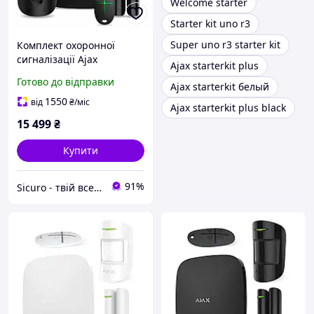
Welcome starter
Starter kit uno r3
Super uno r3 starter kit
Комплект охоронної
сигналізації Ajax
Ajax starterkit plus
StarterKit Cam Black
Готово до відправки
Ajax starterkit белый
1550
від
₴
/міс
Ajax starterkit plus black
15 499
₴
Купити
91%
Sicuro - твій всесвіт комфорту та безпеки