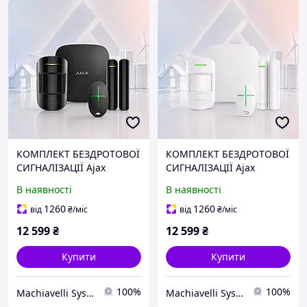
КОМПЛЕКТ БЕЗДРОТОВОЇ
КОМПЛЕКТ БЕЗДРОТОВОЇ
СИГНАЛІЗАЦІЇ Ajax
СИГНАЛІЗАЦІЇ Ajax
StarterKit 2 Black з
StarterKit 2 White з
В наявності
В наявності
підтримкою
підтримкою
фотоверифікації, 2G +
фотоверифікації, 2G +
1260
1260
від
₴
/міс
від
₴
/міс
Ethernet
Ethernet
12 599
₴
12 599
₴
Купити
Купити
100%
100%
Machiavelli Systems
Machiavelli Systems