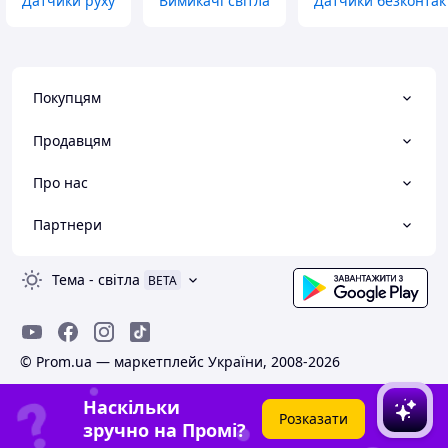
Датчики руху
Вимикачі світла
Датчики безконтак
Покупцям
Продавцям
Про нас
Партнери
Тема
-
світла
BETA
© Prom.ua — маркетплейс України, 2008-2026
Наскільки
Розказати
зручно на Промі?