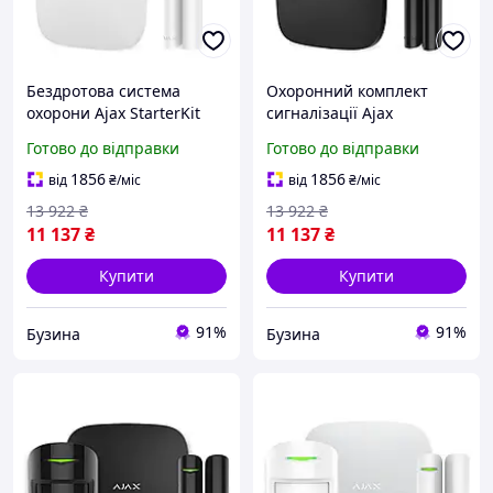
Бездротова система
Охоронний комплект
охорони Ajax StarterKit
сигналізації Ajax
біла Хаб датчик руху
StarterKit чорний Hub
Готово до відправки
Готово до відправки
датчик відкриття дверей
датчик руху датчик
buzyna
відкриття buzyna
1856
1856
від
₴
/міс
від
₴
/міс
13 922
₴
13 922
₴
11 137
₴
11 137
₴
Купити
Купити
91%
91%
Бузина
Бузина