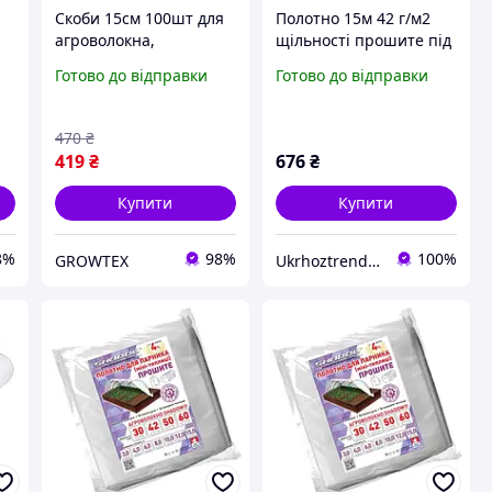
Скоби 15см 100шт для
Полотно 15м 42 г/м2
агроволокна,
щільності прошите під
і
геотекстиля, агроткані
дуги агроволокно для
Готово до відправки
Готово до відправки
парника
470
₴
419
₴
676
₴
Купити
Купити
8%
98%
100%
GROWTEX
Ukrhoztrend-товари для саду та городу