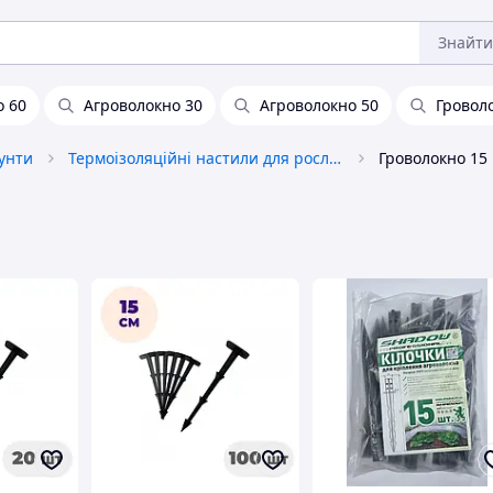
Знайти
о 60
Агроволокно 30
Агроволокно 50
Гровол
рунти
Термоізоляційні настили для рослин, агроволокно
Гроволокно 15