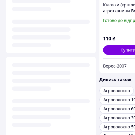
Кілочки (кріпл
агротканини B
см, 20 шт | Кр
Готово до відп
агроволокна
110
₴
Купит
Верес-2007
Дивись також
Агроволокно
Агроволокно 1
Агроволокно 6
Агроволокно 3
Агроволокно 5