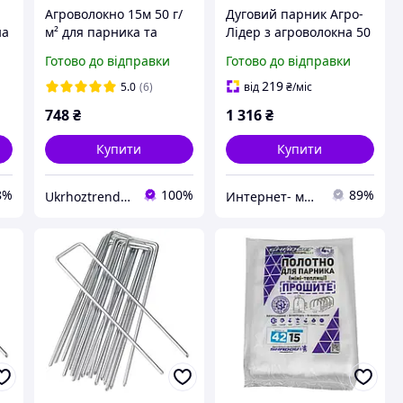
я
Агроволокно 15м 50 г/
Дуговий парник Агро-
на
м² для парника та
Лідер з агроволокна 50
теплиці, готове
мкм, 15 м, білий для
Готово до відправки
Готово до відправки
прошитое полотно для
городу та дачі
накриття, агрополотно
219
5.0
(6)
від
₴
/міс
Shadow
748
₴
1 316
₴
Купити
Купити
8%
100%
89%
Ukrhoztrend-товари для саду та городу
Интернет- магазин "AKB-OK"