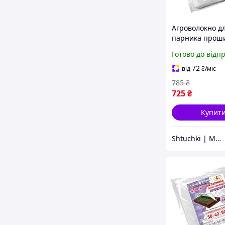
Агроволокно д
парника проши
Shadow 15 м 42
Готово до відп
72
від
₴
/міс
785
₴
725
₴
Купит
Shtuchki | Магазин корисних штучок