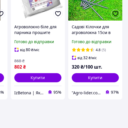
Агроволокно біле для
Садові Кілочки для
парника прошите
агроволокна 15см в
Shadow 50 г/м² 15 м
упаковці 100шт
Готово до відправки
Готово до відправки
''Bradas'' - шпильки для
агротканини
80
від
₴
/міс
4.8
(5)
32
від
₴
/міс
868
₴
802
₴
320
₴/100 шт.
Купити
Купити
8%
95%
97%
IzBetona | Якісні товари за доступними цінами
"Agro-lider.com.ua": Ваш провідник у світі садівництва та городництва!