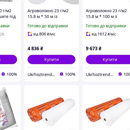
0 г/м2
Агроволокно 23 г/м2
Агроволокно 23 г/м2
шите під
15.8 м * 50 м із
15.8 м * 100 м з
ка, біле
посиленим краєм
посиленим краєм
равки
Готово до відправки
Готово до відправки
"Shadow" біле
"Shadow" біле
агроволокно для
агроволокно для
806
1612
(3)
від
₴
/міс
від
₴
/міс
теплиць
теплиць
4 836
₴
9 673
₴
и
Купити
Купити
100%
100%
10
Ukrhoztrend-товари для саду та городу
Ukrhoztrend-товари для саду та городу