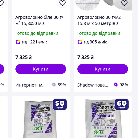
Агроволокно біле 30 г/
Агроволокно 30 г/м2
м² 15,8x50 м з
15.8 м х 50 метрів з
посиленим краєм
посиленим краєм
Готово до відправки
Готово до відправки
он
«Shadow» для теплиць,
"Shadow" агроволокно
термоізоляційний
біле для теплиць
1221
305
від
₴
/міс
від
₴
/міс
настил
7 325
₴
7 325
₴
Купити
Купити
9%
89%
98%
Интернет- магазин "AKB-OK"
Shadow-товари для сільського господарства та домашнього вжитку