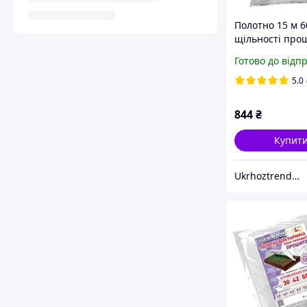
Полотно 15 м 6
щільності про
дуги для парни
Готово до відп
агроволокно
5.0
844
₴
Купит
Ukrhoztrend-товари для саду та городу