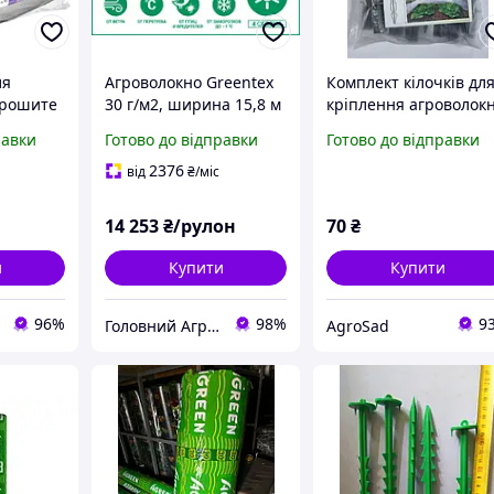
ля
Агроволокно Greentex
Комплект кілочків дл
прошите
30 г/м2, ширина 15,8 м
кріплення агроволок
 15 м
(100 м) Польща
(15 штук) AgroSad
равки
Готово до відправки
Готово до відправки
2376
від
₴
/міс
14 253
₴/рулон
70
₴
и
Купити
Купити
96%
98%
9
Головний Агроном
AgroSad