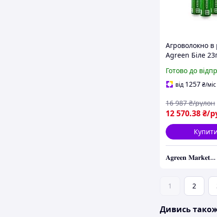
Агроволокно в 
Agreen Біле 23
15.08м х 100м
Готово до відп
Універсальний
спанбонд для 
1257
від
₴
/міс
16 987
₴/рулон
12 570
.38
₴/р
Купит
𝐀𝐠𝐫𝐞𝐞𝐧 𝐌𝐚𝐫𝐤𝐞𝐭 – Вирощуйте мрію, а ми подбаємо про все інше!
1
2
Дивись тако