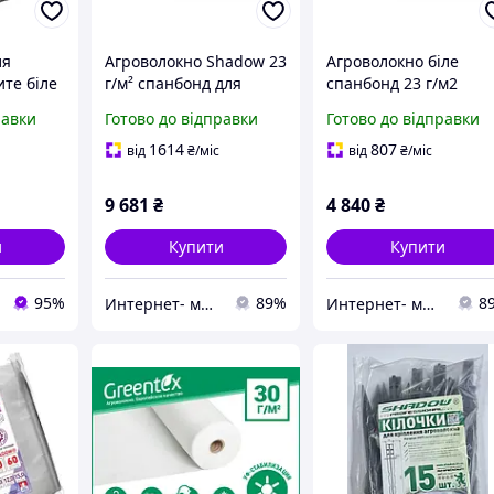
ля
Агроволокно Shadow 23
Агроволокно біле
те біле
г/м² спанбонд для
спанбонд 23 г/м2
 г/м²
теплиць та захисту
"Shadow" Чехія,
равки
Готово до відправки
Готово до відправки
рослин 15.8x100 м, біле
посилений край, рул
15.8 x 50 м
1614
807
від
₴
/міс
від
₴
/міс
термоізоляція для
рослин
9 681
₴
4 840
₴
и
Купити
Купити
95%
89%
8
Интернет- магазин "AKB-OK"
Интернет- магазин "AKB-OK"