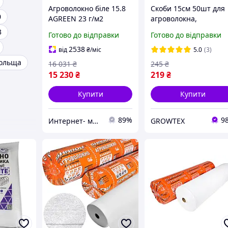
Агроволокно біле 15.8
Скоби 15см 50шт для
0
AGREEN 23 г/м2
агроволокна,
геотекстиля, агроткан
3
Готово до відправки
Готово до відправки
2538
від
₴
/міс
5.0
(3)
Польща
16 031
₴
245
₴
15 230
₴
219
₴
Купити
Купити
89%
9
Интернет- магазин "AKB-OK"
GROWTEX