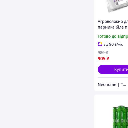
Агроволокно д
парника біле 
Shadow 60 г/м²
Готово до відп
(TMiz15038)
90
від
₴
/міс
980
₴
905
₴
Купит
Neohome | Товари для дому та дачі