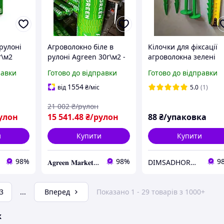
рулоні
Агроволокно біле в
Кілочки для фіксації
г\м2
рулоні Agreen 30г\м2 -
агроволокна зелені
15.8м\100м
15см (20шт упаковка)
равки
Готово до відправки
Готово до відправки
рослин
1554
від
₴
/міс
5.0
(1)
21 002
₴/рулон
улон
15 541
.48
₴/рулон
88
₴/упаковка
и
Купити
Купити
98%
98%
9
𝐀𝐠𝐫𝐞𝐞𝐧 𝐌𝐚𝐫𝐤𝐞𝐭 – Вирощуйте мрію, а ми подбаємо про все інше!
DIMSADHOROD
3
...
Вперед
Показано 1 - 29 товарів з 1000+
ж