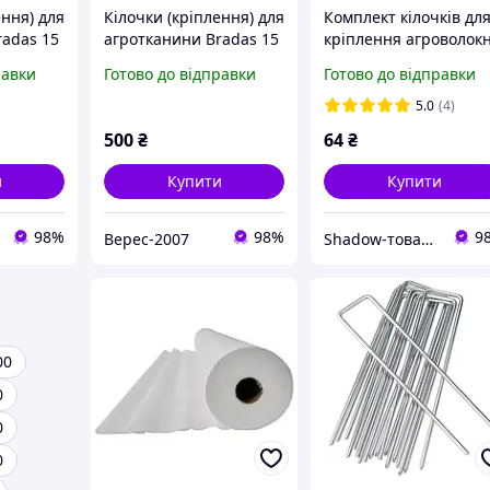
ення) для
Кілочки (кріплення) для
Комплект кілочків дл
radas 15
агротканини Bradas 15
кріплення агроволок
іплення
см, 100 шт | Кріплення
(15 штук)
равки
Готово до відправки
Готово до відправки
агроволокна
5.0
(4)
500
₴
64
₴
и
Купити
Купити
98%
98%
9
Верес-2007
Shadow-товари для сільського господарства та домашнього вжитку
00
0
0
0