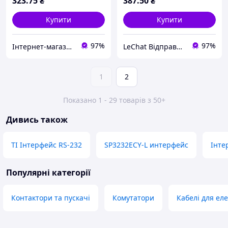
323
.75
₴
387
.50
₴
Купити
Купити
97%
97%
Інтернет-магазин ЗНАКОМО! Відправка від 1 до 5 днів! На деякі товари може бути передплата!
LeChat Відправка від 1 до 5 днів! На деякі товари може бути передплата!
1
2
Показано 1 - 29 товарів з 50+
Дивись також
TI Інтерфейс RS-232
SP3232ECY-L интерфейс
Інте
Популярні категорії
Контактори та пускачі
Комутатори
Кабелі для ел