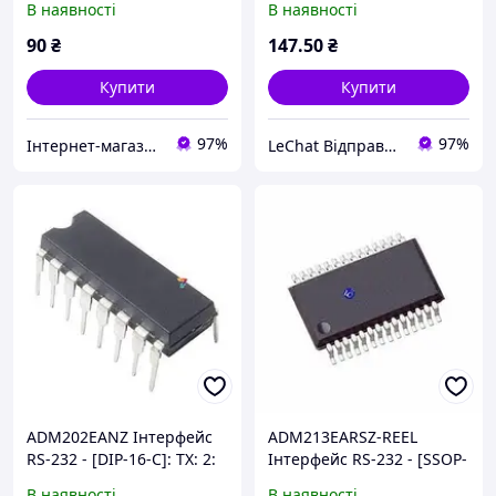
В наявності
В наявності
кбіт / с: Напруга: 4.5 ... 5.5
/ с: Напруга: 5 В
В
90
₴
147
.50
₴
Купити
Купити
97%
97%
Інтернет-магазин ЗНАКОМО! Відправка від 1 до 5 днів! На деякі товари може бути передплата!
LeChat Відправка від 1 до 5 днів! На деякі товари може бути передплата!
ADM202EANZ Інтерфейс
ADM213EARSZ-REEL
RS-232 - [DIP-16-C]: TX: 2:
Інтерфейс RS-232 - [SSOP-
RX: 2: Швидкість: 120 кбіт
28]: TX: 4: RX: 5:
В наявності
В наявності