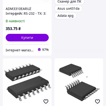
Сканер для ПК
Asus ux431da
ADM3310EARUZ
Інтерфейс RS-232 - TX: 3:
Adata xpg
RX: 5: Швидкість: 460 кбіт
В наявності
/ с: Напруга: 2.7 В
353
.75
₴
Купити
97%
Інтернет-магазин ЗНАКОМО! Відправка від 1 до 5 днів! На деякі товари може бути передплата!