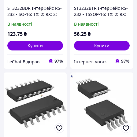
ST3232BDR Інтерфейс RS-
ST3232BTR Інтерфейс RS-
232 - SO-16: TX: 2: RX: 2:
232 - TSSOP-16: TX: 2: RX:
Швидкість: 400 кбіт / с:
2: Швидкість: 400 кбіт / с:
В наявності
В наявності
Напруга: від 3 ... 5,5 В.
Напруга: від 3 ... 5,5 В.
123
.75
₴
56
.25
₴
Купити
Купити
97%
97%
LeChat Відправка від 1 до 5 днів! На деякі товари може бути передплата!
Інтернет-магазин ЗНАКОМО! Відправка від 1 до 5 днів! На деякі товари може бути передплата!