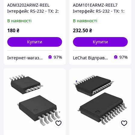
ADM3202ARWZ-REEL
ADM101EARMZ-REEL7
Інтерфейс RS-232 - TX: 2:
Інтерфейс RS-232 - TX: 1:
RX: 2: Швидкість: 460 кбіт
RX: 1: Швидкість: 460 кбіт
В наявності
В наявності
/ с: Напруга: 3 В
/ с: Напруга: 5.5 В
180
₴
232
.50
₴
Купити
Купити
97%
97%
Інтернет-магазин ЗНАКОМО! Відправка від 1 до 5 днів! На деякі товари може бути передплата!
LeChat Відправка від 1 до 5 днів! На деякі товари може бути передплата!