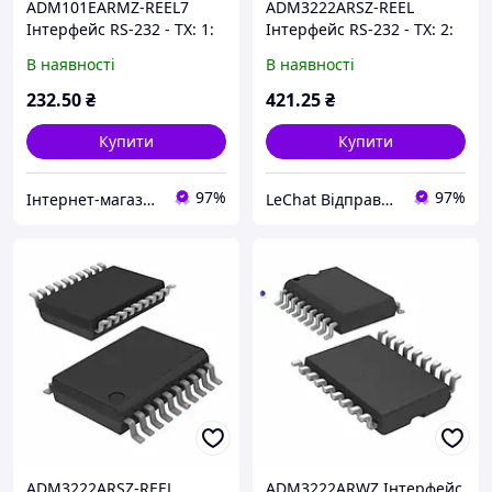
ADM101EARMZ-REEL7
ADM3222ARSZ-REEL
Інтерфейс RS-232 - TX: 1:
Інтерфейс RS-232 - TX: 2:
RX: 1: Швидкість: 460 кбіт
RX: 2: Швидкість: 460 кбіт
В наявності
В наявності
/ с: Напруга: 5.5 В
/ с: Напруга: 3 ... 5.5 В
232
.50
₴
421
.25
₴
Купити
Купити
97%
97%
Інтернет-магазин ЗНАКОМО! Відправка від 1 до 5 днів! На деякі товари може бути передплата!
LeChat Відправка від 1 до 5 днів! На деякі товари може бути передплата!
ADM3222ARSZ-REEL
ADM3222ARWZ Інтерфейс