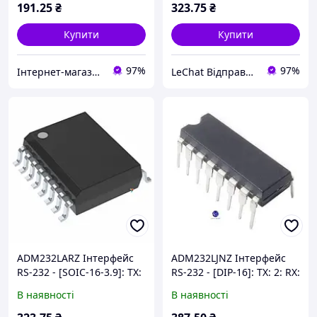
191
.25
₴
323
.75
₴
Купити
Купити
97%
97%
Інтернет-магазин ЗНАКОМО! Відправка від 1 до 5 днів! На деякі товари може бути передплата!
LeChat Відправка від 1 до 5 днів! На деякі товари може бути передплата!
ADM232LARZ Інтерфейс
ADM232LJNZ Інтерфейс
RS-232 - [SOIC-16-3.9]: TX:
RS-232 - [DIP-16]: TX: 2: RX:
2: RX: 2: Швидкість: 120
2: Швидкість: 200 кбіт / с:
В наявності
В наявності
кбіт / с: Напруга: 5 В
Напруга: 5 В