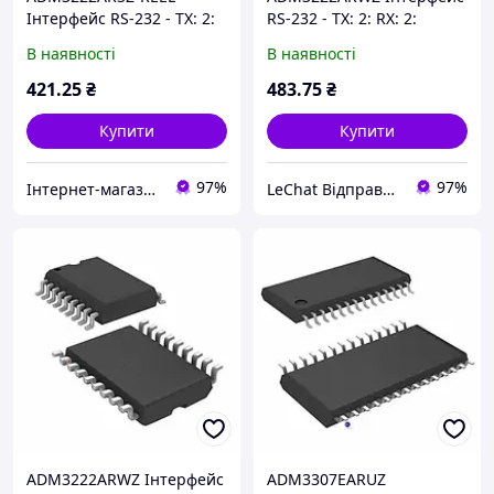
Інтерфейс RS-232 - TX: 2:
RS-232 - TX: 2: RX: 2:
RX: 2: Швидкість: 460 кбіт
Швидкість: 460 кбіт / с:
В наявності
В наявності
/ с: Напруга: 3 ... 5.5 В
Напруга: 3 ... 5.5 В
421
.25
₴
483
.75
₴
Купити
Купити
97%
97%
Інтернет-магазин ЗНАКОМО! Відправка від 1 до 5 днів! На деякі товари може бути передплата!
LeChat Відправка від 1 до 5 днів! На деякі товари може бути передплата!
ADM3222ARWZ Інтерфейс
ADM3307EARUZ