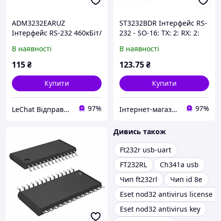
ADM3232EARUZ
ST3232BDR Інтерфейс RS-
Інтерфейс RS-232 460кБіт/
232 - SO-16: TX: 2: RX: 2:
с, Uжив 3В...5.5В, -40°С
Швидкість: 400 кбіт / с:
В наявності
В наявності
+85°
Напруга: від 3 ... 5,5 В.
115
₴
123
.75
₴
Купити
Купити
97%
97%
LeChat Відправка від 1 до 5 днів! На деякі товари може бути передплата!
Інтернет-магазин ЗНАКОМО! Відправка від 1 до 5 днів! На деякі товари може бути передплата!
Дивись також
Ft232r usb-uart
FT232RL
Ch341a usb
Чип ft232rl
Чип id 8e
Eset nod32 antivirus license k
Eset nod32 antivirus key