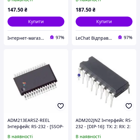
/ с: Напруга: 5 В
Швидкість: 120 кбіт / с:
Напруга: 5 В
147
.50
₴
187
.50
₴
Купити
Купити
97%
97%
Інтернет-магазин ЗНАКОМО! Відправка від 1 до 5 днів! На деякі товари може бути передплата!
LeChat Відправка від 1 до 5 днів! На деякі товари може бути передплата!
ADM213EARSZ-REEL
ADM202JNZ Інтерфейс RS-
Інтерфейс RS-232 - [SSOP-
232 - [DIP-16]: TX: 2: RX: 2:
28]: TX: 4: RX: 5:
Швидкість: 120 кбіт / с:
В наявності
В наявності
Швидкість: 120 кбіт / с:
Напруга: 5 В