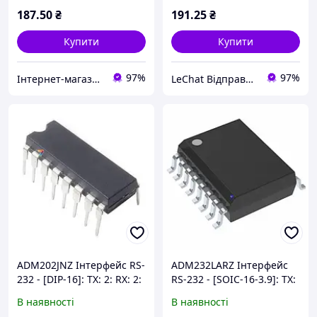
Напруга: 5 В
187
.50
₴
191
.25
₴
Купити
Купити
97%
97%
Інтернет-магазин ЗНАКОМО! Відправка від 1 до 5 днів! На деякі товари може бути передплата!
LeChat Відправка від 1 до 5 днів! На деякі товари може бути передплата!
ADM202JNZ Інтерфейс RS-
ADM232LARZ Інтерфейс
232 - [DIP-16]: TX: 2: RX: 2:
RS-232 - [SOIC-16-3.9]: TX:
Швидкість: 120 кбіт / с:
2: RX: 2: Швидкість: 120
В наявності
В наявності
Напруга: 5 В
кбіт / с: Напруга: 5 В