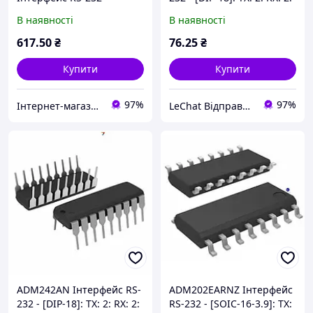
[TSSOP-28]: TX: 5: RX: 3:
Швидкість: 200 кбіт / с:
В наявності
В наявності
Швидкість: 1 Мбіт / с:
Напруга: 5 В
Напруга: 3.6 В
617
.50
₴
76
.25
₴
Купити
Купити
97%
97%
Інтернет-магазин ЗНАКОМО! Відправка від 1 до 5 днів! На деякі товари може бути передплата!
LeChat Відправка від 1 до 5 днів! На деякі товари може бути передплата!
ADM242AN Інтерфейс RS-
ADM202EARNZ Інтерфейс
232 - [DIP-18]: TX: 2: RX: 2:
RS-232 - [SOIC-16-3.9]: TX: