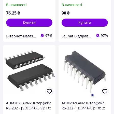
Швидкість: 200 кбіт / с:
2: RX: 2: Швидкість: 230
В наявності
В наявності
Напруга: 5 В
кбіт / с: Напруга: 4.5 ... 5.5
В
76
.25
₴
90
₴
Купити
Купити
97%
97%
Інтернет-магазин ЗНАКОМО! Відправка від 1 до 5 днів! На деякі товари може бути передплата!
LeChat Відправка від 1 до 5 днів! На деякі товари може бути передплата!
ADM202EARNZ Інтерфейс
ADM202EANZ Інтерфейс
RS-232 - [SOIC-16-3.9]: TX:
RS-232 - [DIP-16-C]: TX: 2:
2: RX: 2: Швидкість: 230
RX: 2: Швидкість: 120 кбіт