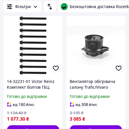
Фільтри
Безкоштовна доставка Rozetk
14-32231-01 Victor Reinz
Вентилятор обігрівача
Комплект болтов ГБЦ
салону Trafic/Vivaro
RENAULT/OPEL 2,0-2,5
1.9/2.0/2.5 DTI/CDTI (+AC)
Готово до відправки
Готово до відправки
CDTI 00-
01> (GOODREM)
180
308
від
₴
/міс
від
₴
/міс
1 134
.40
₴
3 135
₴
1 077
.30
₴
3 085
₴