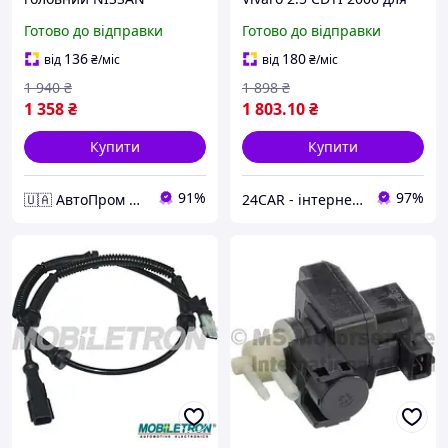
PRIMASTAR, OPEL VIVARO,
Renault Trafic II 2.0 2006
Готово до відправки
Готово до відправки
RENAULT TRAFIC 1.9 Di-2.5
CDTI 01-(Пр-во ABS) 41415
136
180
від
₴
/міс
від
₴
/міс
1 940
₴
1 898
₴
1 358
₴
1 803
.10
₴
Купити
Купити
91%
97%
🇺🇦 АвтоПром 🇺🇦
24CAR - інтернет магазин запчастин та аксесуарів