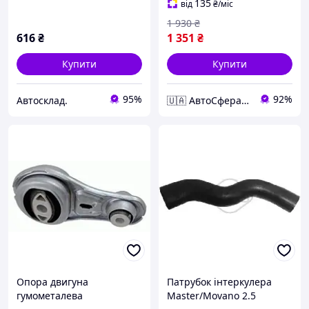
CDTI 01-(Пр-во ABS) 41415
135
від
₴
/міс
1 930
₴
616
₴
1 351
₴
Купити
Купити
95%
92%
Автосклад.
🇺🇦 АвтоСфера 🇺🇦
Опора двигуна
Патрубок інтеркулера
гумометалева
Master/Movano 2.5