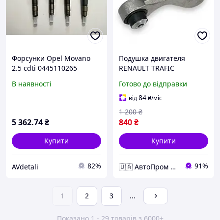
Форсунки Opel Movano
Подушка двигателя
2.5 cdti 0445110265
RENAULT TRAFIC
2.0CDTI/2.5DTI 2001-.
В наявності
Готово до відправки
OPEL VIVARO
2.0CDTI/2.5DTI 2001-
84
від
₴
/міс
1 200
₴
5 362
.74
₴
840
₴
Купити
Купити
82%
91%
AVdetali
🇺🇦 АвтоПром 🇺🇦
1
2
3
...
Показано 1 - 29 товарів з 6000+