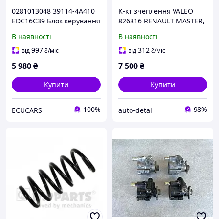
0281013048 39114-4A410
К-кт зчеплення VALEO
EDC16C39 Блок керування
826816 RENAULT MASTER,
двигуном Kia Sorento
TRAFIC 2.0 2.5 CDTI 06->
В наявності
В наявності
2.5CDTI
997
312
від
₴
/міс
від
₴
/міс
5 980
₴
7 500
₴
Купити
Купити
100%
98%
ECUCARS
auto-detali