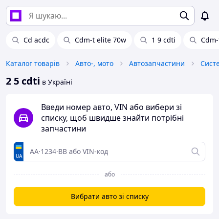
Cd acdc
Cdm-t elite 70w
1 9 cdti
Cdm-t
Каталог товарів
Авто-, мото
Автозапчастини
Сист
2 5 cdti
в Україні
Введи номер авто, VIN або вибери зі
списку, щоб швидше знайти потрібні
запчастини
UA
або
Вибрати авто зі списку