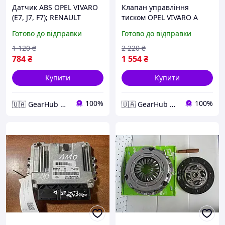
Датчик ABS OPEL VIVARO
Клапан управління
(E7, J7, F7); RENAULT
тиском OPEL VIVARO A
TRAFIC (EL, JL, FL) -
(X83) - 2.5 CDTI (F7)
Готово до відправки
Готово до відправки
1.9/2.0/2.5 CDTI; FRONT
(08.2006 - 07.2014)
(L/R) ABEU171
7.04779.00.0
1 120
₴
2 220
₴
784
₴
1 554
₴
Купити
Купити
100%
100%
🇺🇦 GearHub 🇺🇦
🇺🇦 GearHub 🇺🇦