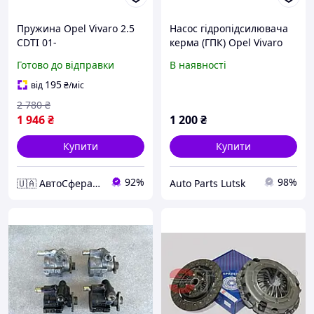
Пружина Opel Vivaro 2.5
Насос гідропідсилювача
CDTI 01-
керма (ГПК) Opel Vivaro
(2001-2014 р.в) - 2.0CDTi -
Готово до відправки
В наявності
2.5CDTi
195
від
₴
/міс
2 780
₴
1 946
₴
1 200
₴
Купити
Купити
92%
98%
🇺🇦 АвтоСфера 🇺🇦
Auto Parts Lutsk