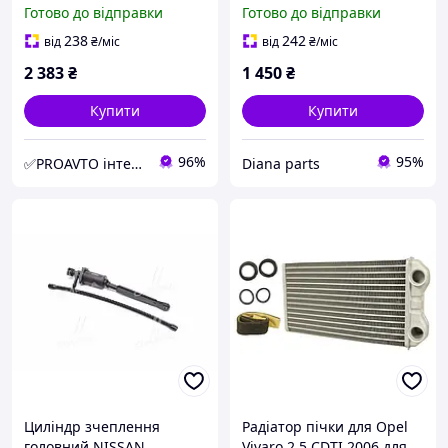
OPEL/RENAULT
dCi/CDTI 06- L,
Готово до відправки
Готово до відправки
2.0CDTI/2.5DTI 2001=> LM
METALCAUCHO (09832)
37972
238
242
від
₴
/міс
від
₴
/міс
2 383
₴
1 450
₴
Купити
Купити
96%
95%
✅PROAVTO інтернет-магазин автозапчастин
Diana parts
Циліндр зчеплення
Радіатор пічки для Opel
головний NISSAN
Vivaro 2.5 CDTI 2006 для