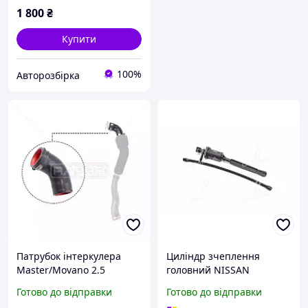
1 800
₴
Купити
100%
Авторозбірка
Патрубок інтеркулера
Циліндр зчеплення
Master/Movano 2.5
головний NISSAN
dCi/CDTI 06- L (короткий),
PRIMASTAR, OPEL VIVARO,
Готово до відправки
Готово до відправки
RAPRO (12665)
RENAULT TRAFIC 1.9 Di-2.5