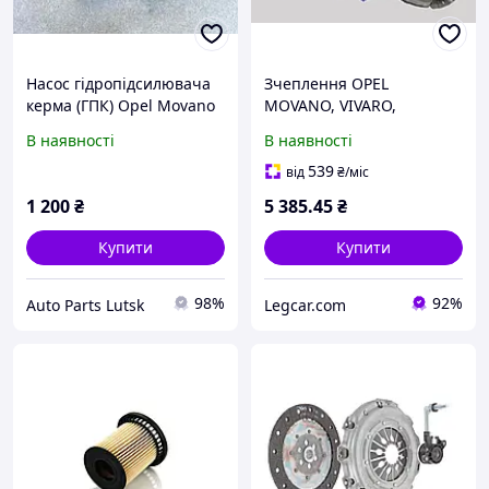
Насос гідропідсилювача
Зчеплення OPEL
керма (ГПК) Opel Movano
MOVANO, VIVARO,
(1998-2010 р.в) - 2.2CDTi -
RENAULT MASTER II,
В наявності
В наявності
2.5CDTi
TRAFIC II 2,5 CDTI, DTI
STATIM 100.579
539
від
₴
/міс
1 200
₴
5 385
.45
₴
Купити
Купити
98%
92%
Auto Parts Lutsk
Legcar.com