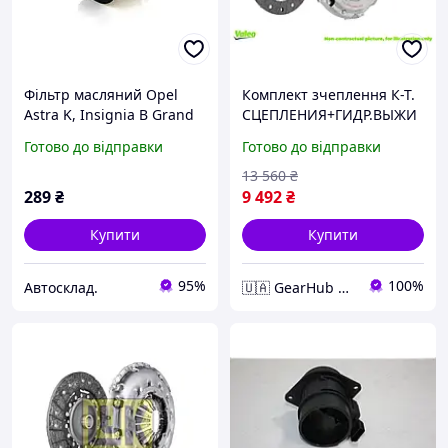
Фільтр масляний Opel
Комплект зчеплення К-Т.
Astra K, Insignia B Grand
СЦЕПЛЕНИЯ+ГИДР.ВЫЖИ
Sport 1.5/2.0CDTI (20-),
МНОЙ ПОДШИПНИК/
Готово до відправки
Готово до відправки
SHAFER (FOE1350)
OPEL MOVANO COMBI (J9)
2.5 CDTI 08.2006 -> 834097
13 560
₴
289
₴
9 492
₴
Купити
Купити
95%
100%
Автосклад.
🇺🇦 GearHub 🇺🇦