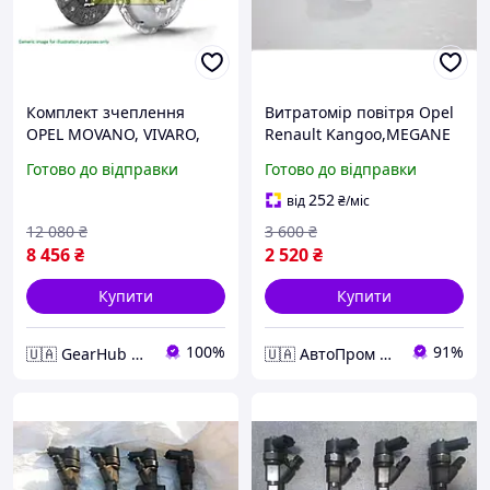
Комплект зчеплення
Витратомір повітря Opel
OPEL MOVANO, VIVARO,
Renault Kangoo,MEGANE
MASTER II-III, 2.0-2.5 CDTI
II 1.5 dCi, Opel MOVANO
Готово до відправки
Готово до відправки
06- 624 3476 09
2.5 CDTI, VIVARO 2.0
16V,2.0 CDTI
252
від
₴
/міс
12 080
₴
3 600
₴
8 456
₴
2 520
₴
Купити
Купити
100%
91%
🇺🇦 GearHub 🇺🇦
🇺🇦 АвтоПром 🇺🇦