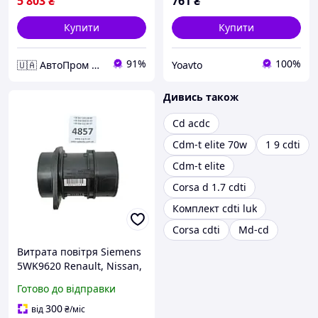
5 803
₴
761
₴
Купити
Купити
91%
100%
🇺🇦 АвтоПром 🇺🇦
Yoavto
Дивись також
Cd acdc
Cdm-t elite 70w
1 9 cdti
Cdm-t elite
Corsa d 1.7 cdti
Комплект cdti luk
Corsa cdti
Md-cd
Витрата повітря Siemens
5WK9620 Renault, Nissan,
Opel 1.9 dCi/dTi, 2.2 dCi,
Готово до відправки
2.5 dCi/CDTI
300
від
₴
/міс