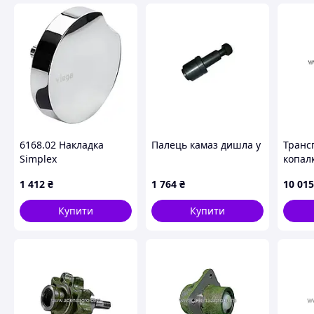
6168.02 Накладка
Палець камаз дишла у зборі
Транс
Simplex
копал
1 412
₴
1 764
₴
10 015
Купити
Купити