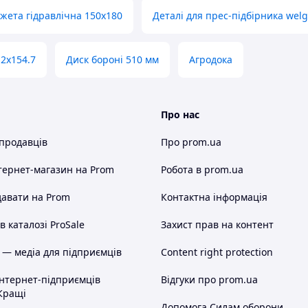
жета гідравлічна 150х180
Деталі для прес-підбірника welg
2х154.7
Диск бороні 510 мм
Агродока
Про нас
 продавців
Про prom.ua
тернет-магазин
на Prom
Робота в prom.ua
авати на Prom
Контактна інформація
 каталозі ProSale
Захист прав на контент
 — медіа для підприємців
Content right protection
інтернет-підприємців
Відгуки про prom.ua
Кращі
Допомога Силам оборони