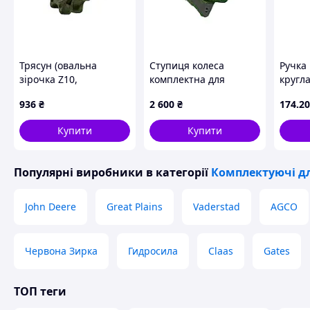
Трясун (овальна
Ступиця колеса
Ручка
зірочка Z10,
комплектна для
кругл
комплектна) для
дворядної
Holme
936
₴
2 600
₴
174
.20
дворядної
картоплекопачки
картоплекопачки
Agromet Z609
Купити
Купити
Agromet Z609
5609050181
560900020
Популярні виробники
в категорії
Комплектуючі дл
John Deere
Great Plains
Vaderstad
AGCO
Червона Зирка
Гидросила
Claas
Gates
ТОП теги