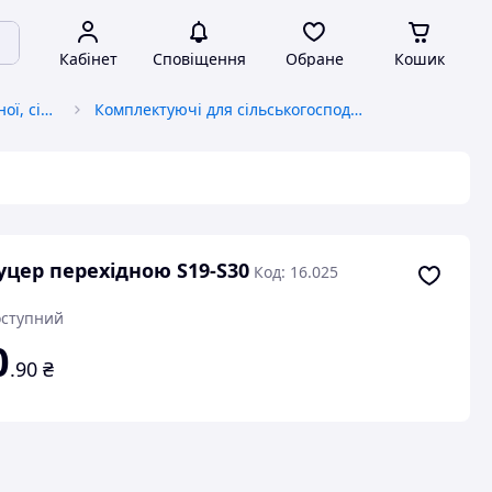
Кабінет
Сповіщення
Обране
Кошик
Запчастини до автотракторної, сільськогосподарської спецтехніки
Комплектуючі для сільськогосподарської техніки
цер перехідною S19-S30
Код: 16.025
ступний
0
.90
₴