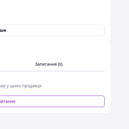
іше
 ключ S-19 різьба М 16х1,5 на ключ S-30 різьба М
Запитання (0)
вар у цього продавця
питання