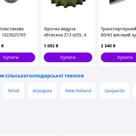
 пластикова
Зірочка ведуча
Транспортерний
а 1023025765
обтискна Z13 (d35, 4
60/43 високий з
r
отвори) транспортера
₴
1 092
₴
2 340
₴
дворядної
картоплекопачки
Купити
Купити
Купити
Agromet Z609
560911012
я сільськогосподарської техніки
Fendt
Агродока
New Holland
Gaspardo