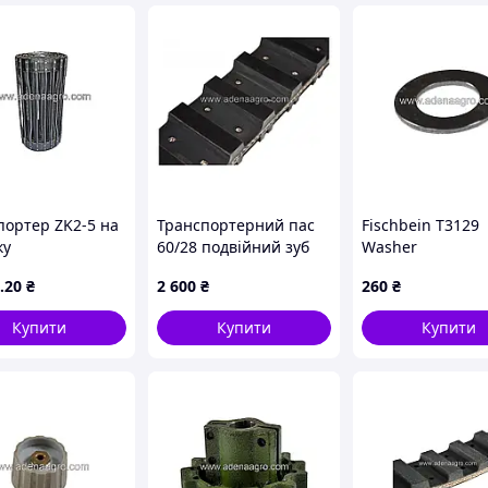
портер ZK2-5 на
Транспортерний пас
Fischbein T3129
ку
60/28 подвійний зуб
Washer
.20
₴
2 600
₴
260
₴
Купити
Купити
Купити