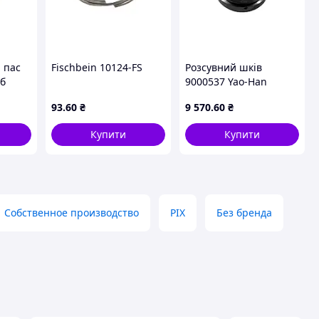
 пас
Fischbein 10124-FS
Розсувний шків
уб
9000537 Yao-Han
93
.60
₴
9 570
.60
₴
Купити
Купити
Собственное производство
PIX
Без бренда