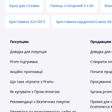
Зірка для сітківки
Палець стопорний 6 х 60
Ман
Хрестовина 42х104.5
Хрестовина карданного вала 49.
Покупцям
Продавцям
Довідка для покупців
Довідка для
Prom-підтримка
Створити ін
Акційні пропозиції
Почати прод
Що таке «Купити з Prom»
Просування в
Як купувати з Пром-оплатою
Sprava.prom
Рекомендації з безпечних покупок
Премія для 
Ecommerce.
Перевірка на приналежність сайту до