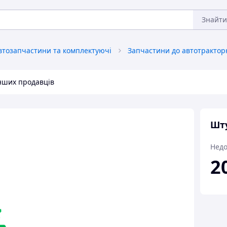
Знайти
втозапчастини та комплектуючі
інших продавців
Шту
Недо
2