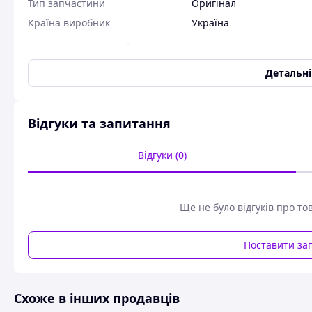
Тип запчастини
Оригінал
Країна виробник
Україна
Користувальницькі характеристики
Код товару:
16.025
Детальн
Штуцер гідравлічний для з'єднання рукавів високого тиску
24х1,5
Відгуки та запитання
Відгуки (0)
Ще не було відгуків про то
Поставити за
Схоже в інших продавців