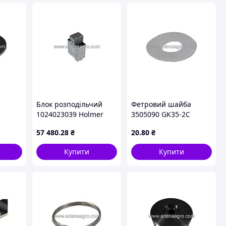
Блок розподільчий
Фетровий шайба
1024023039 Holmer
3505090 GK35-2C
Keestar
57 480
.28
₴
20
.80
₴
Купити
Купити