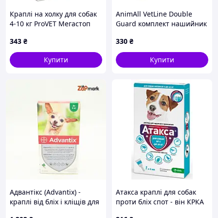
Краплі на холку для собак
AnimAll VetLine Double
4-10 кг ProVET Мегастоп
Guard комплект нашийник
Ультра від зовнішніх і
з протипаразитарною
343
₴
330
₴
внутрішніх паразитів 4
стрічкою, 25 мм, 400 - 500
піпетки по 1 мл
мм, помаранчевий
Купити
Купити
Адвантікс (Advantix) -
Атакса краплі для собак
краплі від бліх і кліщів для
проти бліх спот - він КРКА
собак До 4кг
4-10кг