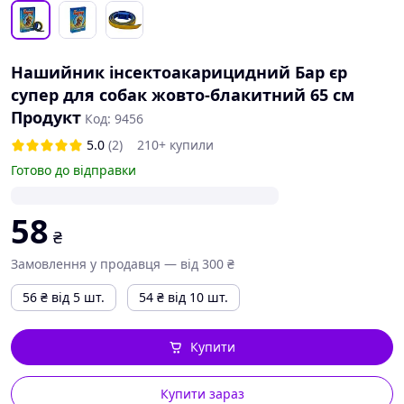
Нашийник інсектоакарицидний Бар єр
супер для собак жовто-блакитний 65 см
Продукт
Код: 9456
5.0
(2)
210+ купили
Готово до відправки
58
₴
Замовлення у продавця — від 300 ₴
56
₴
від 5 шт.
54
₴
від 10 шт.
Купити
Купити зараз