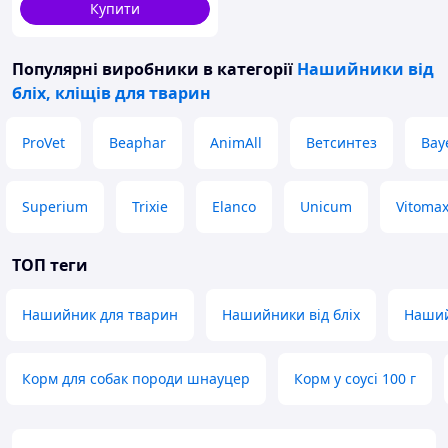
Купити
Популярні виробники
в категорії
Нашийники від
бліх, кліщів для тварин
ProVet
Beaphar
AnimAll
Ветсинтез
Bay
Superium
Trixie
Elanco
Unicum
Vitoma
ТОП теги
Нашийник для тварин
Нашийники від бліх
Наший
Корм для собак породи шнауцер
Корм у соусі 100 г