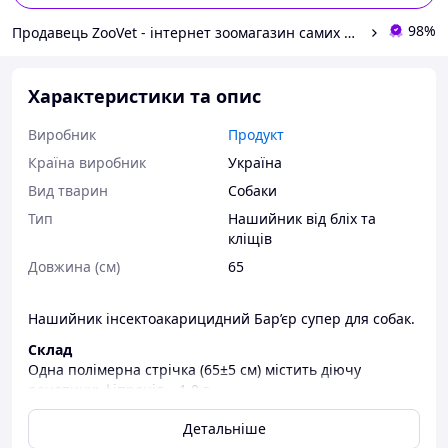
98%
Продавець ZooVet - інтернет зоомагазин самих низьких цін - Zoovetbaza.com.ua
Характеристики та опис
Виробник
Продукт
Країна виробник
Україна
Вид тварин
Собаки
Тип
Нашийник від бліх та
кліщів
Довжина (см)
65
Нашийник інсектоакарицидний Бар’єр супер для собак.
Склад
Одна полімерна стрічка (65±5 см) містить діючу
речовину: фіпроніл – 1,0 г.
Фармакологічні властивості
Детальніше