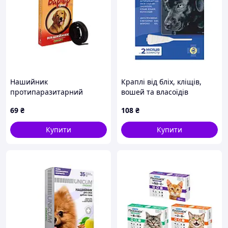
Нашийник
Краплі від бліх, кліщів,
протипаразитарний
вошей та власоїдів
Собаки Барєр супер
ULTIMATE - 1 - Україна -
69
₴
108
₴
інсектоакарицидний
Дорослі - Від бліх, кліщів,
чорний 65см ТМ Продукт
вошей та власоїдів -
Купити
Купити
ULTIMATE -