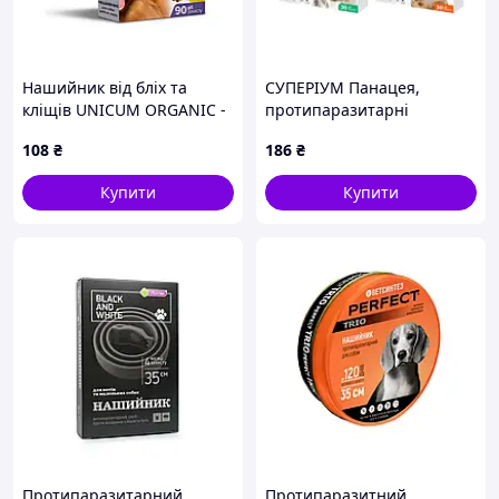
Нашийник від бліх та
СУПЕРІУМ Панацея,
кліщів UNICUM ORGANIC -
протипаразитарні
1 - Україна - Дорослі - Від
таблетки для котів 0,5-2 кг
108
₴
186
₴
бліх та кліщів - UNICUM
ORGANIC - 35
Купити
Купити
Протипаразитарний
Протипаразитний