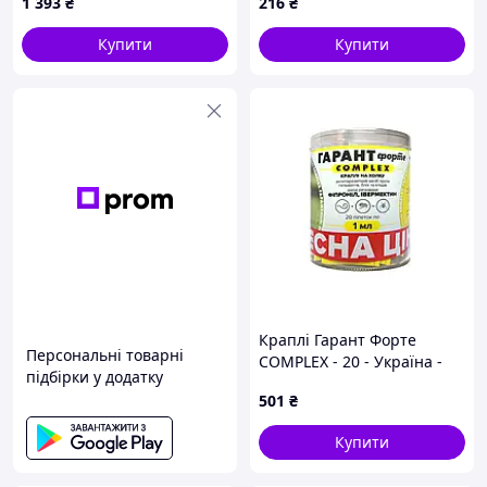
1 393
₴
216
₴
Купити
Купити
Краплі Гарант Форте
Персональні товарні
COMPLEX - 20 - Україна -
підбірки у додатку
Дорослі - Від бліх, кліщів,
501
₴
вошей та власоїдів -
Гарант Форте - 1 - 2-10
Купити