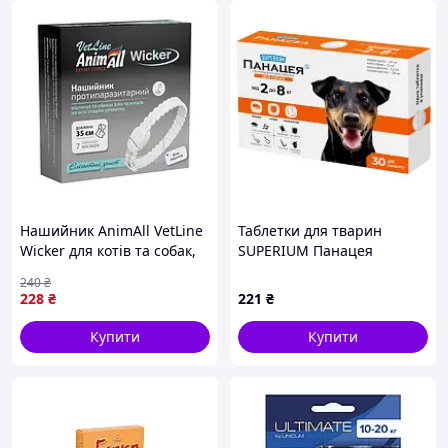
Нашийник AnimAll VetLine
Таблетки для тварин
Wicker для котів та собак,
SUPERIUM Панацея
протипаразитарний, біла
протипаразитарна для
240
₴
перлина, 35 см
собак вагою 2-8 кг (9146)
228
₴
221
₴
Купити
Купити