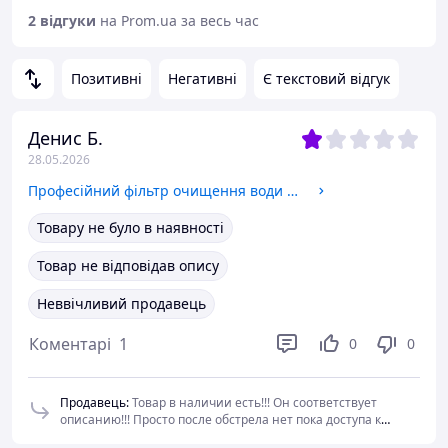
2 відгуки
на Prom.ua за весь час
Позитивні
Негативні
Є текстовий відгук
Денис Б.
28.05.2026
Професійний фільтр очищення води "LT-12".
Товару не було в наявності
Товар не відповідав опису
Неввічливий продавець
Коментарі
1
0
0
Продавець
:
Товар в наличии есть!!! Он соответствует
описанию!!! Просто после обстрела нет пока доступа к
дальнему складу. Всё это я объяснил невежливому