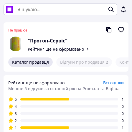
Не працює
"Протон-Сервіс"
Рейтинг ще не сформовано
Каталог продавця
Відгуки про продавця
2
Конта
Рейтинг ще не сформовано
Всі оцінки
Менше 5 відгуків за останній рік
на Prom.ua та Bigl.ua
5
1
4
0
3
0
2
0
1
1