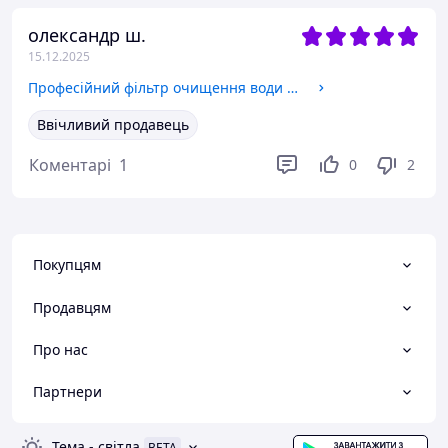
покупателю. В Украине идёт война.
олександр ш.
15.12.2025
Професійний фільтр очищення води "LT-12".
Ввічливий продавець
Коментарі
1
0
2
Покупцям
Продавцям
Про нас
Партнери
Тема
-
світла
BETA