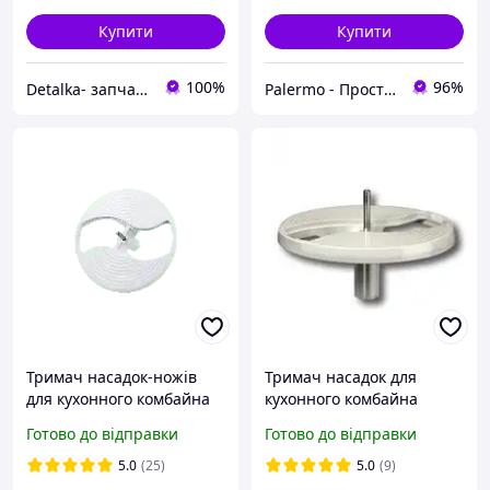
Купити
Купити
100%
96%
Detalka- запчастини і аксесуари для побутової техніки
Palermo - Прості технологічні рішення для вашого дому
Тримач насадок-ножів
Тримач насадок для
для кухонного комбайна
кухонного комбайна
Braun 67051145
Braun K 750 K 700 K 650 K
Готово до відправки
Готово до відправки
600 BR67051145
AS00005628
5.0
(25)
5.0
(9)