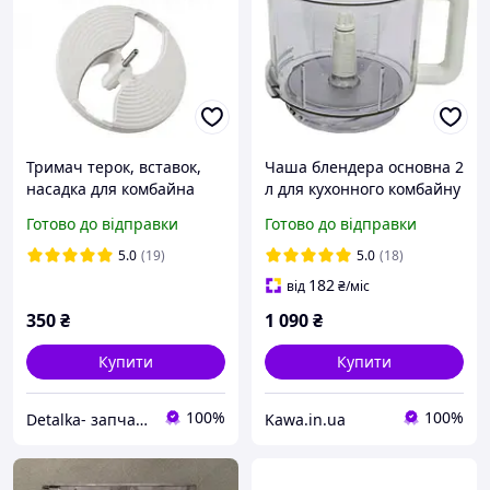
Тримач терок, вставок,
Чаша блендера основна 2
насадка для комбайна
л для кухонного комбайну
Braun K700 K750 FX3030
Braun Combimax K700,
Готово до відправки
Готово до відправки
Combi Max 67051145
K750, FX 3030 ..
7322010204 AS00005622
5.0
(19)
5.0
(18)
182
від
₴
/міс
350
₴
1 090
₴
Купити
Купити
100%
100%
Detalka- запчастини і аксесуари для побутової техніки
Kawa.in.ua