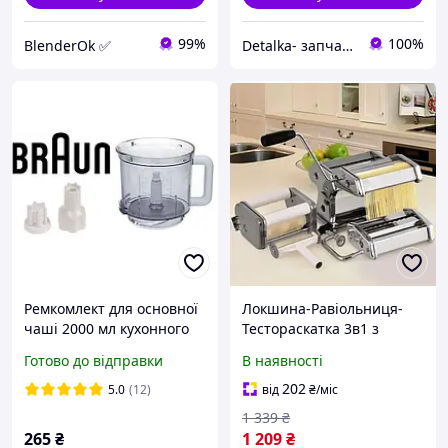
99%
100%
BlenderOk ✅
Detalka- запчастини і аксесуари для побутової техніки
Ремкомлект для основної
Локшина-Равіольниця-
чаші 2000 мл кухонного
Тестораскатка 3в1 з
комбайна Braun 67051112
неіржавкої сталі
Готово до відправки
В наявності
K700 K750 FX3030
202
5.0
(12)
від
₴
/міс
1 339
₴
265
₴
1 209
₴