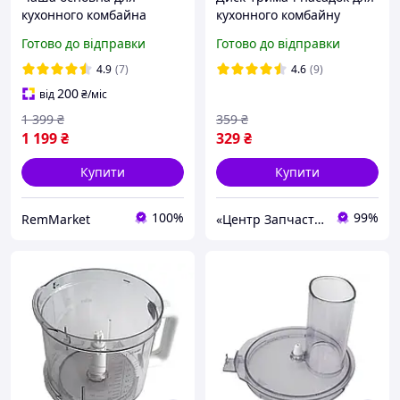
кухонного комбайна
кухонного комбайну
Braun 2000ml CombiMax
Braun K700 67051145
Готово до відправки
Готово до відправки
K600 K650 K750
MultiQuick 5 67051144
4.9
(7)
4.6
(9)
7322010204 AS00005622
200
від
₴
/міс
1 399
₴
359
₴
1 199
₴
329
₴
Купити
Купити
100%
99%
RemMarket
«Центр Запчастин»