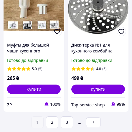
Муфты для большой
Диск-терка №1 для
чаши кухонного
кухонного комбайна
комбайна Braun K700
Kenwood KW715906
Готово до відправки
Готово до відправки
K750 FX3030 FX3010 Type
3202
5.0
(5)
4.8
(5)
265
₴
499
₴
Купити
Купити
100%
98%
ZP1
Top-service-shop
1
2
3
...