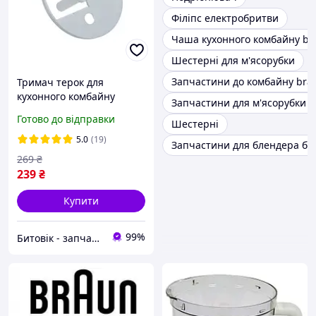
Філіпс електробритви
Чаша кухонного комбайну br
Шестерні для м'ясорубки
Запчастини до комбайну bra
Тримач терок для
кухонного комбайну
Запчастини для м'ясорубки b
Zelmer 798356 (877.0200)
Готово до відправки
Шестерні
5.0
(19)
Запчастини для блендера бр
269
₴
239
₴
Купити
99%
Битовік - запчастини для побутової техніки