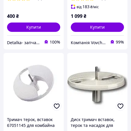
183
від
₴
/міс
400
₴
1 099
₴
Купити
Купити
100%
99%
Detalka- запчастини і аксесуари для побутової техніки
Компанія Vovchan
Тримач терок, вставок
Диск тримач вставок,
67051145 для комбайна
терок та насадок для