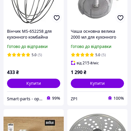
Вінчик MS-652258 для
Чаша основна велика
кухонного комбайна
2000 мл для кухонного
QB150138 Tefal
комбайну Braun
Готово до відправки
Готово до відправки
7322010204 K700 K750
FX3030 FX3010
5.0
(5)
5.0
(5)
215
від
₴
/міс
433
₴
1 290
₴
Купити
Купити
99%
100%
Smart-parts - оригінальні запчастини до побутової техніки
ZP1