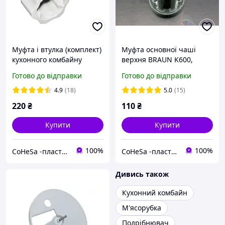
Муфта і втулка (комплект)
Муфта основної чаші
кухонного комбайну
верхня BRAUN K600,
BRAUN К700,K600,
K650, K700, K750, BRAUN
Готово до відправки
Готово до відправки
K650,K750, BRAUN
CombiMax, Multiquick 5,
CombiMax, Multiquick 5 та
FX 3030, FP 3010, FP 3020
4.9
(18)
5.0
(15)
інші
220
₴
110
₴
Купити
Купити
100%
100%
CoHeSa -пластикові запчастини до побутової техніки,автомобілів та ін.3D друк та ливарне виробництво
CoHeSa -пластикові запчастини до побутової техніки,автомобілів та ін.3D друк та ливарне виробництво
Дивись також
Кухонний комбайн
М'ясорубка
Подрібнювач