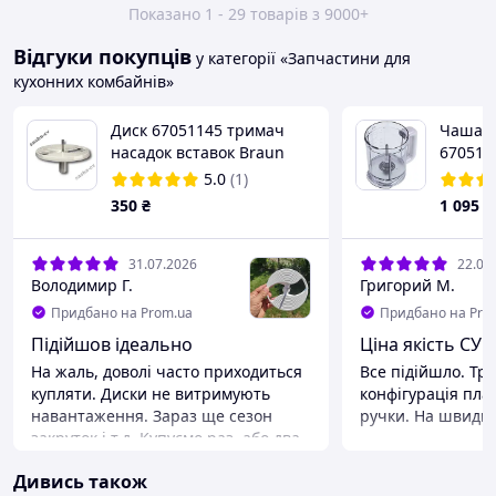
Показано 1 - 29 товарів з 9000+
Відгуки покупців
у категорії «Запчастини для
кухонних комбайнів»
Диск 67051145 тримач
Чаша б
насадок вставок Braun
670511
K600, K650, K700, K750
5.0
(1)
350
₴
1 095
₴
31.07.2026
22.07
Володимир Г.
Григорий М.
Придбано на Prom.ua
Придбано на Pro
Підійшов ідеально
Ціна якість СУ
На жаль, доволі часто приходиться
Все підійшло. Тр
купляти. Диски не витримують
конфігурація плас
навантаження. Зараз ще сезон
ручки. На швидкі
закруток і т.д. Купуємо раз, або два
Переваги
на рік. надіюсь цей прослужить
Все сподобалось
Дивись також
довше. Могли б зробити вже якісь
Недоліки