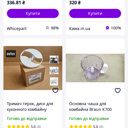
336
.81
₴
320
₴
Купити
Купити
98%
100%
Whicepart
Kawa.in.ua
Тримач терок, диск для
Основна чаша для
кухонного комбайну
комбайна Braun К700
Braun K700 K750 FX30
AS00005622 7322010204
Готово до відправки
Готово до відправки
Оригінал 67051145 Combi
2000 мл
Max
5.0
(8)
5.0
(8)