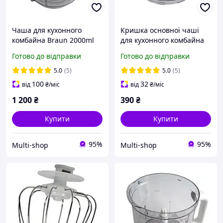
Чаша для кухонного
Кришка основної чаші
комбайна Braun 2000ml
для кухонного комбайна
7322010204
Braun K700 (BR67051139)
Готово до відправки
Готово до відправки
AS00005625
5.0
(5)
5.0
(5)
100
32
від
₴
/міс
від
₴
/міс
1 200
₴
390
₴
Купити
Купити
95%
95%
Multi-shop
Multi-shop