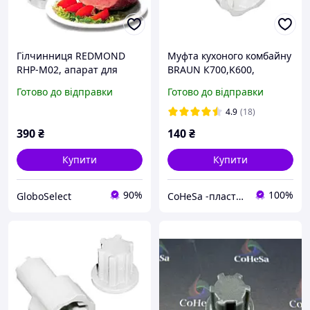
Гілчинниця REDMOND
Муфта кухоного комбайну
RHP-M02, апарат для
BRAUN К700,K600,
приготування шинки
K650,K750, CombiMax,
Готово до відправки
Готово до відправки
Редмонд GS227
Multiquick 5, FX 3030, FP
3010, FP 3020,
4.9
(18)
390
₴
140
₴
Купити
Купити
90%
100%
GloboSelect
CoHeSa -пластикові запчастини до побутової техніки,автомобілів та ін.3D друк та ливарне виробництво