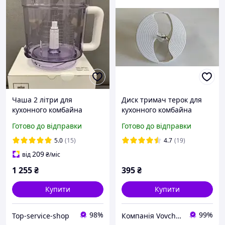
Чаша 2 літри для
Диск тримач терок для
кухонного комбайна
кухонного комбайна
Braun K700 K750 K600
Braun 67051145
Готово до відправки
Готово до відправки
K650 Type 3202
(7322010204) Оригінал
5.0
(15)
4.7
(19)
209
від
₴
/міс
1 255
₴
395
₴
Купити
Купити
98%
99%
Top-service-shop
Компанія Vovchan