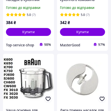
комбайн браун К 700 К
Braun 67051145 K650,
Готово до відправки
Готово до відправки
750 К 650 К 600
K700, FX3030 CombiMax
(BR67051145) Оригінал
5.0
(7)
5.0
(7)
384
₴
342
₴
Купити
Купити
98%
97%
Top-service-shop
MasterGood
Чаша основна для
Диск-тримач насадок для