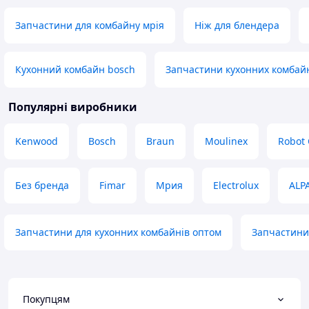
залізні.
Не має
Переваги
Запчастини для комбайну мрія
Ніж для блендера
Підійшов
Недоліки
Часто ламаються
Кухонний комбайн bosch
Запчастини кухонних комба
Популярні виробники
Kenwood
Bosch
Braun
Moulinex
Robot
Без бренда
Fimar
Мрия
Electrolux
ALP
Запчастини для кухонних комбайнів оптом
Запчастини
Покупцям