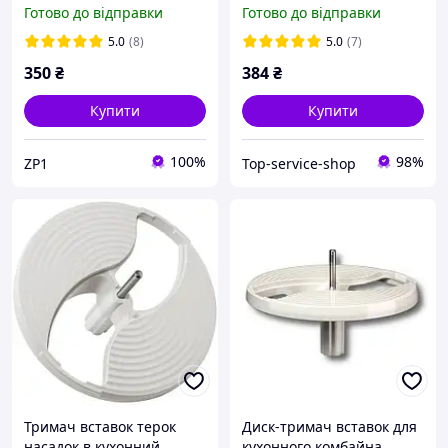
Braun K700 K750 K600
кухонного комбайна
Готово до відправки
Готово до відправки
FX3030 FX3010
Braun K 750 K 700 K 650 K
600 (BR67051145) Оріг
5.0
(8)
5.0
(7)
350
₴
384
₴
Купити
Купити
100%
98%
ZP1
Top-service-shop
Тримач вставок терок
Диск-тримач вставок для
насадок в кухонний
кухонного комбайна