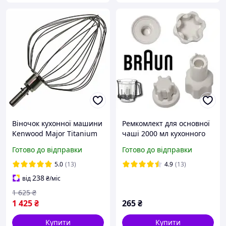
Віночок кухонної машини
Ремкомлект для основної
Kenwood Major Titanium
чаші 2000 мл кухонного
Chef XL Baker KVL85
комбайна Braun 67051112
Готово до відправки
Готово до відправки
(KW717152) 9 спиць
K700 K750 FX3030
5.0
(13)
4.9
(13)
238
від
₴
/міс
1 625
₴
1 425
₴
265
₴
Купити
Купити