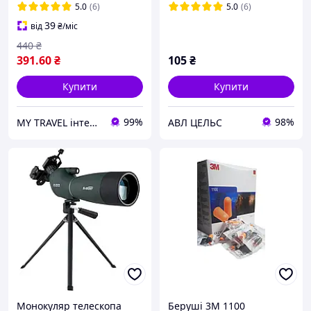
з пальцями довгі
5.0
(6)
5.0
(6)
рукавиці M-PACT
39
від
₴
/міс
440
₴
391
.60
₴
105
₴
Купити
Купити
99%
98%
MY TRAVEL інтернет-магазин сумок, одягу та аксесуарів
АВЛ ЦЕЛЬС
Монокуляр телескопа
Беруші 3M 1100