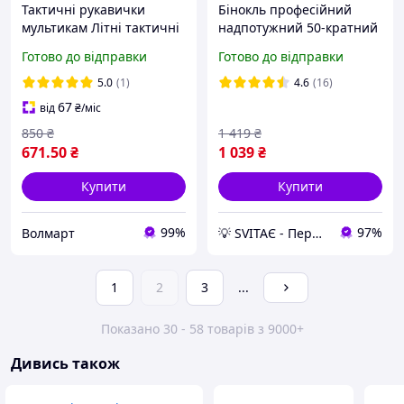
Тактичні рукавички
Бінокль професійний
мультикам Літні тактичні
надпотужний 50-кратний
рукавички Штурмові
ударостійкий
Готово до відправки
Готово до відправки
рукавиці мультикам
вологозахищений
прогумований з сумкою
5.0
(1)
4.6
(16)
67
від
₴
/міс
850
₴
1 419
₴
671
.50
₴
1 039
₴
Купити
Купити
99%
97%
Волмарт
💡 SVITAЄ - Перевірена техніка для дому та гаджети для догляду за собою
1
2
3
...
Показано 30 - 58 товарів з 9000+
Дивись також