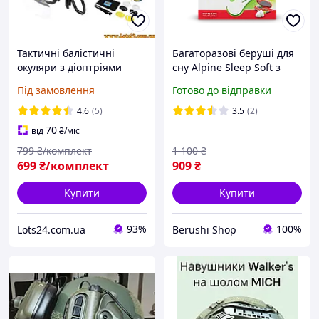
Тактичні балістичні
Багаторазові беруші для
окуляри з діоптріями
сну Alpine Sleep Soft з
Daisy C6 для військових
футляром 25 дБ
Під замовлення
Готово до відправки
ЗСУ стрільби страйкбола
поляризаційні зі
4.6
(5)
3.5
(2)
змінними лінзами
70
від
₴
/міс
799
₴/комплект
1 100
₴
699
₴/комплект
909
₴
Купити
Купити
93%
100%
Lots24.com.ua
Berushi Shop