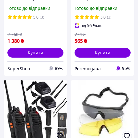
Walkers razor під каску,
поляризацією 5 лінз One
Готово до відправки
Готово до відправки
Армійські захисні
size+.PeremogaUA
протишумні навушники
5.0
(3)
5.0
(2)
56
від
₴
/міс
2 760
₴
774
₴
1 380
₴
565
₴
Купити
Купити
89%
95%
SuperShop
Peremogaua