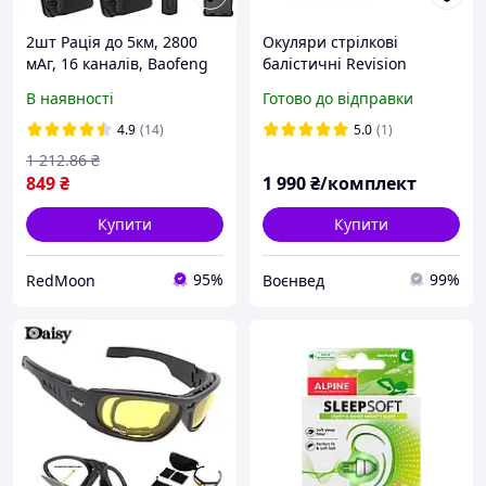
2шт Рація до 5км, 2800
Окуляри стрілкові
мАг, 16 каналів, Baofeng
балістичні Revision
BF-888S / Військова
Sawfly® з 3-ма лінзами та
В наявності
Готово до відправки
радіостанція / Комплект
кейсом
рацій
4.9
(14)
5.0
(1)
1 212
.86
₴
849
₴
1 990
₴/комплект
Купити
Купити
95%
99%
RedMoon
Воєнвед