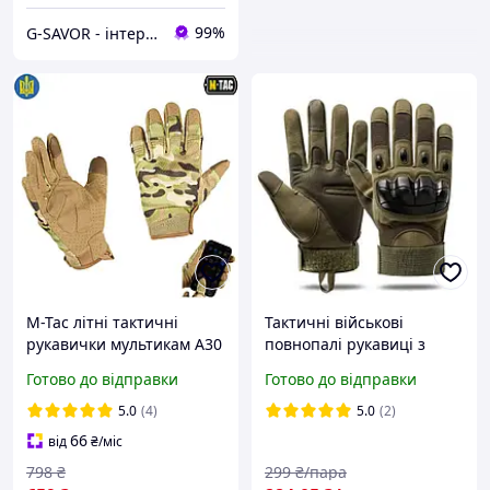
99%
G-SAVOR - інтернет-магазин сумок, взуття та аксесуарів
M-Tac літні тактичні
Тактичні військові
рукавички мультикам A30
повнопалі рукавиці з
MC, рукавички військові
каучуковими кісточками
Готово до відправки
Готово до відправки
для зсу мультикам
Олива М, L, XL, 2XL
5.0
(4)
5.0
(2)
66
від
₴
/міс
798
₴
299
₴/пара