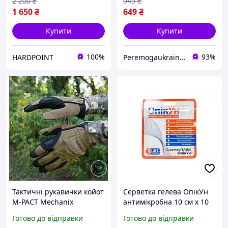
2 200
₴
949
₴
1 650
₴
649
₴
Купити
Купити
100%
93%
HARDPOINT
Peremogaukraine.com Мілітарні товари та спорядження
Тактичні рукавички койот
Серветка гелева ОпікУн
M-PACT Mechanix
антимікробна 10 см х 10
повнопалі армійські
см, 3 штуки
Готово до відправки
Готово до відправки
рукавички койот рукавиці