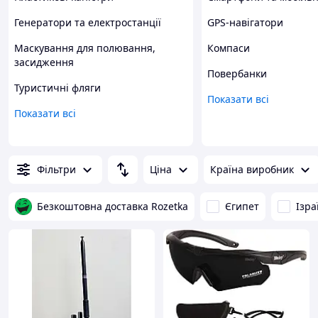
Генератори та електростанції
GPS-навігатори
Маскування для полювання,
Компаси
засидження
Повербанки
Туристичні фляги
Показати всі
Показати всі
Фільтри
Ціна
Країна виробник
Безкоштовна доставка Rozetka
Єгипет
Ізра