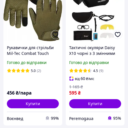
Рукавички для стрільби
Тактичні окуляри Daisy
Mil-Tec Combat Touch
X10 чорні з 3 змінними
Olive 12521101
лінзами та поляризацією.
Готово до відправки
Готово до відправки
PeremogaUA
5.0
(2)
4.5
(9)
60
від
₴
/міс
1 165
₴
456
₴/пара
595
₴
Купити
Купити
99%
95%
Воєнвед
Peremogaua