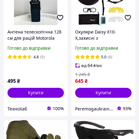
Антена телескопічна 128
Окуляри Daisy X10-
см для рацій Motorola
X,захисні з
DP4800e, DP4400e,
діоптрією,чорні,з
Готово до відправки
Готово до відправки
DP4401e, DP4801e,
поляризацією,збільшена
DP4600e, R7 для
товщина лінз
4.8
(5)
5.0
(6)
посилення сигналу
64
від
₴
/міс
1 245
₴
495
₴
645
₴
Купити
Купити
100%
93%
ТехноХаб
Peremogaukraine.com Мілітарні товари та спорядження