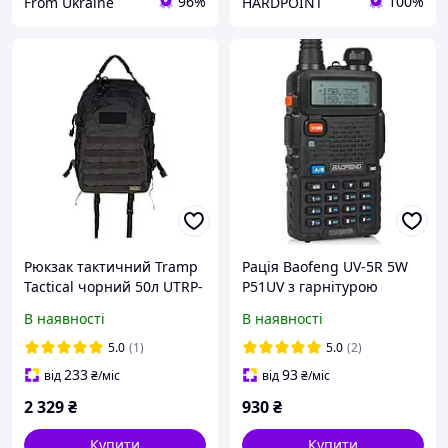
96%
100%
From Ukraine
HARDPOINT
Рюкзак тактичний Tramp
Рація Baofeng UV-5R 5W
Tactical чорний 50л UTRP-
P51UV з гарнітурою
043
В наявності
В наявності
5.0
(1)
5.0
(2)
233
93
від
₴
/міс
від
₴
/міс
2 329
₴
930
₴
Купити
Купити