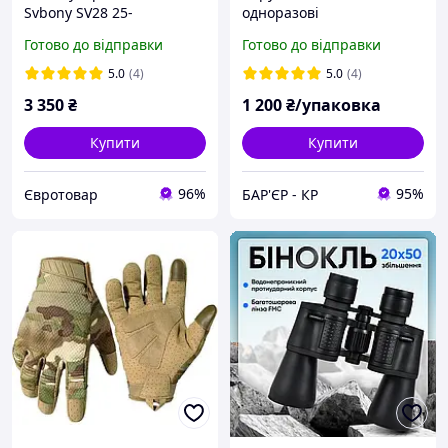
Svbony SV28 25-
одноразові
75x70mm+тримач
Готово до відправки
Готово до відправки
смартфона+штатив
5.0
(4)
5.0
(4)
3 350
₴
1 200
₴/упаковка
Купити
Купити
96%
95%
Євротовар
БАР'ЄР - КР