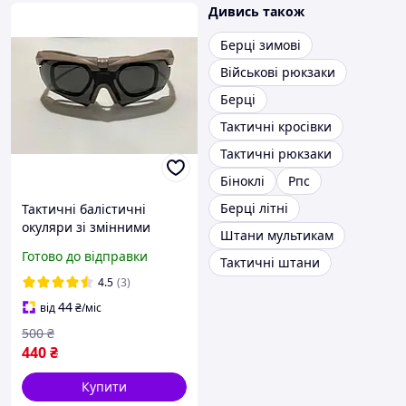
Дивись також
Берці зимові
Військові рюкзаки
Берці
Тактичні кросівки
Тактичні рюкзаки
Біноклі
Рпс
Берці літні
Тактичні балістичні
окуляри зі змінними
Штани мультикам
лінзами ESS захисні очки
Готово до відправки
Тактичні штани
тактичні полікарбонат
4.5
(3)
44
від
₴
/міс
500
₴
440
₴
Купити