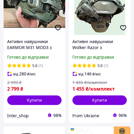
Активні навушники
Активні навушники
EARMOR M31 MOD3 з
Wolker Razor з
кріпленням Тактичні
кріпленням на шолом,
Готово до відправки
Готово до відправки
навушники стрілецькі,
чебурашки Тактичні
Військові навушники під
навушники Волкер
5.0
(1)
5.0
(1)
каску
280
146
від
₴
/міс
від
₴
/міс
2 999
₴
1 655
₴/комплект
2 799
₴
1 455
₴/комплект
Купити
Купити
98%
96%
Inter_shop
From Ukraine