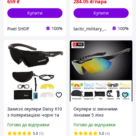
659
₴
284
.05
₴/пара
Купити
Купити
100%
100%
Pixel SHOP
tactic_military_shop
Захисні окуляри Daisy X10
Окуляри зі змінними
з поляризацією чорні та
лінзами 5 лінз
3 змінними лінзами
Готово до відправки
Готово до відправки
PeremogaUA
5.0
(5)
5.0
(4)