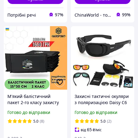
97%
99%
Потрібні речі
ChinaWorld - товари високої якості!
М'який балістичний
Захисні тактичні окуляри
пакет 2-го класу захисту
з поляризацією Daisy C6
15х30 см під плитоноску.
чорні + 4 комплекти лінз
Готово до відправки
Готово до відправки
Бічний протиосколковий
захист для бронежилету
5.0
(8)
5.0
(2)
65
від
₴
/міс