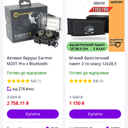
Активні беруші Earmor
М'який балістичний
M20T Pro з Bluetooth -
пакет 2-го класу 12х28,5
NRR30 Тактичні
см під плитоноску. Бічний
Готово до відправки
Готово до відправки
навушники (беруші) на
протиосколковий захист
військовий шолом каску
для бронежилету
5.0
(1)
5.0
(9)
олива
276
від
₴
/міс
3 099
₴
1 500
₴
2 758
.11
₴
1 150
₴
Купити
Купити