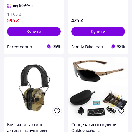
60
від
₴
/міс
1 165
₴
595
₴
425
₴
Купити
Купити
95%
98%
Peremogaua
Family Bike- запчастини та аксесуари для велосипедів
Військові тактичні
Сонцезахисні окуляри
активні навушники
Oakley койот з