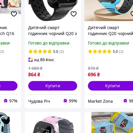
ник
Дитячий смарт
Дитячий смарт
tch Q16
годинник чорний Q20 з
годинник Q20 чорни
сім картою і функцією
магнітна зарядка
равки
Готово до відправки
Готово до відправки
відстеження з камерою
українська мова smar
українська мова
baby watch з сім
(2)
5.0
(2)
5.0
(2)
магнітна зарядка
картою відстеження
86
від
₴
/міс
рожевий
кнопка sos
1 080
₴
870
₴
864
₴
696
₴
и
Купити
Купити
97%
99%
9
Чудова Річ
Market Zona