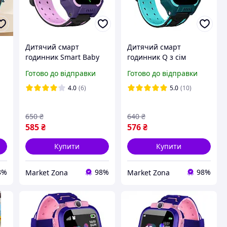
Дитячий смарт
Дитячий смарт
й
годинник Smart Baby
годинник Q з сім
Q19 Розумний
картою зелений з
Готово до відправки
Готово до відправки
t
годинник з сім картою
українською мовою
прослуховування
baby watch
4.0
(6)
5.0
(10)
м
відстеження камера
батьківський контроль
650
₴
640
₴
585
₴
576
₴
Купити
Купити
8%
98%
98%
Market Zona
Market Zona