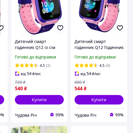
Дитячий смарт
Дитячий смарт
годинник Q12 із сім
годинник Q12 Годинник
картою та функцією
телефон з ліхтариком і
Готово до відправки
Готово до відправки
ue
відстеження Smart
камерою рожевий,
baby Q12 з камерою та
безпека,
4.5
(2)
4.5
(4)
ліхтариком
прослуховування,
54
54
від
₴
/міс
від
₴
/міс
відстеження
720
₴
680
₴
540
₴
544
₴
Купити
Купити
9%
99%
99%
Чудова Річ
Чудова Річ