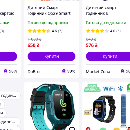
Дитячий Смарт
Дитячий смарт
 картою
Годинник Q529 Smart
годинник з
ard
Baby Watch Q529 з GPS
українською мовою
равки
Готово до відправки
Готово до відправки
нник
Pink
Q12 Smart Baby
к
Розумний годинник
(3)
4.6
(7)
4.0
(5)
рожевий з сім карто
1 000
₴
640
₴
ня smart
sim card для дитини
650
₴
576
₴
и
Купити
Купити
98%
99%
9
DoBro
Market Zona
Дитячі розумні годинник
к
ти
Дитячі смарт годинник з картою