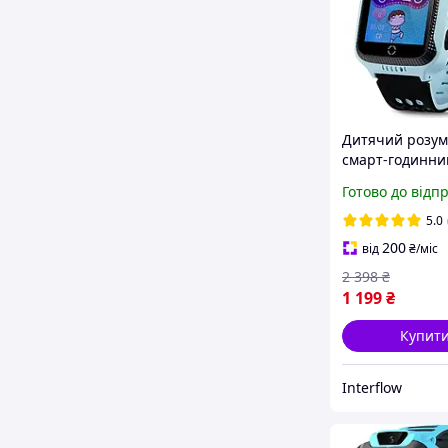
Дитячий розу
смарт-годинни
baby watch Q52
Готово до відп
камерою
прослуховуван
5.0
дітей із треке
200
від
₴
/міс
Блакитний
2 398
₴
1 199
₴
Купит
Interflow