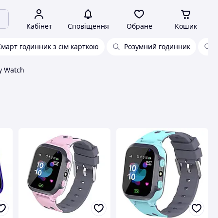
Кабінет
Сповіщення
Обране
Кошик
Смарт годинник з сім карткою
Розумний годинник
y Watch