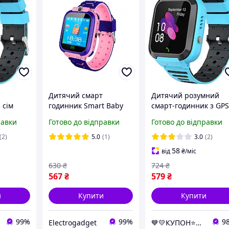
Дитячий смарт
Дитячий розумний
 сім
годинник Smart Baby
смарт-годинник з GP
ією
Q12 Розумний
Smart baby watch Q20
равки
Готово до відправки
Готово до відправки
 камерою
годинник рожевий,
камерою
а
безпека,
прослуховуванням сі
(2)
5.0
(1)
3.0
(2)
ка синій
прослуховування,
картою Блакитний
58
від
₴
/міс
відстеження
630
₴
724
₴
567
₴
579
₴
и
Купити
Купити
99%
99%
9
Electrogadget
💙💛КУПОН⭐️⭐️⭐️⭐️⭐️⭐️