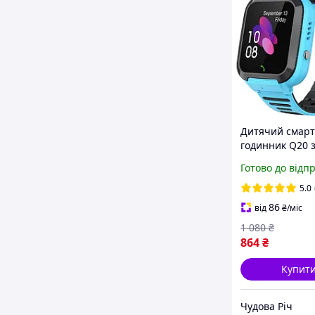
Дитячий смарт
годинник Q20 з
картою і функц
Готово до відп
відстеження з
українська мов
5.0
магнітна заряд
86
від
₴
/міс
1 080
₴
864
₴
Купит
Чудова Річ