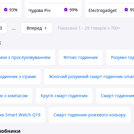
93%
99%
9
Чудова Річ
Electrogadget
3
...
Вперед
Показано 1 - 29 товарів з 700+
ж
ики з прослуховуванням
Фітнес годинник
Розумні го
годинник з іграми
Жіночий розумний смарт-годинник smar
к з компасом
Круглі смарт годинник
Смарт-годинни
ик Smart Watch Q19
Смарт годинник рожевого кольору
иробники