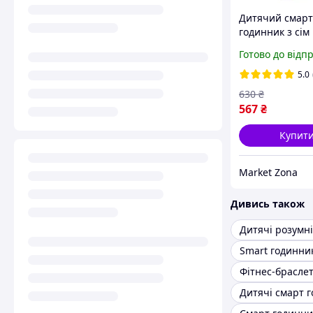
Дитячий смарт
годинник з сім
для дітей sim c
Готово до відп
розумний годи
камера ліхтари
5.0
відстеження
630
₴
прослуховуван
567
₴
watch
Купит
Market Zona
Дивись також
Smart годинни
Фітнес-брасле