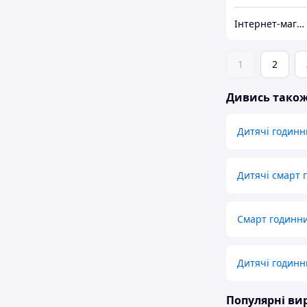
Інтернет-магазин "RWL"
1
2
Дивись тако
Дитячі годинн
Дитячі смарт 
Смарт годинни
Дитячі годинн
Популярні в