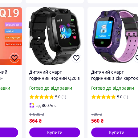
чий
Дитячий смарт
Дитячий смарт
к-
годинник чорний Q20 з
годинник з сім карто
 Watch
сім картою і функцією
фіолетовий Q19 з
равки
Готово до відправки
Готово до відправки
y Watch
відстеження з камерою
українською мовою із
українська мова
функцією відстеженн
5.0
(1)
5.0
(1)
магнітна зарядка
дзвінки
86
від
₴
/міс
рожевий
1 080
₴
700
₴
864
₴
560
₴
и
Купити
Купити