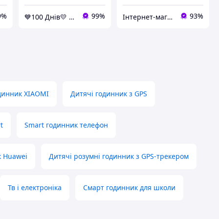
9%
99%
93%
💙100 Днів💛 — ГАРАНТІЯ✅
Інтернет-магазин "RWL"
динник XIAOMI
Дитячі годинник з GPS
t
Smart годинник телефон
к Huawei
Дитячі розумні годинник з GPS-трекером
Тв і електроніка
Смарт годинник для школи