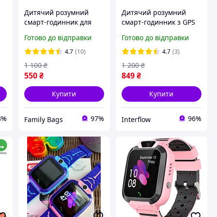
Дитячий розумний
Дитячий розумний
смарт-годинник для
смарт-годинник з GPS
дівчинки Z1 smart baby
Smart baby watch Q16 з
Готово до відправки
Готово до відправки
watch із сімома картою
камерою
камерою й GPS
прослуховуванням сім-
4.7
(10)
4.7
(3)
ю
рожевий
картою Синій
1 100
₴
1 200
₴
550
₴
849
₴
Купити
Купити
8%
97%
96%
Family Bags
Interflow