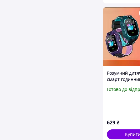
Розумний дитя
смарт годинни
телефон з Gps
Готово до відп
Q19 Smart Bab
629
₴
Купит