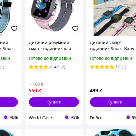
мний
Дитячий розумний
Дитячий смарт
к Smart
смарт-годинник для
годинник Smart Baby
9 GPS з
дівчинки Z1 smart baby
Watch Q20
равки
Готово до відправки
Готово до відправки
watch із сімома картою
Водонепронекний Bl
ня для
камерою й GPS
(1)
4.0
(2)
5.0
(1)
ром
рожевий
1 100
₴
550
₴
499
₴
и
Купити
Купити
96%
95%
9
World Case
DoBro