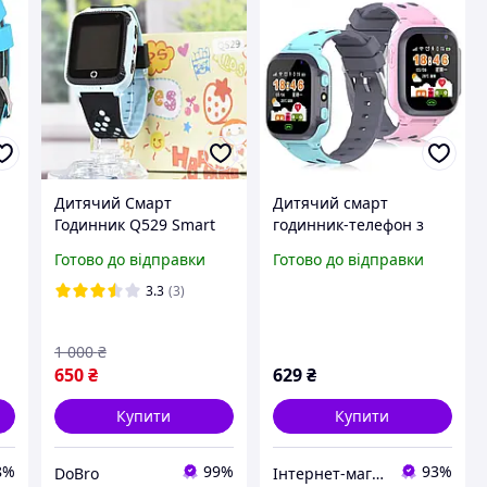
Дитячий Смарт
Дитячий смарт
S
Годинник Q529 Smart
годинник-телефон з
 з
Baby Watch Q529 з GPS
Gps Watch S1 Smart
Готово до відправки
Готово до відправки
Blue
Baby Watch (s1-234)
м-
3.3
(3)
1 000
₴
650
₴
629
₴
Купити
Купити
8%
99%
93%
DoBro
Інтернет-магазин "RWL"