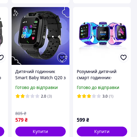
Дитячий годинник
Розумний дитячий
ю
Smart Baby Watch Q20 з
смарт годинник-
GPS, SIM, дзвінками,
телефон з Gps Watch
Готово до відправки
Готово до відправки
камерою, SOS, IP67,
Q12 Smart Baby Watch
я
чатом і сенсорним
2.0
(3)
3.0
(1)
екраном Чорний
805
₴
579
₴
599
₴
Купити
Купити