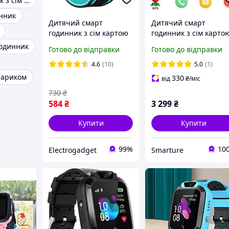
Смарт годинник з сім карткою
нник
Дитячий смарт
Дитячий смарт
годинник з сім картою
годинник з сім карто
Q19 зелений з
Smart Baby Watch
годинник
Готово до відправки
Готово до відправки
українською мовою
D8,GPS,моніторинг,
Розумний годинник із
відеодзвінком, 850мАг
4.6
(10)
5.0
(1)
функцією відстеження
Google Play, telegram,
тариком
330
від
₴
/міс
green камера
фонарик
730
₴
584
₴
3 299
₴
Купити
Купити
99%
10
Electrogadget
Smarture