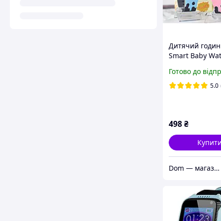
Дитячий годин
Smart Baby Wa
Готово до відп
5.0
498
₴
Купит
Dom — магазин гаджетів, аксесуарів та канцелярії