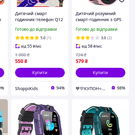
Дитячий смарт
Дитячий розумний
ю
годинник-телефон Q12
смарт-годинник з GPS
з GPS, камерою, SIM-
Smart baby watch Q20 з
Готово до відправки
Готово до відправки
карткою. Розумний
камерою
,
дитячий годинник із
прослуховуванням сім-
5.0
(1)
3.0
(2)
функцією
картою Рожевий
55
58
від
₴
/міс
від
₴
/міс
прослуховування.
1 000
₴
724
₴
550
₴
579
₴
Купити
Купити
0%
94%
98%
ShoppiKids
💙💛КУПОН⭐️⭐️⭐️⭐️⭐️⭐️